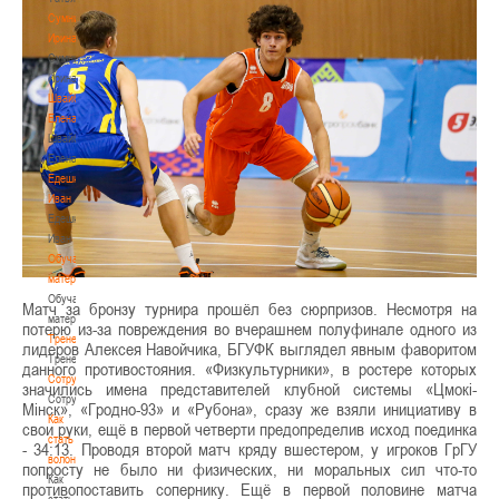
Сумникова
Ирина
Сумникова
Ирина
Швайбович
Елена
Швайбович
Елена
Едешко
Иван
Едешко
Иван
Обучающие
материалы
Обучающие
Матч за бронзу турнира прошёл без сюрпризов. Несмотря на
материалы
потерю из-за повреждения во вчерашнем полуфинале одного из
Тренерам
лидеров Алексея Навойчика, БГУФК выглядел явным фаворитом
Тренерам
данного противостояния. «Физкультурники», в ростере которых
Сотрудничество
значились имена представителей клубной системы «Цмокі-
Сотрудничество
Мінск», «Гродно-93» и «Рубона», сразу же взяли инициативу в
Как
свои руки, ещё в первой четверти предопределив исход поединка
стать
- 34:13. Проводя второй матч кряду вшестером, у игроков ГрГУ
волонтером
попросту не было ни физических, ни моральных сил что-то
Как
противопоставить сопернику. Ещё в первой половине матча
стать