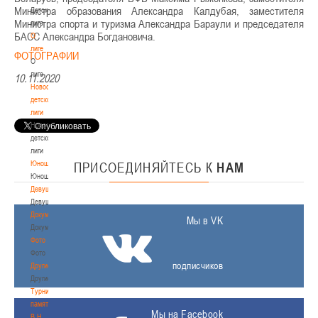
Министра образования Александра Калдубая, заместителя
Детская
Министра спорта и туризма Александра Бараули и председателя
лига
БАСС Александра Богдановича.
О
лиге
ФОТОГРАФИИ
О
лиге
10.11.2020
Новости
детской
лиги
Новости
детской
лиги
Юноши
ПРИСОЕДИНЯЙТЕСЬ
К
НАМ
Юноши
Девушки
Девушки
Документы
Мы в VK
Документы
Фото
Фото
подписчиков
Другие
Другие
Турнир
памяти
Мы на Facebook
В.Н.