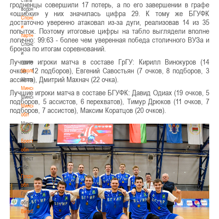
гродненцы совершили 17 потерь, а по его завершении в графе
волонтером
«ошибки» у них значилась цифра 29. К тому же БГУФК
Спонсоры
достаточно уверенно атаковал из-за дуги, реализовав 14 из 35
и
попыток. Поэтому итоговые цифры на табло выглядели вполне
партнеры
логично: 99:63 - более чем уверенная победа столичного ВУЗа и
Спонсоры
бронза по итогам соревнований.
и
Лучшие игроки матча в составе ГрГУ: Кирилл Винокуров (14
партнеры
очков, 12 подборов), Евгений Савостьян (7 очков, 8 подборов, 3
Школы
ассиста), Дмитрий Махнач (22 очка).
Школы
Минск
Лучшие игроки матча в составе БГУФК: Давид Одиах (19 очков, 5
Минск
подборов, 5 ассистов, 6 перехватов), Тимур Дрюков (11 очков, 7
Минская
подборов, 7 ассистов), Максим Коратцов (20 очков).
обл
Минская
обл
Брестская
обл
Брестская
обл
Гродненская
обл
Гродненская
обл
Витебская