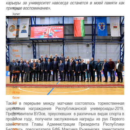
карьеры за университет навсегда останется в моей памяти как
-
приятное воспоминание».
"Кубок
Халипского"
3x3
3x3
Чемпионат
3х3
Чемпионат
3х3
Лига
"Палова"
Лига
"Палова"
Документы
3х3
Документы
3х3
История
баскетбола
Также в перерыве между матчами состоялось торжественная
3х3
церемония награждения Республиканской универсиады-2019.
История
Представители ВУЗов, преуспевших в различных видах спорта в
баскетбола
прошлом году, получили заслуженные награды из рук Первого
3х3
заместителя Главы Администрации Президента Республики
Детская
Беларусь, председателя БФБ Максима Рыженкова, заместителя
лига