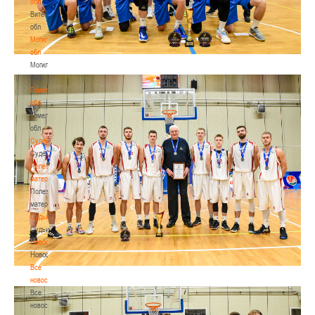
обл
Витебская
обл
Могилевская
обл
Могилевская
обл
Гомельская
обл
Гомельская
обл
Судейство
Судейство
Полезные
материалы
Полезные
материалы
Судьи
Судьи
Новости
Новости
Все
новости
Все
новости