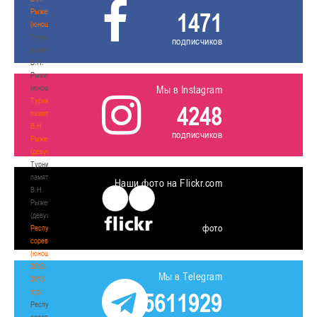
Рыженкова
1471
(юноши)
Турнир
подписчиков
памяти
В.Н.
Рыженкова
(юноши)
Мы в Instagram
Турнир
4248
памяти
В.Н.
подписчиков
Рыженкова
(девушки)
Турнир
памяти
Наши фото на Flickr.com
В.Н.
Рыженкова
(девушки)
фото
Республиканские
соревнования
(юноши)
2012-
Мы в Telegram
2013
гг.р.
5611929
Республиканские
соревнования