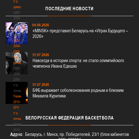
гг.р.
(девушки)
ПОСЛЕДНИЕ
НОВОСТИ
ОДМ
2008-
2009
04.08.2026
гг.р.
«MINSK» представил Беларусь на «Играх Будущего –
(девушки)
2026»
ОДМ
2008-
2009
31.07.2026
гг.р.
Навсегда в истории спорта: не стало олимпийского
(юноши)
чемпиона Ивана Едешко
ОДМ
2008-
2009
31.07.2026
гг.р.
БФБ выражает соболезнования родным и близким
(юноши)
Михаила Курилика
Первенство
2010-
2011
гг.р.
БЕЛОРУССКАЯ
ФЕДЕРАЦИЯ БАСКЕТБОЛА
(юноши)
Первенство
2010-
Адрес
: Беларусь, г. Минск, пр. Победителей, 23/1 (блок кабинетов
2011