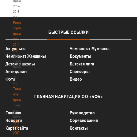
(девушки)
2012-
2013
гг.р.
Республиканские
соревнования
БЫСТРЫЕ
ССЫЛКИ
(девушки)
2013-
2014
Актуально
Чемпионат Мужчины
гг.р.
Чемпионат Женщины
Документы
Республиканские
соревнования
Детские школы
Детская лига
(девушки)
Антидопинг
Спонсоры
2013-
2014
Фото
Видео
гг.р.
Товарищеские
игры
ГЛАВНАЯ
НАВИГАЦИЯ ОО «БФБ»
(девушки)
Товарищеские
игры
Главная
Руководство
(девушки)
Новости
Соревнования
ОДМ
2008-
Карта сайта
Контакты
2009