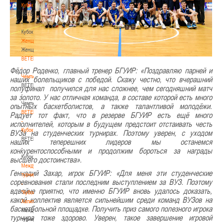
Кубок
BETERA
-
Кубок
Женщины
Женщины
BETERA
-
Фёдор Роденко, главный тренер БГУИР: «Поздравляю парней и
Чемпионат
наших болельщиков с победой. Скажу честно, что вчерашний
BETERA
полуфинал получился для нас сложнее, чем сегодняшний матч
-
за золото. У нас отличная команда, в составе которой есть много
Чемпионат
опытных баскетболистов, а также талантливой молодёжи.
BETERA
Радует тот факт, что в резерве БГУИР есть ещё много
-
исполнителей, которым в будущем предстоит отстаивать честь
Кубок
ВУЗа на студенческих турнирах. Поэтому уверен, с уходом
BETERA
наших теперешних лидеров мы останемся
-
конкурентоспособными и продолжим бороться за награды
Кубок
высшего достоинства».
Международный
Геннадий Захар, игрок БГУИР: «Для меня эти студенческие
турнир
соревнования стали последним выступлением за ВУЗ. Поэтому
-
вдвойне приятно, что именно БГУИР вновь удалось доказать,
"Кубок
какой коллектив является сильнейшим среди команд ВУЗов на
Халипского"
баскетбольной площадке. Получить приз самого полезного игрока
Международный
турнира тоже здорово. Уверен, такое завершение игровой
турнир