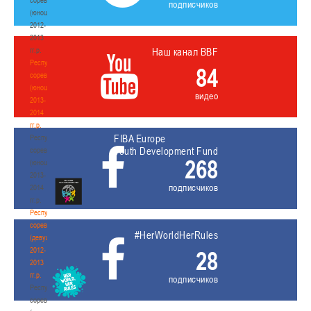
подписчиков
(юноши)
2012-
2013
гг.р.
Наш канал BBF
Республиканские
84
соревнования
(юноши)
видео
2013-
2014
гг.р.
FIBA Europe
Республиканские
Youth Development Fund
соревнования
268
(юноши)
2013-
подписчиков
2014
гг.р.
Республиканские
соревнования
#HerWorldHerRules
(девушки)
2012-
28
2013
гг.р.
подписчиков
Республиканские
соревнования