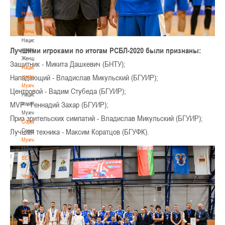
3х3
Национальная
команда.
Женщины
Национальная
Лучшими игроками по итогам РСБЛ-2020 были признаны:
команда.
Женщины
Защитник - Микита Дашкевич (БНТУ);
Национальная
Нападающий - Владислав Микульский (БГУИР);
команда.
Мужчины
Центровой - Вадим Стубеда (БГУИР);
Национальная
MVP - Геннадий Захар (БГУИР);
команда.
Мужчины
Приз зрительских симпатий - Владислав Микульский (БГУИР);
Соревнования
Лучшая техника - Максим Коратцов (БГУФК).
Соревнования
Мужчины
Мужчины
BETERA
-
Чемпионат
BETERA
-
Чемпионат
BETERA
-