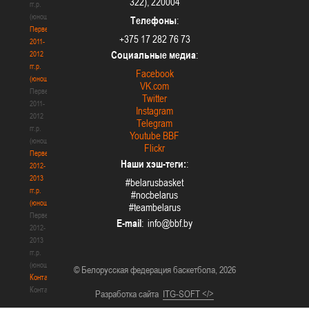
322), 220004
гг.р.
(юноши)
Телефоны
:
Первенство
+375 17 282 76 73
2011-
Социальные медиа
:
2012
гг.р.
Facebook
(юноши)
VK.com
Первенство
Twitter
2011-
Instagram
2012
Telegram
гг.р.
Youtube BBF
(юноши)
Flickr
Первенство
Наши хэш-теги:
:
2012-
2013
#belarusbasket
гг.р.
#nocbelarus
(юноши)
#teambelarus
Первенство
E-mail
:
2012-
2013
гг.р.
(юноши)
© Белорусская федерация баскетбола, 2026
Контакты
Контакты
Разработка сайта
ITG-SOFT </>