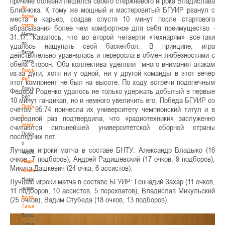
причине болезни лишился своего стержневого игрока Владислава
по
Близнюка. К тому же мощный и мастеровитый БГУИР рванул с
баскетбольной
места в карьер, создав спустя 10 минут после стартового
статистике
вбрасывания более чем комфортное для себя преимущество -
Материалы
31:17. Казалось, что во второй четверти «технарям» всё-таки
по
удалось нащупать свой баскетбол. В принципе, игра
баскетбольной
действительно уравнялась и переросла в обмен любезностями с
статистике
обеих сторон. Оба коллектива уделяли много внимания атакам
Документы
из-за дуги, хотя ни у одной, ни у другой команды в этот вечер
РКС
этот компонент не был на высоте. По ходу встречи подопечным
Документы
Фёдора Роденко удалось не только удержать добытый в первые
РКС
10 минут гандикап, но и немного увеличить его. Победа БГУИР со
Положение
счётом 95:74 принесла их университету чемпионский титул и в
о
очередной раз подтвердила, что «радиотехники» заслуженно
переходах
считаются сильнейшей университетской сборной страны
Положение
последних лет.
о
Лучшие игроки матча в составе БНТУ: Александр Владыко (16
переходах
очков, 7 подборов), Андрей Радишевский (17 очков, 9 подборов),
Наши
Микита Дашкевич (24 очка, 6 ассистов).
чемпионы
Наши
Лучшие игроки матча в составе БГУИР: Геннадий Захар (11 очков,
чемпионы
11 подборов, 10 ассистов, 5 перехватов), Владислав Микульский
Белошапко
(25 очков), Вадим Стубеда (18 очков, 13 подборов).
Татьяна
Белошапко
Татьяна