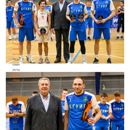
Мужские
сборные
Мужские
сборные
Национальная
команда
Национальная
команда
Национальная
команда
(история)
Национальная
команда
(история)
Женские
сборные
Женские
сборные
Национальная
команда
Национальная
команда
Сборные
3х3
Сборные