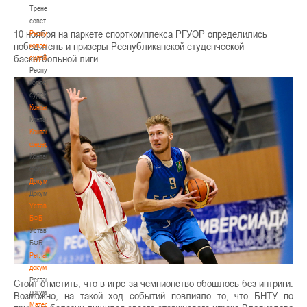
Тренерский
совет
10 ноября на паркете спорткомплекса РГУОР определились
Республиканская
победитель и призеры Республиканской студенческой
коллегия
баскетбольной лиги.
судей
Республиканская
коллегия
судей
Контакты
Контакты
Контакты
федерации
Контакты
федерации
Документы
Документы
Устав
БФБ
Устав
БФБ
Регламентирующие
документы
Регламентирующие
Стоит отметить, что в игре за чемпионство обошлось без интриги.
документы
Возможно, на такой ход событий повлияло то, что БНТУ по
Материалы