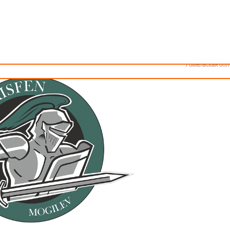
Как стать волонтером
Минск
ования баскетбольного клуба «Борисфен».
Спонсоры и партнеры
Минская обл
Брестская обл
Гродненская об
Витебская обл
Могилевская об
Гомельская обл