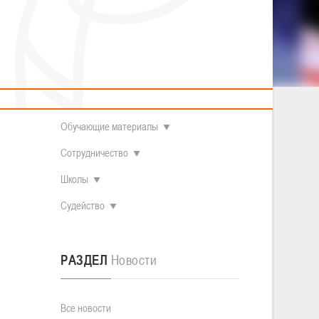
2014 гг.р.
Полезные материалы
Товарищеские игры (девушки)
О федерации
Судьи
ОДМ 2008-2009 гг.р. (девушки)
ОДМ 2008-2009 гг.р. (юноши)
Контакты
л
Первенство 2010-2011 гг.р. (юноши)
Первенство 2011-2012 гг.р. (юноши)
Документы
л
Первенство 2012-2013 гг.р. (юноши)
Наши чемпионы
Обучающие материалы
Сотрудничество
Школы
Судейство
РАЗДЕЛ
Новости
Все новости