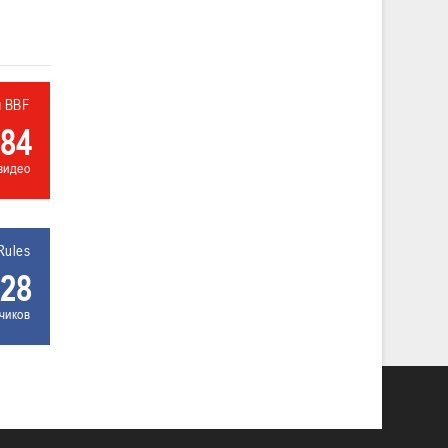
л BBF
84
видео
Rules
28
чиков