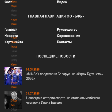
Фото
Видео
Мужские
сборные
Мужские
сборные
ГЛАВНАЯ
НАВИГАЦИЯ ОО «БФБ»
Национальная
команда
Национальная
Главная
Руководство
команда
Новости
Соревнования
Национальная
Карта сайта
Контакты
команда
(история)
Национальная
команда
ПОСЛЕДНИЕ
НОВОСТИ
(история)
Женские
сборные
04.08.2026
«MINSK» представил Беларусь на «Играх Будущего –
Женские
2026»
сборные
Национальная
команда
Национальная
31.07.2026
команда
Навсегда в истории спорта: не стало олимпийского
Сборные
чемпиона Ивана Едешко
3х3
Сборные