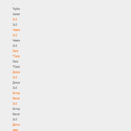
-
"Кубок
Халипского"
3x3
3x3
Чемпионат
3х3
Чемпионат
3х3
Лига
"Палова"
Лига
"Палова"
Документы
3х3
Документы
3х3
История
баскетбола
3х3
История
баскетбола
3х3
Детская
лига