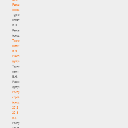
Рыженкова
(юноши)
Турнир
памяти
В.Н.
Рыженкова
(юноши)
Турнир
памяти
В.Н.
Рыженкова
(девушки)
Турнир
памяти
В.Н.
Рыженкова
(девушки)
Республиканские
соревнования
(юноши)
2012-
2013
гг.р.
Республиканские
соревнования