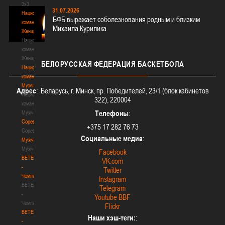
3х3
31.07.2026
Национальная
БФБ выражает соболезнования родным и близким
команда.
Михаила Курилика
Женщины
Национальная
команда.
Женщины
БЕЛОРУССКАЯ
ФЕДЕРАЦИЯ БАСКЕТБОЛА
Национальная
команда.
Мужчины
Адрес
: Беларусь, г. Минск, пр. Победителей, 23/1 (блок кабинетов
Национальная
322), 220004
команда.
Телефоны
:
Мужчины
Соревнования
+375 17 282 76 73
Соревнования
Социальные медиа
:
Мужчины
Мужчины
Facebook
BETERA
VK.com
-
Twitter
Чемпионат
Instagram
BETERA
Telegram
-
Youtube BBF
Чемпионат
Flickr
BETERA
Наши хэш-теги:
:
-