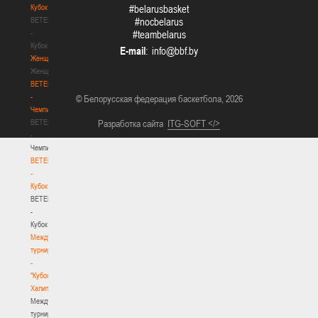
Кубок
#belarusbasket
BETERA
#nocbelarus
-
#teambelarus
Кубок
E-mail
:
Женщины
Женщины
BETERA
-
© Белорусская федерация баскетбола, 2026
Чемпионат
BETERA
Разработка сайта
ITG-SOFT </>
-
Чемпионат
BETERA
-
Кубок
BETERA
-
Кубок
Международный
турнир
-
"Кубок
Халипского"
Международный
турнир