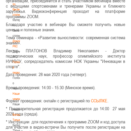
организаций
, присоединится и стать участником вебинара вместе
по
с ведущими спортсменами и тренерами Украины
и ближнего
баскетбольной
зарубежья. Видеоконференция проходит на платформе
статистике
программы
ZOOM
.
Материалы
Благодаря участию в вебинаре Вы сможете получить новые
по
ценные и полезные знания.
баскетбольной
статистике
Тема семинара - «Развитие выносливости: современная система
Документы
знаний».
РКС
Лектор- ПЛАТОНОВ Владимир Николаевич - Доктор
Документы
педагогических наук, профессор олимпийского института
РКС
НУФВСУ, сопредседатель комиссии НОК Украины "Инновации в
Положение
спорте".
о
переходах
Дата проведения: 28 мая 2020 года (четверг).
Положение
о
Время проведения: 14:00 - 15:30 (Минское время).
переходах
Наши
чемпионы
Формат проведения: онлайн с регистрацией по
ССЫЛКЕ
.
Наши
* Предварительная регистрация продолжается до 14:00 27 мая
чемпионы
2020 года (среда).
Белошапко
Татьяна
* Инструкции для подключения к программе ZOOM и код доступа
Белошапко
для участия в видео-встречи Вы получите после регистрации на
Татьяна