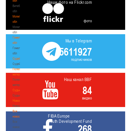
обл
Наши фото на Flickr.com
Витебская
обл
Могилевская
фото
обл
Могилевская
обл
Гомельская
Мы в Telegram
обл
5611927
Гомельская
обл
Судейство
подписчиков
Судейство
Полезные
материалы
Наш канал BBF
Полезные
материалы
84
Судьи
Судьи
видео
Новости
Новости
Все
FIBA Europe
новости
Youth Development Fund
Все
268
новости