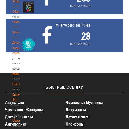
Федерация
подписчиков
Федерация
Сборные
Сборные
Чемпионат
#HerWorldHerRules
Чемпионат
28
Кубок
Кубок
Детско-
подписчиков
юношеские
соревнования
Детско-
юношеские
соревнования
Еврокубки
Еврокубки
Разное
БЫСТРЫЕ
ССЫЛКИ
Разное
Баскетбол
3х3
Актуально
Чемпионат Мужчины
Баскетбол
Чемпионат Женщины
Документы
3х3
Лого[modid=121]
Детские школы
Детская лига
Сборные
Антидопинг
Спонсоры
Сборные