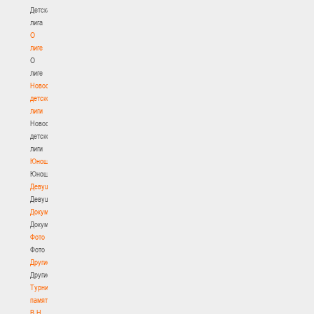
Детская
лига
О
лиге
О
лиге
Новости
детской
лиги
Новости
детской
лиги
Юноши
Юноши
Девушки
Девушки
Документы
Документы
Фото
Фото
Другие
Другие
Турнир
памяти
В.Н.