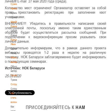
личный Е-mail 27 мая 2020 года (среда).
Сумникова
Количество мест ограничено! Организатор оставляет за собой
Ирина
право приостановить регистрацию при заполнении квот
Сумникова
участниками.
Ирина
Швайбович
ВНИМАНИЕ!!! Убедитесь в правильности написания своей
Елена
электронной почты, поскольку именно таким единственным
Швайбович
образом будет осуществляться рассылка сообщений. При
Елена
подключении к видеоконференции просим указывать свои
Едешко
личные данные.
Иван
Дополнительно информируем, что в рамках данного проекта
Едешко
вебинары проводятся 1-2 раза в неделю на различную
Иван
тематику. НОК Беларуси заблаговременно будет информировать
Обучающие
о последующих семинарах.
материалы
Обучающие
Источник: НОК Беларуси
материалы
25.05.2020
Тренерам
Тренерам
Сотрудничество
Сотрудничество
Как
стать
волонтером
ПРИСОЕДИНЯЙТЕСЬ
К
НАМ
Как
стать