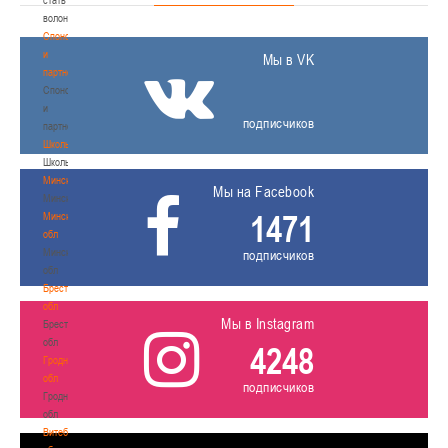
волонтером
Спонсоры
и
Мы в VK
партнеры
Спонсоры
и
подписчиков
партнеры
Школы
Школы
Минск
Мы на Facebook
Минск
1471
Минская
обл
Минская
подписчиков
обл
Брестская
обл
Мы в Instagram
Брестская
обл
4248
Гродненская
обл
подписчиков
Гродненская
обл
Витебская