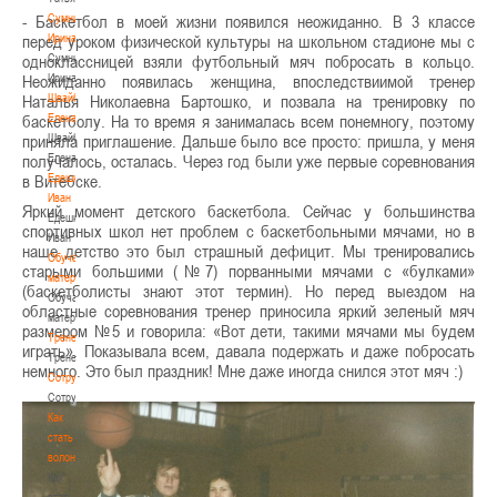
- Баскетбол в моей жизни появился неожиданно. В 3 классе
Сумникова
перед уроком физической культуры на школьном стадионе мы с
Ирина
одноклассницей взяли футбольный мяч побросать в кольцо.
Сумникова
Неожиданно появилась женщина, впоследствиимой тренер
Ирина
Наталья Николаевна Бартошко, и позвала на тренировку по
Швайбович
баскетболу. На то время я занималась всем понемногу, поэтому
Елена
приняла приглашение. Дальше было все просто: пришла, у меня
Швайбович
получалось, осталась. Через год были уже первые соревнования
Елена
в Витебске.
Едешко
Иван
Яркий момент детского баскетбола. Сейчас у большинства
Едешко
спортивных школ нет проблем с баскетбольными мячами, но в
Иван
наше детство это был страшный дефицит. Мы тренировались
Обучающие
старыми большими (№7) порванными мячами с «булками»
материалы
(баскетболисты знают этот термин). Но перед выездом на
Обучающие
областные соревнования тренер приносила яркий зеленый мяч
материалы
размером №5 и говорила: «Вот дети, такими мячами мы будем
Тренерам
играть». Показывала всем, давала подержать и даже побросать
Тренерам
немного. Это был праздник! Мне даже иногда снился этот мяч :)
Сотрудничество
Сотрудничество
Как
стать
волонтером
Как
стать