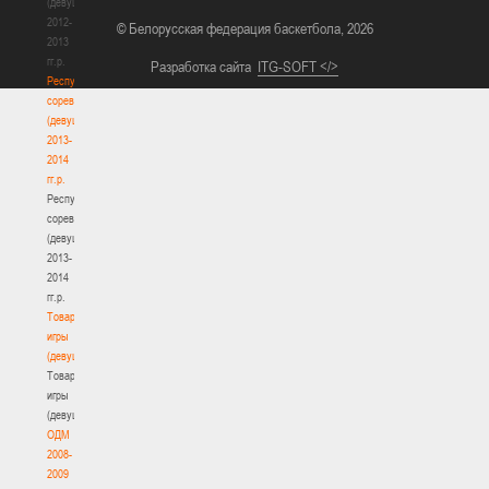
(девушки)
2012-
© Белорусская федерация баскетбола, 2026
2013
гг.р.
Разработка сайта
ITG-SOFT </>
Республиканские
соревнования
(девушки)
2013-
2014
гг.р.
Республиканские
соревнования
(девушки)
2013-
2014
гг.р.
Товарищеские
игры
(девушки)
Товарищеские
игры
(девушки)
ОДМ
2008-
2009