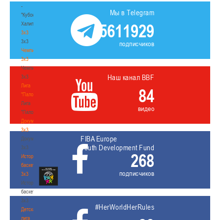
-
Мы в Telegram
"Кубок
Халипского"
5611929
3x3
3x3
подписчиков
Чемпионат
3х3
Чемпионат
Наш канал BBF
3х3
Лига
84
"Палова"
Лига
видео
"Палова"
Документы
3х3
FIBA Europe
Документы
Youth Development Fund
3х3
268
История
баскетбола
подписчиков
3х3
История
баскетбола
3х3
#HerWorldHerRules
Детская
лига