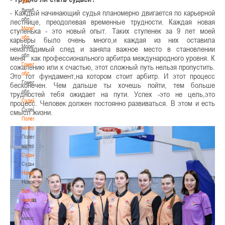
обл
Витебская
- Каждый начинающий судья планомерно двигается по карьерной
обл
лестнице, преодолевая временные трудности. Каждая новая
Могилевская
ступенька - это новый опыт. Таких ступенек за 9 лет моей
обл
карьеры было очень много,и каждая из них оставила
Могилевская
неизгладимый след и заняла важное место в становлении
обл
меня как профессионального арбитра международного уровня. К
Гомельская
сожалению или к счастью, этот сложный путь нельзя пропустить.
обл
Это тот фундамент,на котором стоит арбитр. И этот процесс
Гомельская
бесконечен. Чем дальше ты хочешь пойти, тем больше
обл
трудностей тебя ожидает на пути. Успех -это не цель,это
Судейство
процесс. Человек должен постоянно развиваться. В этом и есть
Судейство
смысл жизни.
Полезные
материалы
Полезные
материалы
Судьи
Судьи
Новости
Новости
Все
новости
Все
новости