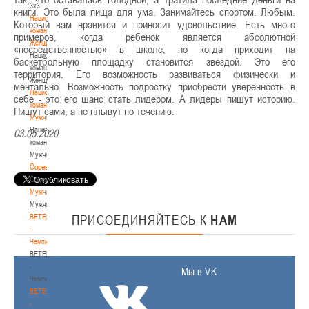
3х3
книги. Это была пища для ума. Занимайтесь спортом. Любым.
Национальная
Который вам нравится и приносит удовольствие. Есть много
команда.
примеров, когда ребенок является абсолютной
Женщины
«посредственностью» в школе, но когда приходит на
Национальная
баскетбольную площадку становится звездой. Это его
команда.
территория. Его возможность развиваться физически и
Женщины
ментально. Возможность подростку приобрести уверенность в
Национальная
себе - это его шанс стать лидером. А лидеры пишут историю.
команда.
Пишут сами, а не плывут по течению.
Мужчины
Национальная
03.05.2020
команда.
Мужчины
Соревнования
Соревнования
Мужчины
Мужчины
BETERA
ПРИСОЕДИНЯЙТЕСЬ
К
НАМ
-
Чемпионат
BETERA
-
Мы в VK
Чемпионат
BETERA
-