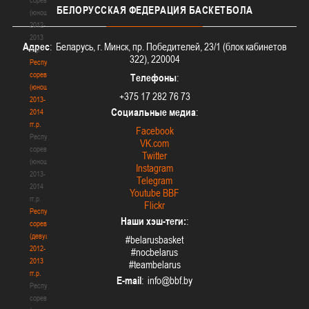
БЕЛОРУССКАЯ
ФЕДЕРАЦИЯ БАСКЕТБОЛА
(юноши)
2012-
2013
Адрес
: Беларусь, г. Минск, пр. Победителей, 23/1 (блок кабинетов
гг.р.
322), 220004
Республиканские
соревнования
Телефоны
:
(юноши)
+375 17 282 76 73
2013-
Социальные медиа
:
2014
гг.р.
Facebook
Республиканские
VK.com
соревнования
Twitter
(юноши)
Instagram
2013-
Telegram
2014
Youtube BBF
гг.р.
Flickr
Республиканские
Наши хэш-теги:
:
соревнования
(девушки)
#belarusbasket
2012-
#nocbelarus
2013
#teambelarus
гг.р.
E-mail
:
Республиканские
соревнования