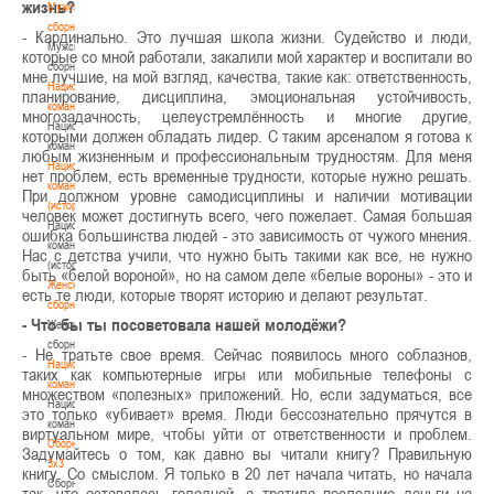
жизнь?
Мужские
сборные
- Кардинально. Это лучшая школа жизни. Судейство и люди,
Мужские
которые со мной работали, закалили мой характер и воспитали во
сборные
мне лучшие, на мой взгляд, качества, такие как: ответственность,
Национальная
планирование, дисциплина, эмоциональная устойчивость,
команда
многозадачность, целеустремлённость и многие другие,
Национальная
которыми должен обладать лидер. С таким арсеналом я готова к
команда
любым жизненным и профессиональным трудностям. Для меня
Национальная
нет проблем, есть временные трудности, которые нужно решать.
команда
При должном уровне самодисциплины и наличии мотивации
(история)
человек может достигнуть всего, чего пожелает. Самая большая
Национальная
ошибка большинства людей - это зависимость от чужого мнения.
команда
Нас с детства учили, что нужно быть такими как все, не нужно
(история)
быть «белой вороной», но на самом деле «белые вороны» - это и
Женские
есть те люди, которые творят историю и делают результат.
сборные
- Что бы ты посоветовала нашей молодёжи?
Женские
сборные
- Не тратьте свое время. Сейчас появилось много соблазнов,
Национальная
таких как компьютерные игры или мобильные телефоны с
команда
множеством «полезных» приложений. Но, если задуматься, все
Национальная
это только «убивает» время. Люди бессознательно прячутся в
команда
виртуальном мире, чтобы уйти от ответственности и проблем.
Сборные
Задумайтесь о том, как давно вы читали книгу? Правильную
3х3
книгу. Со смыслом. Я только в 20 лет начала читать, но начала
Сборные
так, что оставалась голодной, а тратила последние деньги на