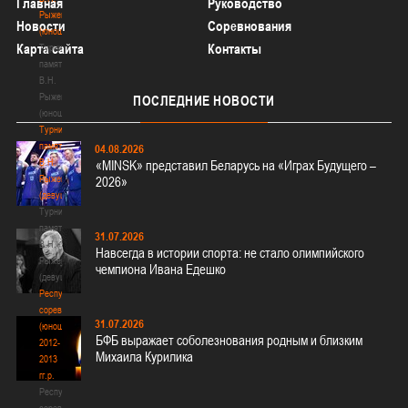
Главная
Руководство
Рыженкова
Новости
Соревнования
(юноши)
Карта сайта
Контакты
Турнир
памяти
В.Н.
Рыженкова
ПОСЛЕДНИЕ
НОВОСТИ
(юноши)
Турнир
памяти
04.08.2026
В.Н.
«MINSK» представил Беларусь на «Играх Будущего –
Рыженкова
2026»
(девушки)
Турнир
памяти
31.07.2026
В.Н.
Навсегда в истории спорта: не стало олимпийского
Рыженкова
чемпиона Ивана Едешко
(девушки)
Республиканские
соревнования
31.07.2026
(юноши)
БФБ выражает соболезнования родным и близким
2012-
Михаила Курилика
2013
гг.р.
Республиканские
соревнования