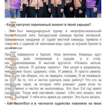
Федерация
Федерация
Сборные
Сборные
Чемпионат
Чемпионат
- Когда наступил переломный момент в твоей карьере?
Кубок
- Это был международный турнир в непрофессиональной
Кубок
баскетбольной лиге. Белорусская команда против литовской.
Детско-
Завышенные ожидания от судей местной команды привели к
юношеские
тому, что с сиреной об окончании игры один из игроков бросил в
соревнования
меня мячом.
Детско-
юношеские
Просто повернулся и бросил. Игра окончена. Команды идут
соревнования
пожимать руки соперникам и судьям, а я стою,
Еврокубки
как парализованная. В мыслях крутитcя: «Плакать нельзя.
Еврокубки
Убежать нельзя. Я должна терпеть». Уже уходя в раздевалку,
Разное
невозможно было сдержать слёз. Я ревела. Я просто ревела.
Разное
Мне было так обидно, что не передать словами. Я не понимала:
Баскетбол
за что? За то, что я честно сделала свою работу? Что это за
3х3
профессия такая, за которую тебя унижают ,даже если ты
Баскетбол
ответственно и честно ее выполняешь. Это был 2-й год моего
3х3
судейства. Тогда мой наставник сказал: «Это или начало, или
Лого[modid=121]
конец. Выбирай. У тебя есть время до завтра». Это было начало.
Сборные
- Как баскетбол и в частности судейство повлияли на твою
Сборные