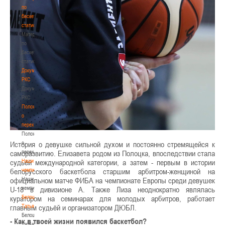
по
баскетбольной
статистике
Материалы
по
баскетбольной
статистике
Документы
РКС
Документы
РКС
Положение
о
переходах
Положение
История о девушке сильной духом и постоянно стремящейся к
о
саморазвитию. Елизавета родом из Полоцка, впоследствии стала
переходах
судьёй международной категории, а затем - первым в истории
Наши
белорусского баскетбола старшим арбитром-женщиной на
чемпионы
официальном матче ФИБА на чемпионате Европы среди девушек
Наши
U-18 в дивизионе А. Также Лиза неоднократно являлась
чемпионы
куратором на семинарах для молодых арбитров, работает
Белошапко
главным судьёй и организатором ДЮБЛ.
Татьяна
Белошапко
- Как в твоей жизни появился баскетбол?
Татьяна