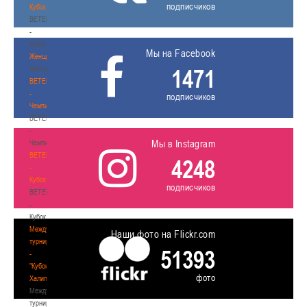
подписчиков
Кубок
BETERA
-
Кубок
Мы на Facebook
Женщины
Женщины
1471
BETERA
-
подписчиков
Чемпионат
BETERA
-
Мы в Instagram
Чемпионат
BETERA
4248
-
Кубок
подписчиков
BETERA
-
Кубок
Международный
Наши фото на Flickr.com
турнир
51393
-
"Кубок
фото
Халипского"
Международный
турнир