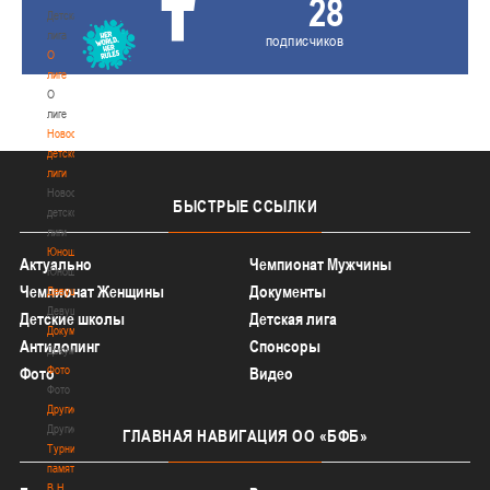
28
Детская
лига
подписчиков
О
лиге
О
лиге
Новости
детской
лиги
Новости
БЫСТРЫЕ
ССЫЛКИ
детской
лиги
Юноши
Актуально
Чемпионат Мужчины
Юноши
Чемпионат Женщины
Документы
Девушки
Девушки
Детские школы
Детская лига
Документы
Антидопинг
Спонсоры
Документы
Фото
Фото
Видео
Фото
Другие
Другие
ГЛАВНАЯ
НАВИГАЦИЯ ОО «БФБ»
Турнир
памяти
В.Н.