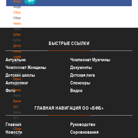
Федерация
Федерация
Сборные
Сборные
Чемпионат
Чемпионат
Кубок
Кубок
БЫСТРЫЕ
ССЫЛКИ
Детско-
юношеские
соревнования
Актуально
Чемпионат Мужчины
Детско-
Чемпионат Женщины
Документы
юношеские
соревнования
Детские школы
Детская лига
Еврокубки
Антидопинг
Спонсоры
Еврокубки
Фото
Видео
Разное
Разное
Баскетбол
3х3
ГЛАВНАЯ
НАВИГАЦИЯ ОО «БФБ»
Баскетбол
3х3
Лого[modid=121]
Главная
Руководство
Сборные
Новости
Соревнования
Сборные