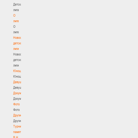
Детская
лига
О
лиге
О
лиге
Новости
детской
лиги
Новости
детской
лиги
Юноши
Юноши
Девушки
Девушки
Документы
Документы
Фото
Фото
Другие
Другие
Турнир
памяти
В.Н.