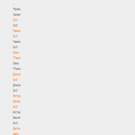
-
"Кубок
Халипского"
3x3
3x3
Чемпионат
3х3
Чемпионат
3х3
Лига
"Палова"
Лига
"Палова"
Документы
3х3
Документы
3х3
История
баскетбола
3х3
История
баскетбола
3х3
Детская
лига