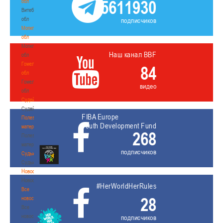
5611930
обл
Витебская
обл
подписчиков
Могилевская
обл
Могилевская
Наш канал BBF
обл
Гомельская
84
обл
Гомельская
видео
обл
Судейство
Судейство
FIBA Europe
Полезные
Youth Development Fund
материалы
268
Полезные
материалы
подписчиков
Судьи
Судьи
Новости
Новости
#HerWorldHerRules
Все
28
новости
Все
новости
подписчиков