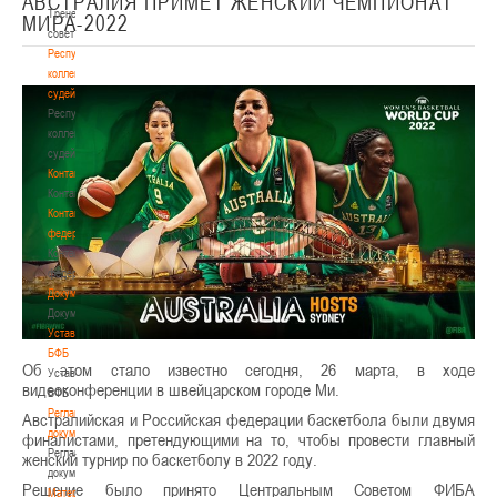
АВСТРАЛИЯ ПРИМЕТ ЖЕНСКИЙ ЧЕМПИОНАТ
Тренерский
МИРА-2022
совет
Республиканская
коллегия
судей
Республиканская
коллегия
судей
Контакты
Контакты
Контакты
федерации
Контакты
федерации
Документы
Документы
Устав
БФБ
Об этом стало известно сегодня, 26 марта, в ходе
Устав
видеоконференции в швейцарском городе Ми.
БФБ
Регламентирующие
Австралийская и Российская федерации баскетбола были двумя
документы
финалистами, претендующими на то, чтобы провести главный
Регламентирующие
женский турнир по баскетболу в 2022 году.
документы
Решение было принято Центральным Советом ФИБА
Материалы