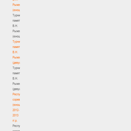
Рыженкова
(юноши)
Турнир
памяти
В.Н.
Рыженкова
(юноши)
Турнир
памяти
В.Н.
Рыженкова
(девушки)
Турнир
памяти
В.Н.
Рыженкова
(девушки)
Республиканские
соревнования
(юноши)
2012-
2013
гг.р.
Республиканские
соревнования