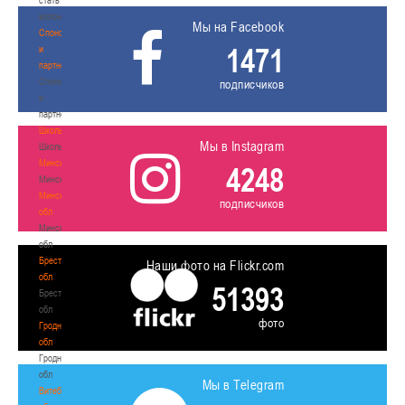
волонтером
Мы на Facebook
Спонсоры
1471
и
партнеры
Спонсоры
подписчиков
и
партнеры
Школы
Мы в Instagram
Школы
Минск
4248
Минск
Минская
подписчиков
обл
Минская
обл
Брестская
Наши фото на Flickr.com
обл
51393
Брестская
обл
фото
Гродненская
обл
Гродненская
обл
Мы в Telegram
Витебская