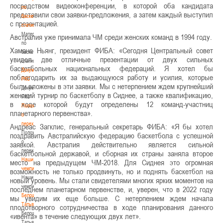
посредством видеоконференции, в которой оба кандидата
по
представили свои заявки-предложения, а затем каждый выступил
баскетбольной
с презентацией.
статистике
Материалы
Австралия уже принимала ЧМ среди женских команд в 1994 году.
по
Хамане Ньянг, президент ФИБА: «Сегодня Центральный совет
баскетбольной
увидел две отличные презентации от двух сильных
статистике
баскетбольных национальных федераций. Я хотел бы
Документы
поблагодарить их за выдающуюся работу и усилия, которые
РКС
были вложены в эти заявки. Мы с нетерпением ждем крупнейший
Документы
женский турнир по баскетболу в Сиднее, а также квалификацию,
РКС
в ходе которой будут определены 12 команд-участниц
Положение
планетарного первенства».
о
переходах
Андреас Загклис, генеральный секретарь ФИБА: «Я бы хотел
Положение
поздравить Австралийскую федерацию баскетбола с успешной
о
заявкой. Австралия действительно является сильной
переходах
баскетбольной державой, и сборная их страны заняла второе
Наши
место на предыдущем ЧМ-2018. Для Сиднея это огромная
чемпионы
возможность не только продвинуть, но и поднять баскетбол на
Наши
новый уровень. Мы стали свидетелями многих ярких моментов на
чемпионы
последнем планетарном первенстве, и, уверен, что в 2022 году
Белошапко
мы увидим их еще больше. С нетерпением ждем начала
Татьяна
плодотворного сотрудничества в ходе планирования данного
Белошапко
«ивента» в течение следующих двух лет».
Татьяна