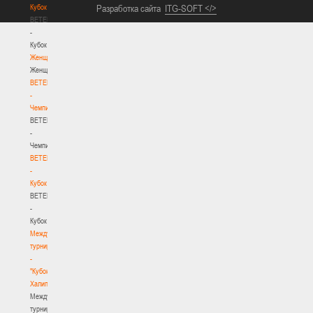
Кубок
Разработка сайта
ITG-SOFT </>
BETERA
-
Кубок
Женщины
Женщины
BETERA
-
Чемпионат
BETERA
-
Чемпионат
BETERA
-
Кубок
BETERA
-
Кубок
Международный
турнир
-
"Кубок
Халипского"
Международный
турнир