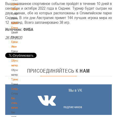
Вышеназванное спортивное событие пройдёт в течение 10 дней в
Сумникова
сентябре и октябре 2022 года в Сиднее. Турнир будет сыгран на
Ирина
двух аренах, обе из которых расположены в Олимпийском парке
Сумникова
Сиднея. В эти дни Австралия примет 144 лучших игрока мира из
Ирина
12 команд. Всего запланировано 38 игр.
Швайбович
Елена
Источник: ФИБА
Швайбович
26.03.2020
Елена
Едешко
Иван
Едешко
Иван
Обучающие
материалы
ПРИСОЕДИНЯЙТЕСЬ
К
НАМ
Обучающие
материалы
Тренерам
Тренерам
Сотрудничество
Мы в VK
Сотрудничество
Как
стать
подписчиков
волонтером
Как
стать