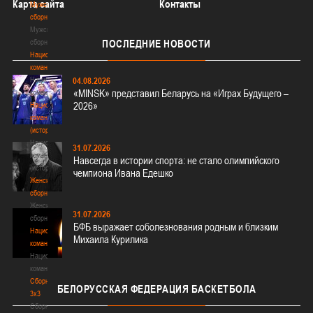
Карта сайта
Контакты
Мужские
сборные
Мужские
сборные
ПОСЛЕДНИЕ
НОВОСТИ
Национальная
команда
Национальная
04.08.2026
«MINSK» представил Беларусь на «Играх Будущего –
команда
2026»
Национальная
команда
(история)
Национальная
31.07.2026
команда
Навсегда в истории спорта: не стало олимпийского
(история)
чемпиона Ивана Едешко
Женские
сборные
Женские
31.07.2026
сборные
БФБ выражает соболезнования родным и близким
Национальная
Михаила Курилика
команда
Национальная
команда
Сборные
БЕЛОРУССКАЯ
ФЕДЕРАЦИЯ БАСКЕТБОЛА
3х3
Сборные