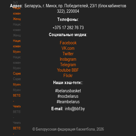
3х3
Адрес
: Беларусь, г. Минск, пр. Победителей, 23/1 (блок кабинетов
Национальная
322), 220004
команда.
Телефоны
:
Женщины
Национальная
+375 17 282 76 73
команда.
Социальные медиа
:
Женщины
Национальная
Facebook
команда.
VK.com
Мужчины
Twitter
Национальная
Instagram
команда.
Telegram
Мужчины
Youtube BBF
Соревнования
Flickr
Соревнования
Наши хэш-теги:
:
Мужчины
Мужчины
#belarusbasket
BETERA
#nocbelarus
-
#teambelarus
Чемпионат
E-mail
:
BETERA
-
Чемпионат
BETERA
© Белорусская федерация баскетбола, 2026
-