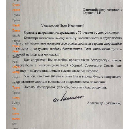
Сумникова
Ирина
Сумникова
Ирина
Швайбович
Елена
Швайбович
Елена
Едешко
Иван
Едешко
Иван
Обучающие
материалы
Обучающие
материалы
Тренерам
Тренерам
Сотрудничество
Сотрудничество
Как
стать
волонтером
Как
стать