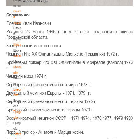
волонтером
Спонсоры
Справочно:
и
Едешко Иван Иванович
партнеры
Спонсоры
Родился 23 марта 1945 г. в д. Стецки Гродненского района
и
Гродненской области.
партнеры
Заслуженный мастер спорта.
Школы
Школы
Чемпион Игр XX Олимпиады в Мюнхене (Германия) 1972 г.
Минск
Бронзовый призер Игр XXI Олимпиады в Монреале (Канада) 1976
Минск
г.
Минская
обл
Чемпион мира 1974 г.
Минская
Серебряный призер чемпионата мира 1978 г.
обл
Брестская
Двукратный чемпион Европы - 1971, 1979 гг.
обл
Серебряный призер чемпионата Европы 1975 г.
Брестская
обл
Бронзовый призер чемпионата Европы 1973 г.
Гродненская
Восьмикратный чемпион СССР - 1971-1974, 1976-1977, 1979-1980
обл
гг.
Гродненская
обл
Первый тренер - Анатолий Марцинкевич.
Витебская