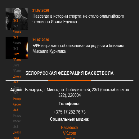
-
"Кубок
31.07.2026
Халипского"
Навсегда в истории спорта: не стало олимпийского
3x3
чемпиона Ивана Едешко
3x3
Чемпионат
3х3
31.07.2026
Чемпионат
БФБ выражает соболезнования родным и близким
3х3
Михаила Курилика
Лига
"Палова"
Лига
"Палова"
БЕЛОРУССКАЯ
ФЕДЕРАЦИЯ БАСКЕТБОЛА
Документы
3х3
Документы
Адрес
: Беларусь, г. Минск, пр. Победителей, 23/1 (блок кабинетов
3х3
322), 220004
История
Телефоны
:
баскетбола
3х3
+375 17 282 76 73
История
Социальные медиа
:
баскетбола
3х3
Facebook
Детская
VK.com
лига
Twitter