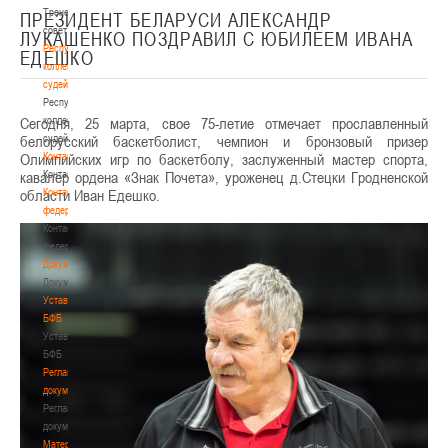
Тренерский
ПРЕЗИДЕНТ БЕЛАРУСИ АЛЕКСАНДР
совет
ЛУКАШЕНКО ПОЗДРАВИЛ С ЮБИЛЕЕМ ИВАНА
Республиканская
ЕДЕШКО
коллегия
судей
Республиканская
Сегодня, 25 марта, свое 75-летие отмечает прославленный
коллегия
белорусский баскетболист, чемпион и бронзовый призер
судей
Олимпийских игр по баскетболу, заслуженный мастер спорта,
Контакты
кавалер ордена «Знак Почета», уроженец д.Стецки Гродненской
Контакты
области Иван Едешко.
Контакты
федерации
Контакты
федерации
Документы
Документы
Устав
БФБ
Устав
БФБ
Регламентирующие
документы
Регламентирующие
документы
Материалы