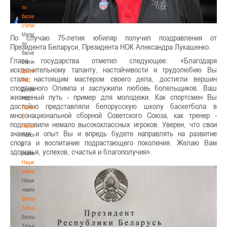
по
баскетбольной
статистике
Материалы
По случаю 75-летия юбиляр получил поздравления от
по
Президента Беларуси, Президента НОК Александра Лукашенко.
баскетбольной
Глава государства отметил следующее: «Благодаря
статистике
исключительному таланту, настойчивости и трудолюбию Вы
Документы
стали настоящим мастером своего дела, достигли вершин
РКС
спортивного Олимпа и заслужили любовь болельщиков. Ваш
Документы
жизненный путь - пример для молодежи. Как спортсмен Вы
РКС
достойно представляли белорусскую школу баскетбола в
Положение
многонациональной сборной Советского Союза, как тренер -
о
подготовили немало высококлассных игроков. Уверен, что свои
переходах
знания и опыт Вы и впредь будете направлять на развитие
Положение
спорта и воспитание подрастающего поколения. Желаю Вам
о
здоровья, успехов, счастья и благополучия».
переходах
Наши
чемпионы
Наши
чемпионы
Белошапко
Татьяна
Белошапко
Татьяна