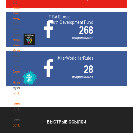
3х3
Национальная
команда.
FIBA Europe
Женщины
Youth Development Fund
Национальная
268
команда.
Женщины
подписчиков
Национальная
команда.
Мужчины
Национальная
#HerWorldHerRules
команда.
28
Мужчины
Соревнования
подписчиков
Соревнования
Мужчины
Мужчины
BETERA
-
Чемпионат
BETERA
-
Чемпионат
БЫСТРЫЕ
ССЫЛКИ
BETERA
-