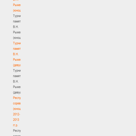
Рыженкова
(юноши)
Турнир
памяти
В.Н.
Рыженкова
(юноши)
Турнир
памяти
В.Н.
Рыженкова
(девушки)
Турнир
памяти
В.Н.
Рыженкова
(девушки)
Республиканские
соревнования
(юноши)
2012-
2013
гг.р.
Республиканские
соревнования