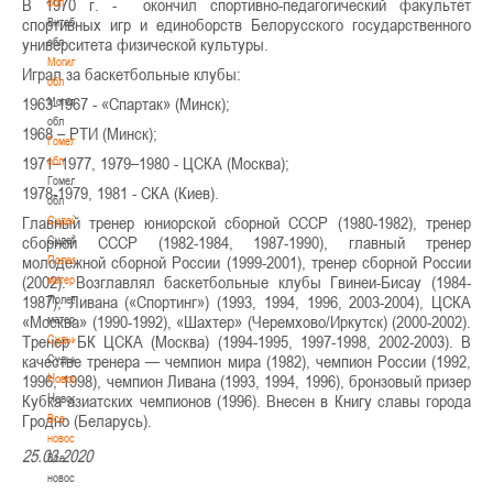
В 1970 г. - окончил спортивно-педагогический факультет
обл
спортивных игр и единоборств Белорусского государственного
Витебская
университета физической культуры.
обл
Могилевская
Играл за баскетбольные клубы:
обл
1963-1967 - «Спартак» (Минск);
Могилевская
обл
1968 – РТИ (Минск);
Гомельская
1971–1977, 1979–1980 - ЦСКА (Москва);
обл
Гомельская
1978-1979, 1981 - СКА (Киев).
обл
Главный тренер юниорской сборной СССР (1980-1982), тренер
Судейство
сборной СССР (1982-1984, 1987-1990), главный тренер
Судейство
молодежной сборной России (1999-2001), тренер сборной России
Полезные
(2002). Возглавлял баскетбольные клубы Гвинеи-Бисау (1984-
материалы
1987), Ливана («Спортинг») (1993, 1994, 1996, 2003-2004), ЦСКА
Полезные
«Москва» (1990-1992), «Шахтер» (Черемхово/Иркутск) (2000-2002).
материалы
Тренер БК ЦСКА (Москва) (1994-1995, 1997-1998, 2002-2003). В
Судьи
качестве тренера — чемпион мира (1982), чемпион России (1992,
Судьи
Новости
1996, 1998), чемпион Ливана (1993, 1994, 1996), бронзовый призер
Новости
Кубка азиатских чемпионов (1996). Внесен в Книгу славы города
Гродно (Беларусь).
Все
новости
25.03.2020
Все
новости