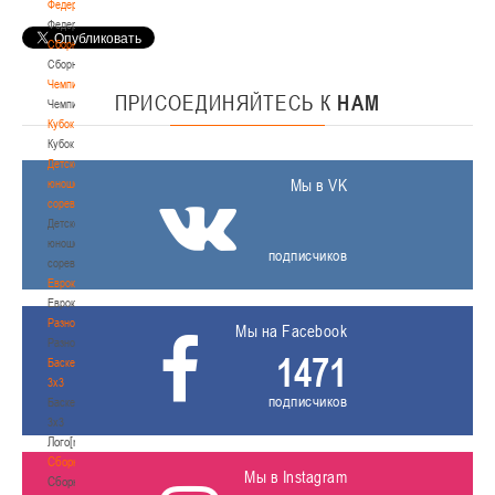
Федерация
Федерация
Сборные
Сборные
Чемпионат
ПРИСОЕДИНЯЙТЕСЬ
К
НАМ
Чемпионат
Кубок
Кубок
Детско-
Мы в VK
юношеские
соревнования
Детско-
юношеские
подписчиков
соревнования
Еврокубки
Еврокубки
Разное
Мы на Facebook
Разное
1471
Баскетбол
3х3
подписчиков
Баскетбол
3х3
Лого[modid=121]
Сборные
Мы в Instagram
Сборные