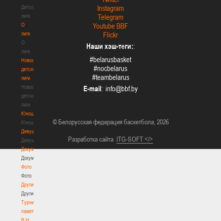
Детская
Instagram
лига
Telegram
О
Youtube BBF
лиге
Flickr
О
Наши хэш-теги:
:
лиге
#belarusbasket
Новости
#nocbelarus
детской
#teambelarus
лиги
Новости
E-mail
:
детской
лиги
Юноши
© Белорусская федерация баскетбола, 2026
Юноши
Девушки
Разработка сайта
ITG-SOFT </>
Девушки
Документы
Документы
Фото
Фото
Другие
Другие
Турнир
памяти
В.Н.