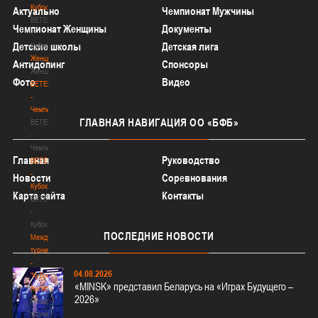
Кубок
Актуально
Чемпионат Мужчины
BETERA
Чемпионат Женщины
Документы
-
Детские школы
Детская лига
Кубок
Женщины
Антидопинг
Спонсоры
Женщины
Фото
Видео
BETERA
-
Чемпионат
ГЛАВНАЯ
НАВИГАЦИЯ ОО «БФБ»
BETERA
-
Чемпионат
Главная
Руководство
BETERA
-
Новости
Соревнования
Кубок
Карта сайта
Контакты
BETERA
-
Кубок
ПОСЛЕДНИЕ
НОВОСТИ
Международный
турнир
-
04.08.2026
"Кубок
«MINSK» представил Беларусь на «Играх Будущего –
Халипского"
2026»
Международный
турнир