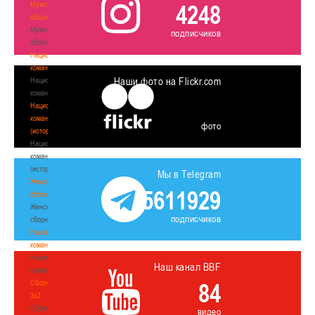
Мужские
4248
сборные
Мужские
подписчиков
сборные
Национальная
команда
Наши фото на Flickr.com
Национальная
команда
Национальная
команда
фото
(история)
Национальная
команда
(история)
Мы в Telegram
Женские
5611929
сборные
Женские
подписчиков
сборные
Национальная
команда
Национальная
Наш канал BBF
команда
Сборные
84
3х3
Сборные
видео