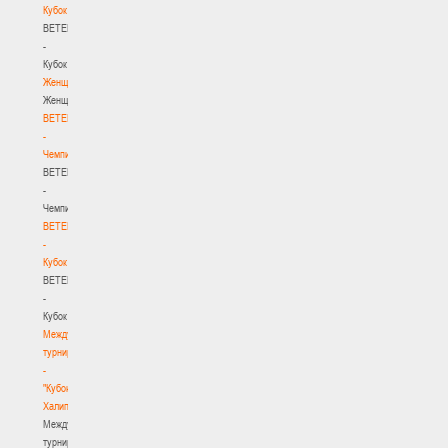
Кубок
BETERA
-
Кубок
Женщины
Женщины
BETERA
-
Чемпионат
BETERA
-
Чемпионат
BETERA
-
Кубок
BETERA
-
Кубок
Международный
турнир
-
"Кубок
Халипского"
Международный
турнир