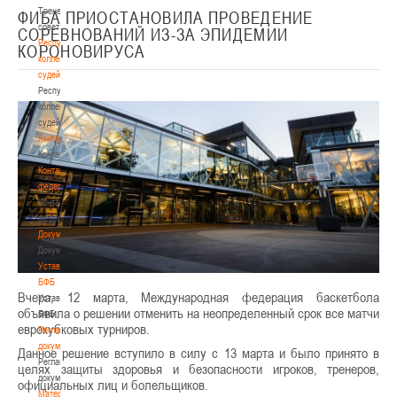
Тренерский
ФИБА ПРИОСТАНОВИЛА ПРОВЕДЕНИЕ
совет
СОРЕВНОВАНИЙ ИЗ-ЗА ЭПИДЕМИИ
Республиканская
КОРОНОВИРУСА
коллегия
судей
Республиканская
коллегия
судей
Контакты
Контакты
Контакты
федерации
Контакты
федерации
Документы
Документы
Устав
БФБ
Вчера, 12 марта, Международная федерация баскетбола
Устав
объявила о решении отменить на неопределенный срок все матчи
БФБ
еврокубковых турниров.
Регламентирующие
документы
Данное решение вступило в силу с 13 марта и было принято в
Регламентирующие
целях защиты здоровья и безопасности игроков, тренеров,
документы
официальных лиц и болельщиков.
Материалы