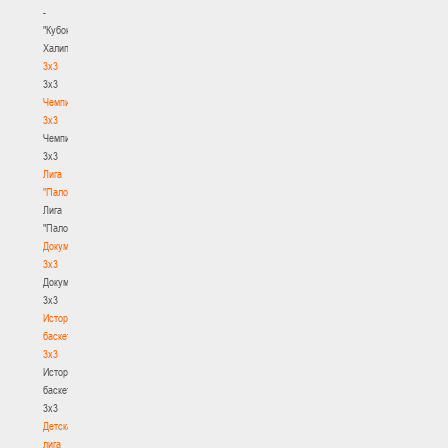
-
"Кубок
Халипского"
3x3
3x3
Чемпионат
3х3
Чемпионат
3х3
Лига
"Палова"
Лига
"Палова"
Документы
3х3
Документы
3х3
История
баскетбола
3х3
История
баскетбола
3х3
Детская
лига