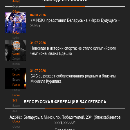
Федерация
Федерация
Сборные
04.08.2026
Сборные
«MINSK» представил Беларусь на «Играх Будущего –
Чемпионат
2026»
Чемпионат
Кубок
Кубок
31.07.2026
Детско-
Навсегда в истории спорта: не стало олимпийского
юношеские
чемпиона Ивана Едешко
соревнования
Детско-
юношеские
соревнования
31.07.2026
Еврокубки
БФБ выражает соболезнования родным и близким
Еврокубки
Михаила Курилика
Разное
Разное
Баскетбол
3х3
БЕЛОРУССКАЯ
ФЕДЕРАЦИЯ БАСКЕТБОЛА
Баскетбол
3х3
Лого[modid=121]
Адрес
: Беларусь, г. Минск, пр. Победителей, 23/1 (блок кабинетов
Сборные
322), 220004
Сборные