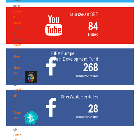
волонтером
Спонсоры
Наш канал BBF
и
84
партнеры
Спонсоры
видео
и
партнеры
Школы
Школы
FIBA Europe
Минск
Youth Development Fund
Минск
268
Минская
обл
подписчиков
Минская
обл
Брестская
обл
#HerWorldHerRules
Брестская
28
обл
Гродненская
подписчиков
обл
Гродненская
обл
Витебская