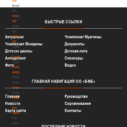
обл
Витебская
обл
Могилевская
обл
БЫСТРЫЕ
ССЫЛКИ
Могилевская
обл
Актуально
Чемпионат Мужчины
Гомельская
обл
Чемпионат Женщины
Документы
Гомельская
Детские школы
Детская лига
обл
Судейство
Антидопинг
Спонсоры
Судейство
Фото
Видео
Полезные
материалы
Полезные
ГЛАВНАЯ
НАВИГАЦИЯ ОО «БФБ»
материалы
Судьи
Судьи
Главная
Руководство
Новости
Новости
Новости
Соревнования
Все
Карта сайта
Контакты
новости
Все
новости
ПОСЛЕДНИЕ
НОВОСТИ