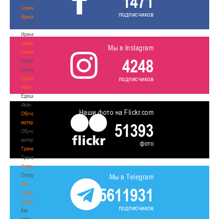
1471
Сумникова
подписчиков
Ирина
Сумникова
Ирина
Швайбович
Мы в Instagram
Елена
4248
Швайбович
Елена
подписчиков
Едешко
Иван
Едешко
Иван
Наши фото на Flickr.com
Обучающие
материалы
51393
Обучающие
материалы
фото
Тренерам
Тренерам
Сотрудничество
Сотрудничество
Мы в Telegram
Как
5611931
стать
волонтером
подписчиков
Как
стать