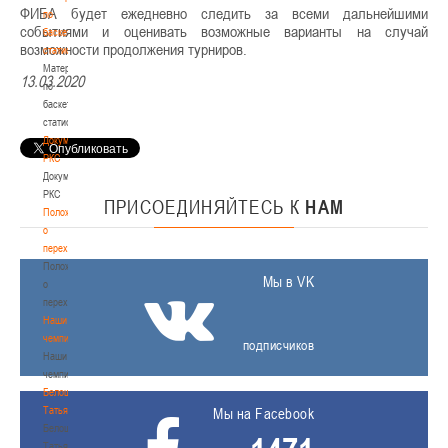
ФИБА будет ежедневно следить за всеми дальнейшими
по
событиями и оценивать возможные варианты на случай
баскетбольной
возможности продолжения турниров.
статистике
Материалы
13.03.2020
по
баскетбольной
статистике
Документы
РКС
Документы
РКС
ПРИСОЕДИНЯЙТЕСЬ
К
НАМ
Положение
о
переходах
Положение
Мы в VK
о
переходах
Наши
чемпионы
подписчиков
Наши
чемпионы
Белошапко
Татьяна
Мы на Facebook
Белошапко
Татьяна