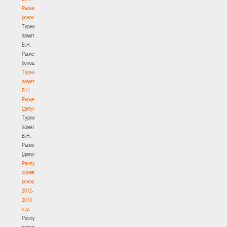
Рыженкова
(юноши)
Турнир
памяти
В.Н.
Рыженкова
(юноши)
Турнир
памяти
В.Н.
Рыженкова
(девушки)
Турнир
памяти
В.Н.
Рыженкова
(девушки)
Республиканские
соревнования
(юноши)
2012-
2013
гг.р.
Республиканские
соревнования