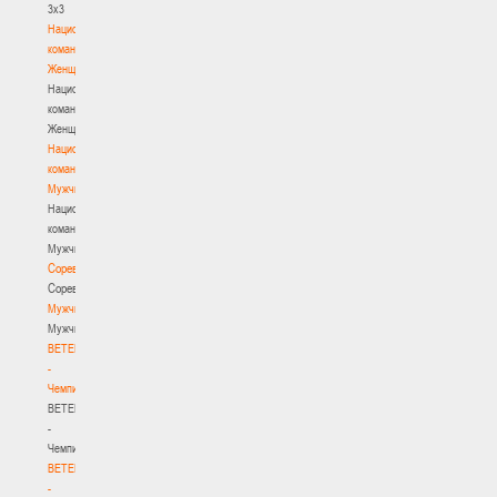
3х3
Национальная
команда.
Женщины
Национальная
команда.
Женщины
Национальная
команда.
Мужчины
Национальная
команда.
Мужчины
Соревнования
Соревнования
Мужчины
Мужчины
BETERA
-
Чемпионат
BETERA
-
Чемпионат
BETERA
-