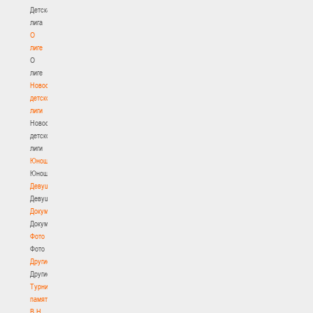
Детская
лига
О
лиге
О
лиге
Новости
детской
лиги
Новости
детской
лиги
Юноши
Юноши
Девушки
Девушки
Документы
Документы
Фото
Фото
Другие
Другие
Турнир
памяти
В.Н.