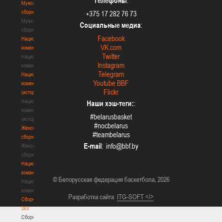
Телефоны
:
Мужские
сборные
+375 17 282 76 73
Мужские
Социальные медиа
:
сборные
Facebook
Национальная
VK.com
команда
Twitter
Национальная
Instagram
команда
Telegram
Национальная
Youtube BBF
команда
Flickr
(история)
Национальная
Наши хэш-теги:
:
команда
#belarusbasket
(история)
#nocbelarus
Женские
#teambelarus
сборные
E-mail
:
Женские
сборные
Национальная
команда
© Белорусская федерация баскетбола, 2026
Национальная
команда
Разработка сайта
ITG-SOFT </>
Сборные
3х3
Сборные