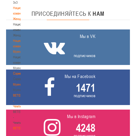
3х3
Национальная
ПРИСОЕДИНЯЙТЕСЬ
К
НАМ
команда.
Женщины
Национальная
команда.
Женщины
Мы в VK
Национальная
команда.
Мужчины
подписчиков
Национальная
команда.
Мужчины
Соревнования
Мы на Facebook
Соревнования
1471
Мужчины
Мужчины
подписчиков
BETERA
-
Чемпионат
BETERA
Мы в Instagram
-
Чемпионат
4248
BETERA
-
подписчиков