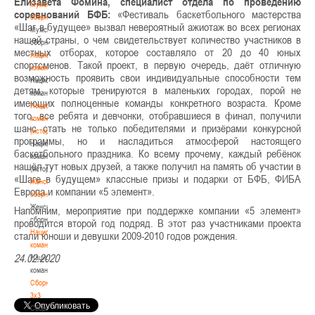
Елизавета Фомина, специалист отдела по проведению
Мужские
соревнований БФБ:
«Фестиваль баскетбольного мастерства
сборные
«Шаг в будущее» вызвал невероятный ажиотаж во всех регионах
Мужские
нашей страны, о чем свидетельствует количество участников в
сборные
местных отборах, которое составляло от 20 до 40 юных
Национальная
спортсменов. Такой проект, в первую очередь, даёт отличную
команда
возможность проявить свои индивидуальные способности тем
Национальная
детям, которые тренируются в маленьких городах, порой не
команда
имеющих полноценные команды конкретного возраста. Кроме
Национальная
того, все ребята и девчонки, отобравшиеся в финал, получили
команда
шанс стать не только победителями и призёрами конкурсной
(история)
программы, но и насладиться атмосферой настоящего
Национальная
баскетбольного праздника. Ко всему прочему, каждый ребёнок
команда
нашёл тут новых друзей, а также получил на память об участии в
(история)
«Шаге в будущем» классные призы и подарки от БФБ, ФИБА
Женские
Европа и компании «5 элемент».
сборные
Женские
Напомним, мероприятие при поддержке компании «5 элемент»
сборные
проводится второй год подряд. В этот раз участниками проекта
Национальная
стали юноши и девушки 2009-2010 годов рождения.
команда
24.02.2020
Национальная
команда
Сборные
3х3
Сборные