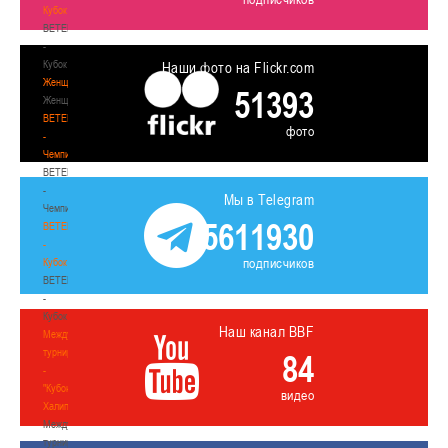
Кубок
BETERA
-
Кубок
Наши фото на Flickr.com
Женщины
51393
Женщины
BETERA
фото
-
Чемпионат
BETERA
-
Мы в Telegram
Чемпионат
5611930
BETERA
-
подписчиков
Кубок
BETERA
-
Кубок
Наш канал BBF
Международный
турнир
84
-
"Кубок
видео
Халипского"
Международный
турнир