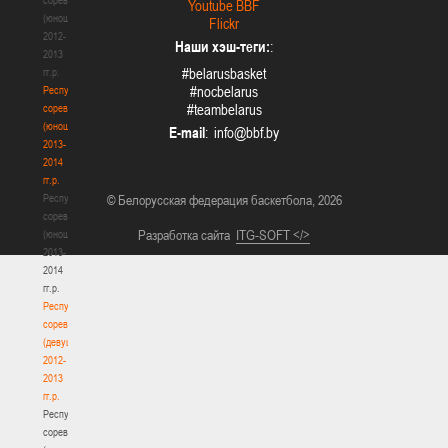
Youtube BBF
(юноши)
Flickr
2012-
Наши хэш-теги:
:
2013
#belarusbasket
гг.р.
#nocbelarus
Республиканские
#teambelarus
соревнования
(юноши)
E-mail
:
2013-
2014
гг.р.
Республиканские
© Белорусская федерация баскетбола, 2026
соревнования
Разработка сайта
ITG-SOFT </>
(юноши)
2013-
2014
гг.р.
Республиканские
соревнования
(девушки)
2012-
2013
гг.р.
Республиканские
соревнования