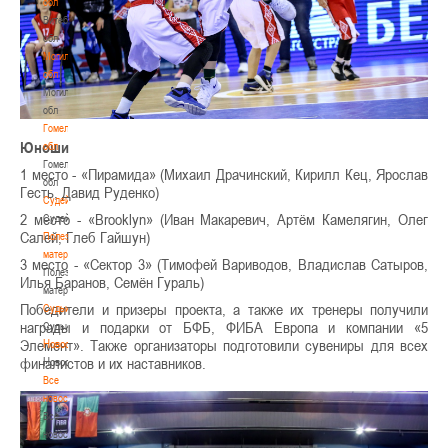
обл
Витебская
обл
Могилевская
обл
Могилевская
обл
Гомельская
Юноши
обл
Гомельская
1 место - «Пирамида» (Михаил Драчинский, Кирилл Кец, Ярослав
обл
Гесть, Давид Руденко)
Судейство
2 место - «Brooklyn» (Иван Макаревич, Артём Камелягин, Олег
Судейство
Салей, Глеб Гайшун)
Полезные
материалы
3 место - «Сектор 3» (Тимофей Вариводов, Владислав Сатыров,
Полезные
Илья Баранов, Семён Гураль)
материалы
Победители и призеры проекта, а также их тренеры получили
Судьи
награды и подарки от БФБ, ФИБА Европа и компании «5
Судьи
Элемент». Также организаторы подготовили сувениры для всех
Новости
финалистов и их наставников.
Новости
Все
новости
Все
новости