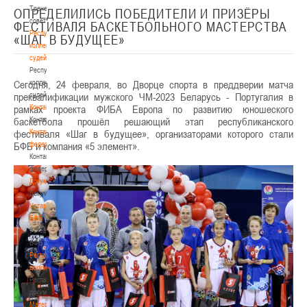
Тренерский
ОПРЕДЕЛИЛИСЬ ПОБЕДИТЕЛИ И ПРИЗЁРЫ
совет
ФЕСТИВАЛЯ БАСКЕТБОЛЬНОГО МАСТЕРСТВА
Республиканская
«ШАГ В БУДУЩЕЕ»
коллегия
судей
Республиканская
Сегодня, 24 февраля, во Дворце спорта в преддверии матча
коллегия
преквалификации мужского ЧМ-2023 Беларусь - Португалия в
судей
рамках проекта ФИБА Европа по развитию юношеского
Контакты
баскетбола прошёл решающий этап республиканского
Контакты
фестиваля «Шаг в будущее», организаторами которого стали
Контакты
БФБ и компания «5 элемент».
федерации
Контакты
федерации
Документы
Документы
Устав
БФБ
Устав
БФБ
Регламентирующие
документы
Регламентирующие
документы
Материалы