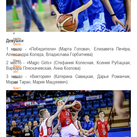
волонтером
Спонсоры
и
партнеры
Спонсоры
и
партнеры
Девушки
Школы
1 место - «Победители» (Марта Головач, Елизавета Печёра,
Школы
Александра Коляда, Владислава Горбатнева)
Минск
Минск
2 место - «Magic Girls» (Стефания Колесная, Ксения Рубацкая,
Минская
Варвара Плескачевская, Анна Козлова)
обл
3 место - «Виктория» (Катерина Савицкая, Дарья Романчик,
Минская
Мария Таран, Мария Мацукевич)
обл
Брестская
обл
Брестская
обл
Гродненская
обл
Гродненская
обл
Витебская