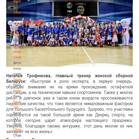
Федерация
Федерация
Сборные
Сборные
Чемпионат
Чемпионат
Кубок
Кубок
Детско-
юношеские
соревнования
Детско-
юношеские
соревнования
Наталья Трофимова, главный тренер женской сборной
Еврокубки
Беларуси:
«Выступая в роли эксперта, в первую очередь,
Еврокубки
обращаю внимание не на время прохождение эстафетной
Разное
дистанции, а на технические навыки спортсменов. Также у многих
Разное
ребят и девчонок уже в таком юном возрасте прослеживаются
Баскетбол
лидерские качества, что тоже является немаловажным фактором
3х3
для большого баскетбольного будущего. Здорово, что участники
Баскетбол
соревнуются на такой большой арене как Дворец спорта, на
3х3
которой сегодня царит атмосфера настоящего праздника.
Лого[modid=121]
Уверена, благодаря такому антуражу, этот день многие из них
Сборные
запомнят на всю жизнь».
Сборные