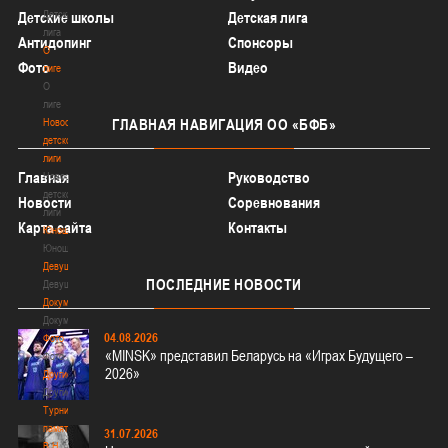
Детская
Детские школы
Детская лига
лига
Антидопинг
Спонсоры
О
Фото
Видео
лиге
О
лиге
Новости
ГЛАВНАЯ
НАВИГАЦИЯ ОО «БФБ»
детской
лиги
Главная
Руководство
Новости
детской
Новости
Соревнования
лиги
Карта сайта
Контакты
Юноши
Юноши
Девушки
ПОСЛЕДНИЕ
НОВОСТИ
Девушки
Документы
Документы
04.08.2026
Фото
«MINSK» представил Беларусь на «Играх Будущего –
Фото
2026»
Другие
Другие
Турнир
памяти
31.07.2026
В.Н.