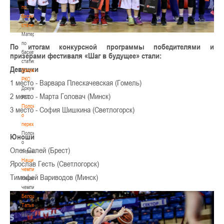
по
баскетбольной
статистике
Материалы
по
По итогам конкурсной программы победителями и
баскетбольной
призерами фестиваля «Шаг в будущее» стали:
статистике
Девушки
Документы
РКС
1 место - Варвара Плескачевская (Гомель)
Документы
2 место - Марта Головач (Минск)
РКС
Положение
3 место - София Шишкина (Светлогорск)
о
переходах
Положение
Юноши
о
Олег Салей (Брест)
переходах
Наши
Ярослав Гесть (Светлогорск)
чемпионы
Тимофей Вариводов (Минск)
Наши
чемпионы
Белошапко
Татьяна
Белошапко
Татьяна