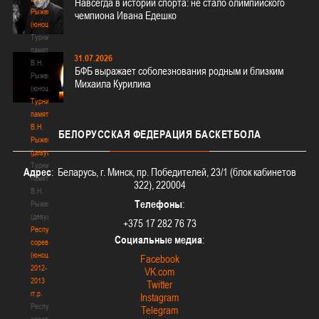
Навсегда в истории спорта: не стало олимпийского
Рыженкова
чемпиона Ивана Едешко
(юноши)
Турнир
памяти
31.07.2026
В.Н.
БФБ выражает соболезнования родным и близким
Рыженкова
Михаила Курилика
(юноши)
Турнир
памяти
В.Н.
БЕЛОРУССКАЯ
ФЕДЕРАЦИЯ БАСКЕТБОЛА
Рыженкова
(девушки)
Турнир
Адрес
: Беларусь, г. Минск, пр. Победителей, 23/1 (блок кабинетов
памяти
322), 220004
В.Н.
Телефоны
:
Рыженкова
(девушки)
+375 17 282 76 73
Республиканские
Социальные медиа
:
соревнования
(юноши)
Facebook
2012-
VK.com
2013
Twitter
гг.р.
Instagram
Республиканские
Telegram
соревнования