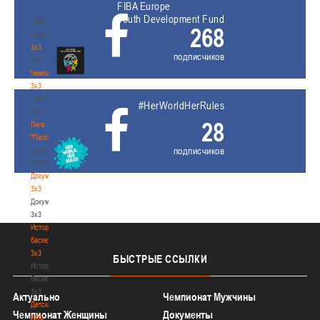
FIBA Europe
-
Youth Development Fund
"Кубок
268
Халипского"
3x3
подписчиков
3x3
Чемпионат
3х3
Чемпионат
#HerWorldHerRules
3х3
28
Лига
"Палова"
подписчиков
Лига
"Палова"
Документы
3х3
Документы
3х3
История
баскетбола
3х3
БЫСТРЫЕ
ССЫЛКИ
История
баскетбола
3х3
Актуально
Чемпионат Мужчины
Детская
Чемпионат Женщины
Документы
лига