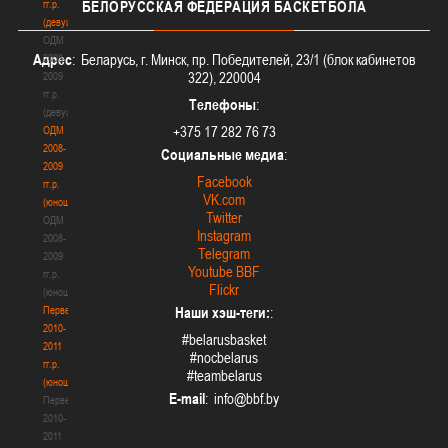
гг.р.
БЕЛОРУССКАЯ
ФЕДЕРАЦИЯ БАСКЕТБОЛА
(девушки)
ОДМ
Адрес
: Беларусь, г. Минск, пр. Победителей, 23/1 (блок кабинетов
2008-
322), 220004
2009
гг.р.
Телефоны
:
(девушки)
+375 17 282 76 73
ОДМ
2008-
Социальные медиа
:
2009
Facebook
гг.р.
VK.com
(юноши)
Twitter
ОДМ
Instagram
2008-
Telegram
2009
Youtube BBF
гг.р.
Flickr
(юноши)
Первенство
Наши хэш-теги:
:
2010-
#belarusbasket
2011
#nocbelarus
гг.р.
#teambelarus
(юноши)
E-mail
:
Первенство
2010-
2011