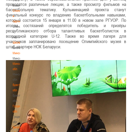
проводятся различные лекции, а также просмотр фильмов на
волонтером
баскетбольную тематику. Кульминацией проекта станут
Спонсоры
финальный конкурс по владению баскетбольными навыками,
и
который состоится 15 января в 11.00 в новом зале РГУОР. По
партнеры
итогам состязаний определятся победитель и призёры
Спонсоры
республиканского отбора талантливых баскетболисток в
и
возрастной категории U-12. Также во время лагеря для
партнеры
участников запланировано посещение Олимпийского музея в
Школы
штаб-квартире НОК Беларуси.
Школы
Минск
Минск
Минская
обл
Минская
обл
Брестская
обл
Брестская
обл
Гродненская
обл
Гродненская
обл
Витебская