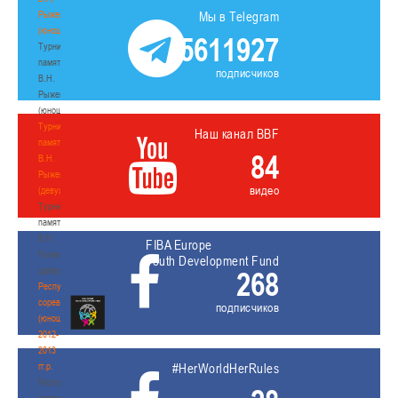
Рыженкова
Мы в Telegram
(юноши)
5611927
Турнир
памяти
подписчиков
В.Н.
Рыженкова
(юноши)
Турнир
Наш канал BBF
памяти
84
В.Н.
Рыженкова
видео
(девушки)
Турнир
памяти
В.Н.
FIBA Europe
Рыженкова
Youth Development Fund
(девушки)
268
Республиканские
соревнования
подписчиков
(юноши)
2012-
2013
гг.р.
#HerWorldHerRules
Республиканские
соревнования