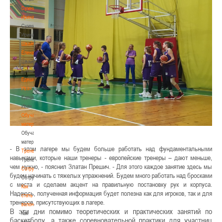
Сумникова
Ирина
Сумникова
Ирина
Швайбович
Елена
Швайбович
Елена
Едешко
Иван
Едешко
Иван
Обучающие
материалы
Обучающие
материалы
- В этом лагере мы будем больше работать над фундаментальными
Тренерам
навыками, которые наши тренеры - европейские тренеры – дают меньше,
Тренерам
чем нужно, - пояснил Златан Прешич. - Для этого каждое занятие здесь мы
Сотрудничество
будем начинать с тяжелых упражнений. Будем много работать над бросками
Сотрудничество
с места и сделаем акцент на правильную постановку рук и корпуса.
Как
Надеюсь, полученная информация будет полезна как для игроков, так и для
стать
тренеров, присутствующих в лагере.
волонтером
В эти дни помимо теоретических и практических занятий по
Как
баскетболу, а также соревновательной практики для участниц
стать