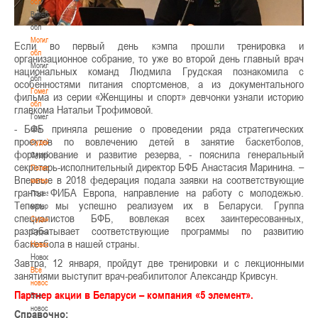
обл
Витебская
обл
Могилевская
Если во первый день кэмпа прошли тренировка и
обл
организационное собрание, то уже во второй день главный врач
Могилевская
национальных команд Людмила Грудская познакомила с
обл
особенностями питания спортсменов, а из документального
Гомельская
фильма из серии «Женщины и спорт» девчонки узнали историю
обл
главкома Натальи Трофимовой.
Гомельская
- БФБ приняла решение о проведении ряда стратегических
обл
проектов по вовлечению детей в занятие баскетболов,
Судейство
формирование и развитие резерва, - пояснила генеральный
Судейство
секретарь-исполнительный директор БФБ Анастасия Маринина. –
Полезные
Впервые в 2018 федерация подала заявки на соответствующие
материалы
гранты ФИБА Европа, направление на работу с молодежью.
Полезные
Теперь мы успешно реализуем их в Беларуси. Группа
материалы
специалистов БФБ, вовлекая всех заинтересованных,
Судьи
разрабатывает соответствующие программы по развитию
Судьи
баскетбола в нашей страны.
Новости
Новости
Завтра, 12 января, пройдут две тренировки и с лекционными
Все
занятиями выступит врач-реабилитолог Александр Кривсун.
новости
Партнер акции в Беларуси – компания «5 элемент».
Все
новости
Справочно: