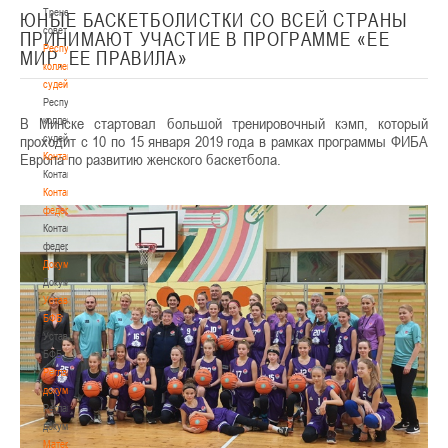
Тренерский
ЮНЫЕ БАСКЕТБОЛИСТКИ СО ВСЕЙ СТРАНЫ
совет
ПРИНИМАЮТ УЧАСТИЕ В ПРОГРАММЕ «ЕЕ
Республиканская
МИР, ЕЕ ПРАВИЛА»
коллегия
судей
Республиканская
В Минске стартовал большой тренировочный кэмп, который
коллегия
проходит с 10 по 15 января 2019 года в рамках программы ФИБА
судей
Европа по развитию женского баскетбола.
Контакты
Контакты
Контакты
федерации
Контакты
федерации
Документы
Документы
Устав
БФБ
Устав
БФБ
Регламентирующие
документы
Регламентирующие
документы
Материалы