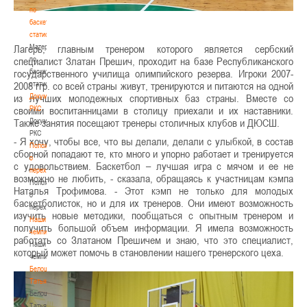
по
баскетбольной
статистике
Материалы
Лагерь, главным тренером которого является сербский
по
специалист Златан Прешич, проходит на базе Республиканского
баскетбольной
государственного училища олимпийского резерва. Игроки 2007-
статистике
2008 ггр. со всей страны живут, тренируются и питаются на одной
Документы
из лучших молодежных спортивных баз страны. Вместе со
РКС
своими воспитанницами в столицу приехали и их наставники.
Документы
Также занятия посещают тренеры столичных клубов и ДЮСШ.
РКС
- Я хочу, чтобы все, что вы делали, делали с улыбкой, в состав
Положение
сборной попадают те, кто много и упорно работает и тренируется
о
с удовольствием. Баскетбол – лучшая игра с мячом и ее не
переходах
возможно не любить, - сказала, обращаясь к участницам кэмпа
Положение
Наталья Трофимова. - Этот кэмп не только для молодых
о
баскетболисток, но и для их тренеров. Они имеют возможность
переходах
изучить новые методики, пообщаться с опытным тренером и
Наши
получить большой объем информации. Я имела возможность
чемпионы
работать со Златаном Прешичем и знаю, что это специалист,
Наши
который может помочь в становлении нашего тренерского цеха.
чемпионы
Белошапко
Татьяна
Белошапко
Татьяна