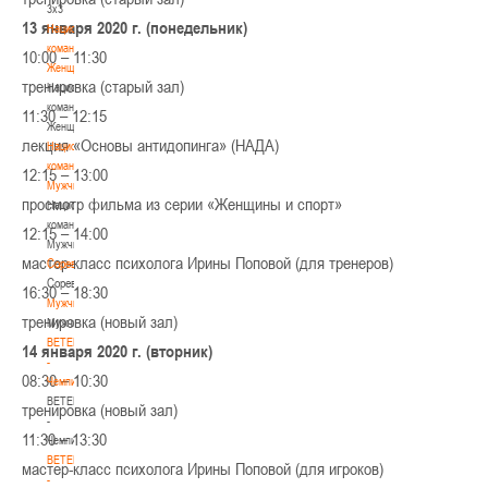
3х3
13 января 2020 г. (понедельник)
Национальная
команда.
10:00 – 11:30
Женщины
тренировка (старый зал)
Национальная
команда.
11:30 – 12:15
Женщины
лекция «Основы антидопинга» (НАДА)
Национальная
команда.
12:15 – 13:00
Мужчины
просмотр фильма из серии «Женщины и спорт»
Национальная
команда.
12:15 – 14:00
Мужчины
мастер-класс психолога Ирины Поповой (для тренеров)
Соревнования
Соревнования
16:30 – 18:30
Мужчины
тренировка (новый зал)
Мужчины
BETERA
14 января 2020 г. (вторник)
-
08:30 – 10:30
Чемпионат
BETERA
тренировка (новый зал)
-
11:30 – 13:30
Чемпионат
BETERA
мастер-класс психолога Ирины Поповой (для игроков)
-