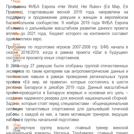
Федерация
Программа ФИБА Европа «Her World, Her Rules» (Её Мир, Её
Федерация
Правила), стартовавшая весной 2019 года, направлена на
Сборные
поддержку и продвижение девушек и женщин в европейском
Сборные
баскетбольном сообществе. 9 ноября 2019 года ФИБА Европа
Чемпионат
объявила о дальнейшем масштабном развитии данного проекта
Чемпионат
вплоть до 2021 года, бюджет которого на континенте составит
Кубок
один миллион евро.
Кубок
Детско-
Программу по подготовке игроков 2007-2008 ггр. БФБ начала в
юношеские
сезоне 2018/2019, когда в рамках проекта «Шаг в будущее»
соревнования
состоялся просмотр юных спортсменов.
Детско-
В 2019 году 27 девушек были отобраны группой отечественных
юношеские
экспертов по таким критериям как антропометрические данные и
соревнования
технические навыки в рамках проведения региональных туров
Еврокубки
проекта «Её мир, её правила», которые состоялись в шести
Еврокубки
регионах Беларуси в декабре 2019 года. Данный масштабный
Разное
проект проводится в Беларуси впервые и основная его цель –
Разное
создание надежного резерва для женской национальной сборной.
Баскетбол
Задачи, которые стоят перед специалистами - общенациональная
3х3
селекция талантливых спортсменок для дальнейшей точечной
Баскетбол
работы с каждой из них, а также мотивация тренеров, ведущих
3х3
наборы в группы начальной подготовки.
Лого[modid=121]
Сборные
В экспертную группу вошли: главный тренер женской
Сборные
национальной команды Наталья Трофимова, главный тренер