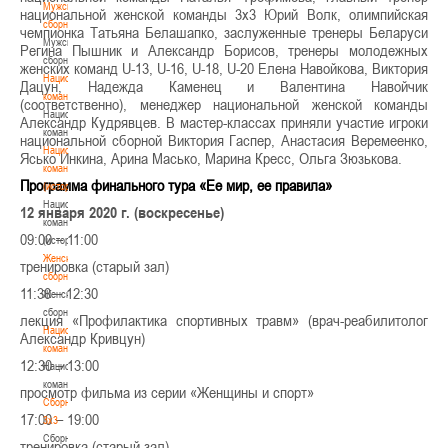
Мужские
национальной женской команды 3х3 Юрий Волк, олимпийская
сборные
чемпионка Татьяна Белашапко, заслуженные тренеры Беларуси
Мужские
Регина Пышник и Александр Борисов, тренеры молодежных
сборные
женских команд U-13, U-16, U-18, U-20 Елена Навойкова, Виктория
Национальная
Дацун, Надежда Каменец и Валентина Навойчик
команда
(соответственно), менеджер национальной женской команды
Национальная
Александр Кудрявцев. В мастер-классах приняли участие игроки
команда
национальной сборной Виктория Гаспер, Анастасия Веремеенко,
Национальная
Ясько Инкина, Арина Масько, Марина Кресс, Ольга Зюзькова.
команда
Программа финального тура «Ее мир, ее правила»
(история)
Национальная
12 января 2020 г. (воскресенье)
команда
09:00 – 11:00
(история)
Женские
тренировка (старый зал)
сборные
11:30 – 12:30
Женские
сборные
лекция «Профилактика спортивных травм» (врач-реабилитолог
Национальная
Александр Кривцун)
команда
12:30 – 13:00
Национальная
команда
просмотр фильма из серии «Женщины и спорт»
Сборные
17:00 – 19:00
3х3
Сборные
тренировка (старый зал)