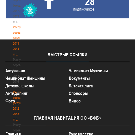
28
(юноши)
подписчиков
2012-
2013
гг.р.
Республиканские
соревнования
(юноши)
2013-
2014
БЫСТРЫЕ
ССЫЛКИ
гг.р.
Республиканские
соревнования
Актуально
Чемпионат Мужчины
(юноши)
2013-
Чемпионат Женщины
Документы
2014
Детские школы
Детская лига
гг.р.
Республиканские
Антидопинг
Спонсоры
соревнования
Фото
Видео
(девушки)
2012-
2013
ГЛАВНАЯ
НАВИГАЦИЯ ОО «БФБ»
гг.р.
Республиканские
соревнования
Главная
Руководство