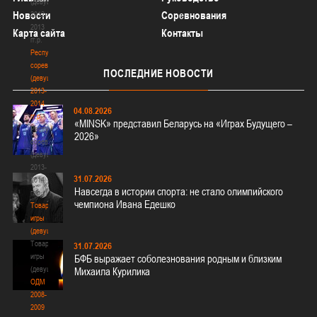
(девушки)
Новости
Соревнования
2012-
2013
Карта сайта
Контакты
гг.р.
Республиканские
соревнования
ПОСЛЕДНИЕ
НОВОСТИ
(девушки)
2013-
2014
04.08.2026
гг.р.
«MINSK» представил Беларусь на «Играх Будущего –
Республиканские
2026»
соревнования
(девушки)
2013-
31.07.2026
2014
Навсегда в истории спорта: не стало олимпийского
гг.р.
чемпиона Ивана Едешко
Товарищеские
игры
(девушки)
Товарищеские
31.07.2026
игры
БФБ выражает соболезнования родным и близким
(девушки)
Михаила Курилика
ОДМ
2008-
2009