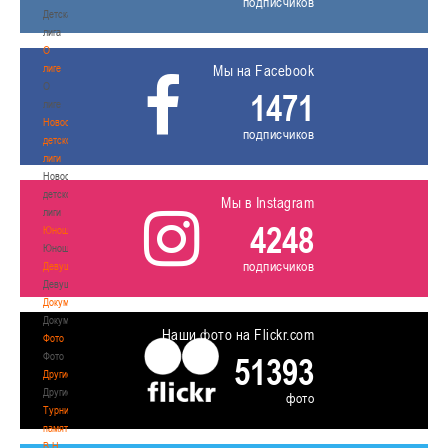
подписчиков
Детская
лига
О
лиге
Мы на Facebook
О
1471
лиге
Новости
подписчиков
детской
лиги
Новости
детской
Мы в Instagram
лиги
4248
Юноши
Юноши
подписчиков
Девушки
Девушки
Документы
Документы
Наши фото на Flickr.com
Фото
Фото
51393
Другие
Другие
фото
Турнир
памяти
В.Н.