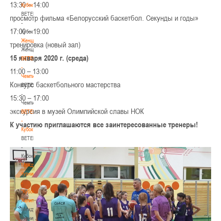
13:30 – 14:00
Кубок
BETERA
просмотр фильма «Белорусский баскетбол. Секунды и годы»
-
17:00 – 19:00
Кубок
Женщины
тренировка (новый зал)
Женщины
15 января 2020 г. (среда)
BETERA
-
11:00 – 13:00
Чемпионат
Конкурс баскетбольного мастерства
BETERA
-
15:30 – 17:00
Чемпионат
экскурсия в музей Олимпийской славы НОК
BETERA
-
К участию приглашаются все заинтересованные тренеры!
Кубок
BETERA
-
Кубок
Международный
турнир
-
"Кубок
Халипского"
Международный
турнир