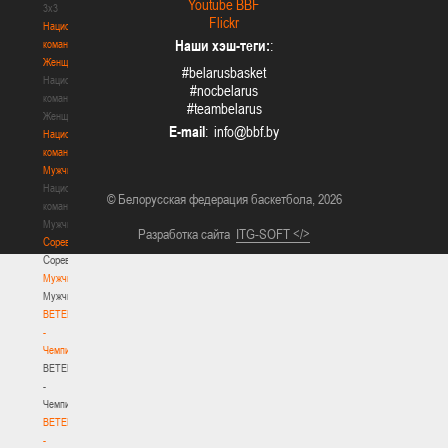
Youtube BBF
3х3
Flickr
Национальная
Наши хэш-теги:
:
команда.
Женщины
#belarusbasket
Национальная
#nocbelarus
команда.
#teambelarus
Женщины
E-mail
:
Национальная
команда.
Мужчины
Национальная
© Белорусская федерация баскетбола, 2026
команда.
Мужчины
Разработка сайта
ITG-SOFT </>
Соревнования
Соревнования
Мужчины
Мужчины
BETERA
-
Чемпионат
BETERA
-
Чемпионат
BETERA
-