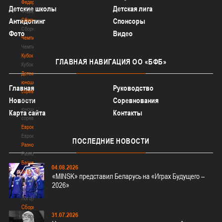
Федерация
Детские школы
Детская лига
Федерация
Сборные
Антидопинг
Спонсоры
Сборные
Фото
Видео
Чемпионат
Чемпионат
Кубок
ГЛАВНАЯ
НАВИГАЦИЯ ОО «БФБ»
Кубок
Детско-
юношеские
Главная
Руководство
соревнования
Новости
Соревнования
Детско-
юношеские
Карта сайта
Контакты
соревнования
Еврокубки
Еврокубки
ПОСЛЕДНИЕ
НОВОСТИ
Разное
Разное
Баскетбол
04.08.2026
3х3
«MINSK» представил Беларусь на «Играх Будущего –
Баскетбол
2026»
3х3
Лого[modid=121]
Сборные
31.07.2026
Сборные