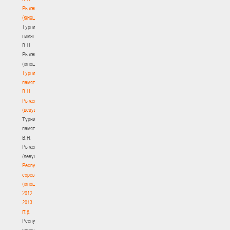
Рыженкова
(юноши)
Турнир
памяти
В.Н.
Рыженкова
(юноши)
Турнир
памяти
В.Н.
Рыженкова
(девушки)
Турнир
памяти
В.Н.
Рыженкова
(девушки)
Республиканские
соревнования
(юноши)
2012-
2013
гг.р.
Республиканские
соревнования