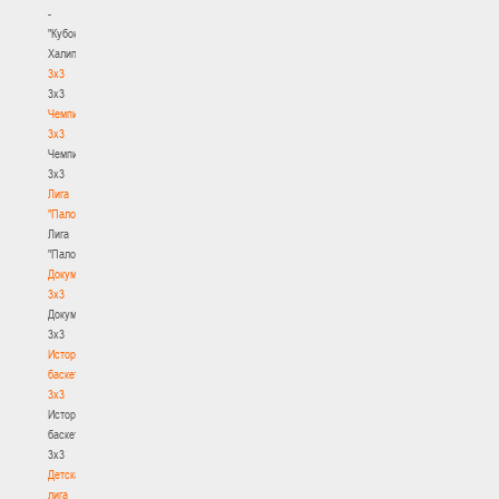
-
"Кубок
Халипского"
3x3
3x3
Чемпионат
3х3
Чемпионат
3х3
Лига
"Палова"
Лига
"Палова"
Документы
3х3
Документы
3х3
История
баскетбола
3х3
История
баскетбола
3х3
Детская
лига