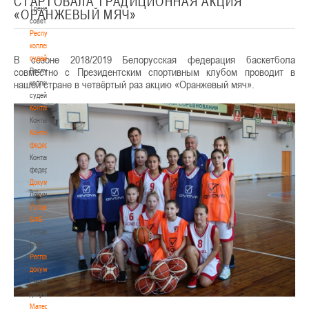
СТАРТОВАЛА ТРАДИЦИОННАЯ АКЦИЯ
Тренерский
«ОРАНЖЕВЫЙ МЯЧ»
совет
Республиканская
коллегия
В сезоне 2018/2019 Белорусская федерация баскетбола
судей
совместно с Президентским спортивным клубом проводит в
Республиканская
нашей стране в четвёртый раз акцию «Оранжевый мяч».
коллегия
судей
Контакты
Контакты
Контакты
федерации
Контакты
федерации
Документы
Документы
Устав
БФБ
Устав
БФБ
Регламентирующие
документы
Регламентирующие
документы
Материалы