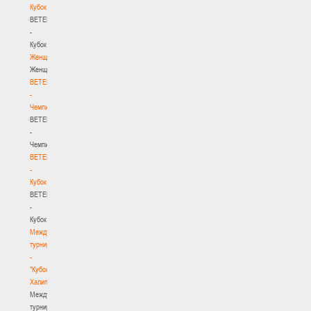
Кубок
BETERA
-
Кубок
Женщины
Женщины
BETERA
-
Чемпионат
BETERA
-
Чемпионат
BETERA
-
Кубок
BETERA
-
Кубок
Международный
турнир
-
"Кубок
Халипского"
Международный
турнир