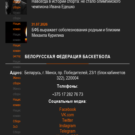
Навсегда в истории спорта: не стало олимпийского
Мужские
чемпиона Ивана Едешко
сборные
Мужские
сборные
Национальная
31.07.2026
команда
БФБ выражает соболезнования родным и близким
Национальная
Михаила Курилика
команда
Национальная
команда
БЕЛОРУССКАЯ
ФЕДЕРАЦИЯ БАСКЕТБОЛА
(история)
Национальная
команда
Адрес
: Беларусь, г. Минск, пр. Победителей, 23/1 (блок кабинетов
(история)
322), 220004
Женские
сборные
Телефоны
:
Женские
+375 17 282 76 73
сборные
Национальная
Социальные медиа
:
команда
Facebook
Национальная
VK.com
команда
Twitter
Сборные
Instagram
3х3
Telegram
Сборные