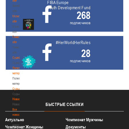
обл
FIBA Europe
Витебская
Youth Development Fund
обл
268
Могилевская
обл
подписчиков
Могилевская
обл
Гомельская
#HerWorldHerRules
обл
Гомельская
28
обл
Судейство
подписчиков
Судейство
Полезные
материалы
Полезные
материалы
Судьи
Судьи
Новости
БЫСТРЫЕ
ССЫЛКИ
Новости
Все
новости
Актуально
Чемпионат Мужчины
Все
новости
Чемпионат Женщины
Документы