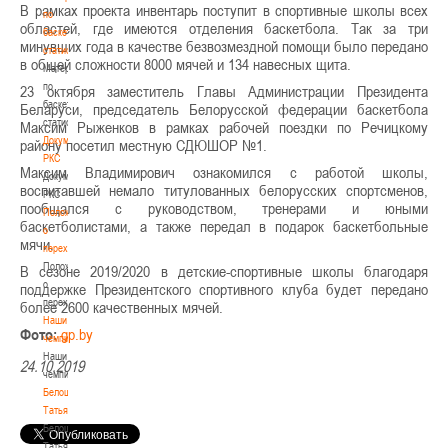
В рамках проекта инвентарь поступит в спортивные школы всех
по
областей, где имеются отделения баскетбола. Так за три
баскетбольной
минувших года в качестве безвозмездной помощи было передано
статистике
в общей сложности 8000 мячей и 134 навесных щита.
Материалы
по
23 октября заместитель Главы Администрации Президента
баскетбольной
Беларуси, председатель Белорусской федерации баскетбола
статистике
Максим Рыженков в рамках рабочей поездки по Речицкому
Документы
району посетил местную СДЮШОР №1.
РКС
Максим Владимирович ознакомился с работой школы,
Документы
воспитавшей немало титулованных белорусских спортсменов,
РКС
пообщался с руководством, тренерами и юными
Положение
баскетболистами, а также передал в подарок баскетбольные
о
мячи.
переходах
Положение
В сезоне 2019/2020 в детские-спортивные школы благодаря
о
поддержке Президентского спортивного клуба будет передано
переходах
более 2600 качественных мячей.
Наши
Фото:
gp.by
чемпионы
Наши
24.10.2019
чемпионы
Белошапко
Татьяна
Белошапко
Татьяна