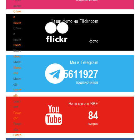
волонтером
Спонсоры
и
Наши фото на Flickr.com
партнеры
Спонсоры
и
партнеры
фото
Школы
Школы
Минск
Мы в Telegram
Минск
Минская
5611927
обл
Минская
подписчиков
обл
Брестская
обл
Брестская
Наш канал BBF
обл
84
Гродненская
обл
видео
Гродненская
обл
Витебская