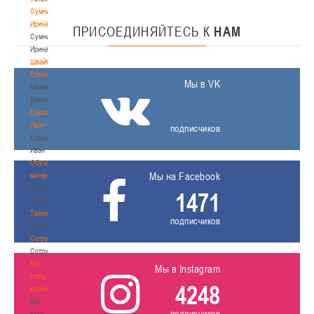
Сумникова
Ирина
ПРИСОЕДИНЯЙТЕСЬ
К
НАМ
Сумникова
Ирина
Швайбович
Елена
Мы в VK
Швайбович
Елена
Едешко
Иван
подписчиков
Едешко
Иван
Обучающие
Мы на Facebook
материалы
Обучающие
1471
материалы
Тренерам
подписчиков
Тренерам
Сотрудничество
Сотрудничество
Как
Мы в Instagram
стать
4248
волонтером
Как
подписчиков
стать