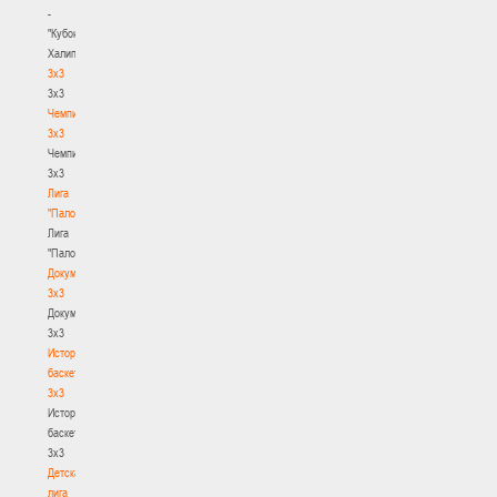
-
"Кубок
Халипского"
3x3
3x3
Чемпионат
3х3
Чемпионат
3х3
Лига
"Палова"
Лига
"Палова"
Документы
3х3
Документы
3х3
История
баскетбола
3х3
История
баскетбола
3х3
Детская
лига