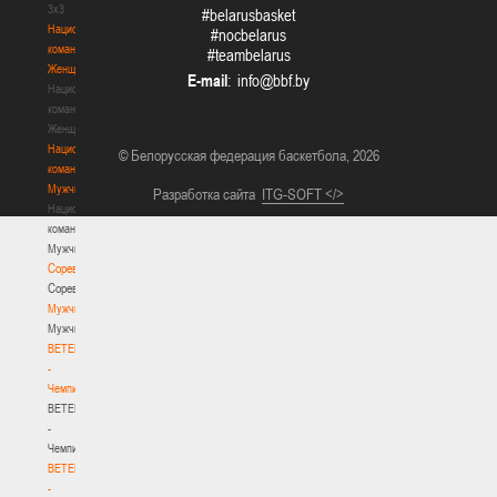
3х3
#belarusbasket
Национальная
#nocbelarus
команда.
#teambelarus
Женщины
E-mail
:
Национальная
команда.
Женщины
Национальная
© Белорусская федерация баскетбола, 2026
команда.
Мужчины
Разработка сайта
ITG-SOFT </>
Национальная
команда.
Мужчины
Соревнования
Соревнования
Мужчины
Мужчины
BETERA
-
Чемпионат
BETERA
-
Чемпионат
BETERA
-