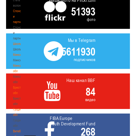
Наши фото на Flickr.com
волонтером
51393
Спонсоры
и
фото
партнеры
Спонсоры
и
партнеры
Мы в Telegram
Школы
5611930
Школы
Минск
подписчиков
Минск
Минская
обл
Минская
Наш канал BBF
обл
84
Брестская
обл
Брестская
видео
обл
Гродненская
обл
FIBA Europe
Гродненская
Youth Development Fund
обл
268
Витебская