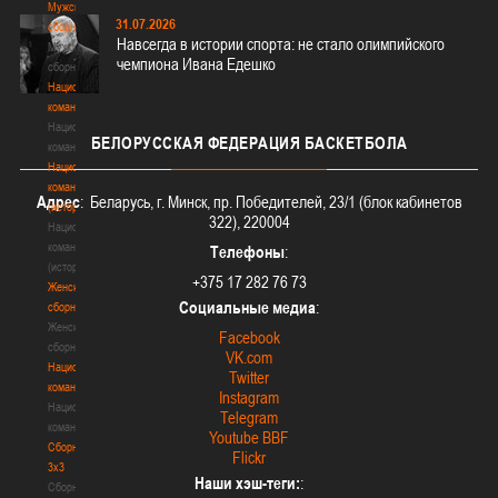
Мужские
31.07.2026
сборные
Навсегда в истории спорта: не стало олимпийского
Мужские
чемпиона Ивана Едешко
сборные
Национальная
команда
Национальная
БЕЛОРУССКАЯ
ФЕДЕРАЦИЯ БАСКЕТБОЛА
команда
Национальная
команда
Адрес
: Беларусь, г. Минск, пр. Победителей, 23/1 (блок кабинетов
(история)
322), 220004
Национальная
команда
Телефоны
:
(история)
+375 17 282 76 73
Женские
Социальные медиа
:
сборные
Женские
Facebook
сборные
VK.com
Национальная
Twitter
команда
Instagram
Национальная
Telegram
команда
Youtube BBF
Сборные
Flickr
3х3
Наши хэш-теги:
:
Сборные