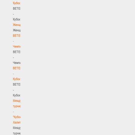
Кубок
BETERA
-
Кубок
Женщины
Женщины
BETERA
-
Чемпионат
BETERA
-
Чемпионат
BETERA
-
Кубок
BETERA
-
Кубок
Международный
турнир
-
"Кубок
Халипского"
Международный
турнир