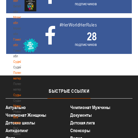
обл
подписчиков
Витебская
обл
Могилевская
обл
#HerWorldHerRules
Могилевская
28
обл
Гомельская
подписчиков
обл
Гомельская
обл
Судейство
Судейство
Полезные
материалы
Полезные
материалы
БЫСТРЫЕ
ССЫЛКИ
Судьи
Судьи
Новости
Актуально
Чемпионат Мужчины
Новости
Чемпионат Женщины
Документы
Все
Детские школы
Детская лига
новости
Все
Антидопинг
Спонсоры
новости