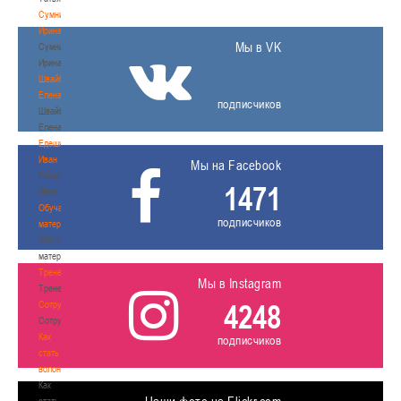
Сумникова
Ирина
Мы в VK
Сумникова
Ирина
Швайбович
Елена
подписчиков
Швайбович
Елена
Едешко
Иван
Мы на Facebook
Едешко
1471
Иван
Обучающие
подписчиков
материалы
Обучающие
материалы
Тренерам
Мы в Instagram
Тренерам
4248
Сотрудничество
Сотрудничество
Как
подписчиков
стать
волонтером
Как
стать