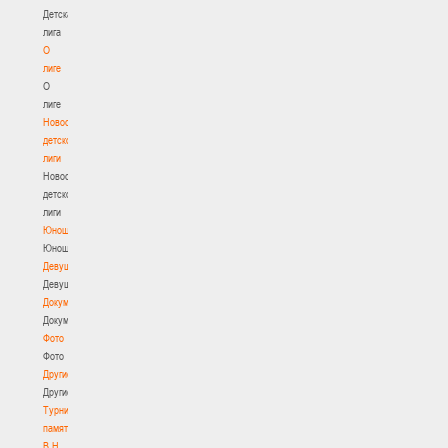
Детская
лига
О
лиге
О
лиге
Новости
детской
лиги
Новости
детской
лиги
Юноши
Юноши
Девушки
Девушки
Документы
Документы
Фото
Фото
Другие
Другие
Турнир
памяти
В.Н.