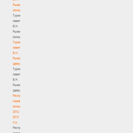
Рыженкова
(юноши)
Турнир
памяти
В.Н.
Рыженкова
(юноши)
Турнир
памяти
В.Н.
Рыженкова
(девушки)
Турнир
памяти
В.Н.
Рыженкова
(девушки)
Республиканские
соревнования
(юноши)
2012-
2013
гг.р.
Республиканские
соревнования