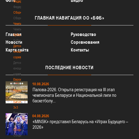
Фото
Видео
Федерация
Федерация
Сборные
ГЛАВНАЯ
НАВИГАЦИЯ ОО «БФБ»
Сборные
Чемпионат
Чемпионат
Главная
Руководство
Кубок
Кубок
Новости
Соревнования
Детско-
Карта сайта
Контакты
юношеские
соревнования
Детско-
ПОСЛЕДНИЕ
НОВОСТИ
юношеские
соревнования
Еврокубки
10.08.2026
Еврокубки
Палова-2026. Открыта регистрация на III этап
Разное
чемпионата Беларуси и Национальной лиги по
Разное
баскетболу...
Баскетбол
3х3
Баскетбол
04.08.2026
3х3
«MINSK» представил Беларусь на «Играх Будущего –
Лого[modid=121]
2026»
Сборные
Сборные