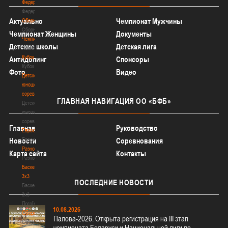
Федерация
Федерация
Актуально
Чемпионат Мужчины
Сборные
Сборные
Чемпионат Женщины
Документы
Чемпионат
Детские школы
Детская лига
Чемпионат
Кубок
Антидопинг
Спонсоры
Кубок
Фото
Видео
Детско-
юношеские
соревнования
ГЛАВНАЯ
НАВИГАЦИЯ ОО «БФБ»
Детско-
юношеские
соревнования
Главная
Руководство
Еврокубки
Еврокубки
Новости
Соревнования
Разное
Карта сайта
Контакты
Разное
Баскетбол
3х3
ПОСЛЕДНИЕ
НОВОСТИ
Баскетбол
3х3
Лого[modid=121]
10.08.2026
Сборные
Палова-2026. Открыта регистрация на III этап
Сборные
чемпионата Беларуси и Национальной лиги по