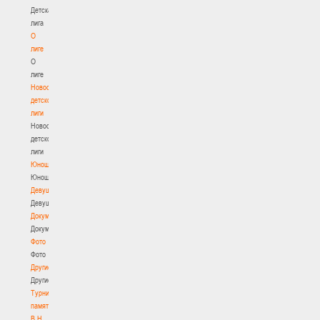
Детская
лига
О
лиге
О
лиге
Новости
детской
лиги
Новости
детской
лиги
Юноши
Юноши
Девушки
Девушки
Документы
Документы
Фото
Фото
Другие
Другие
Турнир
памяти
В.Н.