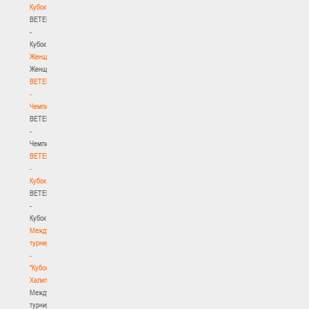
Кубок
BETERA
-
Кубок
Женщины
Женщины
BETERA
-
Чемпионат
BETERA
-
Чемпионат
BETERA
-
Кубок
BETERA
-
Кубок
Международный
турнир
-
"Кубок
Халипского"
Международный
турнир