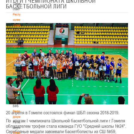
ИТОГИ I ЧЕМПИОНАТА ШКОЛЬНОЙ
Тренерский
БАСКЕТБОЛЬНОЙ ЛИГИ
совет
Республиканская
коллегия
судей
Республиканская
коллегия
судей
Контакты
Контакты
Контакты
федерации
Контакты
федерации
Документы
Документы
Устав
БФБ
Устав
БФБ
Регламентирующие
20 апреля в Гомеле состоялся финал ШБЛ сезона 2018-2019.
документы
По итогам I чемпионата Школьной баскетбольной лиги г.Гомеля
Регламентирующие
обладателем трофея стала команда ГУО "Средней школы №24".
документы
Серебряные медали завоевали баскетболисты из СШ №59,
Материалы