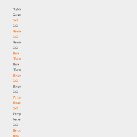
-
"Кубок
Халипского"
3x3
3x3
Чемпионат
3х3
Чемпионат
3х3
Лига
"Палова"
Лига
"Палова"
Документы
3х3
Документы
3х3
История
баскетбола
3х3
История
баскетбола
3х3
Детская
лига