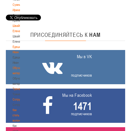
Сумникова
Ирина
Сумникова
Ирина
Швайбович
Елена
ПРИСОЕДИНЯЙТЕСЬ
К
НАМ
Швайбович
Елена
Едешко
Иван
Мы в VK
Едешко
Иван
Обучающие
материалы
подписчиков
Обучающие
материалы
Тренерам
Тренерам
Мы на Facebook
Сотрудничество
1471
Сотрудничество
Как
подписчиков
стать
волонтером
Как
стать