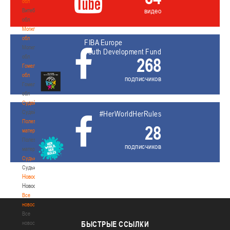
обл
видео
Витебская
обл
Могилевская
обл
FIBA Europe
Могилевская
Youth Development Fund
обл
268
Гомельская
обл
подписчиков
Гомельская
обл
Судейство
Судейство
#HerWorldHerRules
Полезные
28
материалы
Полезные
подписчиков
материалы
Судьи
Судьи
Новости
Новости
Все
новости
Все
новости
БЫСТРЫЕ
ССЫЛКИ