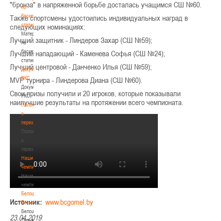
"бронза" в напряженной борьбе досталась учащимся СШ №60.
по
баскетбольной
Также спортсмены удостоились индивидуальных наград в
статистике
следующих номинациях:
Материалы
Лучший защитник - Линдеров Захар (СШ №59);
по
баскетбольной
Лучший нападающий - Каменева Софья (СШ №24);
статистике
Лучший центровой - Данченко Илья (СШ №59);
Документы
РКС
MVP турнира - Линдерова Диана (СШ №60).
Документы
Свои призы получили и 20 игроков, которые показывали
РКС
наилучшие результаты на протяжении всего чемпионата.
Положение
о
переходах
Положение
о
переходах
Наши
чемпионы
Наши
чемпионы
Белошапко
Источник:
www.bcgomel.by
Татьяна
Белошапко
23.04.2019
Татьяна