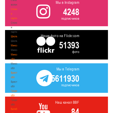
Мы в Instagram
волонтером
4248
Спонсоры
и
подписчиков
партнеры
Спонсоры
и
партнеры
Наши фото на Flickr.com
Школы
Школы
51393
Минск
Минск
фото
Минская
обл
Минская
обл
Мы в Telegram
Брестская
5611930
обл
Брестская
подписчиков
обл
Гродненская
обл
Гродненская
Наш канал BBF
обл
84
Витебская