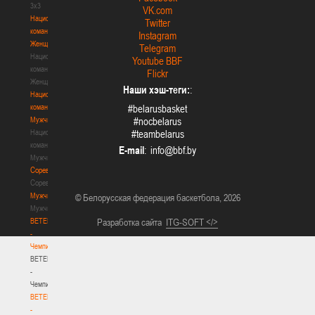
3х3
VK.com
Национальная
Twitter
команда.
Instagram
Женщины
Telegram
Национальная
Youtube BBF
команда.
Flickr
Женщины
Наши хэш-теги:
:
Национальная
команда.
#belarusbasket
Мужчины
#nocbelarus
Национальная
#teambelarus
команда.
E-mail
:
Мужчины
Соревнования
Соревнования
Мужчины
© Белорусская федерация баскетбола, 2026
Мужчины
BETERA
Разработка сайта
ITG-SOFT </>
-
Чемпионат
BETERA
-
Чемпионат
BETERA
-