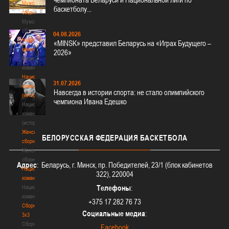
Мужские
баскетболу...
сборные
Мужские
сборные
04.08.2026
Национальная
«MINSK» представил Беларусь на «Играх Будущего –
команда
2026»
Национальная
команда
Национальная
31.07.2026
команда
Навсегда в истории спорта: не стало олимпийского
(история)
чемпиона Ивана Едешко
Национальная
команда
(история)
Женские
БЕЛОРУССКАЯ
ФЕДЕРАЦИЯ БАСКЕТБОЛА
сборные
Женские
сборные
Адрес
: Беларусь, г. Минск, пр. Победителей, 23/1 (блок кабинетов
Национальная
322), 220004
команда
Телефоны
:
Национальная
команда
+375 17 282 76 73
Сборные
Социальные медиа
:
3х3
Сборные
Facebook