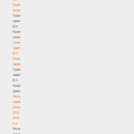
Рыженкова
(юноши)
Турнир
памяти
В.Н.
Рыженкова
(юноши)
Турнир
памяти
В.Н.
Рыженкова
(девушки)
Турнир
памяти
В.Н.
Рыженкова
(девушки)
Республиканские
соревнования
(юноши)
2012-
2013
гг.р.
Республиканские
соревнования