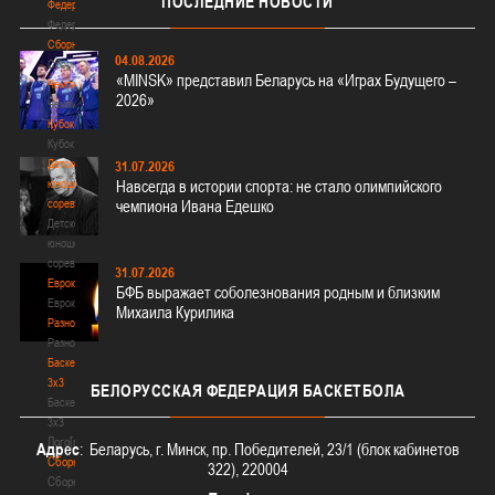
ПОСЛЕДНИЕ
НОВОСТИ
Федерация
Федерация
Сборные
04.08.2026
Сборные
«MINSK» представил Беларусь на «Играх Будущего –
Чемпионат
2026»
Чемпионат
Кубок
Кубок
Детско-
31.07.2026
юношеские
Навсегда в истории спорта: не стало олимпийского
соревнования
чемпиона Ивана Едешко
Детско-
юношеские
соревнования
31.07.2026
Еврокубки
БФБ выражает соболезнования родным и близким
Еврокубки
Михаила Курилика
Разное
Разное
Баскетбол
3х3
БЕЛОРУССКАЯ
ФЕДЕРАЦИЯ БАСКЕТБОЛА
Баскетбол
3х3
Лого[modid=121]
Адрес
: Беларусь, г. Минск, пр. Победителей, 23/1 (блок кабинетов
Сборные
322), 220004
Сборные