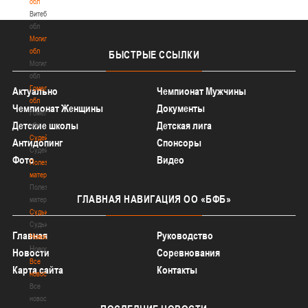
обл
Витебская
обл
Могилевская
обл
БЫСТРЫЕ
ССЫЛКИ
Могилевская
обл
Гомельская
Актуально
Чемпионат Мужчины
обл
Чемпионат Женщины
Документы
Гомельская
Детские школы
Детская лига
обл
Судейство
Антидопинг
Спонсоры
Судейство
Фото
Видео
Полезные
материалы
Полезные
ГЛАВНАЯ
НАВИГАЦИЯ ОО «БФБ»
материалы
Судьи
Судьи
Главная
Руководство
Новости
Новости
Новости
Соревнования
Все
Карта сайта
Контакты
новости
Все
новости