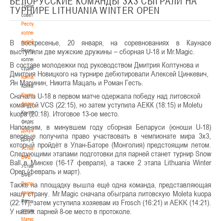
БЕЛОРУССКИЕ КОМАНДЫ 3Х3 СЫГРАЛИ НА
Тренерский
ТУРНИРЕ LITHUANIA WINTER OPEN
совет
Республиканская
коллегия
В воскресенье, 20 января, на соревнованиях в Каунасе
судей
выступили две мужские дружины – сборная U-18 и Mr.Magic.
Республиканская
коллегия
В составе молодежки под руководством Дмитрия Колтунова и
судей
Дмитрия Новицкого на турнире дебютировали Алексей Цинкевич,
Контакты
Ян Маринин, Никита Мацаль и Роман Гесть.
Контакты
Сначала U-18 в первом матче одержала победу над литовской
Контакты
командой VCS (22:15), но затем уступила АЕКК (18:15) и Moletu
федерации
kuopa (20:18). Итоговое 13-ое место.
Контакты
федерации
Напомним, в минувшем году сборная Беларуси (юноши U-18)
Документы
впервые получила право участвовать в чемпионате мира 3х3,
Документы
который пройдёт в Улан-Баторе (Монголия) предстоящим летом.
Устав
Следующими этапами подготовки для парней станет турнир Snow
БФБ
Ball в Минске (16-17 февраля), а также 2 этапа Lithuania Winter
Устав
Open (февраль и март).
БФБ
Также на площадку вышла ещё одна команда, представляющая
Регламентирующие
нашу страну. Mr.Magic сначала обыграла литовскую Moleta kuopa
документы
(22:17), затем уступила хозяевам из Frosch (16:21) и AEKK (14:21).
Регламентирующие
У наших парней 8-ое место в протоколе.
документы
Материалы