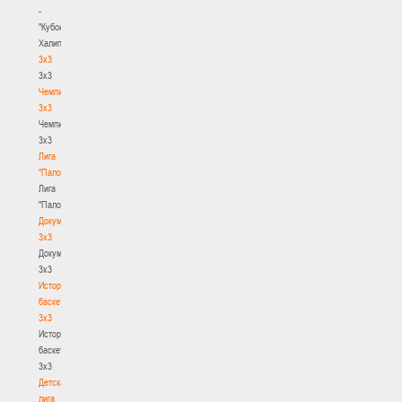
-
"Кубок
Халипского"
3x3
3x3
Чемпионат
3х3
Чемпионат
3х3
Лига
"Палова"
Лига
"Палова"
Документы
3х3
Документы
3х3
История
баскетбола
3х3
История
баскетбола
3х3
Детская
лига