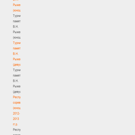
Рыженкова
(юноши)
Турнир
памяти
В.Н.
Рыженкова
(юноши)
Турнир
памяти
В.Н.
Рыженкова
(девушки)
Турнир
памяти
В.Н.
Рыженкова
(девушки)
Республиканские
соревнования
(юноши)
2012-
2013
гг.р.
Республиканские
соревнования