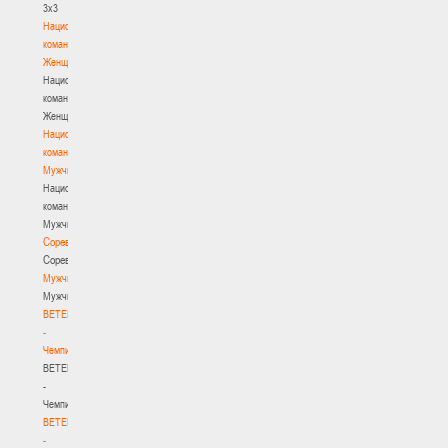
3х3
Национальная
команда.
Женщины
Национальная
команда.
Женщины
Национальная
команда.
Мужчины
Национальная
команда.
Мужчины
Соревнования
Соревнования
Мужчины
Мужчины
BETERA
-
Чемпионат
BETERA
-
Чемпионат
BETERA
-