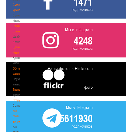
1471
Сумникова
подписчиков
Ирина
Сумникова
Ирина
Швайбович
Мы в Instagram
Елена
4248
Швайбович
Елена
Едешко
подписчиков
Иван
Едешко
Иван
Наши фото на Flickr.com
Обучающие
материалы
Обучающие
материалы
фото
Тренерам
Тренерам
Сотрудничество
Сотрудничество
Мы в Telegram
Как
5611930
стать
волонтером
подписчиков
Как
стать