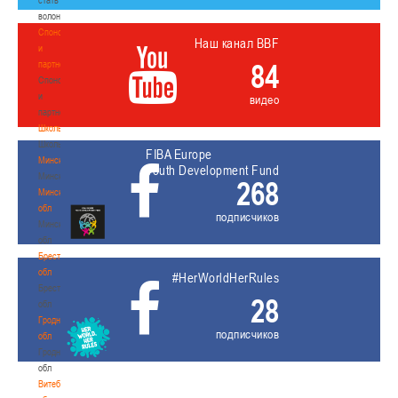
волонтером
Спонсоры
Наш канал BBF
и
84
партнеры
Спонсоры
и
видео
партнеры
Школы
Школы
FIBA Europe
Минск
Youth Development Fund
Минск
268
Минская
обл
подписчиков
Минская
обл
Брестская
обл
#HerWorldHerRules
Брестская
28
обл
Гродненская
подписчиков
обл
Гродненская
обл
Витебская