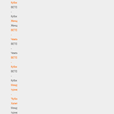
Кубок
BETERA
-
Кубок
Женщины
Женщины
BETERA
-
Чемпионат
BETERA
-
Чемпионат
BETERA
-
Кубок
BETERA
-
Кубок
Международный
турнир
-
"Кубок
Халипского"
Международный
турнир