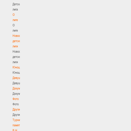
Детская
лига
О
лиге
О
лиге
Новости
детской
лиги
Новости
детской
лиги
Юноши
Юноши
Девушки
Девушки
Документы
Документы
Фото
Фото
Другие
Другие
Турнир
памяти
В.Н.