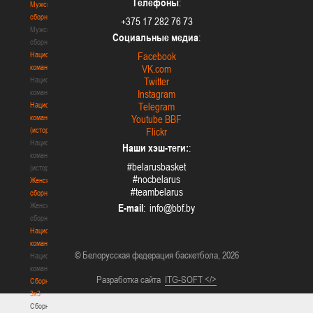
Телефоны
:
Мужские
сборные
+375 17 282 76 73
Мужские
Социальные медиа
:
сборные
Национальная
Facebook
команда
VK.com
Национальная
Twitter
команда
Instagram
Национальная
Telegram
команда
Youtube BBF
(история)
Flickr
Национальная
Наши хэш-теги:
:
команда
#belarusbasket
(история)
#nocbelarus
Женские
#teambelarus
сборные
Женские
E-mail
:
сборные
Национальная
команда
© Белорусская федерация баскетбола, 2026
Национальная
команда
Разработка сайта
ITG-SOFT </>
Сборные
3х3
Сборные