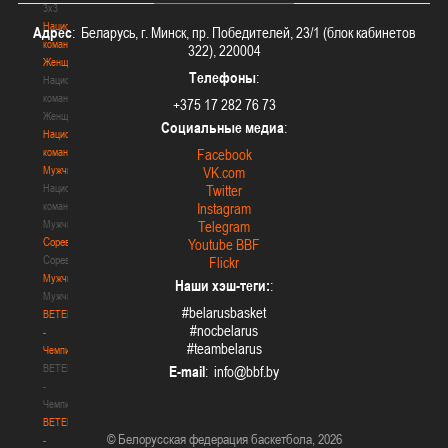
3х3
Национальная
Адрес
: Беларусь, г. Минск, пр. Победителей, 23/1 (блок кабинетов
команда.
322), 220004
Женщины
Телефоны
:
Национальная
команда.
+375 17 282 76 73
Женщины
Социальные медиа
:
Национальная
команда.
Facebook
Мужчины
VK.com
Национальная
Twitter
команда.
Instagram
Мужчины
Telegram
Соревнования
Youtube BBF
Соревнования
Flickr
Мужчины
Наши хэш-теги:
:
Мужчины
#belarusbasket
BETERA
#nocbelarus
-
#teambelarus
Чемпионат
BETERA
E-mail
:
-
Чемпионат
BETERA
© Белорусская федерация баскетбола, 2026
-