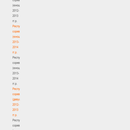
(юноши)
2012-
2013
гг.р.
Республиканские
соревнования
(юноши)
2013-
2014
гг.р.
Республиканские
соревнования
(юноши)
2013-
2014
гг.р.
Республиканские
соревнования
(девушки)
2012-
2013
гг.р.
Республиканские
соревнования