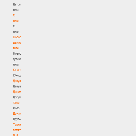
Детская
лига
О
лиге
О
лиге
Новости
детской
лиги
Новости
детской
лиги
Юноши
Юноши
Девушки
Девушки
Документы
Документы
Фото
Фото
Другие
Другие
Турнир
памяти
В.Н.