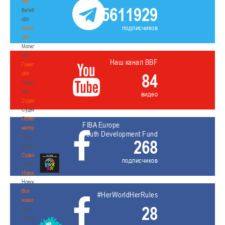
обл
5611929
Витебская
обл
подписчиков
Могилевская
обл
Могилевская
обл
Наш канал BBF
Гомельская
обл
84
Гомельская
обл
видео
Судейство
Судейство
Полезные
FIBA Europe
материалы
Youth Development Fund
Полезные
268
материалы
Судьи
подписчиков
Судьи
Новости
Новости
Все
#HerWorldHerRules
новости
28
Все
новости