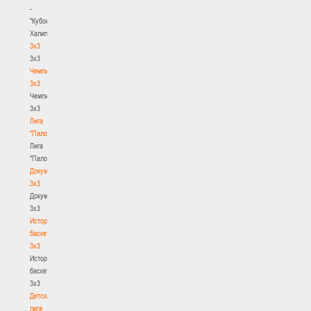
-
"Кубок
Халипского"
3x3
3x3
Чемпионат
3х3
Чемпионат
3х3
Лига
"Палова"
Лига
"Палова"
Документы
3х3
Документы
3х3
История
баскетбола
3х3
История
баскетбола
3х3
Детская
лига