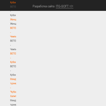
Кубок
Разработка сайта
ITG-SOFT </>
BETERA
-
Кубок
Женщины
Женщины
BETERA
-
Чемпионат
BETERA
-
Чемпионат
BETERA
-
Кубок
BETERA
-
Кубок
Международный
турнир
-
"Кубок
Халипского"
Международный
турнир