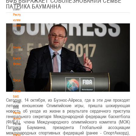
БФБ ВЫРАЖАЕТ СОБОЛЕЗНОВАНИЯ СЕМЬЕ
Тренерский
ПАТРИКА БАУМАННА
совет
Республиканская
коллегия
судей
Республиканская
коллегия
судей
Контакты
Контакты
Контакты
федерации
Контакты
федерации
Документы
Документы
Устав
БФБ
Сегодня, 14 октября, из Буэнос-Айреса, где в эти дни проходят
Устав
летние юношеские Олимпийские игры, пришла шокирующая
БФБ
новость об уходе из жизни в результате сердечного приступа
Регламентирующие
генерального секретаря Международной федерации баскетбола
документы
(ФИБА), члена Международного олимпийского комитета (МОК)
Регламентирующие
Патрика Бауманна, президента Глобальной ассоциации
документы
международных спортивных федераций (ранее - СпортАккорд),
Материалы