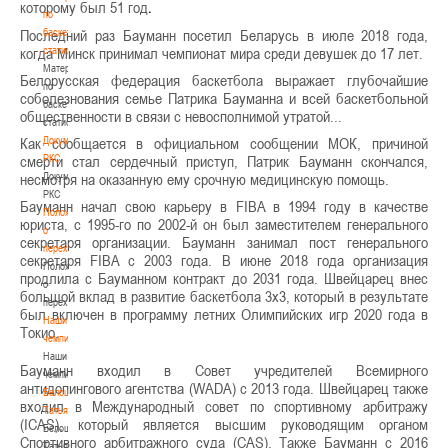
которому был 51 год
.
по
баскетбольной
Последний раз Бауманн посетил Беларусь в июле 2018 года,
статистике
когда Минск принимал чемпионат мира среди девушек до 17 лет.
Материалы
Белорусская федерация баскетбола выражает глубочайшие
по
соболезнования семье Патрика Бауманна и всей баскетбольной
баскетбольной
общественности в связи с невосполнимой утратой...
статистике
Документы
Как сообщается в официальном сообщении МОК, причиной
РКС
смерти стал сердечный приступ, Патрик Бауманн скончался,
Документы
несмотря на оказанную ему срочную медицинскую помощь.
РКС
Бауманн начал свою карьеру в FIBA в 1994 году в качестве
Положение
юриста, с 1995-го по 2002-й он был заместителем генерального
о
секретаря организации. Бауманн занимал пост генерального
переходах
секретаря FIBA с 2003 года. В июне 2018 года организация
Положение
продлила с Бауманном контракт до 2031 года. Швейцарец внес
о
большой вклад в развитие баскетбола 3х3, который в результате
переходах
был включен в программу летних Олимпийских игр 2020 года в
Наши
Токио.
чемпионы
Наши
Бауманн входил в Совет учредителей Всемирного
чемпионы
антидопингового агентства (WADA) с 2013 года. Швейцарец также
Белошапко
входил в Международный совет по спортивному арбитражу
Татьяна
(ICAS), который является высшим руководящим органом
Белошапко
Спортивного арбитражного суда (CAS). Также Бауманн с 2016
Татьяна