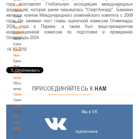
года возглавлял Глобальную ассоциацию международных
Сумникова
федераций, которая ранее называлась "СпортАккорд". Бауманн
Ирина
являлся членом Международного олимпийского комитета с 2008
Сумникова
года. Он занимал пост главы оценочной комиссии Олимпиады
Ирина
2024 года в Париже, а также был вице-президентом
Швайбович
координационной комиссии по подготовке и проведению
Елена
Олимпиады-2024.
Швайбович
Елена
14.10.2018
Едешко
Иван
Едешко
Иван
Обучающие
материалы
Обучающие
ПРИСОЕДИНЯЙТЕСЬ
К
НАМ
материалы
Тренерам
Тренерам
Сотрудничество
Мы в VK
Сотрудничество
Как
стать
волонтером
подписчиков
Как
стать