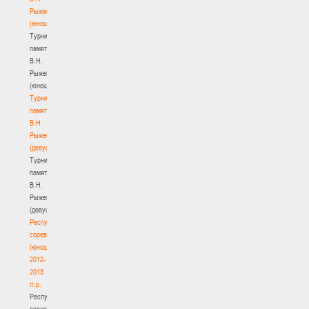
Рыженкова
(юноши)
Турнир
памяти
В.Н.
Рыженкова
(юноши)
Турнир
памяти
В.Н.
Рыженкова
(девушки)
Турнир
памяти
В.Н.
Рыженкова
(девушки)
Республиканские
соревнования
(юноши)
2012-
2013
гг.р.
Республиканские
соревнования