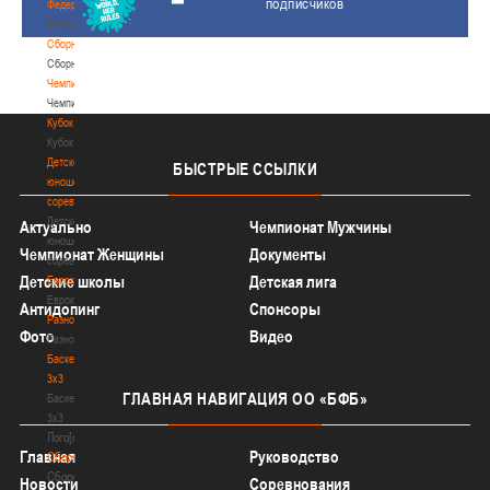
подписчиков
Федерация
Федерация
Сборные
Сборные
Чемпионат
Чемпионат
Кубок
Кубок
Детско-
БЫСТРЫЕ
ССЫЛКИ
юношеские
соревнования
Детско-
Актуально
Чемпионат Мужчины
юношеские
Чемпионат Женщины
Документы
соревнования
Детские школы
Детская лига
Еврокубки
Еврокубки
Антидопинг
Спонсоры
Разное
Фото
Видео
Разное
Баскетбол
3х3
ГЛАВНАЯ
НАВИГАЦИЯ ОО «БФБ»
Баскетбол
3х3
Лого[modid=121]
Главная
Руководство
Сборные
Сборные
Новости
Соревнования