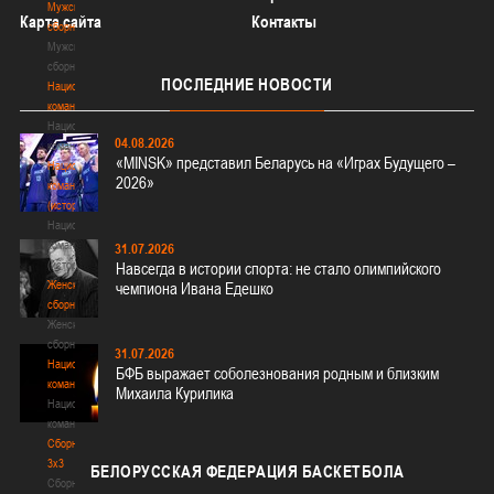
Мужские
Карта сайта
Контакты
сборные
Мужские
сборные
ПОСЛЕДНИЕ
НОВОСТИ
Национальная
команда
Национальная
04.08.2026
команда
«MINSK» представил Беларусь на «Играх Будущего –
Национальная
2026»
команда
(история)
Национальная
команда
31.07.2026
(история)
Навсегда в истории спорта: не стало олимпийского
Женские
чемпиона Ивана Едешко
сборные
Женские
сборные
31.07.2026
Национальная
БФБ выражает соболезнования родным и близким
команда
Михаила Курилика
Национальная
команда
Сборные
3х3
БЕЛОРУССКАЯ
ФЕДЕРАЦИЯ БАСКЕТБОЛА
Сборные