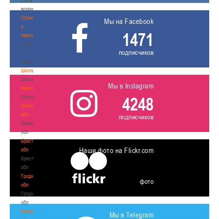
волонтером
Спонсоры
Мы на Facebook
и
1471
партнеры
Спонсоры
подписчиков
и
партнеры
Школы
Школы
Мы в Instagram
Минск
Минск
4248
Минская
обл
подписчиков
Минская
обл
Брестская
Наши фото на Flickr.com
обл
Брестская
обл
Гродненская
фото
обл
Гродненская
обл
Витебская
Мы в Telegram