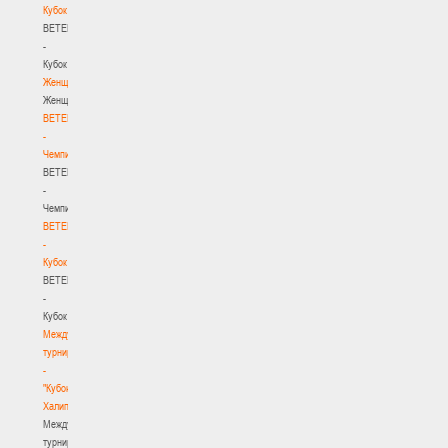
Кубок
BETERA
-
Кубок
Женщины
Женщины
BETERA
-
Чемпионат
BETERA
-
Чемпионат
BETERA
-
Кубок
BETERA
-
Кубок
Международный
турнир
-
"Кубок
Халипского"
Международный
турнир