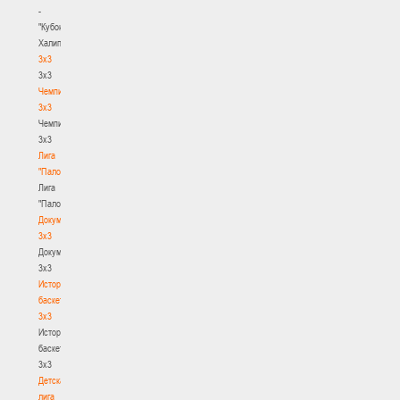
-
"Кубок
Халипского"
3x3
3x3
Чемпионат
3х3
Чемпионат
3х3
Лига
"Палова"
Лига
"Палова"
Документы
3х3
Документы
3х3
История
баскетбола
3х3
История
баскетбола
3х3
Детская
лига