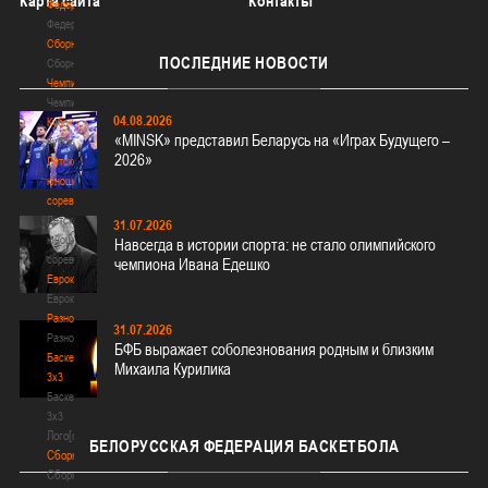
Карта сайта
Контакты
Федерация
Федерация
Сборные
ПОСЛЕДНИЕ
НОВОСТИ
Сборные
Чемпионат
Чемпионат
04.08.2026
Кубок
«MINSK» представил Беларусь на «Играх Будущего –
Кубок
2026»
Детско-
юношеские
соревнования
Детско-
31.07.2026
юношеские
Навсегда в истории спорта: не стало олимпийского
соревнования
чемпиона Ивана Едешко
Еврокубки
Еврокубки
Разное
31.07.2026
Разное
БФБ выражает соболезнования родным и близким
Баскетбол
Михаила Курилика
3х3
Баскетбол
3х3
Лого[modid=121]
БЕЛОРУССКАЯ
ФЕДЕРАЦИЯ БАСКЕТБОЛА
Сборные
Сборные