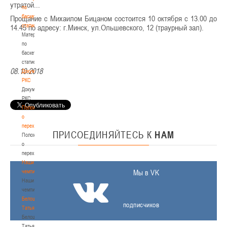
утратой...
по
баскетбольной
Прощание с Михаилом Бицаном состоится 10 октября с 13.00 до
статистике
14.45 по адресу: г.Минск, ул.Ольшевского, 12 (траурный зал).
Материалы
по
баскетбольной
статистике
08.10.2018
Документы
РКС
Документы
РКС
Положение
о
переходах
ПРИСОЕДИНЯЙТЕСЬ
К
НАМ
Положение
о
переходах
Наши
чемпионы
Мы в VK
Наши
чемпионы
Белошапко
подписчиков
Татьяна
Белошапко
Татьяна