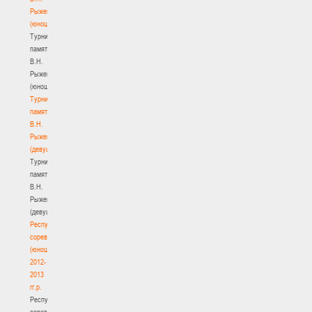
Рыженкова
(юноши)
Турнир
памяти
В.Н.
Рыженкова
(юноши)
Турнир
памяти
В.Н.
Рыженкова
(девушки)
Турнир
памяти
В.Н.
Рыженкова
(девушки)
Республиканские
соревнования
(юноши)
2012-
2013
гг.р.
Республиканские
соревнования