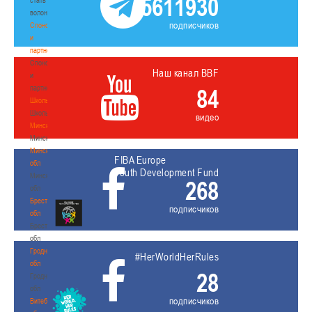
5611930
волонтером
подписчиков
Спонсоры
и
партнеры
Спонсоры
Наш канал BBF
и
партнеры
84
Школы
Школы
видео
Минск
Минск
Минская
FIBA Europe
обл
Youth Development Fund
Минская
268
обл
Брестская
подписчиков
обл
Брестская
обл
Гродненская
#HerWorldHerRules
обл
28
Гродненская
обл
подписчиков
Витебская