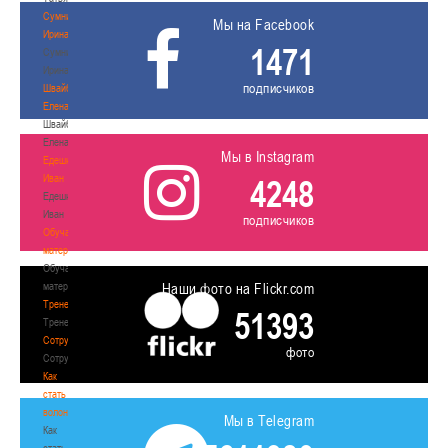
Сумникова
Мы на Facebook
Ирина
1471
Сумникова
Ирина
подписчиков
Швайбович
Елена
Швайбович
Елена
Мы в Instagram
Едешко
Иван
4248
Едешко
Иван
подписчиков
Обучающие
материалы
Обучающие
материалы
Наши фото на Flickr.com
Тренерам
51393
Тренерам
Сотрудничество
фото
Сотрудничество
Как
стать
волонтером
Мы в Telegram
Как
стать