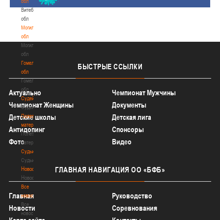
обл
Витебская
обл
Могилевская
обл
Могилевская
обл
Гомельская
БЫСТРЫЕ
ССЫЛКИ
обл
Гомельская
обл
Актуально
Чемпионат Мужчины
Судейство
Чемпионат Женщины
Документы
Судейство
Полезные
Детские школы
Детская лига
материалы
Антидопинг
Спонсоры
Полезные
Фото
Видео
материалы
Судьи
Судьи
Новости
ГЛАВНАЯ
НАВИГАЦИЯ ОО «БФБ»
Новости
Все
Главная
Руководство
новости
Все
Новости
Соревнования
новости