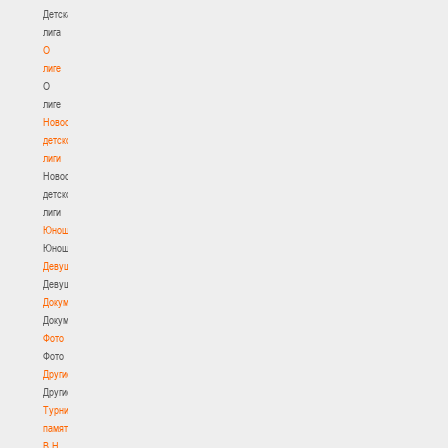
Детская
лига
О
лиге
О
лиге
Новости
детской
лиги
Новости
детской
лиги
Юноши
Юноши
Девушки
Девушки
Документы
Документы
Фото
Фото
Другие
Другие
Турнир
памяти
В.Н.