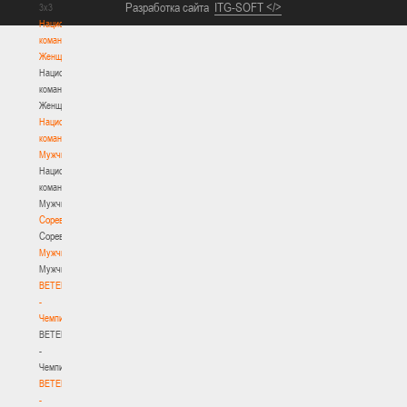
Разработка сайта
ITG-SOFT </>
3х3
Национальная
команда.
Женщины
Национальная
команда.
Женщины
Национальная
команда.
Мужчины
Национальная
команда.
Мужчины
Соревнования
Соревнования
Мужчины
Мужчины
BETERA
-
Чемпионат
BETERA
-
Чемпионат
BETERA
-