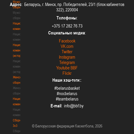
Мужские
Адрес
: Беларусь, г. Минск, пр. Победителей, 23/1 (блок кабинетов
сборные
322), 220004
Мужские
Телефоны
:
сборные
Национальная
+375 17 282 76 73
команда
Социальные медиа
:
Национальная
команда
Facebook
Национальная
VK.com
команда
Twitter
(история)
Instagram
Национальная
Telegram
команда
Youtube BBF
(история)
Flickr
Женские
Наши хэш-теги:
:
сборные
#belarusbasket
Женские
#nocbelarus
сборные
#teambelarus
Национальная
команда
E-mail
:
Национальная
команда
Сборные
© Белорусская федерация баскетбола, 2026
3х3
Сборные