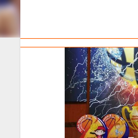
Тренерам
Лучшие баскетбольные семьи будут определены 17 ма
туризма Калинковичского райисполкома совместно с