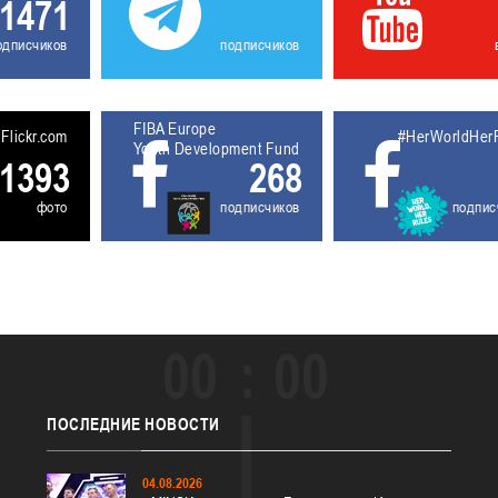
1471
одписчиков
подписчиков
FIBA Europe
5611931
Flickr.com
#HerWorldHer
Youth Development Fund
1393
268
фото
подписчиков
подпис
00
00
ПОСЛЕДНИЕ
НОВОСТИ
04.08.2026