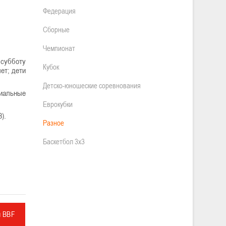
Федерация
Сборные
Чемпионат
 субботу
Кубок
лет; дети
Детско-юношеские соревнования
циальные
Еврокубки
).
Разное
Баскетбол 3х3
л BBF