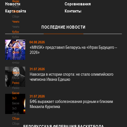
Федерация
Новости
Соревнования
Федерация
Карта сайта
Контакты
Сборные
Сборные
Чемпионат
ПОСЛЕДНИЕ
НОВОСТИ
Чемпионат
Кубок
Кубок
04.08.2026
Детско-
«MINSK» представил Беларусь на «Играх Будущего –
юношеские
2026»
соревнования
Детско-
юношеские
соревнования
31.07.2026
Еврокубки
Навсегда в истории спорта: не стало олимпийского
Еврокубки
чемпиона Ивана Едешко
Разное
Разное
Баскетбол
31.07.2026
3х3
БФБ выражает соболезнования родным и близким
Баскетбол
Михаила Курилика
3х3
Лого[modid=121]
Сборные
Сборные
БЕЛОРУССКАЯ
ФЕДЕРАЦИЯ БАСКЕТБОЛА