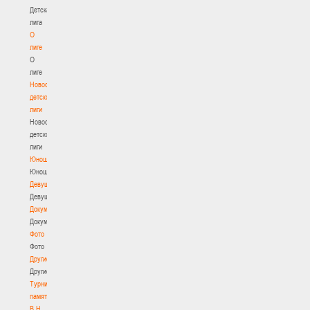
Детская
лига
О
лиге
О
лиге
Новости
детской
лиги
Новости
детской
лиги
Юноши
Юноши
Девушки
Девушки
Документы
Документы
Фото
Фото
Другие
Другие
Турнир
памяти
В.Н.