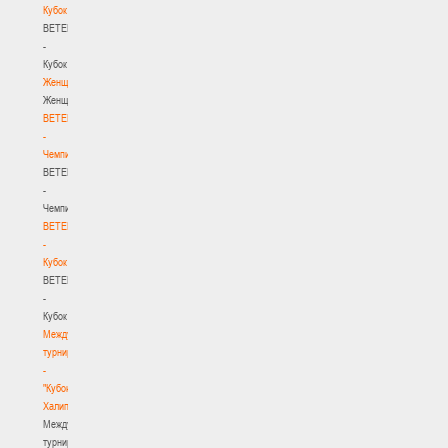
Кубок
BETERA
-
Кубок
Женщины
Женщины
BETERA
-
Чемпионат
BETERA
-
Чемпионат
BETERA
-
Кубок
BETERA
-
Кубок
Международный
турнир
-
"Кубок
Халипского"
Международный
турнир