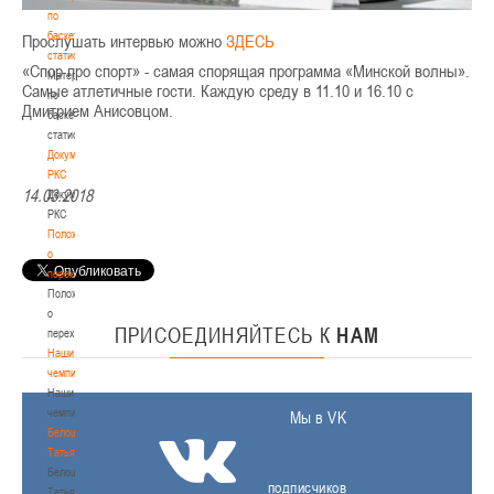
по
баскетбольной
Прослушать интервью можно
ЗДЕСЬ
статистике
«Спор про спорт» - самая спорящая программа «Минской волны».
Материалы
Самые атлетичные гости. Каждую среду в 11.10 и 16.10 с
по
Дмитрием Анисовцом.
баскетбольной
статистике
Документы
РКС
14.03.2018
Документы
РКС
Положение
о
переходах
Положение
о
ПРИСОЕДИНЯЙТЕСЬ
К
НАМ
переходах
Наши
чемпионы
Наши
чемпионы
Мы в VK
Белошапко
Татьяна
Белошапко
подписчиков
Татьяна