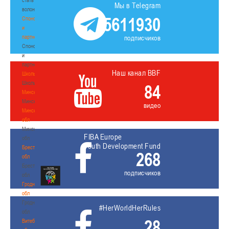
Мы в Telegram
волонтером
5611930
Спонсоры
и
партнеры
подписчиков
Спонсоры
и
партнеры
Наш канал BBF
Школы
Школы
84
Минск
Минск
видео
Минская
обл
Минская
FIBA Europe
обл
Youth Development Fund
Брестская
268
обл
Брестская
подписчиков
обл
Гродненская
обл
Гродненская
#HerWorldHerRules
обл
28
Витебская