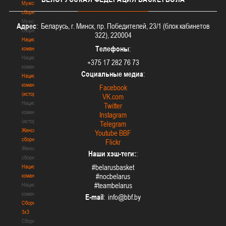
Мужские
сборные
Мужские
Адрес
: Беларусь, г. Минск, пр. Победителей, 23/1 (блок кабинетов
сборные
322), 220004
Национальная
Телефоны
:
команда
Национальная
+375 17 282 76 73
команда
Социальные медиа
:
Национальная
команда
Facebook
(история)
VK.com
Национальная
Twitter
команда
Instagram
(история)
Telegram
Женские
Youtube BBF
сборные
Flickr
Женские
Наши хэш-теги:
:
сборные
#belarusbasket
Национальная
#nocbelarus
команда
#teambelarus
Национальная
команда
E-mail
:
Сборные
3х3
Сборные