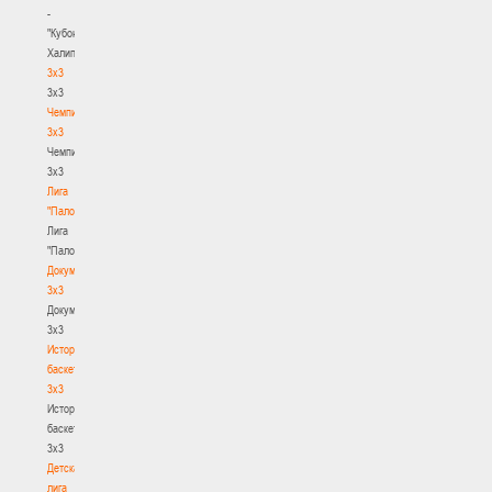
-
"Кубок
Халипского"
3x3
3x3
Чемпионат
3х3
Чемпионат
3х3
Лига
"Палова"
Лига
"Палова"
Документы
3х3
Документы
3х3
История
баскетбола
3х3
История
баскетбола
3х3
Детская
лига