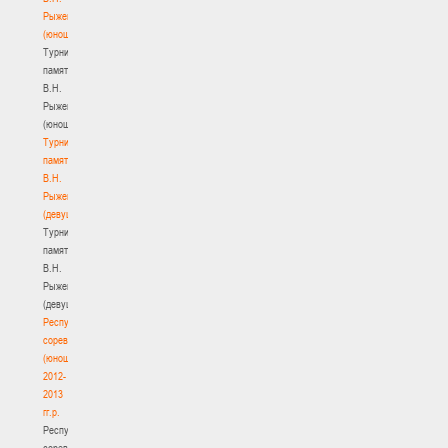
Рыженкова
(юноши)
Турнир
памяти
В.Н.
Рыженкова
(юноши)
Турнир
памяти
В.Н.
Рыженкова
(девушки)
Турнир
памяти
В.Н.
Рыженкова
(девушки)
Республиканские
соревнования
(юноши)
2012-
2013
гг.р.
Республиканские
соревнования