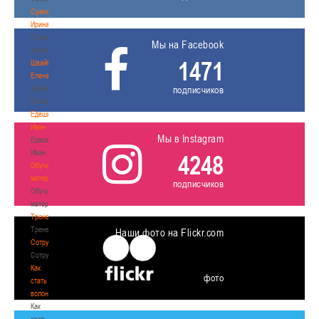
Сумникова
Ирина
Сумникова
Мы на Facebook
Ирина
1471
Швайбович
Елена
Швайбович
подписчиков
Елена
Едешко
Иван
Мы в Instagram
Едешко
Иван
4248
Обучающие
материалы
подписчиков
Обучающие
материалы
Тренерам
Тренерам
Наши фото на Flickr.com
Сотрудничество
Сотрудничество
Как
фото
стать
волонтером
Как
стать