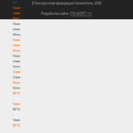
3х3
© Белорусская федерация баскетбола, 2026
Национальная
Разработка сайта
ITG-SOFT </>
команда.
Женщины
Национальная
команда.
Женщины
Национальная
команда.
Мужчины
Национальная
команда.
Мужчины
Соревнования
Соревнования
Мужчины
Мужчины
BETERA
-
Чемпионат
BETERA
-
Чемпионат
BETERA
-