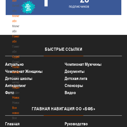
обл
Витебская
подписчиков
обл
Могилевская
обл
Могилевская
обл
Гомельская
обл
Гомельская
БЫСТРЫЕ
ССЫЛКИ
обл
Судейство
Судейство
Актуально
Чемпионат Мужчины
Полезные
Чемпионат Женщины
Документы
материалы
Полезные
Детские школы
Детская лига
материалы
Антидопинг
Спонсоры
Судьи
Фото
Видео
Судьи
Новости
Новости
Все
ГЛАВНАЯ
НАВИГАЦИЯ ОО «БФБ»
новости
Все
новости
Главная
Руководство