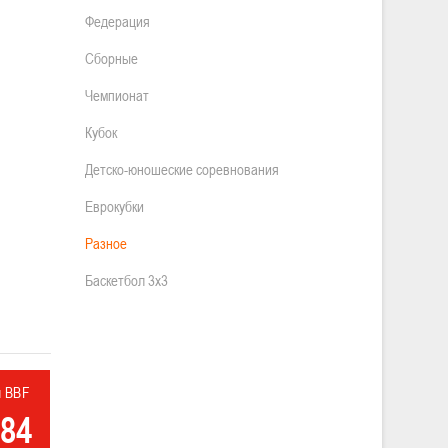
Федерация
Сборные
Чемпионат
Кубок
Детско-юношеские соревнования
Еврокубки
Разное
Баскетбол 3х3
л BBF
84