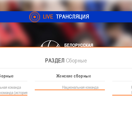
LIVE
ТРАНСЛЯЦИЯ
БЕЛОРУССКАЯ
ФЕДЕРАЦИЯ
БАСКЕТБОЛА
РАЗДЕЛ
РАЗДЕЛ
РАЗДЕЛ
РАЗДЕЛ
Соревнования
Федерация
Сборные
Новости
мпионат Женщины
Документы
Детские школы
Д
борные
Контакты
3x3
Женские сборные
Детская лига
Документы
Федерация
Сборные
ьная команда
Контакты федерации
Чемпионат 3х3
Национальная команда
Устав БФБ
О лиге
команда (история)
Лига "Палова"
Регламентирующие до
Новости детской л
Документы 3х3
Материалы по баскетбольной
Юноши
Детско-юношеские соревнования
Еврокубки
История баскетбола 3х3
Документы РКС
Девушки
й фотоконкурс
Положение о перех
Документы
Фото
РЧЕСКИЙ ФОТОКОНКУРС
Баскетбол 3х3
Сотрудничество
Школы