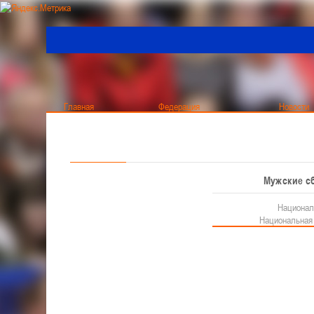
Главная
Федерация
Новости
Актуально
Чемпионат Мужчины
Че
О федерации
Мужчины
Мужские с
Все новости
BETERA - Чемпионат
Общая информация
Национал
BETERA - Кубок
Структура
Национальная 
Руководство
Кубок
Женщины
Тренерский совет
Главная
/
Новости
/
Разное
/
ФИБА проводит творчески
Республиканская коллегия судей
BETERA - Чемпионат
BETERA - Кубок
ФИБА ПРОВОДИТ ТВО
Международный турнир - "Кубок Халипского"
Обучающие материалы