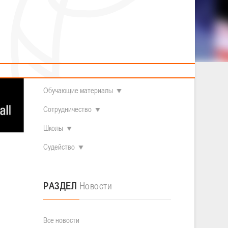
2014 гг.р.
Полезные материалы
Товарищеские игры (девушки)
О федерации
Судьи
ОДМ 2008-2009 гг.р. (девушки)
ОДМ 2008-2009 гг.р. (юноши)
Контакты
л
Первенство 2010-2011 гг.р. (юноши)
Первенство 2011-2012 гг.р. (юноши)
Документы
л
Первенство 2012-2013 гг.р. (юноши)
Наши чемпионы
Обучающие материалы
Сотрудничество
Школы
Судейство
РАЗДЕЛ
Новости
Все новости