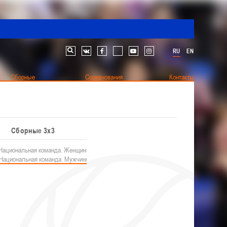
RU
EN
Поиск по сайту
vk
facebook
youtube
instagram
Сборные
Соревнования
Контакты
етская лига
Антидопинг
Спонсоры
Фото
Видео
Сборные 3х3
Наши чемпионы
Другие
Чемпионат
Национальная команда. Женщины
Турнир памяти В.Н. Рыженкова (юноши)
Белошапко Татьяна
кументы
иги
Национальная команда. Мужчины
Турнир памяти В.Н. Рыженкова (девушки)
Сумникова Ирина
 статистике
Республиканские соревнования (юноши) 2012-
Швайбович Елена
Разное
Едешко Иван
2013 гг.р.
одах
Республиканские соревнования (юноши) 2013-
2014 гг.р.
Республиканские соревнования (девушки) 2012-
РАЗДЕЛ
Федерация
2013 гг.р.
Судейство
Республиканские соревнования (девушки) 2013-