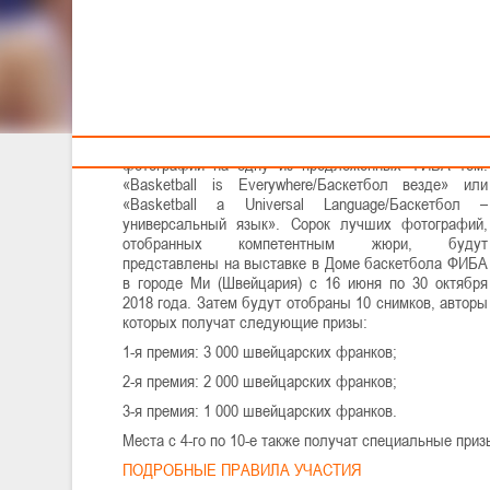
Тренерам
Конкурс станет уникальной возможностью для
профессиональных фотографов и просто любителей
баскетбола продемонстрировать свой талант и
побороться за достойные денежные призы.
До 30 апреля 2018 года всем желающим принять
участие в конкурсе необходимо выслать 3
фотографии на одну из предложенных ФИБА тем:
«Basketball is Everywhere/Баскетбол везде» или
«Basketball a Universal Language/Баскетбол –
универсальный язык». Сорок лучших фотографий,
отобранных компетентным жюри, будут
представлены на выставке в Доме баскетбола ФИБА
в городе Ми (Швейцария) с 16 июня по 30 октября
2018 года. Затем будут отобраны 10 снимков, авторы
которых получат следующие призы:
1-я премия: 3 000 швейцарских франков;
2-я премия: 2 000 швейцарских франков;
3-я премия: 1 000 швейцарских франков.
Места с 4-го по 10-е также получат специальные при
ПОДРОБНЫЕ ПРАВИЛА УЧАСТИЯ