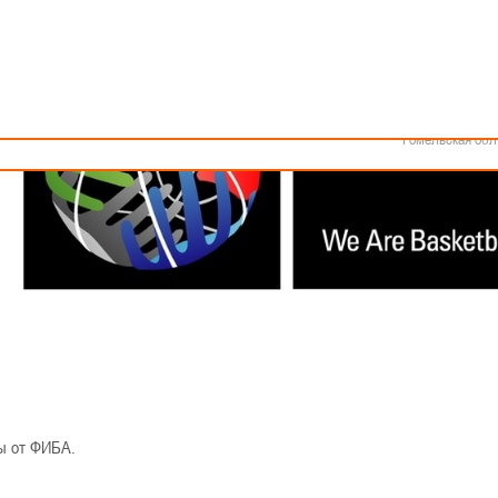
Как стать волонтером
Минск
Спонсоры и партнеры
Минская обл
Брестская обл
Гродненская об
Витебская обл
Могилевская об
Гомельская обл
зы от ФИБА.