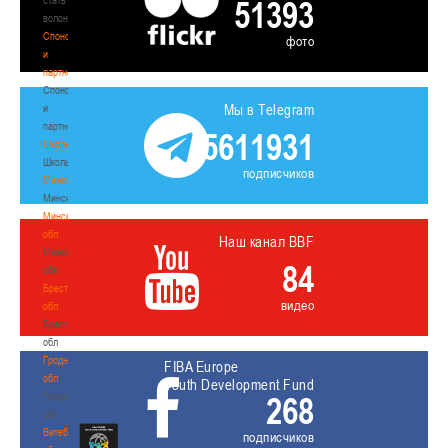
51393
волонтером
Спонсоры
фото
и
партнеры
Спонсоры
Мы в Telegram
и
партнеры
5611931
Школы
Школы
подписчиков
Минск
Минск
Минская
обл
Наш канал BBF
Минская
84
обл
Брестская
видео
обл
Брестская
обл
Гродненская
FIBA Europe
обл
Youth Development Fund
Гродненская
268
обл
Витебская
подписчиков