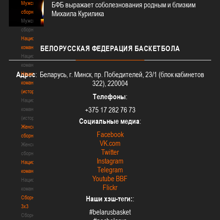
Мужские
БФБ выражает соболезнования родным и близким
сборные
Михаила Курилика
Мужские
сборные
Национальная
команда
БЕЛОРУССКАЯ
ФЕДЕРАЦИЯ БАСКЕТБОЛА
Национальная
команда
Адрес
: Беларусь, г. Минск, пр. Победителей, 23/1 (блок кабинетов
Национальная
322), 220004
команда
(история)
Телефоны
:
Национальная
+375 17 282 76 73
команда
(история)
Социальные медиа
:
Женские
Facebook
сборные
VK.com
Женские
Twitter
сборные
Instagram
Национальная
Telegram
команда
Youtube BBF
Национальная
Flickr
команда
Сборные
Наши хэш-теги:
:
3х3
#belarusbasket
Сборные