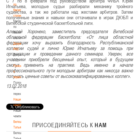
С 7 по 8 февраля под руководством арбитра ФИБА Юрия
по
Игнатьева, молодые судьи разбирали механику тройного
баскетбольной
судейства, а так же работали над жестами арбитров. Затем
статистике
полученные знания и навыки они оттачивали в играх ДЮБЛ и
Материалы
Витебской студенческой баскетбольной лиги.
по
Алексей Хоронеко, заместитель председателя Витебской
баскетбольной
областной федерации баскетбола: «От лица областной
статистике
федерации хочу выразить благодарность Республиканской
Документы
коллегии судей и лично Юрию Игнатьеву за помощь при
РКС
организации и проведении данного семинара. Уверен, все
Документы
участники приобрели бесценный опыт, который в будущем
РКС
смогут применить на практике. Ведь именно в начале
Положение
профессионального пути молодым арбитрам как никогда важно
о
получать ценные советы от высококвалифицированных коллег».
переходах
Положение
13.02.2018
о
переходах
Наши
чемпионы
Наши
чемпионы
Белошапко
ПРИСОЕДИНЯЙТЕСЬ
К
НАМ
Татьяна
Белошапко
Татьяна