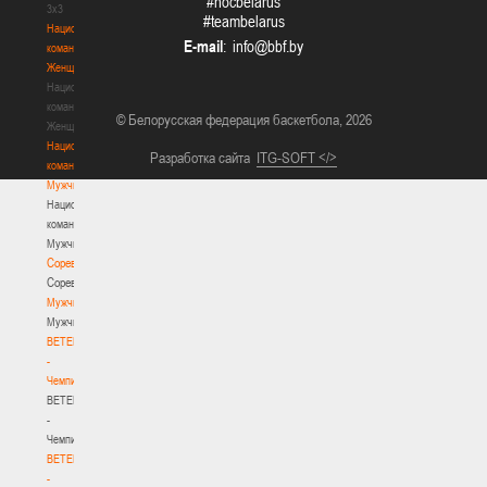
#nocbelarus
3х3
#teambelarus
Национальная
E-mail
:
команда.
Женщины
Национальная
команда.
© Белорусская федерация баскетбола, 2026
Женщины
Национальная
Разработка сайта
ITG-SOFT </>
команда.
Мужчины
Национальная
команда.
Мужчины
Соревнования
Соревнования
Мужчины
Мужчины
BETERA
-
Чемпионат
BETERA
-
Чемпионат
BETERA
-