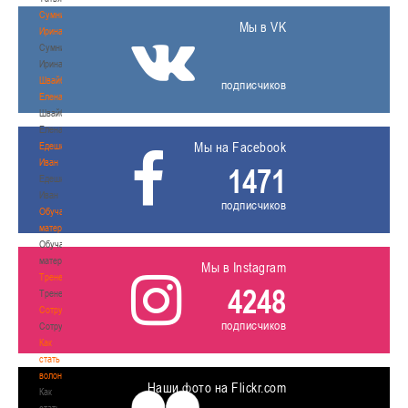
Сумникова
Мы в VK
Ирина
Сумникова
Ирина
Швайбович
подписчиков
Елена
Швайбович
Елена
Мы на Facebook
Едешко
Иван
1471
Едешко
Иван
подписчиков
Обучающие
материалы
Обучающие
материалы
Мы в Instagram
Тренерам
4248
Тренерам
Сотрудничество
подписчиков
Сотрудничество
Как
стать
волонтером
Наши фото на Flickr.com
Как
стать