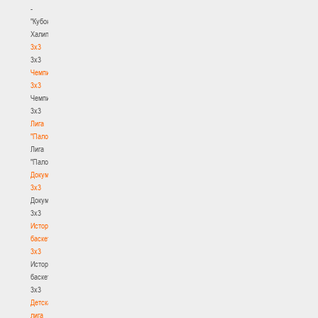
-
"Кубок
Халипского"
3x3
3x3
Чемпионат
3х3
Чемпионат
3х3
Лига
"Палова"
Лига
"Палова"
Документы
3х3
Документы
3х3
История
баскетбола
3х3
История
баскетбола
3х3
Детская
лига