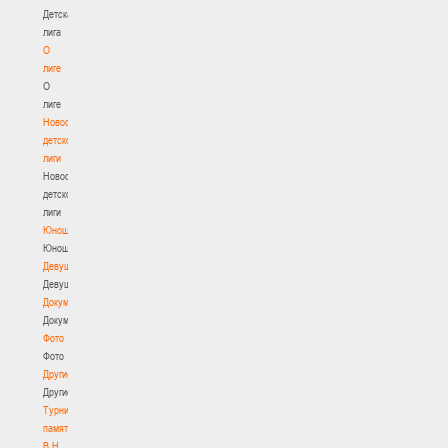
Детская
лига
О
лиге
О
лиге
Новости
детской
лиги
Новости
детской
лиги
Юноши
Юноши
Девушки
Девушки
Документы
Документы
Фото
Фото
Другие
Другие
Турнир
памяти
В.Н.