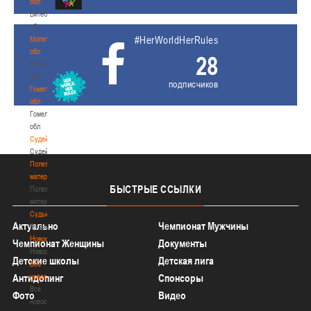
обл
Витебская
обл
#HerWorldHerRules
Могилевская
обл
28
Могилевская
обл
подписчиков
Гомельская
обл
Гомельская
обл
Судейство
Судейство
Полезные
материалы
БЫСТРЫЕ
ССЫЛКИ
Полезные
материалы
Судьи
Актуально
Чемпионат Мужчины
Судьи
Новости
Чемпионат Женщины
Документы
Новости
Детские школы
Детская лига
Все
новости
Антидопинг
Спонсоры
Все
Фото
Видео
новости