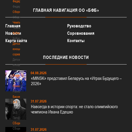
Федерация
Федерация
ГЛАВНАЯ
НАВИГАЦИЯ ОО «БФБ»
Сборные
Сборные
Чемпионат
Главная
Руководство
Чемпионат
Новости
Соревнования
Кубок
Кубок
Карта сайта
Контакты
Детско-
юношеские
соревнования
ПОСЛЕДНИЕ
НОВОСТИ
Детско-
юношеские
соревнования
04.08.2026
Еврокубки
«MINSK» представил Беларусь на «Играх Будущего –
Еврокубки
2026»
Разное
Разное
Баскетбол
31.07.2026
3х3
Навсегда в истории спорта: не стало олимпийского
Баскетбол
чемпиона Ивана Едешко
3х3
Лого[modid=121]
Сборные
Сборные
31.07.2026