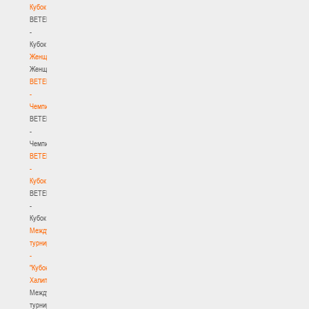
Кубок
BETERA
-
Кубок
Женщины
Женщины
BETERA
-
Чемпионат
BETERA
-
Чемпионат
BETERA
-
Кубок
BETERA
-
Кубок
Международный
турнир
-
"Кубок
Халипского"
Международный
турнир