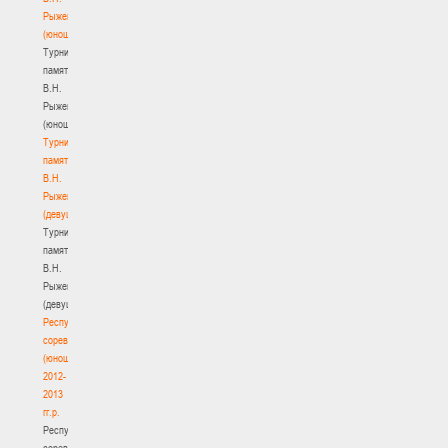
Рыженкова
(юноши)
Турнир
памяти
В.Н.
Рыженкова
(юноши)
Турнир
памяти
В.Н.
Рыженкова
(девушки)
Турнир
памяти
В.Н.
Рыженкова
(девушки)
Республиканские
соревнования
(юноши)
2012-
2013
гг.р.
Республиканские
соревнования