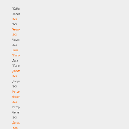
-
"Кубок
Халипского"
3x3
3x3
Чемпионат
3х3
Чемпионат
3х3
Лига
"Палова"
Лига
"Палова"
Документы
3х3
Документы
3х3
История
баскетбола
3х3
История
баскетбола
3х3
Детская
лига