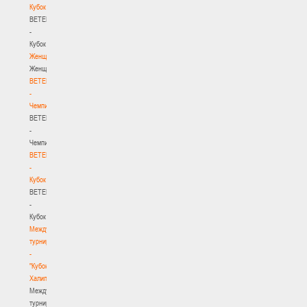
Кубок
BETERA
-
Кубок
Женщины
Женщины
BETERA
-
Чемпионат
BETERA
-
Чемпионат
BETERA
-
Кубок
BETERA
-
Кубок
Международный
турнир
-
"Кубок
Халипского"
Международный
турнир