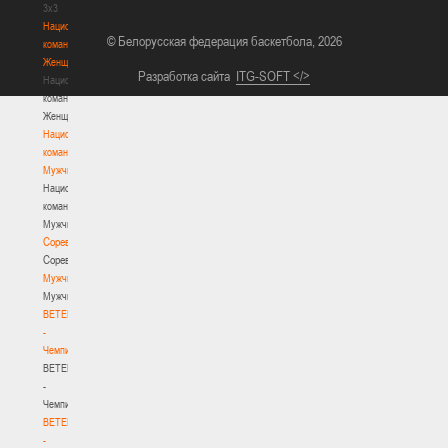
3х3
Национальная
© Белорусская федерация баскетбола, 2026
команда.
Женщины
Разработка сайта
ITG-SOFT </>
Национальная
команда.
Женщины
Национальная
команда.
Мужчины
Национальная
команда.
Мужчины
Соревнования
Соревнования
Мужчины
Мужчины
BETERA
-
Чемпионат
BETERA
-
Чемпионат
BETERA
-