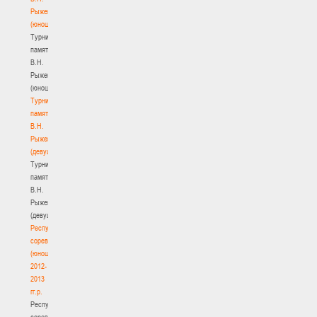
Рыженкова
(юноши)
Турнир
памяти
В.Н.
Рыженкова
(юноши)
Турнир
памяти
В.Н.
Рыженкова
(девушки)
Турнир
памяти
В.Н.
Рыженкова
(девушки)
Республиканские
соревнования
(юноши)
2012-
2013
гг.р.
Республиканские
соревнования