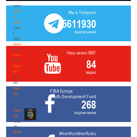
волонтером
Спонсоры
Мы в Telegram
и
5611930
партнеры
Спонсоры
подписчиков
и
партнеры
Школы
Школы
Наш канал BBF
Минск
84
Минск
Минская
обл
видео
Минская
обл
Брестская
FIBA Europe
обл
Youth Development Fund
Брестская
268
обл
Гродненская
подписчиков
обл
Гродненская
обл
Витебская
#HerWorldHerRules