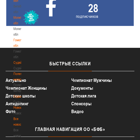
обл
28
Витебская
обл
подписчиков
Могилевская
обл
Могилевская
обл
Гомельская
обл
Гомельская
обл
Судейство
БЫСТРЫЕ
ССЫЛКИ
Судейство
Полезные
материалы
Актуально
Чемпионат Мужчины
Полезные
Чемпионат Женщины
Документы
материалы
Детские школы
Детская лига
Судьи
Судьи
Антидопинг
Спонсоры
Новости
Фото
Видео
Новости
Все
новости
ГЛАВНАЯ
НАВИГАЦИЯ ОО «БФБ»
Все
новости