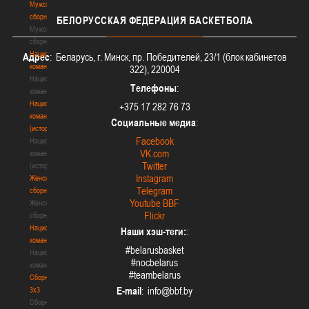
Мужские
сборные
БЕЛОРУССКАЯ
ФЕДЕРАЦИЯ БАСКЕТБОЛА
Мужские
сборные
Национальная
Адрес
: Беларусь, г. Минск, пр. Победителей, 23/1 (блок кабинетов
команда
322), 220004
Национальная
Телефоны
:
команда
Национальная
+375 17 282 76 73
команда
Социальные медиа
:
(история)
Facebook
Национальная
VK.com
команда
Twitter
(история)
Instagram
Женские
Telegram
сборные
Youtube BBF
Женские
Flickr
сборные
Национальная
Наши хэш-теги:
:
команда
#belarusbasket
Национальная
#nocbelarus
команда
#teambelarus
Сборные
E-mail
:
3х3
Сборные