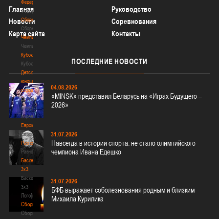
Федерация
Главная
Руководство
Федерация
Сборные
Новости
Соревнования
Сборные
Карта сайта
Контакты
Чемпионат
Чемпионат
Кубок
ПОСЛЕДНИЕ
НОВОСТИ
Кубок
Детско-
юношеские
04.08.2026
соревнования
«MINSK» представил Беларусь на «Играх Будущего –
Детско-
2026»
юношеские
соревнования
Еврокубки
31.07.2026
Еврокубки
Навсегда в истории спорта: не стало олимпийского
Разное
чемпиона Ивана Едешко
Разное
Баскетбол
3х3
Баскетбол
31.07.2026
3х3
БФБ выражает соболезнования родным и близким
Лого[modid=121]
Михаила Курилика
Сборные
Сборные