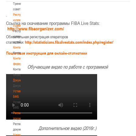
Тренерский
совет
.
Республиканская
коллегия
Ссылка на скачивание программы FIBA Live Stats:
судей
http://www.fibaorganizer.com/
Республиканская
Обязательная регистрация операторов
коллегия
статистики:
http://statisticians.fibalivestats.com/index.php/register/
судей
Контакты
Пошаговая инструкция для онлайн-статистики
Контакты
Контакты
федерации
Обучающее видео по работе с программой
Контакты
федерации
Документы
Документы
Устав
БФБ
Устав
БФБ
Регламентирующие
документы
Регламентирующие
Дополнительное видео (2016г.)
документы
Материалы