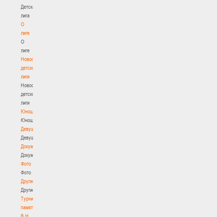
Детская
лига
О
лиге
О
лиге
Новости
детской
лиги
Новости
детской
лиги
Юноши
Юноши
Девушки
Девушки
Документы
Документы
Фото
Фото
Другие
Другие
Турнир
памяти
В.Н.