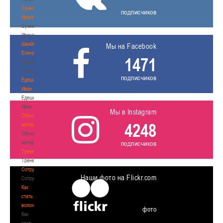
Сумникова
подписчиков
Ирина
Сумникова
Ирина
Швайбович
Мы на Facebook
Елена
1471
Швайбович
Елена
подписчиков
Едешко
Иван
Едешко
Иван
Мы в Instagram
Обучающие
4248
материалы
Обучающие
материалы
подписчиков
Тренерам
Тренерам
Сотрудничество
Наши фото на Flickr.com
Сотрудничество
Как
стать
волонтером
фото
Как
стать