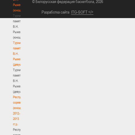
© Белорусская федерация баскетбола, 2026
Рыженкова
(юноши)
Разработка сайта
ITG-SOFT </>
Турнир
памяти
В.Н.
Рыженкова
(юноши)
Турнир
памяти
В.Н.
Рыженкова
(девушки)
Турнир
памяти
В.Н.
Рыженкова
(девушки)
Республиканские
соревнования
(юноши)
2012-
2013
гг.р.
Республиканские
соревнования