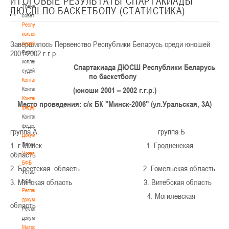
ИТОГОВЫЕ РЕЗУЛЬТАТЫ СПАРТАКИАДЫ
Тренерский
ДЮСШ ПО БАСКЕТБОЛУ (СТАТИСТИКА)
совет
Республиканская
коллегия
Завершилось Первенство Республики Беларусь среди юношей
судей
2001-2002 г.г.р.
Республиканская
коллегия
Спартакиада ДЮСШ Республики Беларусь
судей
по баскетболу
Контакты
(юноши 2001 – 2002 г.г.р.)
Контакты
Контакты
Место проведения: с/к БК "Минск-2006" (ул.Уральская, 3А)
федерации
Контакты
федерации
группа А группа Б
Документы
1. г.Минск 1. Гродненская
Документы
область
Устав
БФБ
2. Брестская область 2. Гомельская область
Устав
3. Минская область 3. Витебская область
БФБ
Регламентирующие
4. Могилевская
документы
область
Регламентирующие
документы
Материалы