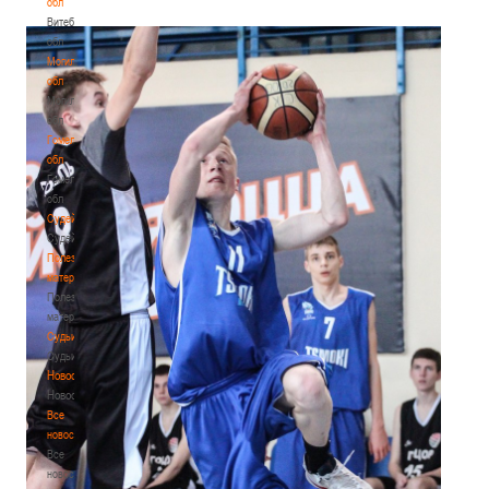
обл
Витебская
обл
Могилевская
обл
Могилевская
обл
Гомельская
обл
Гомельская
обл
Судейство
Судейство
Полезные
материалы
Полезные
материалы
Судьи
Судьи
Новости
Новости
Все
новости
Все
новости