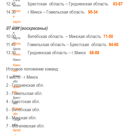
12.45 Брестская область – Гродненская область
63-87
волонтером
Спонсоры
14.30 г.Минск – Гомельская область
95-34
и
партнеры
Спонсоры
07 мая (воскресенье)
и
10.00 Витебская область – Минская область
71-50
партнеры
Школы
11.45 Гомельская область – Брестская область
94-60
Школы
13.30 Гродненская область – г.Минск
68-88
Минск
Минск
Минская
Итоговое положение команд
обл
Минская
1 место - г.Минск
обл
2 - Гродненская обл.
Брестская
обл
3 - Гомельская обл.
Брестская
4 - Брестская обл.
обл
Гродненская
5 - Витебская обл.
обл
6 - Минская обл.
Гродненская
обл
7 - Могилевская обл.
Витебская