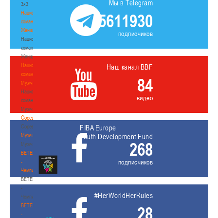
Мы в Telegram
3х3
Национальная
5611930
команда.
Женщины
подписчиков
Национальная
команда.
Женщины
Национальная
Наш канал BBF
команда.
84
Мужчины
Национальная
видео
команда.
Мужчины
Соревнования
Соревнования
FIBA Europe
Мужчины
Youth Development Fund
268
Мужчины
BETERA
подписчиков
-
Чемпионат
BETERA
-
#HerWorldHerRules
Чемпионат
BETERA
28
-