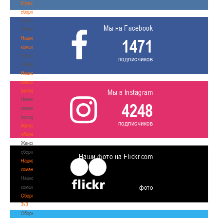
Мужские
сборные
Мужские
Мы на Facebook
сборные
Национальная
1471
команда
Национальная
подписчиков
команда
Национальная
команда
(история)
Мы в Instagram
Национальная
4248
команда
(история)
подписчиков
Женские
сборные
Женские
сборные
Наши фото на Flickr.com
Национальная
команда
Национальная
фото
команда
Сборные
3х3
Сборные