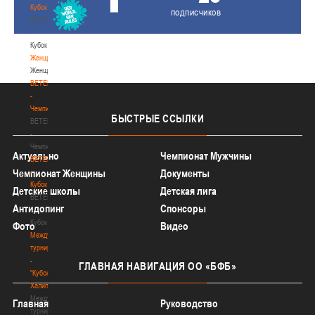
Кубок
подписчиков
BETERA
-
Кубок
Женщины
Женщины
BETERA
-
Чемпионат
БЫСТРЫЕ
ССЫЛКИ
BETERA
-
Чемпионат
Актуально
Чемпионат Мужчины
BETERA
-
Чемпионат Женщины
Документы
Кубок
Детские школы
Детская лига
BETERA
Антидопинг
Спонсоры
-
Кубок
Фото
Видео
Международный
турнир
-
ГЛАВНАЯ
НАВИГАЦИЯ ОО «БФБ»
"Кубок
Халипского"
Международный
Главная
Руководство
турнир