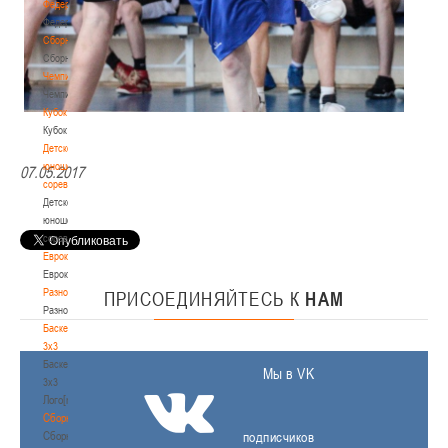
Федерация
Федерация
Сборные
Сборные
Чемпионат
Чемпионат
Кубок
Кубок
Детско-
юношеские
07.05.2017
соревнования
Детско-
юношеские
соревнования
Еврокубки
Еврокубки
Разное
ПРИСОЕДИНЯЙТЕСЬ
К
НАМ
Разное
Баскетбол
3х3
Баскетбол
Мы в VK
3х3
Лого[modid=121]
Сборные
Сборные
подписчиков