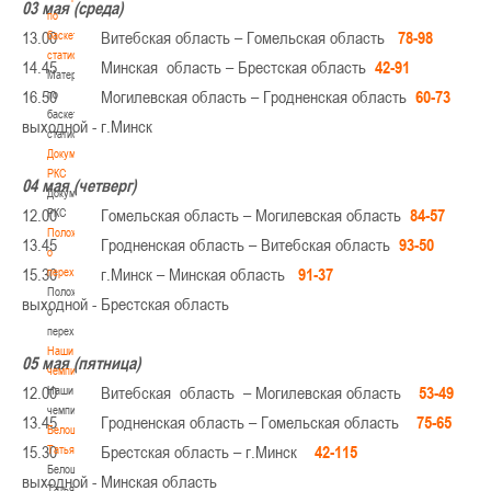
03 мая (среда)
по
13.00 Витебская область – Гомельская область
78-98
баскетбольной
статистике
14.45 Минская область – Брестская область
42-91
Материалы
16.50 Могилевская область – Гродненская область
60-73
по
баскетбольной
выходной - г.Минск
статистике
Документы
РКС
04 мая (четверг)
Документы
12.00 Гомельская область – Могилевская область
84-57
РКС
Положение
13.45 Гродненская область – Витебская область
93-50
о
15.30 г.Минск – Минская область
91-37
переходах
Положение
выходной - Брестская область
о
переходах
Наши
05 мая (пятница)
чемпионы
12.00 Витебская область – Могилевская область
53-49
Наши
чемпионы
13.45 Гродненская область – Гомельская область
75-65
Белошапко
15.30 Брестская область – г.Минск
42-115
Татьяна
Белошапко
выходной - Минская область
Татьяна