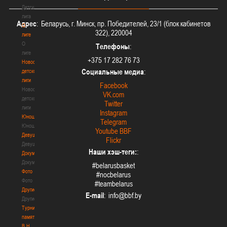
Детская
лига
Адрес
: Беларусь, г. Минск, пр. Победителей, 23/1 (блок кабинетов
О
322), 220004
лиге
О
Телефоны
:
лиге
+375 17 282 76 73
Новости
Социальные медиа
:
детской
лиги
Facebook
Новости
VK.com
детской
Twitter
лиги
Instagram
Юноши
Telegram
Юноши
Youtube BBF
Девушки
Flickr
Девушки
Наши хэш-теги:
:
Документы
Документы
#belarusbasket
Фото
#nocbelarus
Фото
#teambelarus
Другие
E-mail
:
Другие
Турнир
памяти
В.Н.