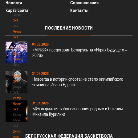
Новости
Соревнования
-
"Кубок
Карта сайта
Контакты
Халипского"
3x3
3x3
ПОСЛЕДНИЕ
НОВОСТИ
Чемпионат
3х3
Чемпионат
04.08.2026
3х3
«MINSK» представил Беларусь на «Играх Будущего –
Лига
2026»
"Палова"
Лига
"Палова"
31.07.2026
Документы
Навсегда в истории спорта: не стало олимпийского
3х3
чемпиона Ивана Едешко
Документы
3х3
История
31.07.2026
баскетбола
БФБ выражает соболезнования родным и близким
3х3
Михаила Курилика
История
баскетбола
3х3
Детская
БЕЛОРУССКАЯ
ФЕДЕРАЦИЯ БАСКЕТБОЛА
лига