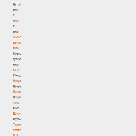
Детская
лига
О
лиге
О
лиге
Новости
детской
лиги
Новости
детской
лиги
Юноши
Юноши
Девушки
Девушки
Документы
Документы
Фото
Фото
Другие
Другие
Турнир
памяти
В.Н.