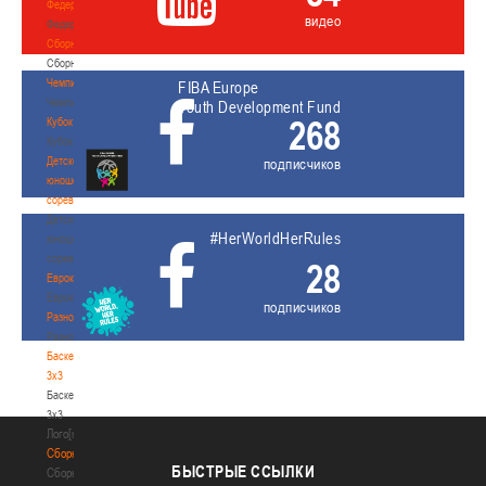
Федерация
видео
Федерация
Сборные
Сборные
Чемпионат
FIBA Europe
Чемпионат
Youth Development Fund
268
Кубок
Кубок
Детско-
подписчиков
юношеские
соревнования
Детско-
#HerWorldHerRules
юношеские
соревнования
28
Еврокубки
Еврокубки
подписчиков
Разное
Разное
Баскетбол
3х3
Баскетбол
3х3
Лого[modid=121]
Сборные
БЫСТРЫЕ
ССЫЛКИ
Сборные