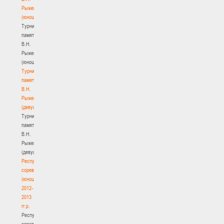
Рыженкова
(юноши)
Турнир
памяти
В.Н.
Рыженкова
(юноши)
Турнир
памяти
В.Н.
Рыженкова
(девушки)
Турнир
памяти
В.Н.
Рыженкова
(девушки)
Республиканские
соревнования
(юноши)
2012-
2013
гг.р.
Республиканские
соревнования