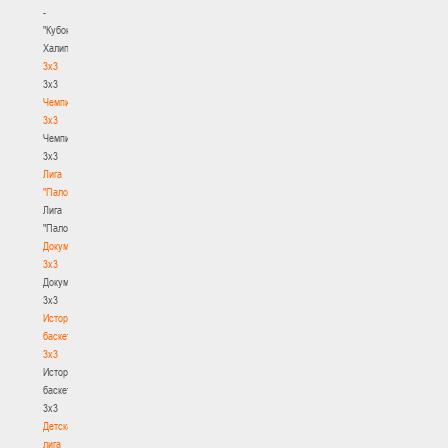
-
"Кубок
Халипского"
3x3
3x3
Чемпионат
3х3
Чемпионат
3х3
Лига
"Палова"
Лига
"Палова"
Документы
3х3
Документы
3х3
История
баскетбола
3х3
История
баскетбола
3х3
Детская
лига