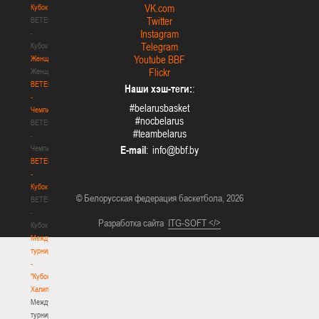
VK.com
Кубок
Twitter
BETERA
Instagram
-
Telegram
Кубок
Youtube BBF
Женщины
Flickr
Женщины
BETERA
Наши хэш-теги:
:
-
#belarusbasket
Чемпионат
#nocbelarus
BETERA
#teambelarus
-
Чемпионат
E-mail
:
BETERA
-
Кубок
© Белорусская федерация баскетбола, 2026
BETERA
-
Разработка сайта
ITG-SOFT </>
Кубок
Международный
турнир
-
"Кубок
Халипского"
Международный
турнир