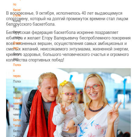
по
2.
«Гродно-93»
баскетбольной
В воскресенье, 9 октября, исполнилось 40 лет выдающемуся
3.
«Импульс-
статистике
спортсмену, который на долгий промежуток времени стал лицом
Группа
БГУИР»
Материалы
белорусского баскетбола.
«А»
по
Белорусская федерация баскетбола искренне поздравляет
баскетбольной
1.
юбиляра и желает Егору Валерьевичу беспроблемного покорения
статистике
«Цмок
i
-
всех жизненных вершин, осуществления самых амбициозных и
Документы
М
i
нск»
смелых желаний, неиссякаемого энтузиазма, жизненной энергии,
РКС
2.
крепкого здоровья, большого человеческого счастья и огромного
Документы
«Цмок
i
-
количества спортивных побед!
РКС
М
i
нск-2»
Положение
о
3.
переходах
«Рубон»
Положение
о
12
переходах
октября
Наши
(среда)
чемпионы
17-
Наши
00
чемпионы
«
Цмок
i
-
Белошапко
М
i
нск
»
Татьяна
-
Белошапко
Татьяна