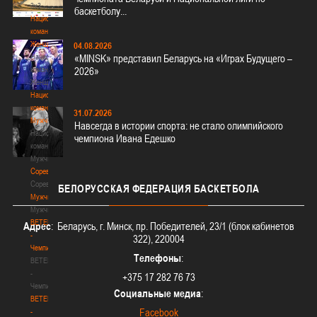
3х3
баскетболу...
Национальная
команда.
Женщины
04.08.2026
Национальная
«MINSK» представил Беларусь на «Играх Будущего –
команда.
2026»
Женщины
Национальная
команда.
31.07.2026
Мужчины
Навсегда в истории спорта: не стало олимпийского
Национальная
чемпиона Ивана Едешко
команда.
Мужчины
Соревнования
Соревнования
БЕЛОРУССКАЯ
ФЕДЕРАЦИЯ БАСКЕТБОЛА
Мужчины
Мужчины
BETERA
Адрес
: Беларусь, г. Минск, пр. Победителей, 23/1 (блок кабинетов
-
322), 220004
Чемпионат
Телефоны
:
BETERA
-
+375 17 282 76 73
Чемпионат
Социальные медиа
:
BETERA
Facebook
-