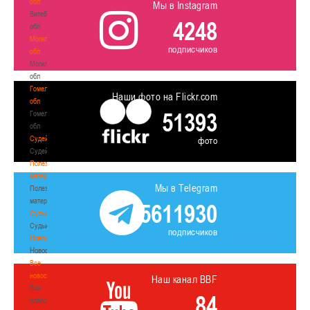
обл
Мы в Instagram
Витебская
4248
обл
Могилевская
подписчиков
обл
Могилевская
обл
Гомельская
Наши фото на Flickr.com
обл
51393
Гомельская
обл
Судейство
фото
Судейство
Полезные
материалы
Мы в Telegram
Полезные
материалы
5611930
Судьи
Судьи
подписчиков
Новости
Новости
Все
новости
Наш канал BBF
Все
84
новости