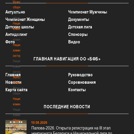
Мужские
сборные
Актуально
Чемпионат Мужчины
Мужские
сборные
Чемпионат Женщины
Документы
Национальная
Детские школы
Детская лига
команда
Антидопинг
Спонсоры
Национальная
команда
Фото
Видео
Национальная
команда
(история)
ГЛАВНАЯ
НАВИГАЦИЯ ОО «БФБ»
Национальная
команда
(история)
Главная
Руководство
Женские
Новости
Соревнования
сборные
Женские
Карта сайта
Контакты
сборные
Национальная
команда
ПОСЛЕДНИЕ
НОВОСТИ
Национальная
команда
Сборные
10.08.2026
3х3
Палова-2026. Открыта регистрация на III этап
Сборные
чемпионата Беларуси и Национальной лиги по