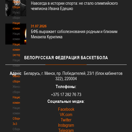
Мужские
Навсегда в истории спорта: не стало олимпийского
сборные
чемпиона Ивана Едешко
Мужские
сборные
Национальная
31.07.2026
команда
БФБ выражает соболезнования родным и близким
Национальная
Михаила Курилика
команда
Национальная
команда
(история)
БЕЛОРУССКАЯ
ФЕДЕРАЦИЯ БАСКЕТБОЛА
Национальная
команда
(история)
Адрес
: Беларусь, г. Минск, пр. Победителей, 23/1 (блок кабинетов
Женские
322), 220004
сборные
Телефоны
:
Женские
сборные
+375 17 282 76 73
Национальная
Социальные медиа
:
команда
Национальная
Facebook
команда
VK.com
Сборные
Twitter
3х3
Instagram
Сборные
Telegram