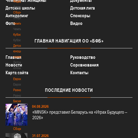
Чемпионат Женщины
Документы
Федерация
Федерация
Детские школы
Детская лига
Сборные
Антидопинг
Спонсоры
Сборные
Фото
Видео
Чемпионат
Чемпионат
Кубок
Кубок
ГЛАВНАЯ
НАВИГАЦИЯ ОО «БФБ»
Детско-
юношеские
Главная
Руководство
соревнования
Детско-
Новости
Соревнования
юношеские
Карта сайта
Контакты
соревнования
Еврокубки
Еврокубки
ПОСЛЕДНИЕ
НОВОСТИ
Разное
Разное
Баскетбол
04.08.2026
3х3
«MINSK» представил Беларусь на «Играх Будущего –
Баскетбол
2026»
3х3
Лого[modid=121]
Сборные
Сборные
31.07.2026