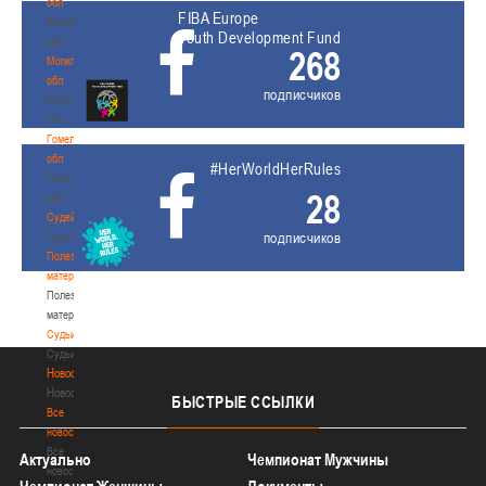
обл
FIBA Europe
Витебская
Youth Development Fund
обл
268
Могилевская
обл
подписчиков
Могилевская
обл
Гомельская
обл
#HerWorldHerRules
Гомельская
28
обл
Судейство
подписчиков
Судейство
Полезные
материалы
Полезные
материалы
Судьи
Судьи
Новости
Новости
БЫСТРЫЕ
ССЫЛКИ
Все
новости
Все
Актуально
Чемпионат Мужчины
новости