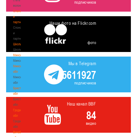
подписчиков
волонтером
Спонсоры
и
партнеры
Наши фото на Flickr.com
Спонсоры
и
партнеры
фото
Школы
Школы
Минск
Минск
Мы в Telegram
Минская
5611927
обл
Минская
подписчиков
обл
Брестская
обл
Брестская
Наш канал BBF
обл
Гродненская
84
обл
Гродненская
видео
обл
Витебская