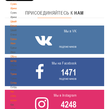
Сумникова
Ирина
ПРИСОЕДИНЯЙТЕСЬ
К
НАМ
Сумникова
Ирина
Швайбович
Елена
Швайбович
Мы в VK
Елена
Едешко
Иван
подписчиков
Едешко
Иван
Обучающие
материалы
Мы на Facebook
Обучающие
1471
материалы
Тренерам
подписчиков
Тренерам
Сотрудничество
Сотрудничество
Как
Мы в Instagram
стать
волонтером
4248
Как
стать