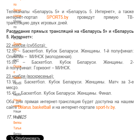
по
баскетбольной
Телеканалы «Беларусь 5» и «Беларусь 5. Интернет», а также
статистике
интернет-портал
SPORT5.by
проведут прямую ТВ-
Материалы
трансляцию двух игровых дней.
по
Расписание прямых трансляций на «Беларусь 5» и «Беларусь
баскетбольной
5. Интернет»:
статистике
Документы
22 ноября (суббота):
РКС
12.50 – Баскетбол. Кубок Беларуси. Женщины. 1-й полуфинал:
Документы
Олимпия –
МИНСК (молодежная).
РКС
15.00 – Баскетбол. Кубок Беларуси. Женщины. 2-
Положение
й полуфинал: Горизонт – МИНСК.
о
23 ноября (воскресенье):
переходах
13.15 – Баскетбол. Кубок Беларуси. Женщины. Матч за 3-е
Положение
место.
о
15.45 – Баскетбол. Кубок Беларуси. Женщины. Финал.
переходах
Наши
Оба дня прямая интернет-трансляция будет доступна на нашем
чемпионы
сайте
belarus.basketball
и на интернет-портале
sport-tv.by
.
Наши
17.11.2025
чемпионы
Белошапко
Татьяна
Белошапко
Татьяна