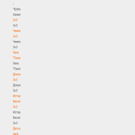
-
"Кубок
Халипского"
3x3
3x3
Чемпионат
3х3
Чемпионат
3х3
Лига
"Палова"
Лига
"Палова"
Документы
3х3
Документы
3х3
История
баскетбола
3х3
История
баскетбола
3х3
Детская
лига