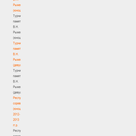
Рыженкова
(юноши)
Турнир
памяти
В.Н.
Рыженкова
(юноши)
Турнир
памяти
В.Н.
Рыженкова
(девушки)
Турнир
памяти
В.Н.
Рыженкова
(девушки)
Республиканские
соревнования
(юноши)
2012-
2013
гг.р.
Республиканские
соревнования