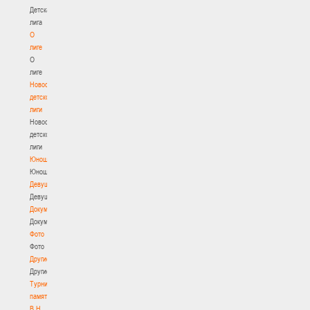
Детская
лига
О
лиге
О
лиге
Новости
детской
лиги
Новости
детской
лиги
Юноши
Юноши
Девушки
Девушки
Документы
Документы
Фото
Фото
Другие
Другие
Турнир
памяти
В.Н.