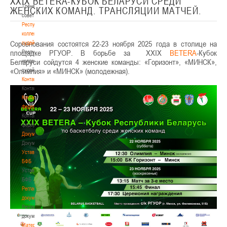
XXIX BETERA-КУБОК БЕЛАРУСИ СРЕДИ
Тренерский
ЖЕНСКИХ КОМАНД. ТРАНСЛЯЦИИ МАТЧЕЙ.
совет
Республиканская
коллегия
Соревнования состоятся
22-23
ноября 2025 года
в столице
на
судей
площадке
РГУОР.
В борьбе за
XXIX
BETERA
-Кубок
Республиканская
Беларуси
сойдутся 4 женские
команды:
«Горизонт», «МИНСК»,
коллегия
«Олимпия» и «МИНСК» (молодежная).
судей
Контакты
Контакты
Контакты
федерации
Контакты
федерации
Документы
Документы
Устав
БФБ
Устав
БФБ
Регламентирующие
документы
Регламентирующие
документы
Материалы