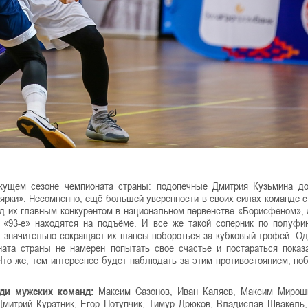
екущем сезоне чемпионата страны: подопечные Дмитрия Кузьмина д
лярки». Несомненно, ещё большей уверенности в своих силах команде с
д их главным конкурентом в национальном первенстве «Борисфеном»,
о «93-е» находятся на подъёме. И все же такой соперник по полуфи
 значительно сокращает их шансы побороться за кубковый трофей. Од
ната страны не намерен попытать своё счастье и постараться показ
 Что же, тем интереснее будет наблюдать за этим противостоянием, по
еди мужских команд:
Максим Сазонов, Иван Каляев, Максим Мирошн
 Дмитрий Куратник, Егор Потупчик, Тимур Дрюков, Владислав Швакель