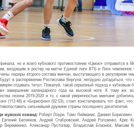
финала, но и всего кубкового противостояния «Цмокі» отправится в М
там, входящим в ростер на матчи Единой лиги ВТБ и Лиги чемпионов
ючены лидеры второго состава минчан, выступающего в регулярном че
будут в распоряжении Ростислава Вергуна, нетрудно догадаться, что
намерен отдавать титул. Пожалуй, такой серьезный подход к кубковым 
м» завершение календарного года на высокой ноте. К тому же, в
ства сезона 2019-2020 и то, с какой уверенностью минчане добились
н» (113:48) и «Борисфен» (92:53), стоит констатировать тот факт, что 
отивопоставить сильнейшей дружине страны последнего десятилетия.
ди мужских команд:
Роберт Лоури, Томс Лейманис, Даниил Борисевич,
 Евгений Белянков, Андрей Стабровский, Андрей Рогозенко, Крис К
р Веремеенко, Александр Пустогвар, Владислав Близнюк, Максим К