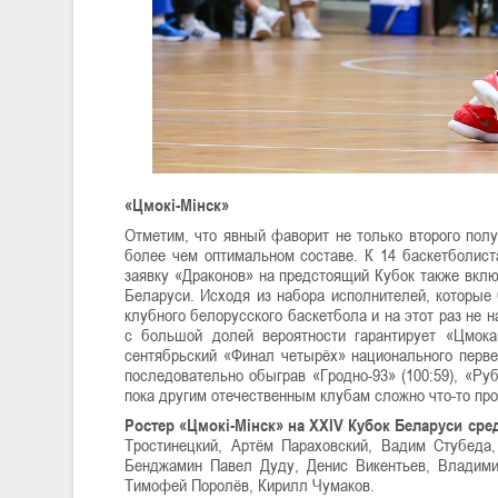
«Цмокі-Мінск»
Отметим, что явный фаворит не только второго полу
более чем оптимальном составе. К 14 баскетболис
заявку «Драконов» на предстоящий Кубок также вкл
Беларуси. Исходя из набора исполнителей, которые 
клубного белорусского баскетбола и на этот раз не 
с большой долей вероятности гарантирует «Цмока
сентябрьский «Финал четырёх» национального первен
последовательно обыграв «Гродно-93» (100:59), «Рубо
пока другим отечественным клубам сложно что-то пр
Ростер «Цмокі-Мінск» на XXIV Кубок Беларуси сре
Тростинецкий, Артём Параховский, Вадим Стубеда,
Бенджамин Павел Дуду, Денис Викентьев, Владими
Тимофей Поролёв, Кирилл Чумаков.