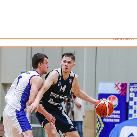
Как стать волонтером
Минск
ди мужских команд остается всего три дня. Во втором полуфинале 
Спонсоры и партнеры
Минская обл
ичные «Цмокі» и «Гродно-93».
Брестская обл
Гродненская об
Витебская обл
Могилевская об
Гомельская обл