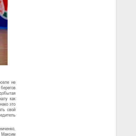
оселе не
 берегов
 добытая
налу как
нако это
ать свой
бедитель
иченко,
, Максим