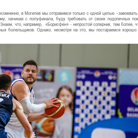
есомненно, в Могилев мы отправимся только с одной целью - завоевать
ому, начиная с полуфинала, буду требовать от своих подопечных по
Знаем, что, например, «Борисфен» - непростой соперник, тем более, ч
тных болельщиков. Однако, несмотря на это, мы постараемся хорошо