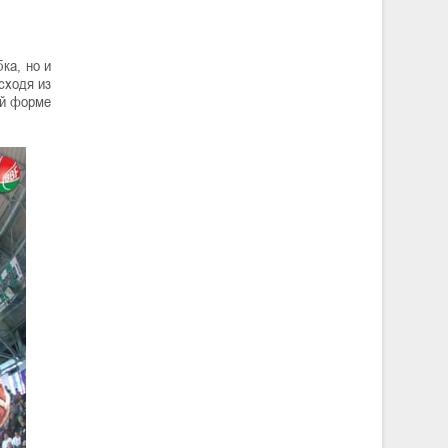
ка, но и
сходя из
ой форме