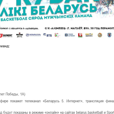
оманд:
 лет Победы, 1А)
фире покажет телеканал «Беларусь 5. Интернет», трансляция фин
будут показаны в режиме «онлайн» на сайтах belarus.basketball и Sport-