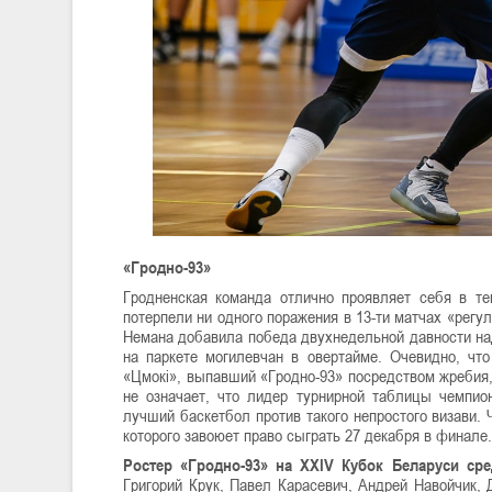
«Гродно-93»
Гродненская команда отлично проявляет себя в т
потерпели ни одного поражения в 13-ти матчах «регу
Немана добавила победа двухнедельной давности на
на паркете могилевчан в овертайме. Очевидно, чт
«Цмокі», выпавший «Гродно-93» посредством жребия,
не означает, что лидер турнирной таблицы чемпио
лучший баскетбол против такого непростого визави.
которого завоюет право сыграть 27 декабря в финале.
Ростер «Гродно-93» на XXIV Кубок Беларуси ср
Григорий Крук, Павел Карасевич, Андрей Навойчик,