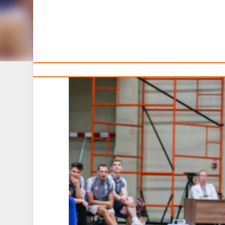
Тренерам
До старта XXIV Кубка Беларуси по баскетболу сре
который также состоится 26 декабря, встретятся стол