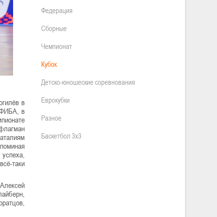
Федерация
Сборные
Чемпионат
Кубок
Детско-юношеские соревнования
Еврокубки
огилёв в
 ФИБА, в
Разное
мпионате
 флагман
Баскетбол 3х3
баталиям
споминая
 успеха,
всё-таки
 Алексей
лайберн,
оратцов,