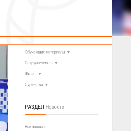
2014 гг.р.
Полезные материалы
Товарищеские игры (девушки)
О федерации
турнира,
Судьи
ОДМ 2008-2009 гг.р. (девушки)
ОДМ 2008-2009 гг.р. (юноши)
Контакты
л
Первенство 2010-2011 гг.р. (юноши)
Первенство 2011-2012 гг.р. (юноши)
Документы
л
Первенство 2012-2013 гг.р. (юноши)
Наши чемпионы
Обучающие материалы
Сотрудничество
Школы
Судейство
РАЗДЕЛ
Новости
Все новости