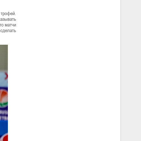
 трофей.
казывать
то матчи
 сделать