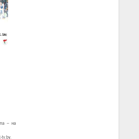
ала – на
tv.by.