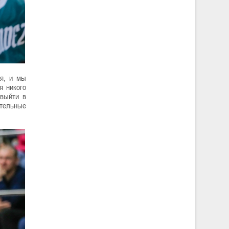
ся, и мы
я никого
 выйти в
ительные