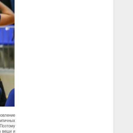
новление
типичных
Поэтому
а вещи и