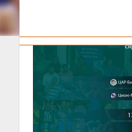
Тренерам
Сегодня, 3 декабря, в прямом эфире на YouTube-к
регламенту турнира были определены пары полуфина