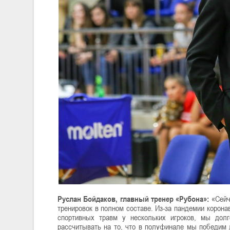
Руслан Бойдаков, главный тренер «Рубона»:
«Сейча
тренировок в полном составе. Из-за пандемии корона
спортивных травм у нескольких игроков, мы дол
рассчитывать на то, что в полуфинале мы победим 