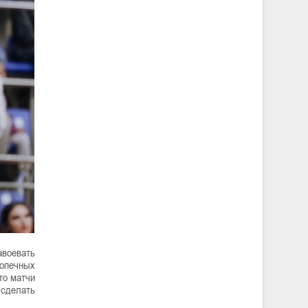
авоевать
допечных
то матчи
 сделать