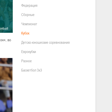
Федерация
Сборные
Чемпионат
Кубок
он», во
Детско-юношеские соревнования
Еврокубки
Разное
Баскетбол 3х3