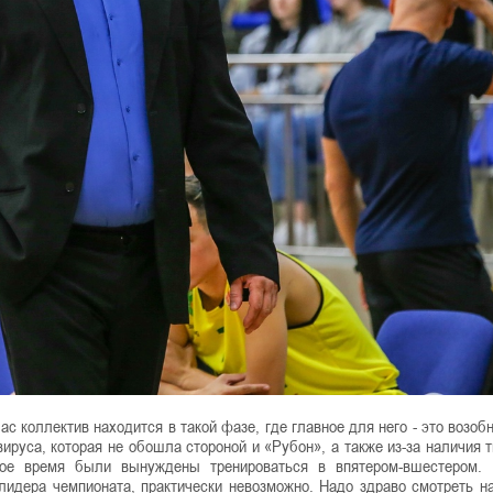
с коллектив находится в такой фазе, где главное для него - это возоб
вируса, которая не обошла стороной и «Рубон», а также из-за наличия 
гое время были вынуждены тренироваться в впятером-вшестером. 
лидера чемпионата, практически невозможно. Надо здраво смотреть н