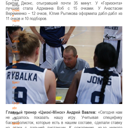
Бритни Джонс, отыгравшей почти 35 минут. У «Горизонта»
волонтером
лучшей стала Адрианна Вэб с 15 очками. У Анастасии
Спонсоры
Веремеенко – 12 очков, Юлия Рытикова оформила дабл-дабл из
и
11 очков и 10 подборов.
партнеры
Спонсоры
и
партнеры
Школы
Школы
Минск
Минск
Минская
обл
Минская
обл
Брестская
обл
Брестская
обл
Гродненская
обл
Главный тренер «Цмокi-Мiнск» Андрей Вавлев:
«Сегодня нам
Гродненская
не удалось показать нашу игру. Учитывая специфику
обл
баскетболисток, которые есть в нашем составе, сделали ставку
Витебская
на атаки с дальней дистанции. К сожалению, из-за низкого