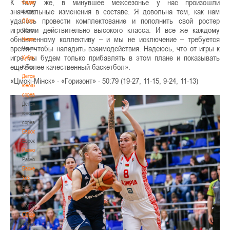
К тому же, в минувшее межсезонье у нас произошли
Федерация
значительные изменения в составе. Я довольна тем, как нам
Федерация
удалось провести комплектование и пополнить свой ростер
Сборные
игроками действительно высокого класса. И все же каждому
Сборные
обновленному коллективу – и мы не исключение – требуется
Чемпионат
время, чтобы наладить взаимодействия. Надеюсь, что от игры к
Чемпионат
игре мы будем только прибавлять в этом плане и показывать
Кубок
ещё более качественный баскетбол».
Кубок
Детско-
«Цмокi-Мiнск» - «Горизонт» - 50:79 (19-27, 11-15, 9-24, 11-13)
юношеские
соревнования
Детско-
юношеские
соревнования
Еврокубки
Еврокубки
Разное
Разное
Баскетбол
3х3
Баскетбол
3х3
Лого[modid=121]
Сборные
Сборные