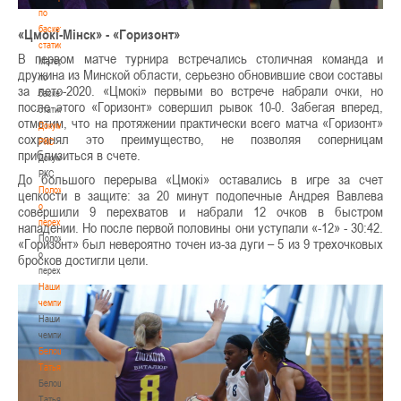
по
баскетбольной
«Цмокi-Мiнск» - «Горизонт»
статистике
В первом матче турнира встречались столичная команда и
Материалы
дружина из Минской области, серьезно обновившие свои составы
по
за лето-2020. «Цмокi» первыми во встрече набрали очки, но
баскетбольной
после этого «Горизонт» совершил рывок 10-0. Забегая вперед,
статистике
отметим, что на протяжении практически всего матча «Горизонт»
Документы
сохранял это преимущество, не позволяя соперницам
РКС
приблизиться в счете.
Документы
РКС
До большого перерыва «Цмокi» оставались в игре за счет
Положение
цепкости в защите: за 20 минут подопечные Андрея Вавлева
о
совершили 9 перехватов и набрали 12 очков в быстром
переходах
нападении. Но после первой половины они уступали «-12» - 30:42.
Положение
«Горизонт» был невероятно точен из-за дуги – 5 из 9 трехочковых
о
бросков достигли цели.
переходах
Наши
чемпионы
Наши
чемпионы
Белошапко
Татьяна
Белошапко
Татьяна