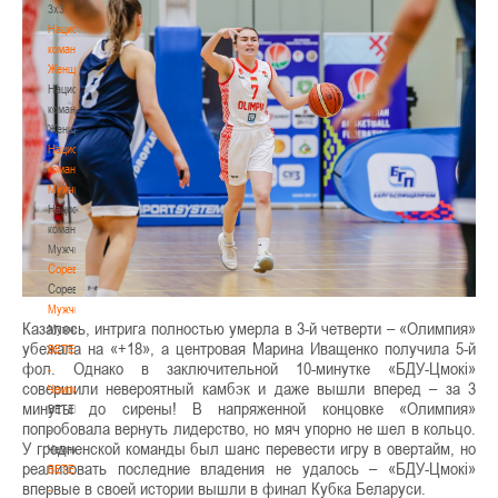
3х3
Национальная
команда.
Женщины
Национальная
команда.
Женщины
Национальная
команда.
Мужчины
Национальная
команда.
Мужчины
Соревнования
Соревнования
Мужчины
Казалось, интрига полностью умерла в 3-й четверти – «Олимпия»
Мужчины
убежала на «+18», а центровая Марина Иващенко получила 5-й
BETERA
фол. Однако в заключительной 10-минутке «БДУ-Цмокi»
-
совершили невероятный камбэк и даже вышли вперед – за 3
Чемпионат
минуты до сирены! В напряженной концовке «Олимпия»
BETERA
попробовала вернуть лидерство, но мяч упорно не шел в кольцо.
-
У гродненской команды был шанс перевести игру в овертайм, но
Чемпионат
реализовать последние владения не удалось – «БДУ-Цмокi»
BETERA
впервые в своей истории вышли в финал Кубка Беларуси.
-