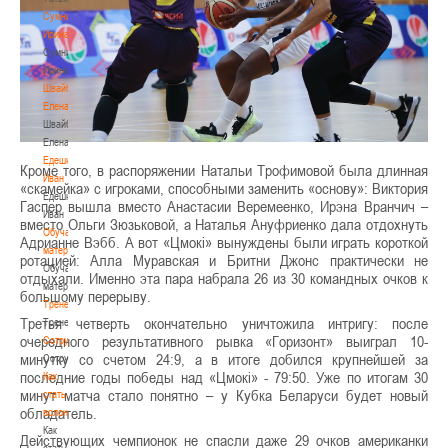
Сумникова
Ирина
Сумникова
Ирина
Швайбович
Елена
Швайбович
Елена
Едешко
Кроме того, в распоряжении Натальи Трофимовой была длинная
Иван
«скамейка» с игроками, способными заменить «основу»: Виктория
Едешко
Гаспер вышла вместо Анастасии Веремеенко, Ирэна Вранчич –
Иван
вместо Ольги Зюзьковой, а Наталья Ануфриенко дала отдохнуть
Обучающие
Адрианне Вэбб. А вот «Цмокi» вынуждены были играть короткой
материалы
ротацией: Алла Муравская и Бритни Джонс практически не
Обучающие
отдыхали. Именно эта пара набрала 26 из 30 командных очков к
материалы
большому перерыву.
Тренерам
Третья четверть окончательно уничтожила интригу: после
Тренерам
очередного результативного рывка «Горизонт» выиграл 10-
Сотрудничество
минутку со счетом 24:9, а в итоге добился крупнейшей за
Сотрудничество
последние годы победы над «Цмокi» - 79:50. Уже по итогам 30
Как
минут матча стало понятно – у Кубка Беларуси будет новый
стать
обладатель.
волонтером
Как
Действующих чемпионок не спасли даже 29 очков американки
стать