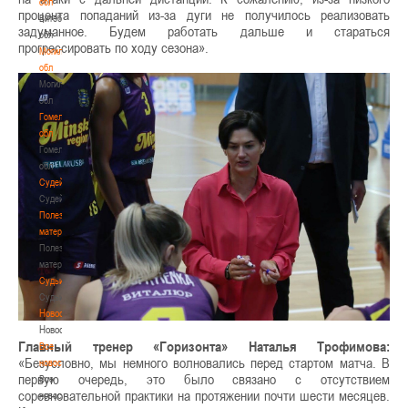
обл
процента попаданий из-за дуги не получилось реализовать
Витебская
задуманное. Будем работать дальше и стараться
обл
прогрессировать по ходу сезона».
Могилевская
обл
Могилевская
обл
Гомельская
обл
Гомельская
обл
Судейство
Судейство
Полезные
материалы
Полезные
материалы
Судьи
Судьи
Новости
Новости
Главный тренер «Горизонта» Наталья Трофимова:
Все
«Безусловно, мы немного волновались перед стартом матча. В
новости
первую очередь, это было связано с отсутствием
Все
соревновательной практики на протяжении почти шести месяцев.
новости