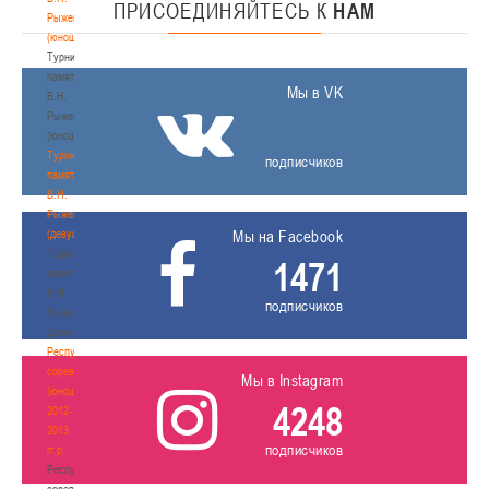
ПРИСОЕДИНЯЙТЕСЬ
К
НАМ
Рыженкова
(юноши)
Турнир
памяти
Мы в VK
В.Н.
Рыженкова
(юноши)
Турнир
подписчиков
памяти
В.Н.
Рыженкова
(девушки)
Мы на Facebook
Турнир
1471
памяти
В.Н.
подписчиков
Рыженкова
(девушки)
Республиканские
соревнования
Мы в Instagram
(юноши)
4248
2012-
2013
подписчиков
гг.р.
Республиканские
соревнования