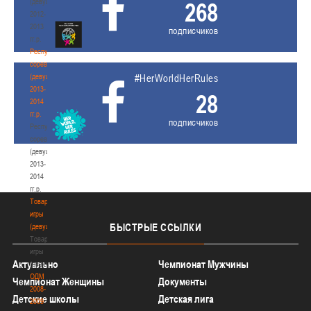
(девушки)
268
2012-
2013
подписчиков
гг.р.
Республиканские
соревнования
(девушки)
#HerWorldHerRules
2013-
28
2014
гг.р.
подписчиков
Республиканские
соревнования
(девушки)
2013-
2014
гг.р.
Товарищеские
игры
БЫСТРЫЕ
ССЫЛКИ
(девушки)
Товарищеские
игры
Актуально
Чемпионат Мужчины
(девушки)
ОДМ
Чемпионат Женщины
Документы
2008-
Детские школы
Детская лига
2009