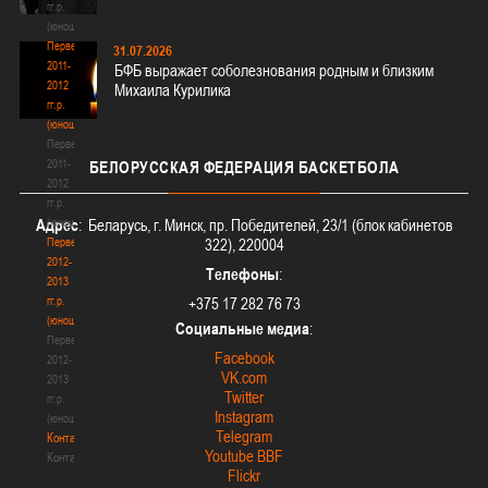
гг.р.
(юноши)
Первенство
31.07.2026
2011-
БФБ выражает соболезнования родным и близким
2012
Михаила Курилика
гг.р.
(юноши)
Первенство
2011-
БЕЛОРУССКАЯ
ФЕДЕРАЦИЯ БАСКЕТБОЛА
2012
гг.р.
(юноши)
Адрес
: Беларусь, г. Минск, пр. Победителей, 23/1 (блок кабинетов
Первенство
322), 220004
2012-
Телефоны
:
2013
гг.р.
+375 17 282 76 73
(юноши)
Социальные медиа
:
Первенство
Facebook
2012-
VK.com
2013
Twitter
гг.р.
Instagram
(юноши)
Telegram
Контакты
Youtube BBF
Контакты
Flickr