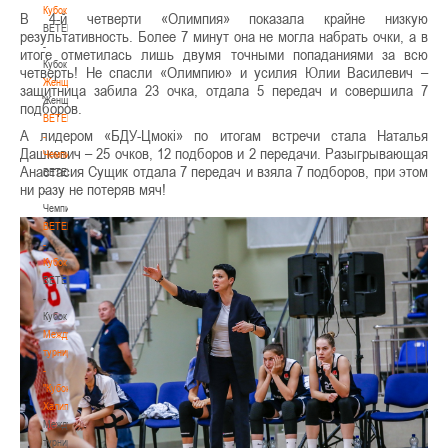
Кубок
В 4-й четверти «Олимпия» показала крайне низкую
BETERA
результативность. Более 7 минут она не могла набрать очки, а в
-
итоге отметилась лишь двумя точными попаданиями за всю
Кубок
четверть! Не спасли «Олимпию» и усилия Юлии Василевич –
Женщины
защитница забила 23 очка, отдала 5 передач и совершила 7
Женщины
подборов.
BETERA
А лидером «БДУ-Цмокi» по итогам встречи стала Наталья
-
Дашкевич – 25 очков, 12 подборов и 2 передачи. Разыгрывающая
Чемпионат
Анастасия Сущик отдала 7 передач и взяла 7 подборов, при этом
BETERA
ни разу не потеряв мяч!
-
Чемпионат
BETERA
-
Кубок
BETERA
-
Кубок
Международный
турнир
-
"Кубок
Халипского"
Международный
турнир