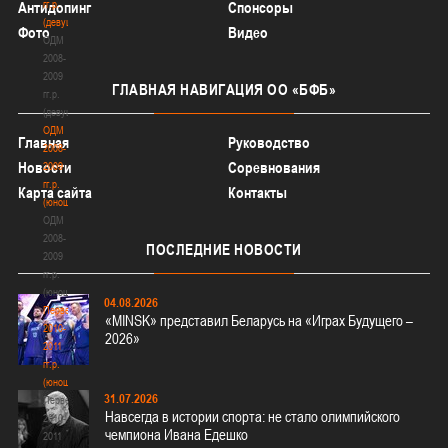
гг.р.
Антидопинг
Спонсоры
(девушки)
Фото
Видео
ОДМ
2008-
2009
ГЛАВНАЯ
НАВИГАЦИЯ ОО «БФБ»
гг.р.
(девушки)
ОДМ
Главная
Руководство
2008-
Новости
Соревнования
2009
гг.р.
Карта сайта
Контакты
(юноши)
ОДМ
2008-
ПОСЛЕДНИЕ
НОВОСТИ
2009
гг.р.
(юноши)
04.08.2026
Первенство
«MINSK» представил Беларусь на «Играх Будущего –
2010-
2026»
2011
гг.р.
(юноши)
31.07.2026
Первенство
Навсегда в истории спорта: не стало олимпийского
2010-
чемпиона Ивана Едешко
2011