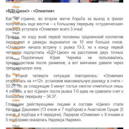
Мужские
сборные
«БДУ-Цмокi» - «Олимпия»
Мужские
сборные
Как ни странно, во втором матче борьба за выход в финал
Национальная
получилась еще жестче – к большому перерыву «студенческая»
команда
команда уступала «Олимпии» всего 3 очка!
Национальная
Правда, по ходу всей первой половины гродненский коллектив
команда
лидировал и дважды вырывался на 10 или больше очков.
Национальная
«Олимпия» начала встречу с рывка 13-3, но к концу первой
команда
четверти подпустила «БДУ-Цмокi» на расстояние двух точных
(история)
атак. Подопечные Юрия Черняка не пользовались
Национальная
преимуществом после разменов, а вот минчанки давили через
команда
трехсекундную зону.
(история)
Женские
Во второй четверти ситуация повторилась: «Олимпия»
сборные
оторвалась на «+12», установив максимальную разницу в счете –
Женские
33:21. Но за следующие 5 минут гостьи смогли отметиться лишь
сборные
4 очками, а вот «Цмокi» после рывка 7-0 едва не сравняли счет к
Национальная
большому перерыву – 34:37.
команда
Главными действующими лицами в составе «Цмокi» стали
Национальная
Наталья Дашкевич (13 очков и 7 подборов) и Анастасия Сущик (5
команда
очков, 4 подбора и 4 передачи). Лидером «Олимпии» с 9 очками и
Сборные
5 подборами оказалась Надежда Надежко.
3х3
Сборные