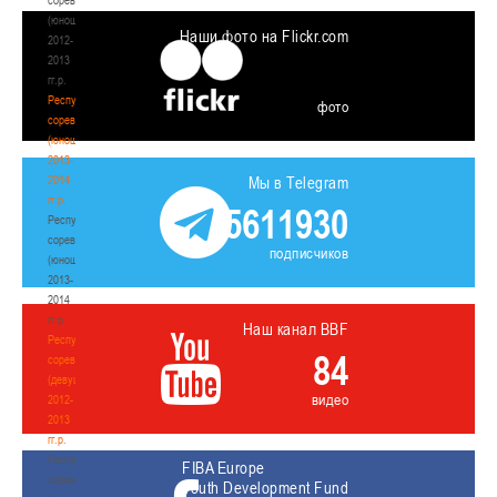
(юноши)
Наши фото на Flickr.com
2012-
2013
гг.р.
Республиканские
фото
соревнования
(юноши)
2013-
2014
Мы в Telegram
гг.р.
5611930
Республиканские
соревнования
подписчиков
(юноши)
2013-
2014
гг.р.
Наш канал BBF
Республиканские
84
соревнования
(девушки)
видео
2012-
2013
гг.р.
Республиканские
FIBA Europe
соревнования
Youth Development Fund