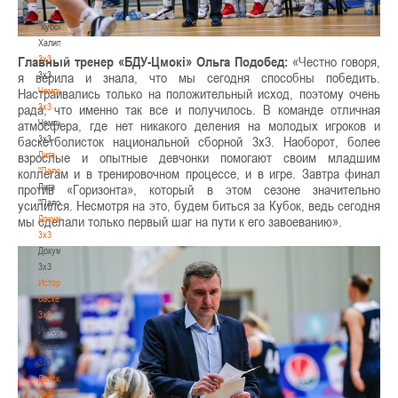
-
"Кубок
Халипского"
3x3
Главный тренер «БДУ-Цмокi» Ольга Подобед:
«Честно говоря,
3x3
я верила и знала, что мы сегодня способны победить.
Чемпионат
Настраивались только на положительный исход, поэтому очень
3х3
рада, что именно так все и получилось. В команде отличная
Чемпионат
атмосфера, где нет никакого деления на молодых игроков и
3х3
баскетболисток национальной сборной 3х3. Наоборот, более
Лига
взрослые и опытные девчонки помогают своим младшим
"Палова"
коллегам и в тренировочном процессе, и в игре. Завтра финал
Лига
против «Горизонта», который в этом сезоне значительно
"Палова"
усилился. Несмотря на это, будем биться за Кубок, ведь сегодня
Документы
мы сделали только первый шаг на пути к его завоеванию».
3х3
Документы
3х3
История
баскетбола
3х3
История
баскетбола
3х3
Детская
лига