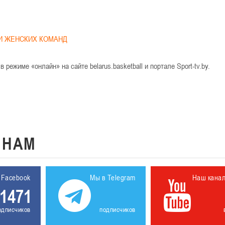
ДИ ЖЕНСКИХ КОМАНД
режиме «онлайн» на сайте belarus.basketball и портале Sport-tv.by.
К
НАМ
 Facebook
Мы в Telegram
Наш кана
1471
одписчиков
подписчиков