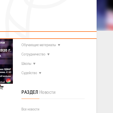
2014 гг.р.
Полезные материалы
Товарищеские игры (девушки)
О федерации
Судьи
ОДМ 2008-2009 гг.р. (девушки)
ОДМ 2008-2009 гг.р. (юноши)
Контакты
л
Первенство 2010-2011 гг.р. (юноши)
Первенство 2011-2012 гг.р. (юноши)
Документы
л
Первенство 2012-2013 гг.р. (юноши)
Наши чемпионы
Обучающие материалы
Сотрудничество
Школы
Судейство
РАЗДЕЛ
Новости
Все новости