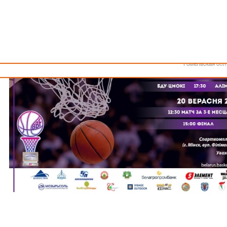
Как стать волонтером
Минск
Спонсоры и партнеры
Минская обл
Брестская обл
Гродненская об
Витебская обл
Могилевская об
Гомельская обл