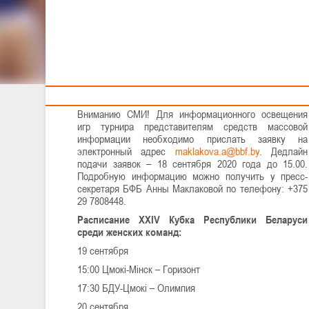
Тренерам
19-20 сентября 2020 года в столичном
спорткомплексе РГУОР (г.Минск, ул.Филимонова, 51-
Б) за трофей XXIV Кубка Республики Беларуси будут
бороться четыре команды: «Цмокі-Мінск»,
«Горизонт», «Олимпия», «БДУ-Цмокі».
Вниманию СМИ! Для информационного освещения
игр турнира представителям средств массовой
информации необходимо прислать заявку на
электронный адрес
. Дедлайн
подачи заявок – 18 сентября 2020 года до 15.00.
Подробную информацию можно получить у пресс-
секретаря БФБ Анны Маклаковой по телефону: +375
29 7808448.
Расписание XXIV Кубка Республики Беларуси
среди женских команд
:
19 сентября
15:00 Цмокі-Мінск – Горизонт
17:30 БДУ-Цмокі – Олимпия
20 сентября