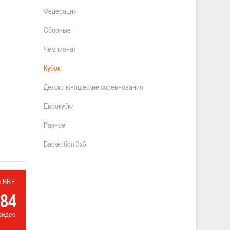
Федерация
Сборные
Чемпионат
Кубок
Детско-юношеские соревнования
Еврокубки
Разное
Баскетбол 3х3
л BBF
84
видео