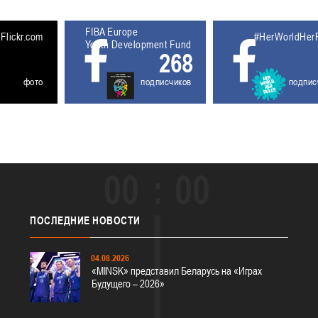
FIBA Europe
5611929
Flickr.com
#HerWorldHer
Youth Development Fund
268
фото
подписчиков
подпис
00
00
ПОСЛЕДНИЕ
НОВОСТИ
04.08.2026
«MINSK» представил Беларусь на «Играх
Будущего – 2026»