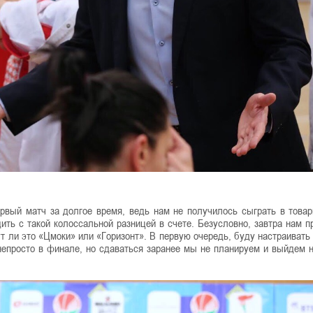
ервый матч за долгое время, ведь нам не получилось сыграть в това
ить с такой колоссальной разницей в счете. Безусловно, завтра нам п
т ли это «Цмоки» или «Горизонт». В первую очередь, буду настраивать
епросто в финале, но сдаваться заранее мы не планируем и выйдем н