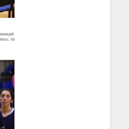
азницей.
еюсь, по