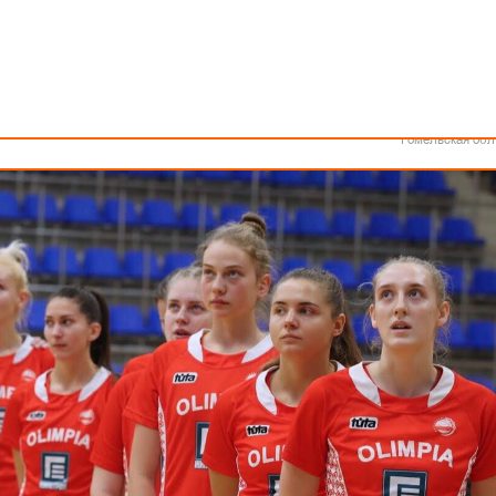
Как стать волонтером
Минск
Спонсоры и партнеры
Минская обл
Брестская обл
еларуси. В первом полуфинале гродненская «Олимпия» не оставил
Гродненская об
ли сильнее «Горизонта».
Витебская обл
Могилевская об
Гомельская обл