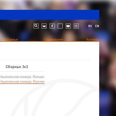
RU
EN
Поиск по сайту
vk
facebook
youtube
instagram
Сборные
Соревнования
Контакты
етская лига
Антидопинг
Спонсоры
Фото
Видео
Сборные 3х3
Наши чемпионы
Другие
Чемпионат
Национальная команда. Женщины
Турнир памяти В.Н. Рыженкова (юноши)
Белошапко Татьяна
кументы
иги
Национальная команда. Мужчины
Турнир памяти В.Н. Рыженкова (девушки)
Сумникова Ирина
 статистике
Республиканские соревнования (юноши) 2012-
Швайбович Елена
Разное
Едешко Иван
2013 гг.р.
одах
Республиканские соревнования (юноши) 2013-
2014 гг.р.
Республиканские соревнования (девушки) 2012-
РАЗДЕЛ
Федерация
2013 гг.р.
Судейство
Республиканские соревнования (девушки) 2013-