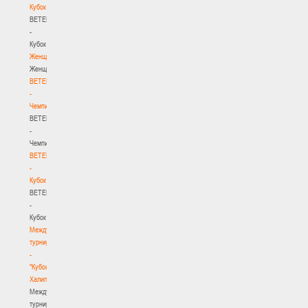
Кубок
BETERA
-
Кубок
Женщины
Женщины
BETERA
-
Чемпионат
BETERA
-
Чемпионат
BETERA
-
Кубок
BETERA
-
Кубок
Международный
турнир
-
"Кубок
Халипского"
Международный
турнир