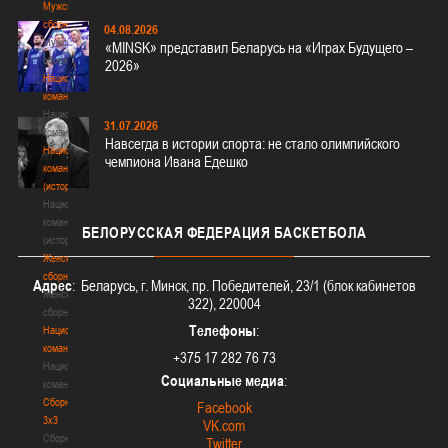
Мужские
сборные
04.08.2026
Мужские
«MINSK» представил Беларусь на «Играх Будущего –
сборные
2026»
Национальная
команда
Национальная
31.07.2026
команда
Навсегда в истории спорта: не стало олимпийского
Национальная
чемпиона Ивана Едешко
команда
(история)
Национальная
команда
БЕЛОРУССКАЯ
ФЕДЕРАЦИЯ БАСКЕТБОЛА
(история)
Женские
сборные
Адрес
: Беларусь, г. Минск, пр. Победителей, 23/1 (блок кабинетов
Женские
322), 220004
сборные
Телефоны
:
Национальная
команда
+375 17 282 76 73
Национальная
Социальные медиа
:
команда
Сборные
Facebook
3х3
VK.com
Сборные
Twitter