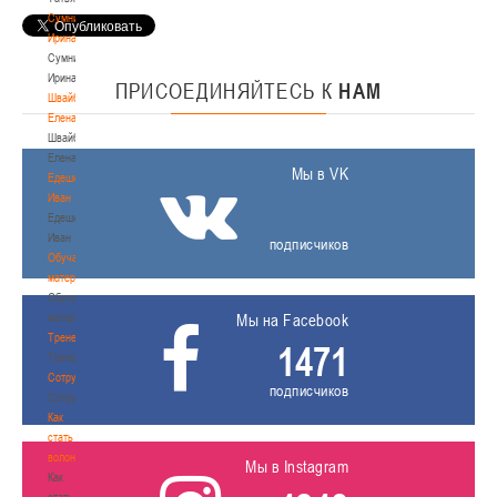
Сумникова
Ирина
Сумникова
Ирина
ПРИСОЕДИНЯЙТЕСЬ
К
НАМ
Швайбович
Елена
Швайбович
Елена
Мы в VK
Едешко
Иван
Едешко
Иван
подписчиков
Обучающие
материалы
Обучающие
материалы
Мы на Facebook
Тренерам
1471
Тренерам
Сотрудничество
подписчиков
Сотрудничество
Как
стать
волонтером
Мы в Instagram
Как
стать