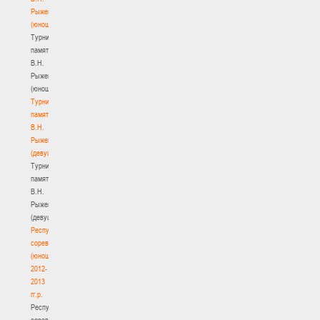
Рыженкова
(юноши)
Турнир
памяти
В.Н.
Рыженкова
(юноши)
Турнир
памяти
В.Н.
Рыженкова
(девушки)
Турнир
памяти
В.Н.
Рыженкова
(девушки)
Республиканские
соревнования
(юноши)
2012-
2013
гг.р.
Республиканские
соревнования