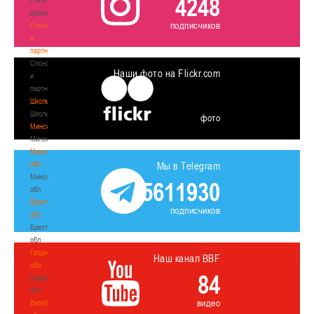
4248
волонтером
подписчиков
Спонсоры
и
партнеры
Спонсоры
Наши фото на Flickr.com
и
партнеры
Школы
Школы
фото
Минск
Минск
Минская
обл
Мы в Telegram
Минская
5611930
обл
Брестская
подписчиков
обл
Брестская
обл
Гродненская
Наш канал BBF
обл
84
Гродненская
обл
видео
Витебская