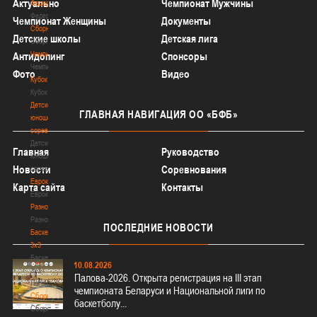
Актуально
Чемпионат Мужчины
Федерация
Федерация
Чемпионат Женщины
Документы
Сборные
Детские школы
Детская лига
Сборные
Чемпионат
Антидопинг
Спонсоры
Чемпионат
Фото
Видео
Кубок
Кубок
Детско-
ГЛАВНАЯ
НАВИГАЦИЯ ОО «БФБ»
юношеские
соревнования
Детско-
Главная
Руководство
юношеские
Новости
Соревнования
соревнования
Еврокубки
Карта сайта
Контакты
Еврокубки
Разное
Разное
ПОСЛЕДНИЕ
НОВОСТИ
Баскетбол
3х3
Баскетбол
10.08.2026
3х3
Палова-2026. Открыта регистрация на III этап
Лого[modid=121]
чемпионата Беларуси и Национальной лиги по
Сборные
баскетболу...
Сборные