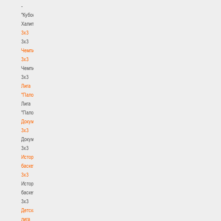
-
"Кубок
Халипского"
3x3
3x3
Чемпионат
3х3
Чемпионат
3х3
Лига
"Палова"
Лига
"Палова"
Документы
3х3
Документы
3х3
История
баскетбола
3х3
История
баскетбола
3х3
Детская
лига