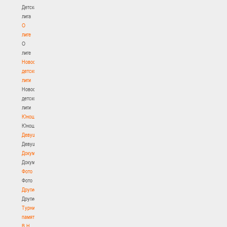
Детская
лига
О
лиге
О
лиге
Новости
детской
лиги
Новости
детской
лиги
Юноши
Юноши
Девушки
Девушки
Документы
Документы
Фото
Фото
Другие
Другие
Турнир
памяти
В.Н.