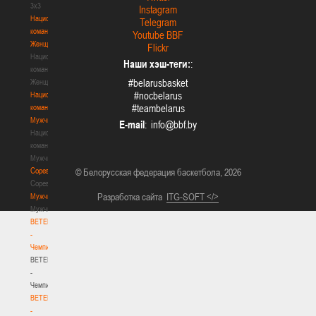
3х3
Instagram
Национальная
Telegram
команда.
Youtube BBF
Женщины
Flickr
Национальная
Наши хэш-теги:
:
команда.
#belarusbasket
Женщины
#nocbelarus
Национальная
#teambelarus
команда.
Мужчины
E-mail
:
Национальная
команда.
Мужчины
Соревнования
© Белорусская федерация баскетбола, 2026
Соревнования
Разработка сайта
ITG-SOFT </>
Мужчины
Мужчины
BETERA
-
Чемпионат
BETERA
-
Чемпионат
BETERA
-