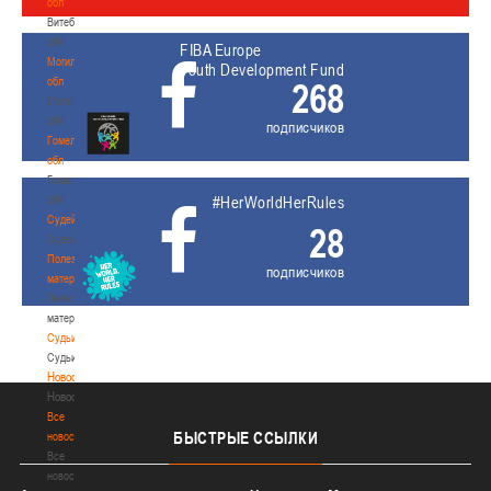
обл
Витебская
обл
FIBA Europe
Могилевская
Youth Development Fund
обл
268
Могилевская
обл
подписчиков
Гомельская
обл
Гомельская
обл
#HerWorldHerRules
Судейство
28
Судейство
Полезные
подписчиков
материалы
Полезные
материалы
Судьи
Судьи
Новости
Новости
Все
БЫСТРЫЕ
ССЫЛКИ
новости
Все
новости