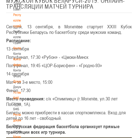
МУЖСКОЙ КУБОК БЕЛАРУСИ-2019. ОНЛАЙН-
Тренерский
ТРАНСЛЯЦИИ МАТЧЕЙ ТУРНИРА
совет
Республиканская
коллегия
Сегодня, 13 сентября, в Могилёве стартует XXIII Кубок
судей
Республики Беларусь по баскетболу среди мужских команд.
Республиканская
коллегия
Расписание:
судей
13 сентября
Контакты
Контакты
Полуфинал, 17:30 «Рубон» - «Цмоки-Минск
Контакты
Полуфинал, 19:45 «ЦОР-Борисфен» - «Гродно-93»
федерации
Контакты
14 сентября
федерации
Матч за 3-е место, 15:00
Документы
Документы
Финал, 17:30
Устав
Место проведения:
с/к «Олимпиец» (г.Могилёв, ул.30 лет
БФБ
Победы, 1А).
Устав
БФБ
Билеты можно приобрести в кассах спорткомплекса. Вход для
Регламентирующие
детей до 16 лет - свободный.
документы
Белорусская федерация баскетбола организует прямые
Регламентирующие
трансляции всех игр турнира.
документы
Материалы