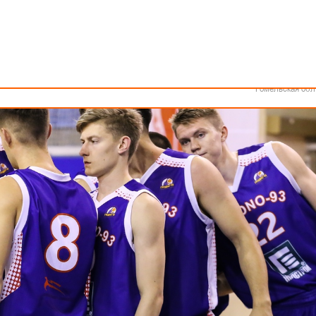
Как стать волонтером
Минск
 ли к Кубку Беларуси «Гродно-93»?
Спонсоры и партнеры
Минская обл
Брестская обл
Гродненская об
Витебская обл
Могилевская об
Гомельская обл