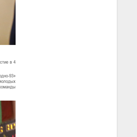
стие в 4
одно-93»
 молодых
 команды