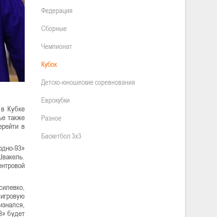
Федерация
Сборные
Чемпионат
Кубок
Детско-юношеские соревнования
Еврокубки
 в Кубке
ье также
Разное
ерейти в
Баскетбол 3х3
одно-93»
Швакель.
нтровой
силевко,
 игровую
изнался,
3» будет