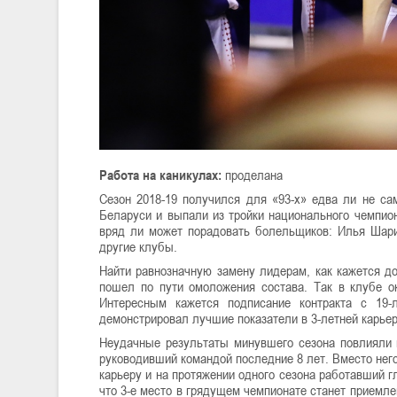
Работа на каникулах:
проделана
Сезон 2018-19 получился для «93-х» едва ли не с
Беларуси и выпали из тройки национального чемпион
вряд ли может порадовать болельщиков: Илья Шари
другие клубы.
Найти равнозначную замену лидерам, как кажется до
пошел по пути омоложения состава. Так в клубе о
Интересным кажется подписание контракта с 19
демонстрировал лучшие показатели в 3-летней карьере
Неудачные результаты минувшего сезона повлияли и
руководивший командой последние 8 лет. Вместо нег
карьеру и на протяжении одного сезона работавший 
что 3-е место в грядущем чемпионате станет приемл