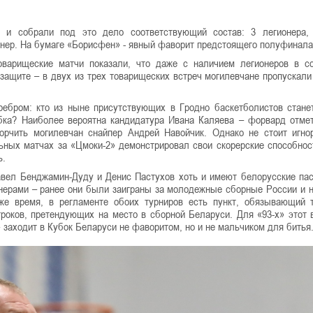
 и собрали под это дело соответствующий состав: 3 легионера,
енер. На бумаге «Борисфен» - явный фаворит предстоящего полуфинала
оварищеские матчи показали, что даже с наличием легионеров в с
ащите – в двух из трех товарищеских встреч могилевчане пропускал
ребром: кто из ныне присутствующих в Гродно баскетболистов стане
ка? Наиболее вероятна кандидатура Ивана Каляева – форвард отме
орчить могилевчан снайпер Андрей Навойчик. Однако не стоит игно
ных матчах за «Цмоки-2» демонстрировал свои скорерские способност
ь.
вел Бенджамин-Дуду и Денис Пастухов хоть и имеют белорусские пас
онерами – ранее они были заиграны за молодежные сборные России и 
же время, в регламенте обоих турниров есть пункт, обязывающий 
роков, претендующих на место в сборной Беларуси. Для «93-х» этот 
заходит в Кубок Беларуси не фаворитом, но и не мальчиком для битья