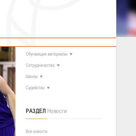
2014 гг.р.
Полезные материалы
Товарищеские игры (девушки)
О федерации
Судьи
ОДМ 2008-2009 гг.р. (девушки)
ОДМ 2008-2009 гг.р. (юноши)
Контакты
л
Первенство 2010-2011 гг.р. (юноши)
Первенство 2011-2012 гг.р. (юноши)
Документы
л
Первенство 2012-2013 гг.р. (юноши)
Наши чемпионы
Обучающие материалы
Сотрудничество
Школы
Судейство
РАЗДЕЛ
Новости
Все новости