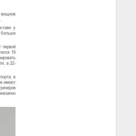
 мощное
.
оставе у
и больше
т первой
тился 19
рировать
и, а 22-
порта, в
не имеют
тренеров
внезапно
.