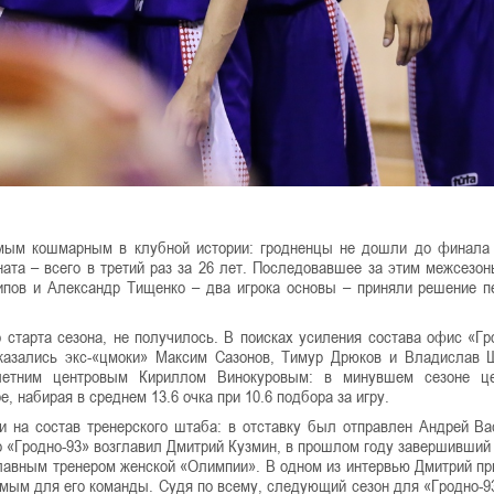
амым кошмарным в клубной истории: гродненцы не дошли до финала
ата – всего в третий раз за 26 лет. Последовавшее за этим межсезон
пов и Александр Тищенко – два игрока основы – приняли решение п
 старта сезона, не получилось. В поисках усиления состава офис «Гр
казались экс-«цмоки» Максим Сазонов, Тимур Дрюков и Владислав 
-летним центровым Кириллом Винокуровым: в минувшем сезоне це
, набирая в среднем 13.6 очка при 10.6 подбора за игру.
 на состав тренерского штаба: в отставку был отправлен Андрей Ва
о «Гродно-93» возглавил Дмитрий Кузмин, в прошлом году завершивший
главным тренером женской «Олимпии». В одном из интервью Дмитрий пр
емым для его команды. Судя по всему, следующий сезон для «Гродно-9