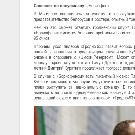
Соперник по полуфиналу:
«Борисфен»
В Могилеве нацелились на участие в еврокубках
представительство белорусов в ростере, опытный тр
Чем на это сможет ответить гродненский клуб? Т
«Борисфена» имеются большие проблемы по игре в з
95 очков.
Впрочем, уход лидеров «Гродно-93» ставит вопрос 
опцией в нападении в предстоящем полуфинале Куб
очками в спарринге с «Цмоки-Резервом». Может ог
молодую кровь клуба: тот же Тимур Дрюков в отдель
летний Дмитрий Куратник продолжает прогрессироват
В случае с «Борисфеном» есть пикантный нюанс: Па
Кубке и чемпионате Беларуси будут считаться леги
права выступать за национальную команду. В то 
выпускать на паркет одновременно как минимум 3 иг
всплывший нюанс станет только плюсом. «Гродно-93» 