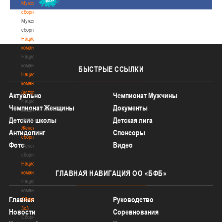
Мужские
сборные
Мужские
сборные
Национальная
команда
Национальная
команда
БЫСТРЫЕ
ССЫЛКИ
Национальная
команда
(история)
Актуально
Чемпионат Мужчины
Национальная
Чемпионат Женщины
Документы
команда
(история)
Детские школы
Детская лига
Женские
Антидопинг
Спонсоры
сборные
Фото
Видео
Женские
сборные
Национальная
ГЛАВНАЯ
НАВИГАЦИЯ ОО «БФБ»
команда
Национальная
команда
Главная
Руководство
Сборные
3х3
Новости
Соревнования
Сборные