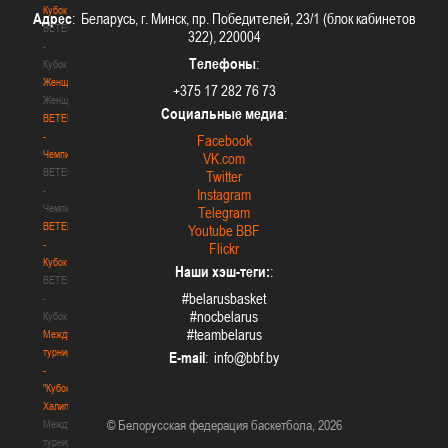
Кубок
Адрес
: Беларусь, г. Минск, пр. Победителей, 23/1 (блок кабинетов
BETERA
322), 220004
-
Телефоны
:
Кубок
Женщины
+375 17 282 76 73
Женщины
Социальные медиа
:
BETERA
-
Facebook
Чемпионат
VK.com
BETERA
Twitter
-
Instagram
Чемпионат
Telegram
BETERA
Youtube BBF
-
Flickr
Кубок
Наши хэш-теги:
:
BETERA
#belarusbasket
-
#nocbelarus
Кубок
#teambelarus
Международный
турнир
E-mail
:
-
"Кубок
Халипского"
© Белорусская федерация баскетбола, 2026
Международный
турнир