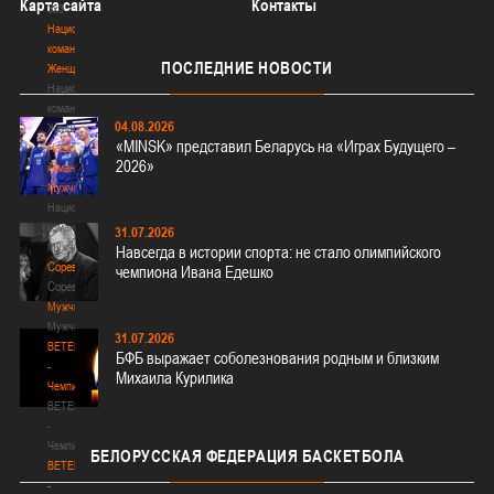
Карта сайта
Контакты
3х3
Национальная
команда.
ПОСЛЕДНИЕ
НОВОСТИ
Женщины
Национальная
команда.
04.08.2026
Женщины
«MINSK» представил Беларусь на «Играх Будущего –
Национальная
2026»
команда.
Мужчины
Национальная
команда.
31.07.2026
Мужчины
Навсегда в истории спорта: не стало олимпийского
Соревнования
чемпиона Ивана Едешко
Соревнования
Мужчины
Мужчины
31.07.2026
BETERA
БФБ выражает соболезнования родным и близким
-
Михаила Курилика
Чемпионат
BETERA
-
Чемпионат
БЕЛОРУССКАЯ
ФЕДЕРАЦИЯ БАСКЕТБОЛА
BETERA
-