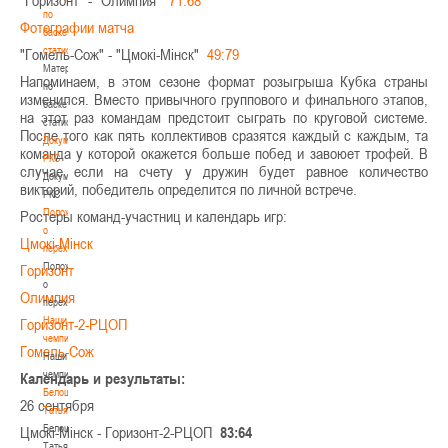
по
Фотографии матча
баскетбольной
статистике
"Гомель-Сож" - "Цмокi-Мiнск"
49:79
Материалы
Напоминаем, в этом сезоне формат розыгрыша Кубка страны
по
изменился. Вместо привычного группового и финального этапов,
баскетбольной
на этот раз командам предстоит сыграть по круговой системе.
статистике
После того как пять коллективов сразятся каждый с каждым, та
Документы
команда у которой окажется больше побед и завоюет трофей. В
РКС
случае если на счету у дружин будет равное количество
Документы
викторий, победитель определится по личной встрече.
РКС
Положение
Ростеры команд-участниц и календарь игр:
о
Цмокi-Мiнск
переходах
Положение
Горизонт
о
Олимпия
переходах
Наши
Горизонт-2-РЦОП
чемпионы
Гомель-Сож
Наши
чемпионы
Календарь и результаты:
Белошапко
26 сентября
Татьяна
Белошапко
Цмокi-Мiнск - Горизонт-2-РЦОП
83:64
Татьяна