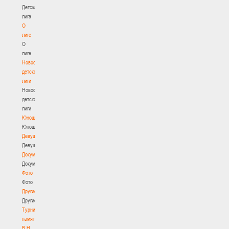
Детская
лига
О
лиге
О
лиге
Новости
детской
лиги
Новости
детской
лиги
Юноши
Юноши
Девушки
Девушки
Документы
Документы
Фото
Фото
Другие
Другие
Турнир
памяти
В.Н.