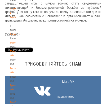
самой лучшей игры с мячом воочию стать свидетелями
волонтером
захватывающей и бескомпромиссной борьбы за кубковый
Спонсоры
трофей. Для тех, у кого не получится присутствовать в эти дни на
и
матчах, БФБ совместно с BelBasketPub организовывает онлайн
партнеры
трансляции абсолютно всех противостояний на турнире.
Спонсоры
и
партнеры
29.09.2017
Школы
Школы
Минск
Минск
Минская
обл
Минская
ПРИСОЕДИНЯЙТЕСЬ
К
НАМ
обл
Брестская
обл
Брестская
обл
Мы в VK
Гродненская
обл
Гродненская
подписчиков
обл
Витебская