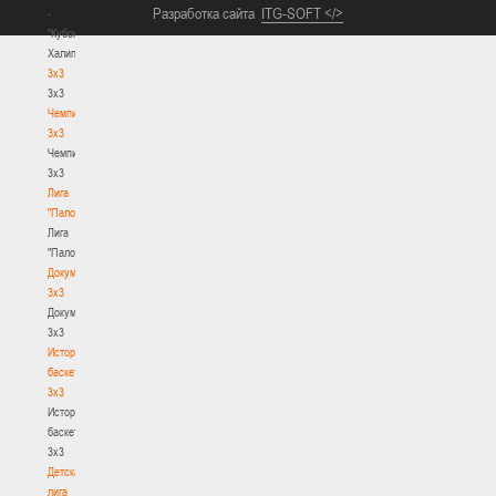
Разработка сайта
ITG-SOFT </>
-
"Кубок
Халипского"
3x3
3x3
Чемпионат
3х3
Чемпионат
3х3
Лига
"Палова"
Лига
"Палова"
Документы
3х3
Документы
3х3
История
баскетбола
3х3
История
баскетбола
3х3
Детская
лига