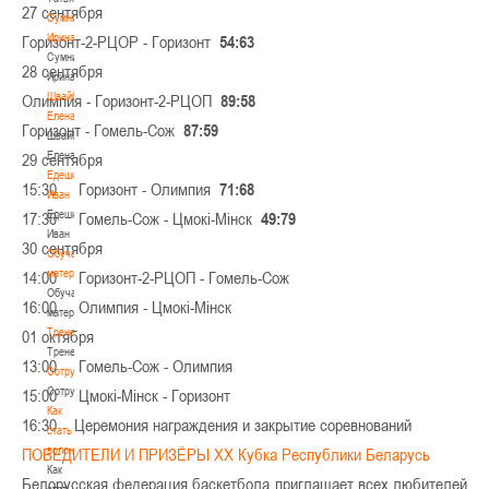
27 сентября
Сумникова
Ирина
Горизонт-2-РЦОР - Горизонт
54:63
Сумникова
28 сентября
Ирина
Швайбович
Олимпия - Горизонт-2-РЦОП
89:58
Елена
Горизонт - Гомель-Сож
87:59
Швайбович
Елена
29 сентября
Едешко
15:30 Горизонт - Олимпия
71:68
Иван
Едешко
17:30 Гомель-Сож - Цмокi-Мiнск
49:79
Иван
30 сентября
Обучающие
материалы
14:00 Горизонт-2-РЦОП - Гомель-Сож
Обучающие
16:00 Олимпия - Цмокi-Мiнск
материалы
Тренерам
01 октября
Тренерам
13:00 Гомель-Сож - Олимпия
Сотрудничество
Сотрудничество
15:00 Цмокi-Мiнск - Горизонт
Как
16:30 Церемония награждения и закрытие соревнований
стать
волонтером
ПОБЕДИТЕЛИ И ПРИЗЁРЫ XX Кубка Республики Беларусь
Как
Белорусская федерация баскетбола приглашает всех любителей
стать