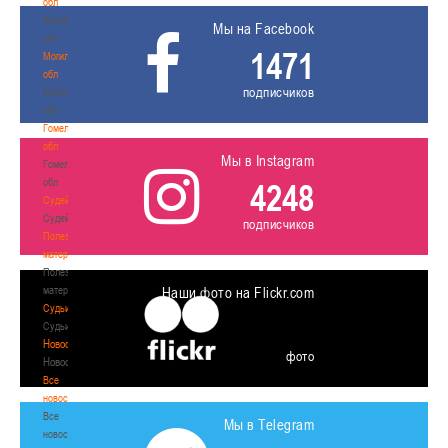
обл
Витебская
Мы на Facebook
обл
1471
Могилевская
обл
подписчиков
Могилевская
обл
Гомельская
обл
Мы в Instagram
Гомельская
обл
4248
Судейство
Судейство
подписчиков
Полезные
материалы
Полезные
материалы
Наши фото на Flickr.com
Судьи
Судьи
Новости
фото
Новости
Все
новости
Все
Мы в Telegram
новости