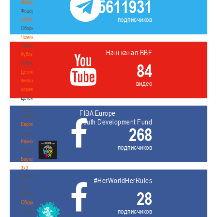
5611931
Федерация
Федерация
подписчиков
Сборные
Сборные
Чемпионат
Чемпионат
Наш канал BBF
Кубок
Кубок
84
Детско-
юношеские
видео
соревнования
Детско-
юношеские
FIBA Europe
соревнования
Youth Development Fund
Еврокубки
268
Еврокубки
Разное
подписчиков
Разное
Баскетбол
3х3
Баскетбол
#HerWorldHerRules
3х3
28
Лого[modid=121]
Сборные
подписчиков
Сборные