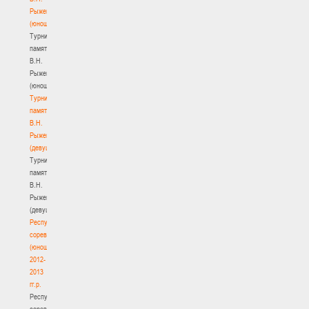
Рыженкова
(юноши)
Турнир
памяти
В.Н.
Рыженкова
(юноши)
Турнир
памяти
В.Н.
Рыженкова
(девушки)
Турнир
памяти
В.Н.
Рыженкова
(девушки)
Республиканские
соревнования
(юноши)
2012-
2013
гг.р.
Республиканские
соревнования