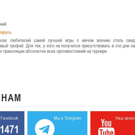
ний
арусь
 всех любителей самой лучшей игры с мячом воочию стать свид
ый трофей. Для тех, у кого не получится присутствовать в эти дни на
н трансляции абсолютно всех противостояний на турнире.
К
НАМ
 Facebook
Мы в Telegram
Наш кана
1471