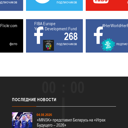
одписчиков
подписчиков
FIBA Europe
5611929
Flickr.com
#HerWorldHer
Youth Development Fund
268
фото
подписчиков
подпис
00
00
ПОСЛЕДНИЕ
НОВОСТИ
04.08.2026
«MINSK» представил Беларусь на «Играх
Будущего – 2026»