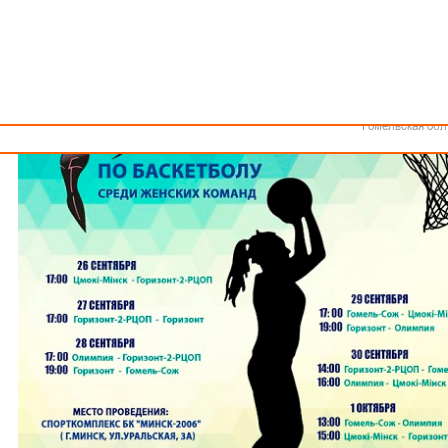
Как стать волонтером
Минск
Спонсоры и партнеры
Минская обл
Брестская обл
Гродненская об
Витебская обл
Могилевская об
Гомельская обл