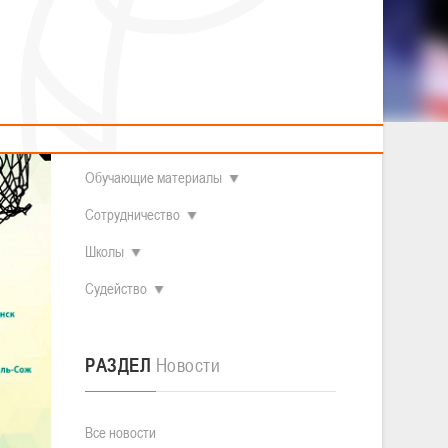
2014 гг.р.
Полезные материалы
Товарищеские игры (девушки)
О федерации
Судьи
ОДМ 2008-2009 гг.р. (девушки)
ОДМ 2008-2009 гг.р. (юноши)
Контакты
л
Первенство 2010-2011 гг.р. (юноши)
Первенство 2011-2012 гг.р. (юноши)
Документы
л
Первенство 2012-2013 гг.р. (юноши)
Наши чемпионы
Обучающие материалы
Сотрудничество
Школы
Судейство
РАЗДЕЛ
Новости
Все новости