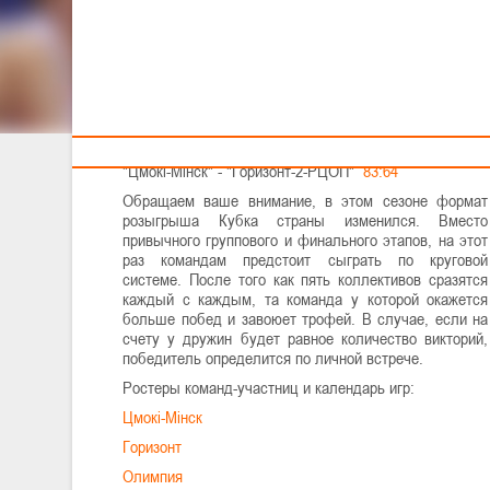
Тренерам
С 26 сентября по 1 октябре в столице проходят матчи
XXI Кубка Республики Беларусь по баскетболу
среди женских команд.
26 сентября
"Цмокi-Мiнск" - "Горизонт-2-РЦОП"
83:64
Обращаем ваше внимание, в этом сезоне формат
розыгрыша Кубка страны изменился. Вместо
привычного группового и финального этапов, на этот
раз командам предстоит сыграть по круговой
системе. После того как пять коллективов сразятся
каждый с каждым, та команда у которой окажется
больше побед и завоюет трофей. В случае, если на
счету у дружин будет равное количество викторий,
победитель определится по личной встрече.
Ростеры команд-участниц и календарь игр:
Цмокi-Мiнск
Горизонт
Олимпия