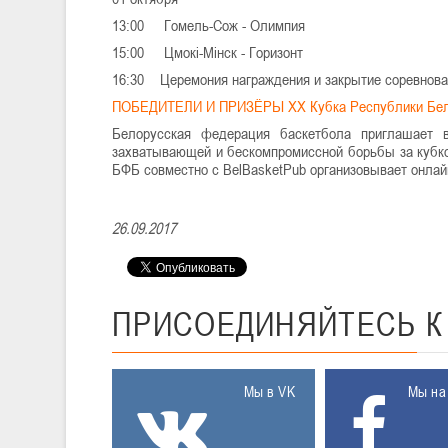
13:00 Гомель-Сож - Олимпия
15:00 Цмокi-Мiнск - Горизонт
16:30 Церемония награждения и закрытие соревнова
ПОБЕДИТЕЛИ И ПРИЗЁРЫ XX Кубка Республики Бел
Белорусская федерация баскетбола приглашает
захватывающей и бескомпромиссной борьбы за кубков
БФБ совместно с BelBasketPub организовывает онлай
26.09.2017
ПРИСОЕДИНЯЙТЕСЬ
Мы в VK
Мы на