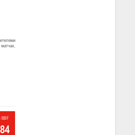
етелями
 матчах,
л BBF
84