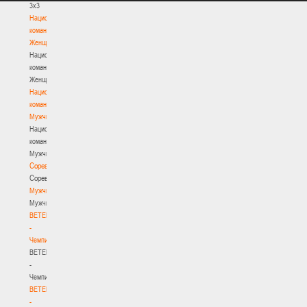
3х3
Национальная
команда.
Женщины
Национальная
команда.
Женщины
Национальная
команда.
Мужчины
Национальная
команда.
Мужчины
Соревнования
Соревнования
Мужчины
Мужчины
BETERA
-
Чемпионат
BETERA
-
Чемпионат
BETERA
-