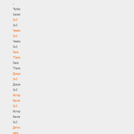
-
"Кубок
Халипского"
3x3
3x3
Чемпионат
3х3
Чемпионат
3х3
Лига
"Палова"
Лига
"Палова"
Документы
3х3
Документы
3х3
История
баскетбола
3х3
История
баскетбола
3х3
Детская
лига