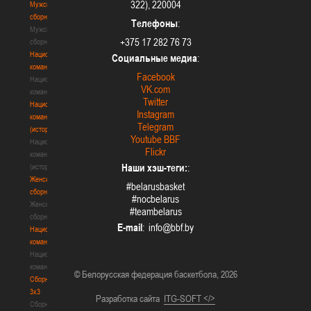
322), 220004
Мужские
сборные
Телефоны
:
Мужские
+375 17 282 76 73
сборные
Национальная
Социальные медиа
:
команда
Facebook
Национальная
VK.com
команда
Twitter
Национальная
Instagram
команда
Telegram
(история)
Youtube BBF
Национальная
Flickr
команда
Наши хэш-теги:
:
(история)
Женские
#belarusbasket
сборные
#nocbelarus
Женские
#teambelarus
сборные
E-mail
:
Национальная
команда
Национальная
команда
© Белорусская федерация баскетбола, 2026
Сборные
3х3
Разработка сайта
ITG-SOFT </>
Сборные