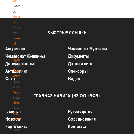
обл
Витебская
обл
Могилевская
обл
Могилевская
БЫСТРЫЕ
ССЫЛКИ
обл
Гомельская
обл
Актуально
Чемпионат Мужчины
Гомельская
обл
Чемпионат Женщины
Документы
Судейство
Детские школы
Детская лига
Судейство
Антидопинг
Спонсоры
Полезные
материалы
Фото
Видео
Полезные
материалы
Судьи
ГЛАВНАЯ
НАВИГАЦИЯ ОО «БФБ»
Судьи
Новости
Новости
Главная
Руководство
Все
Новости
Соревнования
новости
Все
Карта сайта
Контакты
новости