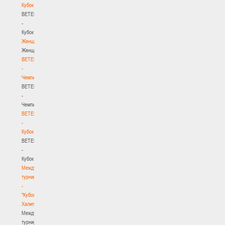
Кубок
BETERA
-
Кубок
Женщины
Женщины
BETERA
-
Чемпионат
BETERA
-
Чемпионат
BETERA
-
Кубок
BETERA
-
Кубок
Международный
турнир
-
"Кубок
Халипского"
Международный
турнир