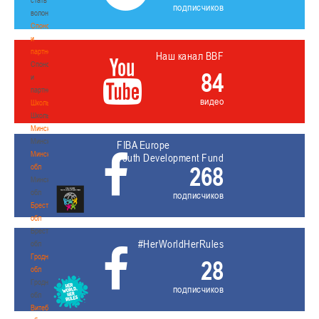
подписчиков
волонтером
Спонсоры
и
партнеры
Наш канал BBF
Спонсоры
84
и
партнеры
видео
Школы
Школы
Минск
Минск
FIBA Europe
Минская
Youth Development Fund
268
обл
Минская
обл
подписчиков
Брестская
обл
Брестская
#HerWorldHerRules
обл
Гродненская
28
обл
Гродненская
подписчиков
обл
Витебская