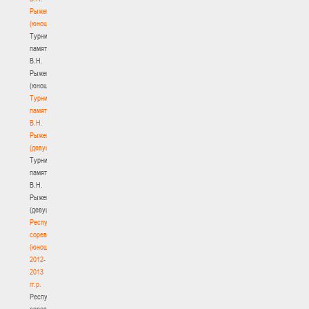
Рыженкова
(юноши)
Турнир
памяти
В.Н.
Рыженкова
(юноши)
Турнир
памяти
В.Н.
Рыженкова
(девушки)
Турнир
памяти
В.Н.
Рыженкова
(девушки)
Республиканские
соревнования
(юноши)
2012-
2013
гг.р.
Республиканские
соревнования