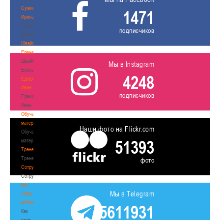
Сумникова
1471
Ирина
Сумникова
подписчиков
Ирина
Швайбович
Елена
Швайбович
Мы в Instagram
Елена
4248
Едешко
Иван
подписчиков
Едешко
Иван
Обучающие
материалы
Наши фото на Flickr.com
Обучающие
51393
материалы
Тренерам
Тренерам
фото
Сотрудничество
Сотрудничество
Как
Мы в Telegram
стать
волонтером
5611931
Как
стать