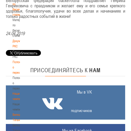
Белорусская федерация баскетбола поздравляет Генриха
по
Генриховича с праздником и желает ему и его семье крепкого
баскетбольной
здоровья, благополучия, удачи во всех делах и начинаниях и
статистике
только радостных событий в жизни!
Материалы
по
баскетбольной
24.04.2019
статистике
Документы
РКС
Документы
РКС
Положение
о
ПРИСОЕДИНЯЙТЕСЬ
К
НАМ
переходах
Положение
о
переходах
Мы в VK
Наши
чемпионы
Наши
чемпионы
подписчиков
Белошапко
Татьяна
Белошапко
Мы на Facebook
Татьяна