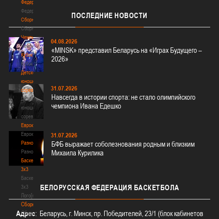
Федерация
Федерация
ПОСЛЕДНИЕ
НОВОСТИ
Сборные
Сборные
Чемпионат
04.08.2026
Чемпионат
«MINSK» представил Беларусь на «Играх Будущего –
Кубок
2026»
Кубок
Детско-
юношеские
31.07.2026
соревнования
Навсегда в истории спорта: не стало олимпийского
Детско-
чемпиона Ивана Едешко
юношеские
соревнования
Еврокубки
Еврокубки
31.07.2026
Разное
БФБ выражает соболезнования родным и близким
Разное
Михаила Курилика
Баскетбол
3х3
Баскетбол
БЕЛОРУССКАЯ
ФЕДЕРАЦИЯ БАСКЕТБОЛА
3х3
Лого[modid=121]
Сборные
Адрес
: Беларусь, г. Минск, пр. Победителей, 23/1 (блок кабинетов
Сборные