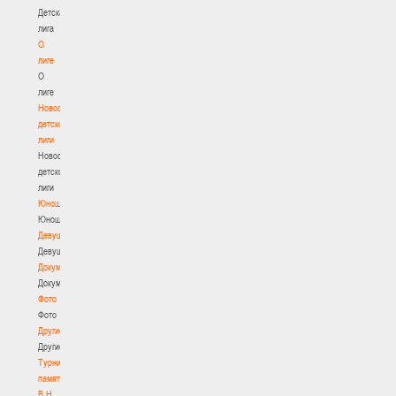
Детская
лига
О
лиге
О
лиге
Новости
детской
лиги
Новости
детской
лиги
Юноши
Юноши
Девушки
Девушки
Документы
Документы
Фото
Фото
Другие
Другие
Турнир
памяти
В.Н.