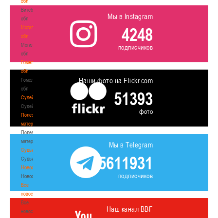
обл
Витебская
Мы в Instagram
обл
Могилевская
4248
обл
Могилевская
подписчиков
обл
Гомельская
обл
Наши фото на Flickr.com
Гомельская
обл
51393
Судейство
Судейство
фото
Полезные
материалы
Полезные
материалы
Мы в Telegram
Судьи
5611931
Судьи
Новости
подписчиков
Новости
Все
новости
Все
Наш канал BBF
новости