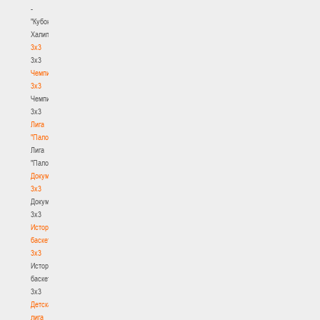
-
"Кубок
Халипского"
3x3
3x3
Чемпионат
3х3
Чемпионат
3х3
Лига
"Палова"
Лига
"Палова"
Документы
3х3
Документы
3х3
История
баскетбола
3х3
История
баскетбола
3х3
Детская
лига