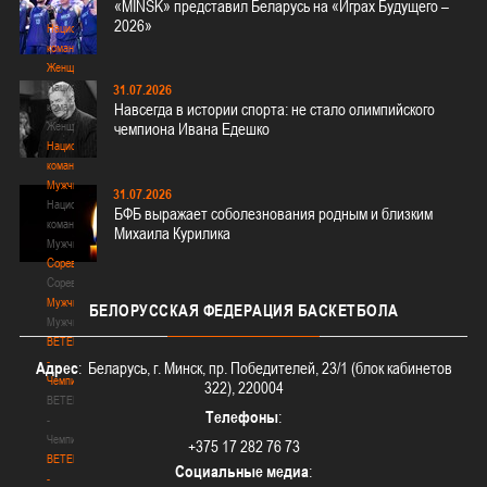
«MINSK» представил Беларусь на «Играх Будущего –
3х3
2026»
Национальная
команда.
Женщины
Национальная
31.07.2026
команда.
Навсегда в истории спорта: не стало олимпийского
Женщины
чемпиона Ивана Едешко
Национальная
команда.
Мужчины
31.07.2026
Национальная
БФБ выражает соболезнования родным и близким
команда.
Михаила Курилика
Мужчины
Соревнования
Соревнования
Мужчины
БЕЛОРУССКАЯ
ФЕДЕРАЦИЯ БАСКЕТБОЛА
Мужчины
BETERA
-
Адрес
: Беларусь, г. Минск, пр. Победителей, 23/1 (блок кабинетов
Чемпионат
322), 220004
BETERA
Телефоны
:
-
Чемпионат
+375 17 282 76 73
BETERA
Социальные медиа
:
-