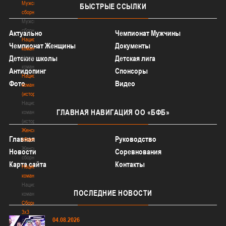
Мужские
БЫСТРЫЕ
ССЫЛКИ
сборные
Мужские
сборные
Актуально
Чемпионат Мужчины
Национальная
Чемпионат Женщины
Документы
команда
Детские школы
Детская лига
Национальная
команда
Антидопинг
Спонсоры
Национальная
Фото
Видео
команда
(история)
Национальная
ГЛАВНАЯ
НАВИГАЦИЯ ОО «БФБ»
команда
(история)
Женские
Главная
Руководство
сборные
Женские
Новости
Соревнования
сборные
Карта сайта
Контакты
Национальная
команда
Национальная
ПОСЛЕДНИЕ
НОВОСТИ
команда
Сборные
3х3
04.08.2026
Сборные