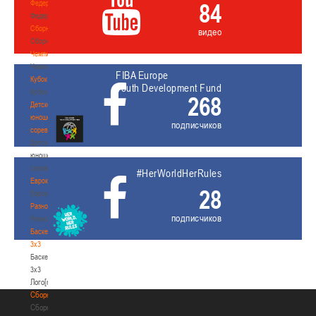
Федерация
84
Федерация
Сборные
видео
Сборные
Чемпионат
Чемпионат
FIBA Europe
Кубок
Youth Development Fund
Кубок
268
Детско-
юношеские
подписчиков
соревнования
Детско-
юношеские
соревнования
#HerWorldHerRules
Еврокубки
28
Еврокубки
Разное
подписчиков
Разное
Баскетбол
3х3
Баскетбол
3х3
Лого[modid=121]
Сборные
Сборные