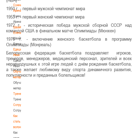
(НБА)
Сумникова
1950 г. - первый мужской чемпионат мира
Ирина
1953 г. - первый женский чемпионат мира
Сумникова
Ирина
1972 г. - историческая победа мужской сборной СССР над
Швайбович
командой США в финальном матче Олимпиады (Мюнхен)
Елена
1976 г. - включение женского баскетбола в программу
Швайбович
Олимпиады (Монреаль)
Елена
Едешко
Белорусская федерация баскетбола поздравляет игроков,
Иван
тренеров, менеджеров, медицинский персонал, зрителей и всех
Едешко
неравнодушных к этой игре людей с днём рождения баскетбола,
Иван
а также желает любимому виду спорта динамичного развития,
Обучающие
популярности и преданных болельщиков!
материалы
Обучающие
материалы
Тренерам
Тренерам
Сотрудничество
Сотрудничество
Как
стать
волонтером
Как
стать