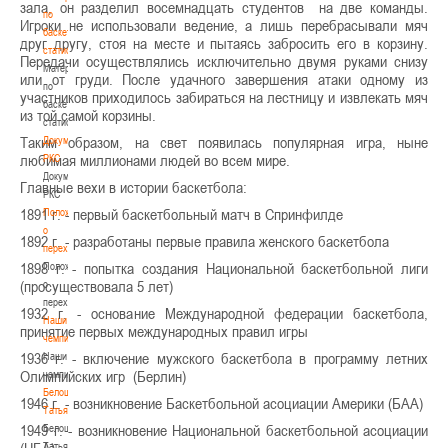
зала, он разделил восемнадцать студентов на две команды.
по
Игроки не использовали ведение, а лишь перебрасывали мяч
баскетбольной
друг другу, стоя на месте и пытаясь забросить его в корзину.
статистике
Передачи осуществлялись исключительно двумя руками снизу
Материалы
или от груди. После удачного завершения атаки одному из
по
участников приходилось забираться на лестницу и извлекать мяч
баскетбольной
из той самой корзины.
статистике
Таким образом, на свет появилась популярная игра, ныне
Документы
любимая миллионами людей во всем мире.
РКС
Документы
Главные вехи в истории баскетбола:
РКС
1891 г. - первый баскетбольный матч в Спринфилде
Положение
о
1892 г. - разработаны первые правила женского баскетбола
переходах
1898 г. - попытка создания Национальной баскетбольной лиги
Положение
(просуществовала 5 лет)
о
переходах
1932 г. - основание Международной федерации баскетбола,
Наши
принятие первых международных правил игры
чемпионы
1936 г. - включение мужского баскетбола в программу летних
Наши
Олимпийских игр (Берлин)
чемпионы
Белошапко
1946 г. - возникновение Баскетбольной асоциации Америки (БАА)
Татьяна
1949 г. - возникновение Национальной баскетбольной асоциации
Белошапко
Татьяна