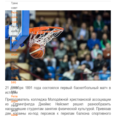
Тренерский
совет
Республиканская
коллегия
судей
Республиканская
коллегия
судей
Контакты
Контакты
Контакты
федерации
Контакты
федерации
Документы
Документы
Устав
БФБ
21 декабря 1891 года состоялся первый баскетбольный матч в
Устав
истории
БФБ
Регламентирующие
Преподаватель колледжа Молодёжной христианской ассоциации
документы
из Спрингфилда Джеймс Нейсмит решил разнообразить
Регламентирующие
наскучившие студентам занятия физической культурой. Привязав
документы
две корзины из-под персиков к перилам балкона спортивного
Материалы