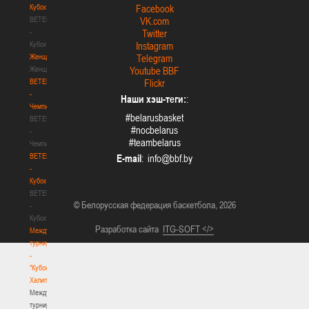
Кубок
Facebook
BETERA
VK.com
-
Twitter
Кубок
Instagram
Женщины
Telegram
Женщины
Youtube BBF
BETERA
Flickr
-
Наши хэш-теги:
:
Чемпионат
#belarusbasket
BETERA
#nocbelarus
-
#teambelarus
Чемпионат
BETERA
E-mail
:
-
Кубок
BETERA
© Белорусская федерация баскетбола, 2026
-
Кубок
Разработка сайта
ITG-SOFT </>
Международный
турнир
-
"Кубок
Халипского"
Международный
турнир