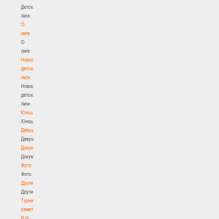
Детская
лига
О
лиге
О
лиге
Новости
детской
лиги
Новости
детской
лиги
Юноши
Юноши
Девушки
Девушки
Документы
Документы
Фото
Фото
Другие
Другие
Турнир
памяти
В.Н.