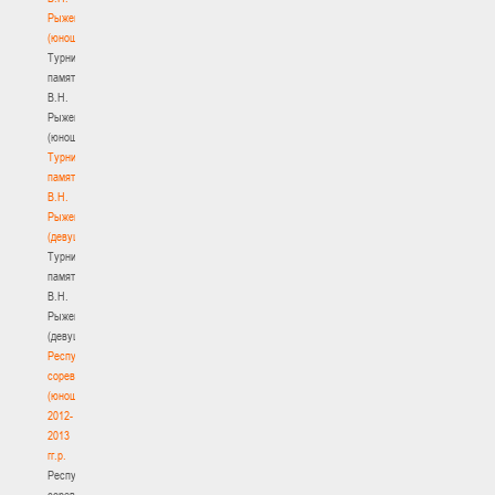
Рыженкова
(юноши)
Турнир
памяти
В.Н.
Рыженкова
(юноши)
Турнир
памяти
В.Н.
Рыженкова
(девушки)
Турнир
памяти
В.Н.
Рыженкова
(девушки)
Республиканские
соревнования
(юноши)
2012-
2013
гг.р.
Республиканские
соревнования