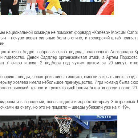
авмы национальной команде не поможет форвард «Калева» Максим Сала
тыч – почувствовал сильные боли в спине, и тренерский штаб принял
ии.
достаточно бодро: набрав 5 очков подряд, подопечные Александра К
и лидерство. Девон Саддлер организовывал атаки, а Артем Парахов
брал 7 очков и взял 2 подбора под чужим щитом за 20 минут, ст
ценарию: шведы, перестроившись в защите, смогли закрыть свою зону, 
рерыву хозяева имели небольшое преимущество. Игра команд была схо
 более высокой точности трехочковыхШвеция была впереди после 20
идером и в нападении, попав издали и заработав сразу 3 штрафных 
 очками на счету, но это не помогло – шведы убежали уже на «+19».