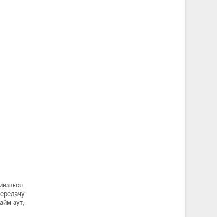
иваться.
ередачу
айм-аут,