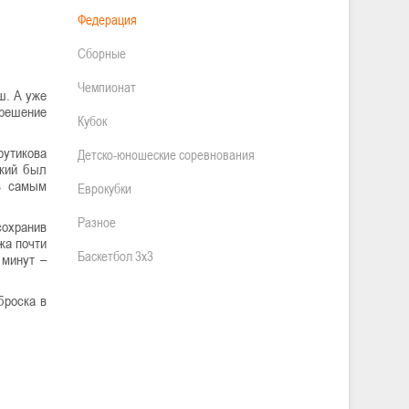
Федерация
Сборные
Чемпионат
ш. А уже
 решение
Кубок
рутикова
Детско-юношеские соревнования
ский был
ав самым
Еврокубки
Разное
сохранив
жа почти
Баскетбол 3х3
 минут –
броска в