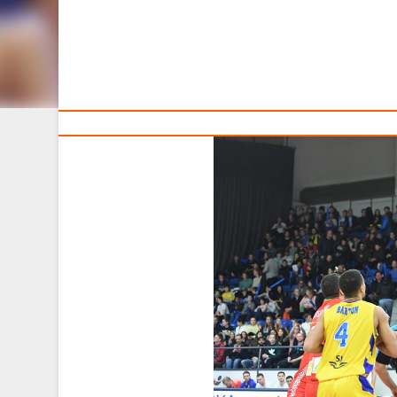
Тренерам
В рамках первого раунда квалификации чемпиона
Швеции. Подопечные Александра Крутикова не смогли