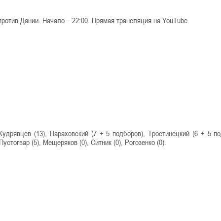
против Дании. Начало – 22:00. Прямая трансляция на YouTube.
удрявцев (13), Параховский (7 + 5 подборов), Тростинецкий (6 + 5 по
устогвар (5), Мещеряков (0), Ситник (0), Рогозенко (0).