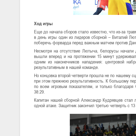
Ход игры
Еще до начала сборов стало известно, что из-за тр
в день игры один из лидеров сборной – Виталий Лю
поберечь форварда перед важным матчем против Дан
Несмотря на отсутствие Лютыча, белорусы начали 
вышли вперед и на протяжении 15 минут удерживал
одним из наконечников нападения: центровой на
результативным в нашей команде.
Но концовка второй четверти прошла не по нашему с
при этом прежнюю результативность. К большому пе
по всем игровым показателям, и только благодаря
38:29.
Капитан нашей сборной Александр Кудрявцев стал л
одной атаке. Защитник закончил третью четверть с 13