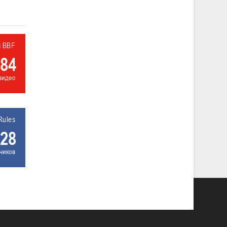
л BBF
84
видео
Rules
28
чиков