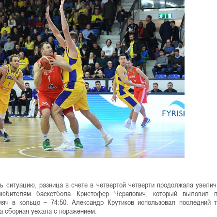
ь ситуацию, разница в счете в четвертой четверти продолжала увелич
любителям баскетбола Кристофер Черапович, который выловил п
ч в кольцо – 74:50. Александр Крутиков использовал последний т
а сборная уехала с поражением.