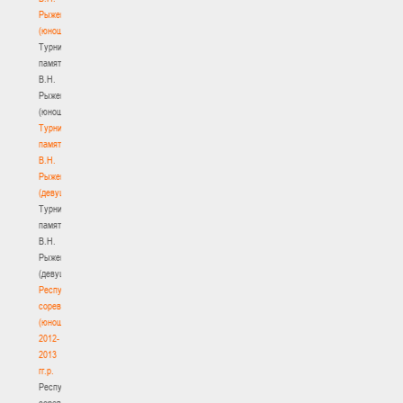
Рыженкова
(юноши)
Турнир
памяти
В.Н.
Рыженкова
(юноши)
Турнир
памяти
В.Н.
Рыженкова
(девушки)
Турнир
памяти
В.Н.
Рыженкова
(девушки)
Республиканские
соревнования
(юноши)
2012-
2013
гг.р.
Республиканские
соревнования