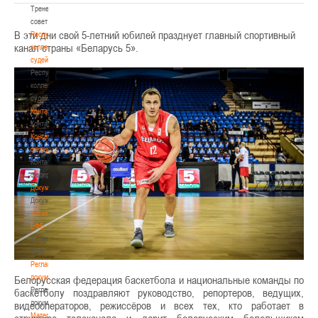
Тренерский
совет
В эти дни свой 5-летний юбилей празднует главный спортивный
Республиканская
канал страны «Беларусь 5».
коллегия
судей
Республиканская
коллегия
судей
Контакты
Контакты
Контакты
федерации
Контакты
федерации
Документы
Документы
Устав
БФБ
Устав
БФБ
Регламентирующие
документы
Белорусская федерация баскетбола и национальные команды по
Регламентирующие
баскетболу поздравляют руководство, репортеров, ведущих,
документы
видеооператоров, режиссёров и всех тех, кто работает в
Материалы