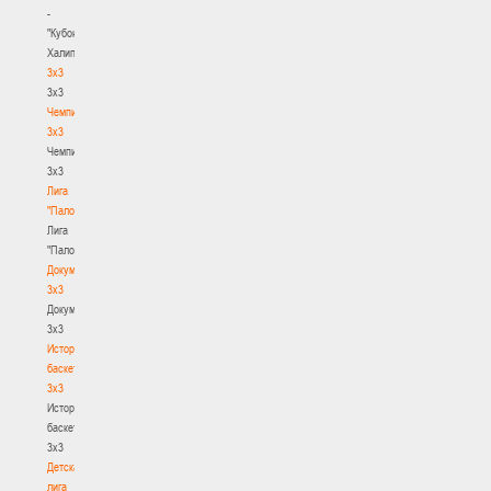
-
"Кубок
Халипского"
3x3
3x3
Чемпионат
3х3
Чемпионат
3х3
Лига
"Палова"
Лига
"Палова"
Документы
3х3
Документы
3х3
История
баскетбола
3х3
История
баскетбола
3х3
Детская
лига