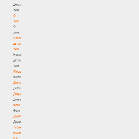
Детская
лига
О
лиге
О
лиге
Новости
детской
лиги
Новости
детской
лиги
Юноши
Юноши
Девушки
Девушки
Документы
Документы
Фото
Фото
Другие
Другие
Турнир
памяти
В.Н.