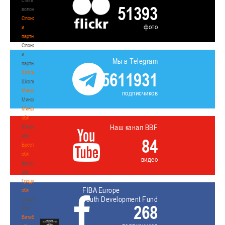
51393
волонтером
Спонсоры
фото
и
партнеры
Спонсоры
и
Мы в Telegram
партнеры
Школы
5611931
Школы
Минск
подписчиков
Минск
Минская
обл
Наш канал BBF
Минская
обл
84
Брестская
обл
видео
Брестская
обл
Гродненская
FIBA Europe
обл
Youth Development Fund
Гродненская
268
обл
Витебская