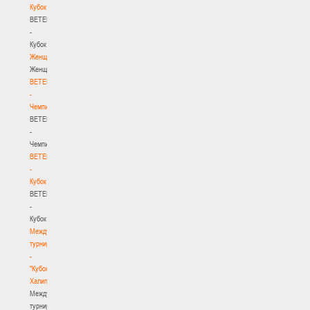
Кубок
BETERA
-
Кубок
Женщины
Женщины
BETERA
-
Чемпионат
BETERA
-
Чемпионат
BETERA
-
Кубок
BETERA
-
Кубок
Международный
турнир
-
"Кубок
Халипского"
Международный
турнир