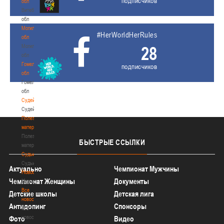
подписчиков
обл
Витебская
обл
Могилевская
#HerWorldHerRules
обл
Могилевская
28
обл
Гомельская
подписчиков
обл
Гомельская
обл
Судейство
Судейство
Полезные
материалы
Полезные
БЫСТРЫЕ
ССЫЛКИ
материалы
Судьи
Судьи
Актуально
Чемпионат Мужчины
Новости
Чемпионат Женщины
Документы
Новости
Все
Детские школы
Детская лига
новости
Антидопинг
Спонсоры
Все
новости
Фото
Видео