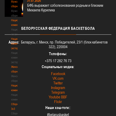
31.07.2026
Мужские
БФБ выражает соболезнования родным и близким
сборные
Михаила Курилика
Мужские
сборные
Национальная
команда
БЕЛОРУССКАЯ
ФЕДЕРАЦИЯ БАСКЕТБОЛА
Национальная
команда
Национальная
Адрес
: Беларусь, г. Минск, пр. Победителей, 23/1 (блок кабинетов
команда
322), 220004
(история)
Национальная
Телефоны
:
команда
+375 17 282 76 73
(история)
Социальные медиа
:
Женские
сборные
Facebook
Женские
VK.com
сборные
Twitter
Национальная
Instagram
команда
Telegram
Национальная
Youtube BBF
команда
Flickr
Сборные
Наши хэш-теги:
:
3х3
Сборные
#belarusbasket