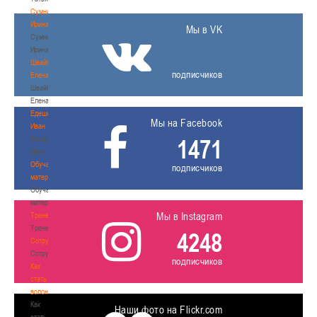
Сумникова
Ирина
Мы в VK
Сумникова
Ирина
Швайбович
подписчиков
Елена
Швайбович
Елена
Едешко
Мы на Facebook
Иван
Едешко
1471
Иван
Обучающие
подписчиков
материалы
Обучающие
материалы
Мы в Instagram
Тренерам
Тренерам
4248
Сотрудничество
Сотрудничество
подписчиков
Как
стать
волонтером
Как
Наши фото на Flickr.com
стать