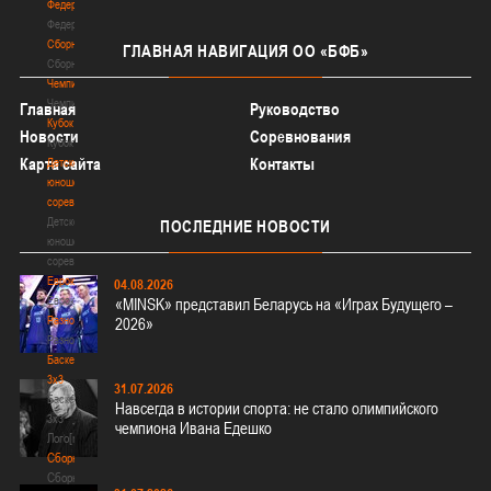
Федерация
Федерация
Сборные
ГЛАВНАЯ
НАВИГАЦИЯ ОО «БФБ»
Сборные
Чемпионат
Чемпионат
Главная
Руководство
Кубок
Новости
Соревнования
Кубок
Карта сайта
Контакты
Детско-
юношеские
соревнования
Детско-
ПОСЛЕДНИЕ
НОВОСТИ
юношеские
соревнования
Еврокубки
04.08.2026
Еврокубки
«MINSK» представил Беларусь на «Играх Будущего –
Разное
2026»
Разное
Баскетбол
3х3
31.07.2026
Баскетбол
Навсегда в истории спорта: не стало олимпийского
3х3
чемпиона Ивана Едешко
Лого[modid=121]
Сборные
Сборные