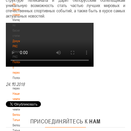
структуре телеканала и дарит белорусским болельщикам
по
уникальную возможность стать частью лучших мировых и
баскетбольной
отечественных спортивных событий, а также быть в курсе самых
статистике
актуальных новостей.
Материалы
по
баскетбольной
статистике
Документы
РКС
Документы
РКС
Положение
о
переходах
Положение
о
24.10.2018
переходах
Наши
чемпионы
Наши
чемпионы
Белошапко
Татьяна
ПРИСОЕДИНЯЙТЕСЬ
К
НАМ
Белошапко
Татьяна