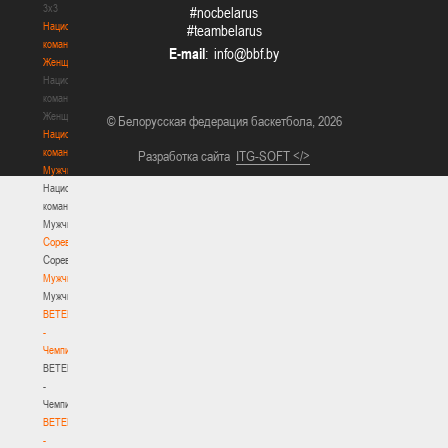
3х3
#nocbelarus
Национальная
#teambelarus
команда.
E-mail
:
Женщины
Национальная
команда.
Женщины
© Белорусская федерация баскетбола, 2026
Национальная
команда.
Разработка сайта
ITG-SOFT </>
Мужчины
Национальная
команда.
Мужчины
Соревнования
Соревнования
Мужчины
Мужчины
BETERA
-
Чемпионат
BETERA
-
Чемпионат
BETERA
-