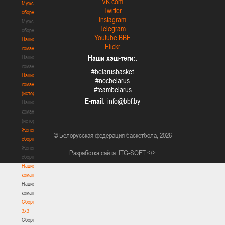
VK.com
Мужские
Twitter
сборные
Instagram
Мужские
Telegram
сборные
Youtube BBF
Национальная
Flickr
команда
Наши хэш-теги:
:
Национальная
команда
#belarusbasket
Национальная
#nocbelarus
команда
#teambelarus
(история)
E-mail
:
Национальная
команда
(история)
Женские
© Белорусская федерация баскетбола, 2026
сборные
Женские
Разработка сайта
ITG-SOFT </>
сборные
Национальная
команда
Национальная
команда
Сборные
3х3
Сборные