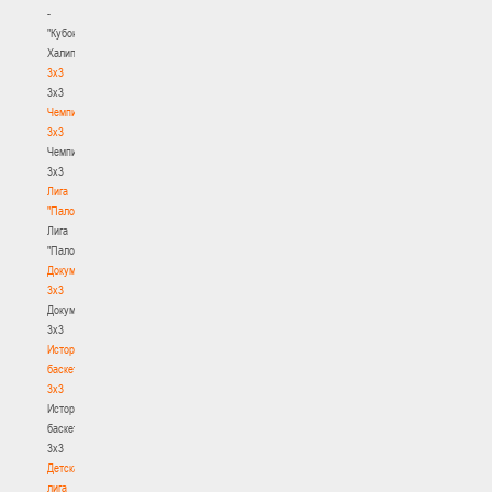
-
"Кубок
Халипского"
3x3
3x3
Чемпионат
3х3
Чемпионат
3х3
Лига
"Палова"
Лига
"Палова"
Документы
3х3
Документы
3х3
История
баскетбола
3х3
История
баскетбола
3х3
Детская
лига