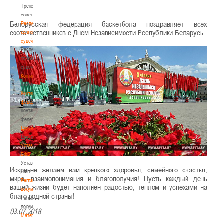
Тренерский
совет
Белорусская федерация баскетбола поздравляет всех
Республиканская
соотечественников с Днем Независимости Республики Беларусь.
коллегия
судей
Республиканская
коллегия
судей
Контакты
Контакты
Контакты
федерации
Контакты
федерации
Документы
Документы
Устав
БФБ
Устав
Искренне желаем вам крепкого здоровья, семейного счастья,
БФБ
мира, взаимопонимания и благополучия! Пусть каждый день
Регламентирующие
вашей жизни будет наполнен радостью, теплом и успехами на
документы
благо родной страны!
Регламентирующие
документы
03.07.2018
Материалы