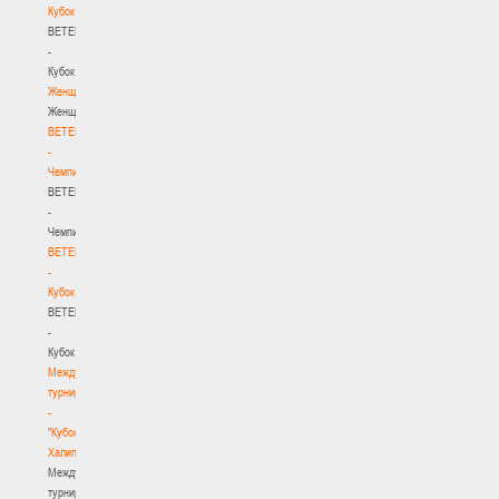
Кубок
BETERA
-
Кубок
Женщины
Женщины
BETERA
-
Чемпионат
BETERA
-
Чемпионат
BETERA
-
Кубок
BETERA
-
Кубок
Международный
турнир
-
"Кубок
Халипского"
Международный
турнир