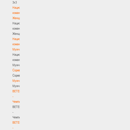
3х3
Национальная
команда.
Женщины
Национальная
команда.
Женщины
Национальная
команда.
Мужчины
Национальная
команда.
Мужчины
Соревнования
Соревнования
Мужчины
Мужчины
BETERA
-
Чемпионат
BETERA
-
Чемпионат
BETERA
-