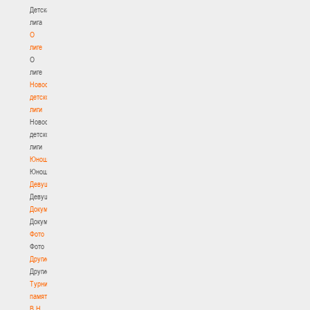
Детская
лига
О
лиге
О
лиге
Новости
детской
лиги
Новости
детской
лиги
Юноши
Юноши
Девушки
Девушки
Документы
Документы
Фото
Фото
Другие
Другие
Турнир
памяти
В.Н.