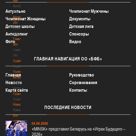
обл
Витебская
Актуально
Чемпионат Мужчины
обл
Могилевская
Чемпионат Женщины
Документы
обл
Детские школы
Детская лига
Могилевская
Антидопинг
Спонсоры
обл
Гомельская
Фото
Видео
обл
Гомельская
обл
ГЛАВНАЯ
НАВИГАЦИЯ ОО «БФБ»
Судейство
Судейство
Полезные
Главная
Руководство
материалы
Новости
Соревнования
Полезные
материалы
Карта сайта
Контакты
Судьи
Судьи
Новости
ПОСЛЕДНИЕ
НОВОСТИ
Новости
Все
новости
04.08.2026
Все
«MINSK» представил Беларусь на «Играх Будущего –
новости
2026»