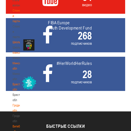
видео
волонтером
Спонсоры
и
партнеры
FIBA Europe
Спонсоры
Youth Development Fund
268
и
партнеры
Школы
подписчиков
Школы
Минск
Минск
#HerWorldHerRules
Минская
обл
28
Минская
обл
подписчиков
Брестская
обл
Брестская
обл
Гродненская
обл
Гродненская
обл
БЫСТРЫЕ
ССЫЛКИ
Витебская