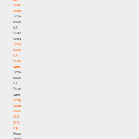
Рыженкова
(юноши)
Турнир
памяти
В.Н.
Рыженкова
(юноши)
Турнир
памяти
В.Н.
Рыженкова
(девушки)
Турнир
памяти
В.Н.
Рыженкова
(девушки)
Республиканские
соревнования
(юноши)
2012-
2013
гг.р.
Республиканские
соревнования