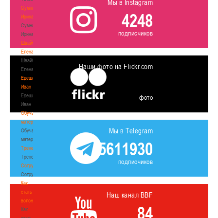
Мы в Instagram
Сумникова
4248
Ирина
Сумникова
подписчиков
Ирина
Швайбович
Елена
Швайбович
Наши фото на Flickr.com
Елена
Едешко
Иван
Едешко
фото
Иван
Обучающие
материалы
Мы в Telegram
Обучающие
материалы
5611930
Тренерам
Тренерам
подписчиков
Сотрудничество
Сотрудничество
Как
стать
Наш канал BBF
волонтером
84
Как
стать