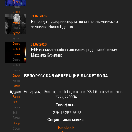
Федерация
Федерация
Сборные
31.07.2026
Сборные
Навсегда в истории спорта: не стало олимпийского
Чемпионат
чемпиона Ивана Едешко
Чемпионат
Кубок
Кубок
Детско-
31.07.2026
юношеские
БФБ выражает соболезнования родным и близким
соревнования
Михаила Курилика
Детско-
юношеские
соревнования
БЕЛОРУССКАЯ
ФЕДЕРАЦИЯ БАСКЕТБОЛА
Еврокубки
Еврокубки
Разное
Адрес
: Беларусь, г. Минск, пр. Победителей, 23/1 (блок кабинетов
Разное
322), 220004
Баскетбол
3х3
Телефоны
:
Баскетбол
+375 17 282 76 73
3х3
Лого[modid=121]
Социальные медиа
:
Сборные
Facebook
Сборные