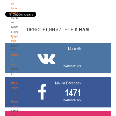
по
баскетбольной
статистике
Материалы
по
баскетбольной
ПРИСОЕДИНЯЙТЕСЬ
К
НАМ
статистике
Документы
РКС
Документы
Мы в VK
РКС
Положение
о
переходах
подписчиков
Положение
о
переходах
Мы на Facebook
Наши
чемпионы
1471
Наши
чемпионы
подписчиков
Белошапко
Татьяна
Белошапко
Татьяна