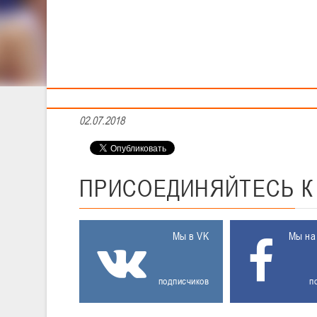
Тренерам
Наша национальная команда начнет выступление в кв
Первый матч отборочного турнира белорусская дружин
августе, и все вырученные средства будут направлен
Белорусская команда сыграет матчи: в Минске - 13 се
02.07.2018
ПРИСОЕДИНЯЙТЕСЬ
Мы в VK
Мы на
подписчиков
п