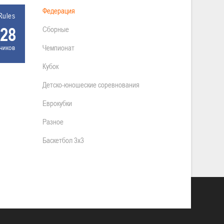
Федерация
Rules
28
Сборные
чиков
Чемпионат
Кубок
Детско-юношеские соревнования
Еврокубки
Разное
Баскетбол 3х3