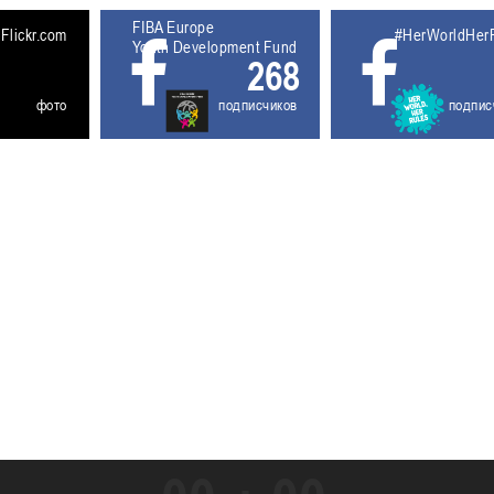
FIBA Europe
5611930
Flickr.com
#HerWorldHer
Youth Development Fund
268
фото
подписчиков
подпис