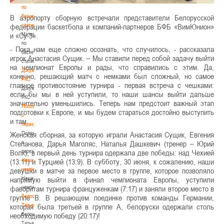
по
баскетбольной
В аэропорту сборную встречали представители Белорусской
статистике
федерации баскетбола и компаний-партнеров БФБ «ВимЮнион»
Материалы
и «Су-3».
по
- Пока нам еще сложно осознать, что случилось, - рассказала
баскетбольной
игрок Анастасия Сущик. – Мы ставили перед собой задачу выйти
статистике
на чемпионат Европы и рады, что справились с этим. Да,
Документы
конечно, решающий матч с немками был сложный, но самое
РКС
главное противостояние турнира - первая встреча с чешками:
Документы
если бы мы в ней уступили, то наши шансы выйти дальше
РКС
значительно уменьшились. Теперь нам предстоит важный этап
Положение
подготовки к Европе, и мы будем стараться достойно выступить
о
и там.
переходах
Положение
Женская сборная, за которую играли Анастасия Сущик, Евгения
о
Степанова, Дарья Маголяс, Наталья Дашкевич (тренер – Юрий
переходах
Волк), в первый день турнира одержала две победы: над Чехией
Наши
(13:11) и Турцией (13:9). В субботу, 30 июня, к сожалению, наши
чемпионы
девушки в матче за первое место в группе, которое позволяло
Наши
напрямую выйти в финал чемпионата Европы, уступили
чемпионы
фаворитам турнира француженкам (7:17) и заняли второе место в
Белошапко
группе В. В решающем поединке против команды Германии,
Татьяна
которая была третьей в группе А, белоруски одержали столь
Белошапко
необходимую победу (20:17)!
Татьяна