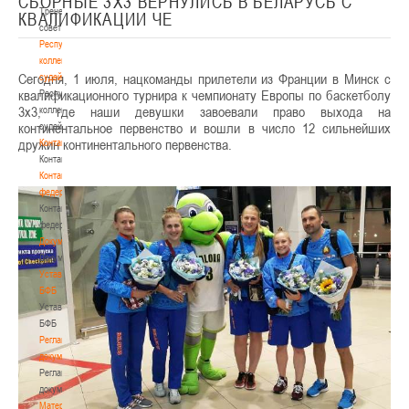
СБОРНЫЕ 3Х3 ВЕРНУЛИСЬ В БЕЛАРУСЬ С
Тренерский
КВАЛИФИКАЦИИ ЧЕ
совет
Республиканская
коллегия
Сегодня, 1 июля, нацкоманды прилетели из Франции в Минск с
судей
квалификационного турнира к чемпионату Европы по баскетболу
Республиканская
3х3, где наши девушки завоевали право выхода на
коллегия
континентальное первенство и вошли в число 12 сильнейших
судей
дружин континентального первенства.
Контакты
Контакты
Контакты
федерации
Контакты
федерации
Документы
Документы
Устав
БФБ
Устав
БФБ
Регламентирующие
документы
Регламентирующие
документы
Материалы