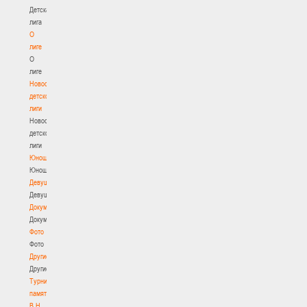
Детская
лига
О
лиге
О
лиге
Новости
детской
лиги
Новости
детской
лиги
Юноши
Юноши
Девушки
Девушки
Документы
Документы
Фото
Фото
Другие
Другие
Турнир
памяти
В.Н.