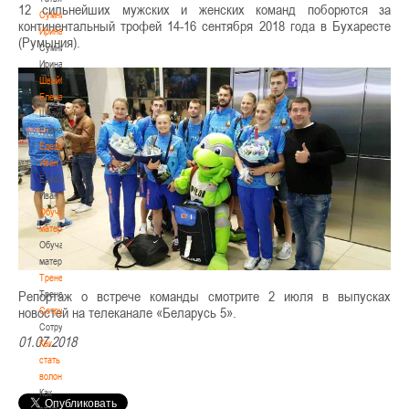
12 сильнейших мужских и женских команд поборются за
Сумникова
континентальный трофей 14-16 сентября 2018 года в Бухаресте
Ирина
(Румыния).
Сумникова
Ирина
Швайбович
Елена
Швайбович
Елена
Едешко
Иван
Едешко
Иван
Обучающие
материалы
Обучающие
материалы
Тренерам
Репортаж о встрече команды смотрите 2 июля в выпусках
Тренерам
новостей на телеканале «Беларусь 5».
Сотрудничество
Сотрудничество
01.07.2018
Как
стать
волонтером
Как
стать