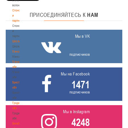
волонтером
Спонсоры
ПРИСОЕДИНЯЙТЕСЬ
К
НАМ
и
партнеры
Спонсоры
и
Мы в VK
партнеры
Школы
Школы
Минск
подписчиков
Минск
Минская
обл
Минская
Мы на Facebook
обл
1471
Брестская
обл
подписчиков
Брестская
обл
Гродненская
обл
Мы в Instagram
Гродненская
4248
обл
Витебская