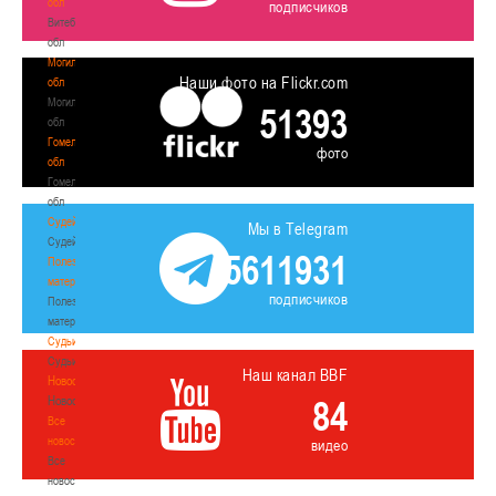
обл
подписчиков
Витебская
обл
Могилевская
Наши фото на Flickr.com
обл
Могилевская
51393
обл
Гомельская
фото
обл
Гомельская
обл
Судейство
Мы в Telegram
Судейство
5611931
Полезные
материалы
подписчиков
Полезные
материалы
Судьи
Судьи
Наш канал BBF
Новости
Новости
84
Все
новости
видео
Все
новости