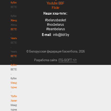
Кубок
Youtube BBF
BETERA
Flickr
-
Наши хэш-теги:
:
Кубок
#belarusbasket
Женщины
#nocbelarus
Женщины
#teambelarus
BETERA
-
E-mail
:
Чемпионат
BETERA
-
© Белорусская федерация баскетбола, 2026
Чемпионат
BETERA
Разработка сайта
ITG-SOFT </>
-
Кубок
BETERA
-
Кубок
Международный
турнир
-
"Кубок
Халипского"
Международный
турнир