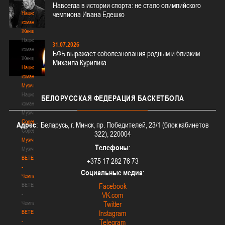
3х3
Навсегда в истории спорта: не стало олимпийского
Национальная
чемпиона Ивана Едешко
команда.
Женщины
Национальная
31.07.2026
команда.
БФБ выражает соболезнования родным и близким
Женщины
Михаила Курилика
Национальная
команда.
Мужчины
Национальная
БЕЛОРУССКАЯ
ФЕДЕРАЦИЯ БАСКЕТБОЛА
команда.
Мужчины
Соревнования
Адрес
: Беларусь, г. Минск, пр. Победителей, 23/1 (блок кабинетов
Соревнования
322), 220004
Мужчины
Телефоны
:
Мужчины
BETERA
+375 17 282 76 73
-
Социальные медиа
:
Чемпионат
BETERA
Facebook
-
VK.com
Чемпионат
Twitter
BETERA
Instagram
-
Telegram