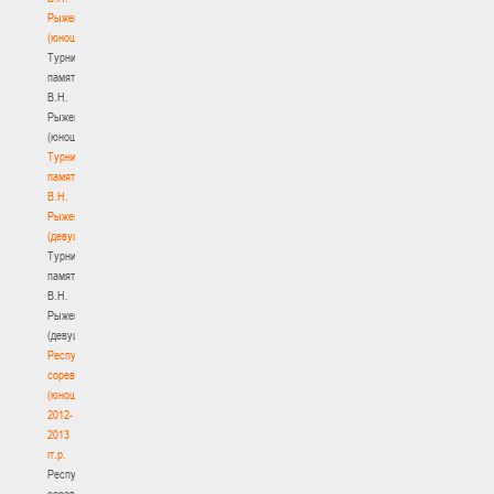
Рыженкова
(юноши)
Турнир
памяти
В.Н.
Рыженкова
(юноши)
Турнир
памяти
В.Н.
Рыженкова
(девушки)
Турнир
памяти
В.Н.
Рыженкова
(девушки)
Республиканские
соревнования
(юноши)
2012-
2013
гг.р.
Республиканские
соревнования