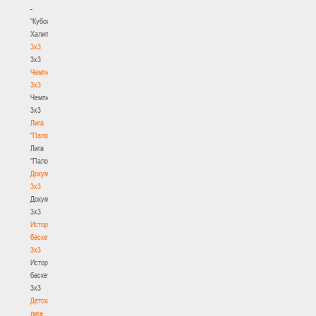
-
"Кубок
Халипского"
3x3
3x3
Чемпионат
3х3
Чемпионат
3х3
Лига
"Палова"
Лига
"Палова"
Документы
3х3
Документы
3х3
История
баскетбола
3х3
История
баскетбола
3х3
Детская
лига