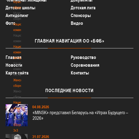
Мужские
Детские школы
Детская лига
сборные
Мужские
Антидопинг
Спонсоры
сборные
Фото
Видео
Национальная
команда
Национальная
ГЛАВНАЯ
НАВИГАЦИЯ ОО «БФБ»
команда
Национальная
команда
Главная
Руководство
(история)
Национальная
Новости
Соревнования
команда
Карта сайта
Контакты
(история)
Женские
сборные
ПОСЛЕДНИЕ
НОВОСТИ
Женские
сборные
Национальная
04.08.2026
команда
«MINSK» представил Беларусь на «Играх Будущего –
Национальная
2026»
команда
Сборные
3х3
Сборные
31.07.2026