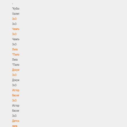
-
"Кубок
Халипского"
3x3
3x3
Чемпионат
3х3
Чемпионат
3х3
Лига
"Палова"
Лига
"Палова"
Документы
3х3
Документы
3х3
История
баскетбола
3х3
История
баскетбола
3х3
Детская
лига