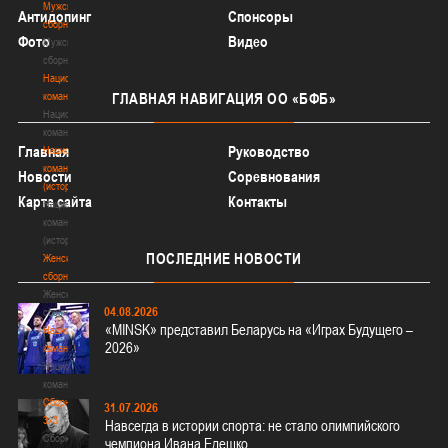
Мужские
Антидопинг
Спонсоры
сборные
Фото
Видео
Мужские
сборные
Национальная
команда
ГЛАВНАЯ
НАВИГАЦИЯ ОО «БФБ»
Национальная
команда
Главная
Руководство
Национальная
команда
Новости
Соревнования
(история)
Карта сайта
Контакты
Национальная
команда
(история)
ПОСЛЕДНИЕ
НОВОСТИ
Женские
сборные
Женские
04.08.2026
сборные
«MINSK» представил Беларусь на «Играх Будущего –
Национальная
2026»
команда
Национальная
команда
Сборные
31.07.2026
3х3
Навсегда в истории спорта: не стало олимпийского
Сборные
чемпиона Ивана Едешко