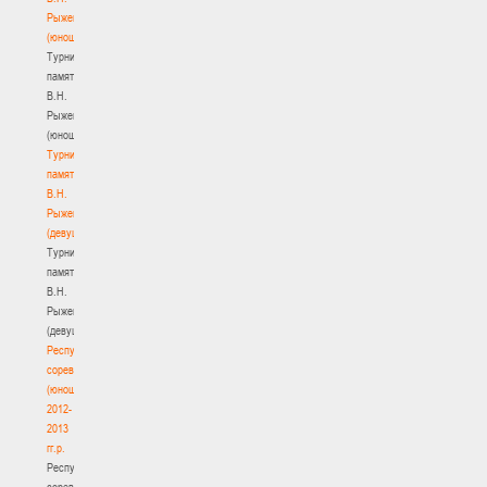
Рыженкова
(юноши)
Турнир
памяти
В.Н.
Рыженкова
(юноши)
Турнир
памяти
В.Н.
Рыженкова
(девушки)
Турнир
памяти
В.Н.
Рыженкова
(девушки)
Республиканские
соревнования
(юноши)
2012-
2013
гг.р.
Республиканские
соревнования