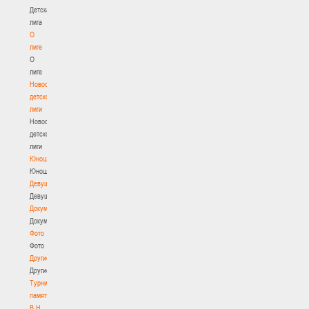
Детская
лига
О
лиге
О
лиге
Новости
детской
лиги
Новости
детской
лиги
Юноши
Юноши
Девушки
Девушки
Документы
Документы
Фото
Фото
Другие
Другие
Турнир
памяти
В.Н.