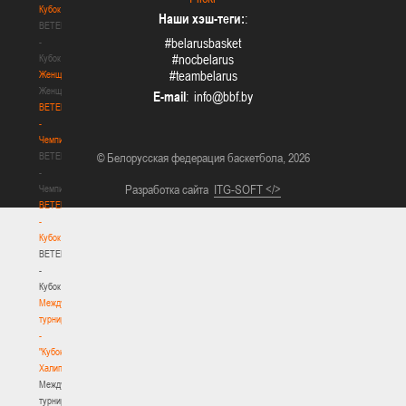
Кубок
Наши хэш-теги:
:
BETERA
#belarusbasket
-
#nocbelarus
Кубок
#teambelarus
Женщины
Женщины
E-mail
:
BETERA
-
Чемпионат
BETERA
© Белорусская федерация баскетбола, 2026
-
Разработка сайта
ITG-SOFT </>
Чемпионат
BETERA
-
Кубок
BETERA
-
Кубок
Международный
турнир
-
"Кубок
Халипского"
Международный
турнир