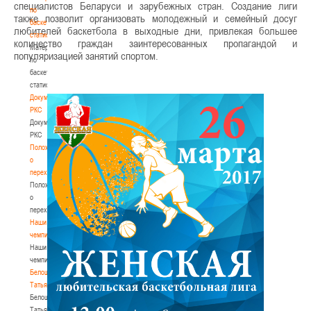
специалистов Беларуси и зарубежных стран. Создание лиги
по
также позволит организовать молодежный и семейный досуг
баскетбольной
любителей баскетбола в выходные дни, привлекая большее
статистике
количество граждан заинтересованных пропагандой и
Материалы
популяризацией занятий спортом.
по
баскетбольной
статистике
Документы
РКС
Документы
РКС
Положение
о
переходах
Положение
о
переходах
Наши
чемпионы
Наши
чемпионы
Белошапко
Татьяна
Белошапко
Татьяна