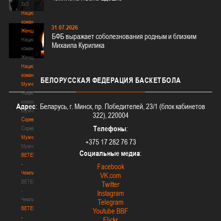
3х3
Национальная
команда.
31.07.2026
Женщины
БФБ выражает соболезнования родным и близким
Национальная
Михаила Курилика
команда.
Женщины
Национальная
команда.
БЕЛОРУССКАЯ
ФЕДЕРАЦИЯ БАСКЕТБОЛА
Мужчины
Национальная
команда.
Адрес
: Беларусь, г. Минск, пр. Победителей, 23/1 (блок кабинетов
Мужчины
322), 220004
Соревнования
Телефоны
:
Соревнования
Мужчины
+375 17 282 76 73
Мужчины
Социальные медиа
:
BETERA
-
Facebook
Чемпионат
VK.com
BETERA
Twitter
-
Instagram
Чемпионат
Telegram
BETERA
Youtube BBF
-
Flickr