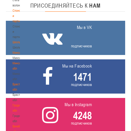
ПРИСОЕДИНЯЙТЕСЬ
К
НАМ
волонтером
Спонсоры
и
партнеры
Спонсоры
Мы в VK
и
партнеры
Школы
подписчиков
Школы
Минск
Минск
Минская
Мы на Facebook
обл
1471
Минская
обл
подписчиков
Брестская
обл
Брестская
обл
Мы в Instagram
Гродненская
обл
4248
Гродненская
обл
подписчиков
Витебская