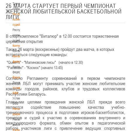
Тренерский
26 МАРТА СТАРТУЕТ ПЕРВЫЙ ЧЕМПИОНАТ
совет
ЖЕНСКОЙ ЛЮБИТЕЛЬСКОЙ БАСКЕТБОЛЬНОЙ
Республиканская
ЛИГИ
коллегия
судей
Республиканская
В спорткомплексе "Виталюр" в 12.00 состоится торжественная
коллегия
церемония открытия
судей
Контакты
Также 26 марта (воскресенье) пройдут два матча, в которых
Контакты
встретяться следующие команды:
Контакты
федерации
"Queen's" - "Малиновские лисы" (начало в 12.30)
Контакты
"Расамахi" - "Космос" (начало 13.45)
федерации
Согласно Регламенту соревнований в первом чемпионате
Документы
женской ЛБЛ могут принимать участие женские любительские
Документы
команды городов, районов, клубов и трудовых коллективов
Устав
Республики Беларусь.
БФБ
Устав
Главными целями проведения женской ЛБЛ прежде всего
БФБ
являются содействие повышению качества учебно-
Регламентирующие
тренировочного процесса в подготовке игроков-баскетболисток,
документы
тренеров и судей к участию в соревнованиях внутреннего и
Регламентирующие
международного формата, обмен опытом в педагогической
документы
работе участников лиги с привлечение ведущих спортивных
Материалы