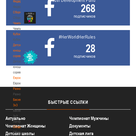
Youth Development Fund
Федерация
268
Федерация
Сборные
подписчиков
Сборные
Чемпионат
Чемпионат
Кубок
#HerWorldHerRules
Кубок
28
Детско-
юношеские
подписчиков
соревнования
Детско-
юношеские
соревнования
Еврокубки
Еврокубки
Разное
Разное
Баскетбол
БЫСТРЫЕ
ССЫЛКИ
3х3
Баскетбол
3х3
Актуально
Чемпионат Мужчины
Лого[modid=121]
Чемпионат Женщины
Документы
Сборные
Сборные
Детские школы
Детская лига