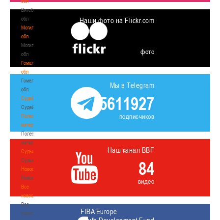
обл
Витебская
обл
Наши фото на Flickr.com
Могилевская
обл
Могилевская
фото
обл
Гомельская
обл
Гомельская
Мы в Telegram
обл
5611927
Судейство
Судейство
подписчиков
Полезные
материалы
Полезные
материалы
Наш канал BBF
Судьи
Судьи
84
Новости
Новости
видео
Все
новости
Все
FIBA Europe
новости