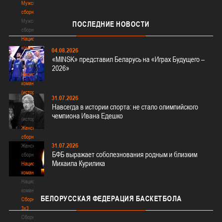
Мужские
сборные
Мужские
ПОСЛЕДНИЕ
НОВОСТИ
сборные
Национальная
команда
04.08.2026
Национальная
«MINSK» представил Беларусь на «Играх Будущего –
команда
2026»
Национальная
команда
(история)
31.07.2026
Национальная
Навсегда в истории спорта: не стало олимпийского
команда
чемпиона Ивана Едешко
(история)
Женские
сборные
31.07.2026
Женские
БФБ выражает соболезнования родным и близким
сборные
Михаила Курилика
Национальная
команда
Национальная
команда
БЕЛОРУССКАЯ
ФЕДЕРАЦИЯ БАСКЕТБОЛА
Сборные
3х3
Сборные