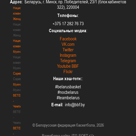
Адрес
: Беларусь, г. Минск, пр. Победителей, 23/1 (блок кабинетов
3х3
322), 220004
Национальная
команда.
Телефоны
:
Женщины
+375 17 282 76 73
Национальная
команда.
Социальные медиа
:
Женщины
Facebook
Национальная
VK.com
команда.
Twitter
Мужчины
Instagram
Национальная
Telegram
команда.
Youtube BBF
Мужчины
Flickr
Соревнования
Наши хэш-теги:
:
Соревнования
Мужчины
#belarusbasket
Мужчины
#nocbelarus
BETERA
#teambelarus
-
E-mail
:
Чемпионат
BETERA
-
Чемпионат
© Белорусская федерация баскетбола, 2026
BETERA
-
Разработка сайта
ITG-SOFT </>