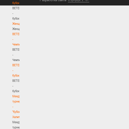
Кубок
BETERA
-
Кубок
Женщины
Женщины
BETERA
-
Чемпионат
BETERA
-
Чемпионат
BETERA
-
Кубок
BETERA
-
Кубок
Международный
турнир
-
"Кубок
Халипского"
Международный
турнир