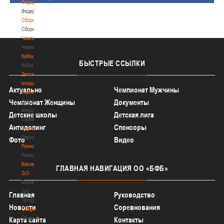
Федерация
Федерация
Сборные
Сборные
Чемпионат
Чемпионат
Кубок
БЫСТРЫЕ
ССЫЛКИ
Кубок
Детско-
юношеские
Актуально
Чемпионат Мужчины
соревнования
Детско-
Чемпионат Женщины
Документы
юношеские
Детские школы
Детская лига
соревнования
Антидопинг
Спонсоры
Еврокубки
Еврокубки
Фото
Видео
Разное
Разное
Баскетбол
ГЛАВНАЯ
НАВИГАЦИЯ ОО «БФБ»
3х3
Баскетбол
3х3
Главная
Руководство
Лого[modid=121]
Новости
Соревнования
Сборные
Сборные
Карта сайта
Контакты