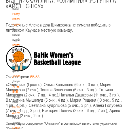
БАЛТИЙСКАЯ ЛИГА. «ОЛИМПИЯ» УСТУПИЛА
Тренерский
«АЙСТЕС-ЛСУ».
совет
Республиканская
коллегия
Подопечные Александра Шимковяка не сумели победить в
судей
литовском Каунасе местную команду.
Республиканская
коллегия
судей
Контакты
Контакты
Контакты
федерации
Контакты
федерации
Счет встречи
65-53
Документы
Документы
«Олимпия» (Гродно): Ольга Копылова (6 очк., 3 пд.), Мария
Устав
Мясникова (7 очк.),Полина Зелинская (6 очк., 3 пд.), Татьяна
БФБ
Михневич (2 очк., 7 пд., 4 пх.),Наталья Дашкевич (11 очк., 3 пх.),
Устав
Валентина Мышепуд (5 очк., 4 пд.), Мария Рощеня ( 0 очк., 5 пд.,
БФБ
4 рп., 4 бл.), Светлана Кудряшова (5 очк., 3 рп.), Алена Голубева
Регламентирующие
(7 очк., 4 пд., 3 рп.), Виктория Ледник (2 очк., 6 пд., 2 рп.), Арина
документы
Мосько (2 очк., 2 пх.).
Регламентирующие
Следующим соперником "Олимпии" в Балтийской лиге станет украинский
документы
"Интерхим".
Материалы