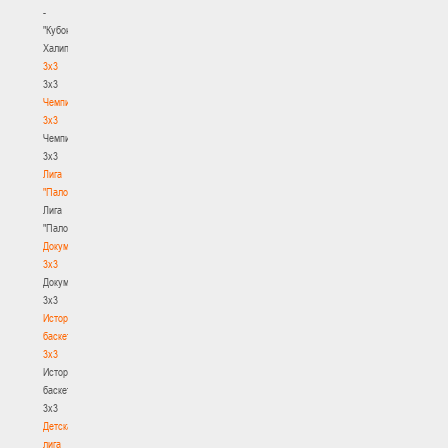
-
"Кубок
Халипского"
3x3
3x3
Чемпионат
3х3
Чемпионат
3х3
Лига
"Палова"
Лига
"Палова"
Документы
3х3
Документы
3х3
История
баскетбола
3х3
История
баскетбола
3х3
Детская
лига