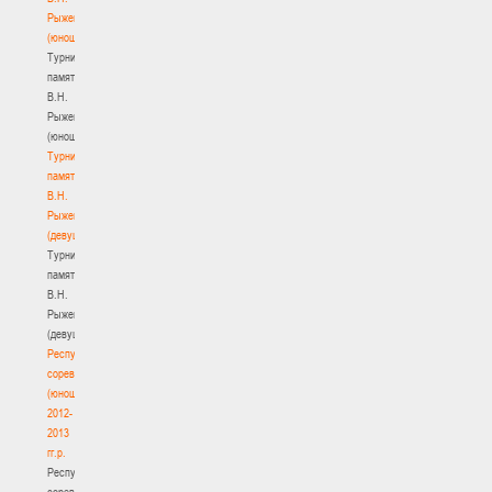
Рыженкова
(юноши)
Турнир
памяти
В.Н.
Рыженкова
(юноши)
Турнир
памяти
В.Н.
Рыженкова
(девушки)
Турнир
памяти
В.Н.
Рыженкова
(девушки)
Республиканские
соревнования
(юноши)
2012-
2013
гг.р.
Республиканские
соревнования