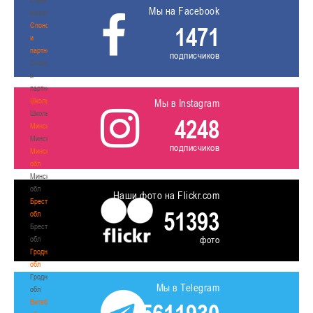
Мы на Facebook
волонтером
Спонсоры
1471
и
партнеры
подписчиков
Спонсоры
и
партнеры
Школы
Мы в Instagram
Школы
4248
Минск
Минск
подписчиков
Минская
обл
Минская
обл
Наши фото на Flickr.com
Брестская
51393
обл
Брестская
фото
обл
Гродненская
обл
Гродненская
Мы в Telegram
обл
Витебская