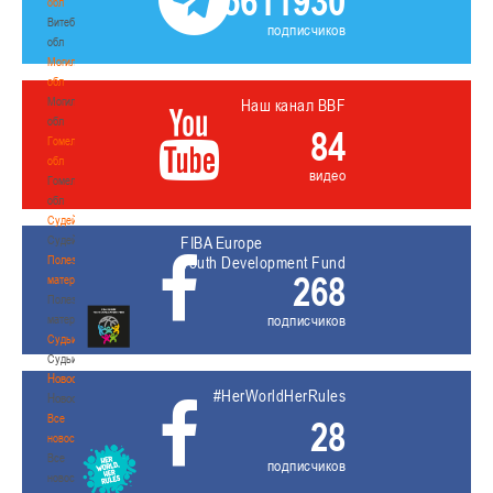
5611930
обл
Витебская
подписчиков
обл
Могилевская
обл
Могилевская
Наш канал BBF
обл
84
Гомельская
обл
видео
Гомельская
обл
Судейство
Судейство
FIBA Europe
Полезные
Youth Development Fund
268
материалы
Полезные
подписчиков
материалы
Судьи
Судьи
Новости
#HerWorldHerRules
Новости
Все
28
новости
Все
подписчиков
новости