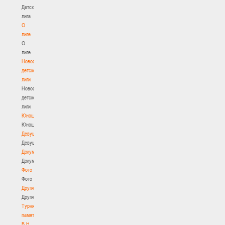
Детская
лига
О
лиге
О
лиге
Новости
детской
лиги
Новости
детской
лиги
Юноши
Юноши
Девушки
Девушки
Документы
Документы
Фото
Фото
Другие
Другие
Турнир
памяти
В.Н.