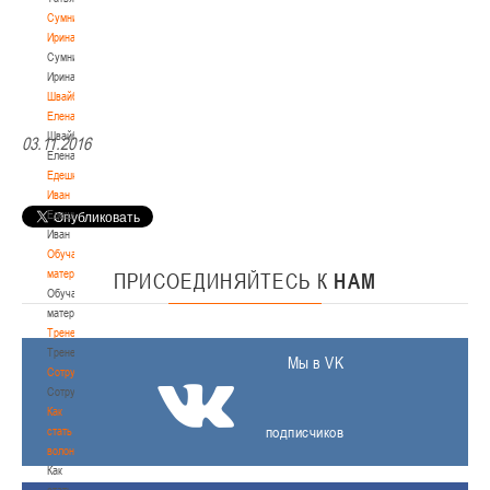
Сумникова
Ирина
Сумникова
Ирина
Швайбович
Елена
Швайбович
03.11.2016
Елена
Едешко
Иван
Едешко
Иван
Обучающие
материалы
ПРИСОЕДИНЯЙТЕСЬ
К
НАМ
Обучающие
материалы
Тренерам
Тренерам
Мы в VK
Сотрудничество
Сотрудничество
Как
подписчиков
стать
волонтером
Как
стать