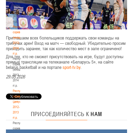
(юноши)
2012-
2013
гг.р.
Республиканские
соревнования
Приглашаем всех болельщиков поддержать свои команды на
(юноши)
трибунах арен! Вход на матч — свободный. Убедительно просим
2013-
приходить заранее, так как количество мест в зале ограничено!
2014
гг.р.
Для тех, кто не сможет присутствовать на игре, будут доступны
Республиканские
прямые трансляции на телеканале «Беларусь 5», на сайте
соревнования
belarus.basketball и на портале
sport-tv.by
.
(юноши)
2013-
29.05.2026
2014
гг.р.
Республиканские
соревнования
(девушки)
2012-
2013
ПРИСОЕДИНЯЙТЕСЬ
К
НАМ
гг.р.
Республиканские
соревнования