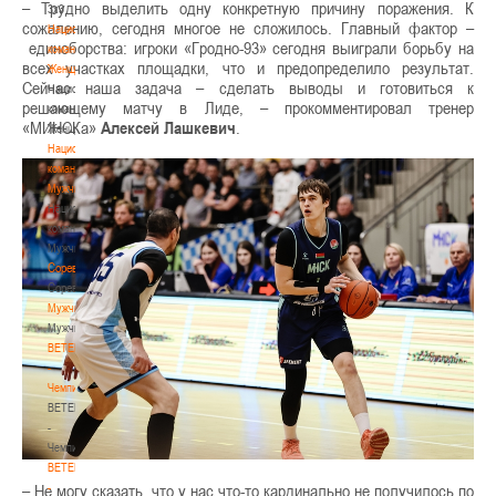
– Трудно выделить одну конкретную причину поражения. К
3х3
сожалению, сегодня многое не сложилось. Главный фактор –
Национальная
единоборства: игроки «Гродно-93» сегодня выиграли борьбу на
команда.
всех участках площадки, что и предопределило результат.
Женщины
Сейчас наша задача – сделать выводы и готовиться к
Национальная
решающему матчу в Лиде
,
– прокомментировал тренер
команда.
«МИНСКа»
Алексей
Лашкевич
.
Женщины
Национальная
команда.
Мужчины
Национальная
команда.
Мужчины
Соревнования
Соревнования
Мужчины
Мужчины
BETERA
-
Чемпионат
BETERA
-
Чемпионат
BETERA
-
– Не могу сказать, что у нас что-то кардинально не получилось по