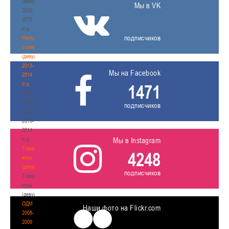
(девушки)
Мы в VK
2012-
2013
гг.р.
подписчиков
Республиканские
соревнования
(девушки)
2013-
Мы на Facebook
2014
гг.р.
1471
Республиканские
соревнования
подписчиков
(девушки)
2013-
2014
гг.р.
Мы в Instagram
Товарищеские
4248
игры
(девушки)
подписчиков
Товарищеские
игры
(девушки)
ОДМ
Наши фото на Flickr.com
2008-
2009