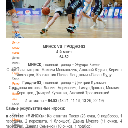
Федерация
Федерация
Сборные
Сборные
Чемпионат
Чемпионат
Кубок
Кубок
Детско-
МИНСК VS
ГРОДНО-93
юношеские
4-й матч
соревнования
64:82
Детско-
юношеские
МИНСК
, главный тренер – Эдуард Кемен
соревнования
Стартовая пятерка: Максим Москальчук, Алексей Юдкин, Кирилл
Еврокубки
Васковцов, Константин Паско, Бенджамин-Павел Дуду.
Еврокубки
Гродно-93
, главный тренер – Дмитрий Кузьмин
Разное
Стартовая пятерка: Даниил Борисевич, Тимур Дрюков, Максим
Разное
Коратцов, Дмитрий Куратник, Алексей Тростинецкий.
Баскетбол
3х3
Итог матча –
64:82
(18:21, 11:16, 13:26, 22:19)
Баскетбол
Самые результативные игроки:
3х3
Лого[modid=121]
в составе «МИНСКа»:
Константин Паско (23 очка, 9 подборов, 1
Сборные
передача, 2 перехвата, 1 блокшот), Давид Мукете (11 очков, 4
Сборные
передачи), Данила Семенюк (10 очков, 1 подбор).