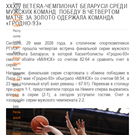
Тренерский
XXXIV BETERA-ЧЕМПИОНАТ БЕЛАРУСИ СРЕДИ
совет
МУЖСКИХ КОМАНД. ПОБЕДУ В ЧЕТВЕРТОМ
Республиканская
МАТЧЕ ЗА ЗОЛОТО ОДЕРЖАЛА КОМАНДА
коллегия
«ГРОДНО-93»
судей
Республиканская
коллегия
судей
Сегодня, 29 мая 2026 года, в столичном спорткомплексе
Контакты
РГУОР, прошла четвертая встреча финальной серии мужского
Контакты
чемпионата Беларуси, в которой баскетболисты «Гродно-93»
Контакты
смогли обойти «МИНСК» со счетом 82:64 и сравнять счет в
федерации
серии.
Контакты
Напомним, финальная серия стартовала с обмена победами в
федерации
Лиде (21 мая «Гродно-93» обыграло «МИНСК» со счетом 68:54, а
Документы
23 мая столичный клуб взял реванш – 67:61). Переехав в столицу
Документы
при счете 1-1, представители города на Немиге сперва вырвались
Устав
вперед в серии (2-1), а сегодня уступили гостям. Счет в
БФБ
«золотой» серии мужского чемпионата 2-2.
Устав
БФБ
Регламентирующие
документы
Регламентирующие
документы
Материалы