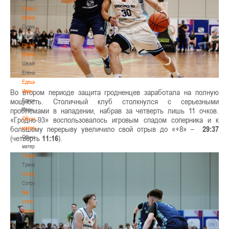
Сумникова
Ирина
Сумникова
Ирина
Швайбович
Елена
Швайбович
Елена
Едешко
Во втором периоде защита гродненцев заработала на полную
Иван
мощность. Столичный клуб столкнулся с серьезными
Едешко
проблемами в нападении, набрав за четверть лишь 11 очков.
Иван
«Гродно-93» воспользовалось игровым спадом соперника и к
Обучающие
большому перерыву увеличило свой отрыв до «+8» –
29:37
материалы
(четверть
11:16
).
Обучающие
материалы
Тренерам
Тренерам
Сотрудничество
Сотрудничество
Как
стать
волонтером
Как
стать