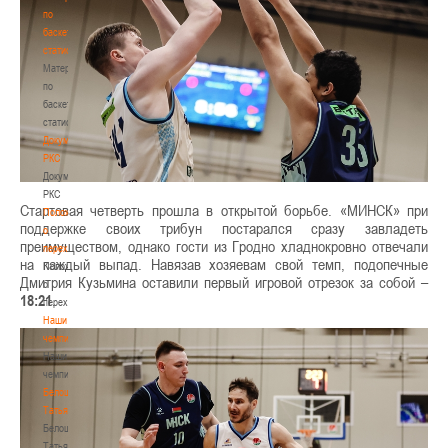
по
баскетбольной
статистике
Материалы
по
баскетбольной
статистике
Документы
РКС
Документы
РКС
Стартовая четверть прошла в открытой борьбе. «МИНСК» при
Положение
поддержке своих трибун постарался сразу завладеть
о
преимуществом, однако гости из Гродно хладнокровно отвечали
переходах
на каждый выпад. Навязав хозяевам свой темп, подопечные
Положение
Дмитрия Кузьмина оставили первый игровой отрезок за собой –
о
18:21
.
переходах
Наши
чемпионы
Наши
чемпионы
Белошапко
Татьяна
Белошапко
Татьяна