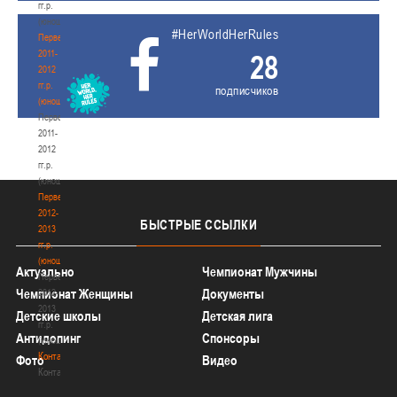
гг.р.
(юноши)
#HerWorldHerRules
Первенство
2011-
28
2012
гг.р.
подписчиков
(юноши)
Первенство
2011-
2012
гг.р.
(юноши)
Первенство
2012-
БЫСТРЫЕ
ССЫЛКИ
2013
гг.р.
(юноши)
Актуально
Чемпионат Мужчины
Первенство
Чемпионат Женщины
Документы
2012-
2013
Детские школы
Детская лига
гг.р.
Антидопинг
Спонсоры
(юноши)
Контакты
Фото
Видео
Контакты