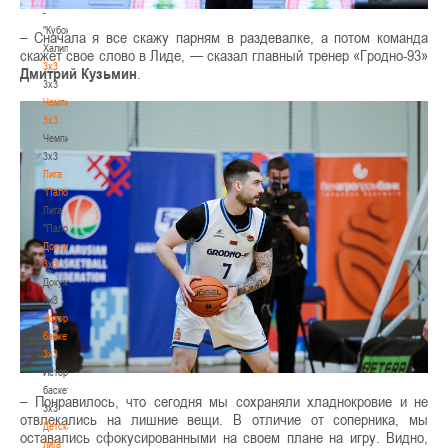
-
"Кубок
– Сначала я все скажу парням в раздевалке, а потом команда
Халипского"
скажет свое слово в Лиде, — сказал главный тренер «Гродно-93»
3x3
Дмитрий Кузьмин
.
3x3
Чемпионат
3х3
Чемпионат
3х3
Лига
"Палова"
Лига
"Палова"
Документы
3х3
Документы
3х3
История
баскетбола
3х3
История
баскетбола
– Понравилось, что сегодня мы сохраняли хладнокровие и не
3х3
отвлекались на лишние вещи. В отличие от соперника, мы
Детская
оставались сфокусированными на своем плане на игру. Видно,
лига