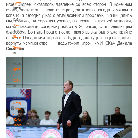
Кубок
игре. Скорее, сказалось давление со всех сторон. В конечном
BETERA
счете, баскетбол – простая игра: достаточно попадать мячом в
-
кольцо, а сегодня у нас с этим возникли проблемы. Защищались
Кубок
мы, считаю, на хорошем уровне, но провал в третьей четверти,
Женщины
когда позволили сопернику набрать 26 очков, стал решающим
Женщины
фактором. Догнать Гродно после такого рывка было уже крайне
BETERA
сложно. Продолжим борьбу в Лиде: едем туда с одной целью:
-
вернуть чемпионство, — подытожил игрок «МИНСКа»
Данила
Чемпионат
Семенюк
.
BETERA
-
Чемпионат
BETERA
-
Кубок
BETERA
-
Кубок
Международный
турнир
-
"Кубок
Халипского"
Международный
турнир