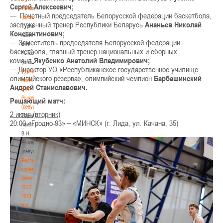
Сергей Алексеевич;
Рыженкова
—
Почетный председатель Белорусской федерации баскетбола,
(юноши)
заслуженный тренер Республики Беларусь
Ананьев Николай
Турнир
Константинович;
памяти
— Заместитель председателя Белорусской федерации
В.Н.
баскетбола, главный тренер национальных и сборных
Рыженкова
команд
Якубенко Анатолий Владимирович;
(юноши)
— Директор УО «Республиканское государственное училище
Турнир
олимпийского резерва», олимпийский чемпион
Барбашинский
памяти
Андрей Станиславович.
В.Н.
Рыженкова
Рещающий матч:
(девушки)
2 июня (вторник)
Турнир
20:00 «Гродно-93» – «МИНСК» (г. Лида, ул. Качана, 35)
памяти
В.Н.
Рыженкова
(девушки)
Республиканские
соревнования
(юноши)
2012-
2013
гг.р.
Республиканские
соревнования