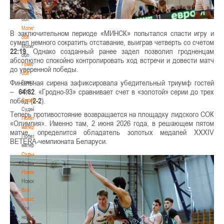
обл
Витебская
обл
Могилевская
В заключительном периоде «МИНСК» попытался спасти игру и
обл
сумел немного сократить отставание, выиграв четверть со счетом
Могилевская
22:19
. Однако созданный ранее задел позволил гродненцам
обл
абсолютно спокойно контролировать ход встречи и довести матч
Гомельская
до уверенной победы.
обл
Финальная сирена зафиксировала убедительный триумф гостей
Гомельская
–
64:82
. «Гродно-93» сравнивает счет в «золотой» серии до трех
обл
побед (
2-2
).
Судейство
Судейство
Теперь противостояние возвращается на площадку лидского СОК
Полезные
«Олимпия». Именно там, 2 июня 2026 года, в решающем пятом
материалы
матче, определится обладатель золотых медалей XXXIV
Полезные
BETERA-чемпионата Беларуси.
материалы
Судьи
Судьи
Новости
Новости
Все
новости
Все
новости