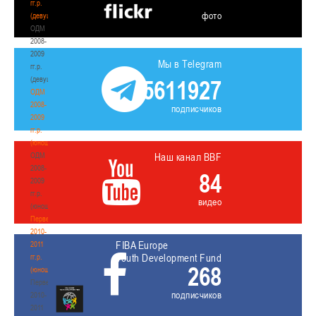
гг.р.
фото
(девушки)
ОДМ
2008-
2009
Мы в Telegram
гг.р.
(девушки)
5611927
ОДМ
2008-
подписчиков
2009
гг.р.
(юноши)
ОДМ
Наш канал BBF
2008-
84
2009
гг.р.
видео
(юноши)
Первенство
2010-
FIBA Europe
2011
Youth Development Fund
гг.р.
268
(юноши)
Первенство
подписчиков
2010-
2011