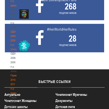
гг.р.
268
(девушки)
ОДМ
подписчиков
2008-
2009
гг.р.
(девушки)
#HerWorldHerRules
ОДМ
28
2008-
2009
подписчиков
гг.р.
(юноши)
ОДМ
2008-
2009
гг.р.
(юноши)
Первенство
2010-
БЫСТРЫЕ
ССЫЛКИ
2011
гг.р.
(юноши)
Актуально
Чемпионат Мужчины
Первенство
Чемпионат Женщины
Документы
2010-
2011
Детские школы
Детская лига