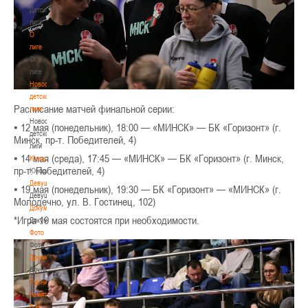
Детская
лига
О
лиге
О
лиге
Новости
детской
Расписание матчей финальной серии:
лиги
Новости
▪️ 12 мая (понедельник), 18:00 — «МИНСК» — БК «Горизонт» (г.
детской
Минск, пр-т. Победителей, 4)
лиги
▪️ 14 мая (среда), 17:45 — «МИНСК» — БК «Горизонт» (г. Минск,
Юноши
пр-т. Победителей, 4)
Юноши
Девушки
▪️ 19 мая (понедельник), 19:30 — БК «Горизонт» — «МИНСК» (г.
Девушки
Молодечно, ул. В. Гостинец, 102)
Документы
*Игра 19 мая состоятся при необходимости.
Документы
Фото
Фото
Другие
Другие
Турнир
памяти
В.Н.