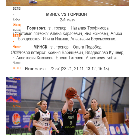
Кубок
BETERA
МИНСК VS ГОРИЗОНТ
-
2-й матч
Кубок
Женщины
Горизонт
, гл. тренер – Наталия Трофимова
Женщины
Стартовая пятерка: Алена Карасевич, Яна Яхновец, Алиса
BETERA
Борщевская, Янина Инкина, Анастасия Веремееенко.
-
МИНСК
, гл. тренер – Ольга Подобед
Чемпионат
Стартовая пятерка: Ксения Вабищевич, Владислава Кушнер,
BETERA
Анастасия Казакова, Елена Титовец, Анастасия Бабак.
-
Чемпионат
Итог
матча – 72:57 (23:21, 21:11, 13:12, 15:13)
BETERA
-
Кубок
BETERA
-
Кубок
Международный
турнир
-
"Кубок
Халипского"
Международный
турнир