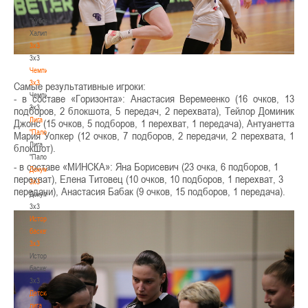
-
"Кубок
Халипского"
3x3
3x3
Чемпионат
3х3
Самые результативные игроки:
Чемпионат
- в составе «Горизонта»: Анастасия Веремеенко (16 очков, 13
3х3
подборов, 2 блокшота, 5 передач, 2 перехвата), Тейлор Доминик
Лига
Джонс (15 очков, 5 подборов, 1 перехват, 1 передача), Антуанетта
"Палова"
Мария Уолкер (12 очков, 7 подборов, 2 передачи, 2 перехвата, 1
Лига
блокшот).
"Палова"
- в составе «МИНСКА»: Яна Борисевич (23 очка, 6 подборов, 1
Документы
перехват), Елена Титовец (10 очков, 10 подборов, 1 перехват, 3
3х3
передачи), Анастасия Бабак (9 очков, 15 подборов, 1 передача).
Документы
3х3
История
баскетбола
3х3
История
баскетбола
3х3
Детская
лига