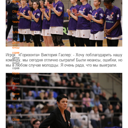
Федерация
Федерация
Сборные
Сборные
Чемпионат
Чемпионат
Кубок
Кубок
Детско-
юношеские
соревнования
Игрок «Горизонта» Виктория Гаспер: - Хочу поблагодарить нашу
Детско-
команду, мы сегодня отлично сыграли! Были нюансы, ошибки, но
юношеские
мы в любом случае молодцы. Я очень рада, что мы выиграли.
соревнования
Еврокубки
Еврокубки
Разное
Разное
Баскетбол
3х3
Баскетбол
3х3
Лого[modid=121]
Сборные
Сборные