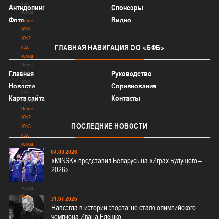
гг.р.
Антидопинг
Спонсоры
(юноши)
Фото
Видео
Первенство
2011-
2012
ГЛАВНАЯ
НАВИГАЦИЯ ОО «БФБ»
гг.р.
(юноши)
Первенство
Главная
Руководство
2011-
2012
Новости
Соревнования
гг.р.
Карта сайта
Контакты
(юноши)
Первенство
2012-
ПОСЛЕДНИЕ
НОВОСТИ
2013
гг.р.
(юноши)
04.08.2026
Первенство
«MINSK» представил Беларусь на «Играх Будущего –
2012-
2026»
2013
гг.р.
(юноши)
Контакты
31.07.2026
Контакты
Навсегда в истории спорта: не стало олимпийского
чемпиона Ивана Едешко