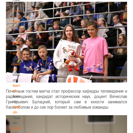
волонтером
Спонсоры
и
партнеры
Спонсоры
и
партнеры
Школы
Школы
Минск
Минск
Минская
обл
Минская
обл
Брестская
Почетным гостем матча стал профессор кафедры телевидения и
обл
радиовещания, кандидат исторических наук, доцент Вячеслав
Брестская
Григорьевич Булацкий, который сам в юности занимался
обл
баскетболом и до сих пор болеет за любимые команды.
Гродненская
обл
Гродненская
обл
Витебская