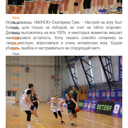
3х3
Национальная
команда.
Женщины
Игрок команды «МИНСК» Екатерина Грек: - Настрой на игру был
Национальная
боевой, шли только за победой, но счет на табло огорчает.
команда.
Девочки выложились на все 100%, в некоторых моментах мешает
Женщины
накопившаяся усталость. Хочу сказать спасибо сопернику за
Национальная
такую жесткую, агрессивную и очень интересную игру. Будем
команда.
убирать ошибки и настраиваться на следующий матч.
Мужчины
Национальная
команда.
Мужчины
Соревнования
Соревнования
Мужчины
Мужчины
BETERA
-
Чемпионат
BETERA
-
Чемпионат
BETERA
-