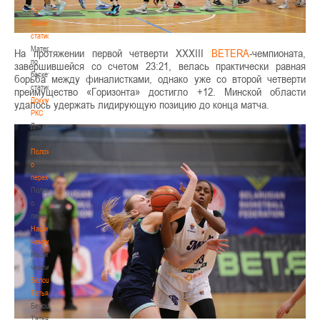
по
баскетбольной
статистике
Материалы
На протяжении первой четверти XXХIII
BETERA
-чемпионата,
по
завершившейся со счетом 23:21, велась практически равная
баскетбольной
борьба между финалистками, однако уже со второй четверти
статистике
преимущество «Горизонта» достигло +12. Минской области
Документы
удалось удержать лидирующую позицию до конца матча.
РКС
Документы
РКС
Положение
о
переходах
Положение
о
переходах
Наши
чемпионы
Наши
чемпионы
Белошапко
Татьяна
Белошапко
Татьяна