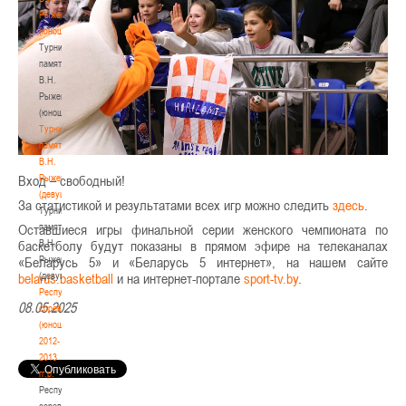
Рыженкова
(юноши)
Турнир
памяти
В.Н.
Рыженкова
(юноши)
Турнир
памяти
В.Н.
Рыженкова
Вход – свободный!
(девушки)
За статистикой и результатами всех игр можно следить
здесь
.
Турнир
памяти
Оставшиеся игры финальной серии женского чемпионата по
В.Н.
баскетболу будут показаны в прямом эфире на телеканалах
Рыженкова
«Беларусь 5» и «Беларусь 5 интернет», на нашем сайте
(девушки)
belarus.basketball
и на интернет-портале
sport-tv.by
.
Республиканские
08.05.2025
соревнования
(юноши)
2012-
2013
гг.р.
Республиканские
соревнования