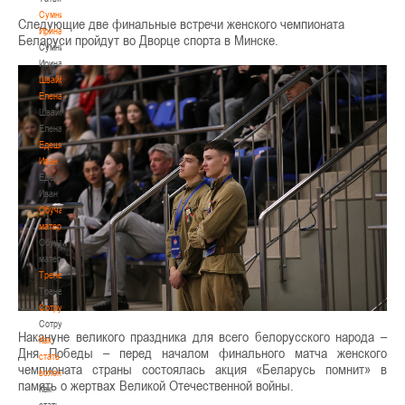
Сумникова
Следующие две финальные встречи женского чемпионата
Ирина
Беларуси пройдут во Дворце спорта в Минске.
Сумникова
Ирина
Швайбович
Елена
Швайбович
Елена
Едешко
Иван
Едешко
Иван
Обучающие
материалы
Обучающие
материалы
Тренерам
Тренерам
Сотрудничество
Сотрудничество
Накануне великого праздника для всего белорусского народа –
Как
Дня Победы – перед началом финального матча женского
стать
чемпионата страны состоялась акция «Беларусь помнит» в
волонтером
память о жертвах Великой Отечественной войны.
Как
стать