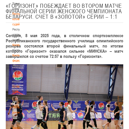
Тренерский
«ГОРИЗОНТ» ПОБЕЖДАЕТ ВО ВТОРОМ МАТЧЕ
совет
ФИНАЛЬНОЙ СЕРИИ ЖЕНСКОГО ЧЕМПИОНАТА
Республиканская
БЕЛАРУСИ. СЧЕТ В «ЗОЛОТОЙ» СЕРИИ – 1:1
коллегия
судей
Республиканская
Сегодня, 8 мая 2025 года, в столичном спорткомплексе
коллегия
Республиканского государственного училища олимпийского
судей
резерва состоялся второй финальный матч, по итогам
Контакты
которого «Горизонт» оказался сильнее «МИНСКА» – матч
Контакты
завершился со счетом 72:57 в пользу «Горизонта».
Контакты
федерации
Контакты
федерации
Документы
Документы
Устав
БФБ
Устав
БФБ
Регламентирующие
документы
Регламентирующие
документы
Материалы