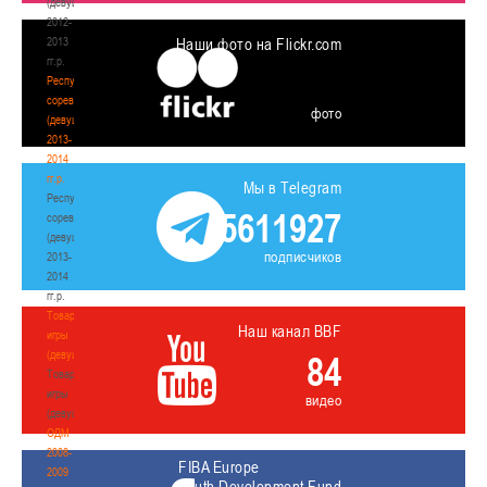
(девушки)
2012-
2013
Наши фото на Flickr.com
гг.р.
Республиканские
соревнования
фото
(девушки)
2013-
2014
гг.р.
Мы в Telegram
Республиканские
5611927
соревнования
(девушки)
подписчиков
2013-
2014
гг.р.
Товарищеские
Наш канал BBF
игры
(девушки)
84
Товарищеские
игры
видео
(девушки)
ОДМ
2008-
FIBA Europe
2009
Youth Development Fund