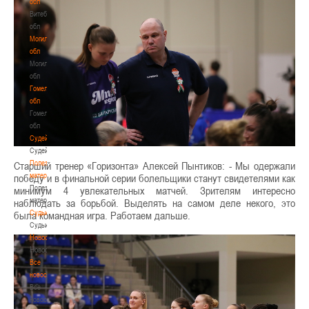
обл
Витебская
обл
Могилевская
обл
Могилевская
обл
Гомельская
обл
Гомельская
обл
Судейство
Судейство
Полезные
Старший тренер «Горизонта» Алексей Пынтиков: - Мы одержали
материалы
победу и в финальной серии болельщики станут свидетелями как
Полезные
минимум 4 увлекательных матчей. Зрителям интересно
материалы
наблюдать за борьбой. Выделять на самом деле некого, это
Судьи
была командная игра. Работаем дальше.
Судьи
Новости
Новости
Все
новости
Все
новости