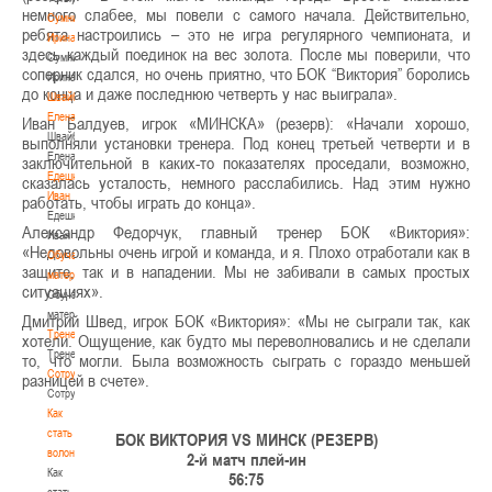
немного слабее, мы повели с самого начала. Действительно,
Сумникова
ребята настроились – это не игра регулярного чемпионата, и
Ирина
здесь каждый поединок на вес золота. После мы поверили, что
Сумникова
соперник сдался, но очень приятно, что БОК “Виктория” боролись
Ирина
до конца и даже последнюю четверть у нас выиграла».
Швайбович
Елена
Иван Балдуев, игрок «МИНСКА» (резерв): «Начали хорошо,
Швайбович
выполняли установки тренера. Под конец третьей четверти и в
Елена
заключительной в каких-то показателях проседали, возможно,
Едешко
сказалась усталость, немного расслабились. Над этим нужно
Иван
работать, чтобы играть до конца».
Едешко
Александр Федорчук, главный тренер БОК «Виктория»:
Иван
«Недовольны очень игрой и команда, и я. Плохо отработали как в
Обучающие
защите, так и в нападении. Мы не забивали в самых простых
материалы
ситуациях».
Обучающие
материалы
Дмитрий Швед, игрок БОК «Виктория»: «Мы не сыграли так, как
Тренерам
хотели. Ощущение, как будто мы переволновались и не сделали
Тренерам
то, что могли. Была возможность сыграть с гораздо меньшей
Сотрудничество
разницей в счете».
Сотрудничество
Как
стать
БОК ВИКТОРИЯ VS МИНСК (РЕЗЕРВ)
волонтером
2-й матч плей-ин
Как
56:75
стать