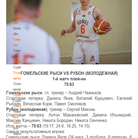
обл
Витебская
обл
Могилевская
обл
Могилевская
обл
Гомельская
обл
Гомельская
обл
Судейство
Судейство
ГОМЕЛЬСКИЕ РЫСИ VS РУБОН (МОЛОДЕЖНАЯ)
Полезные
1-й матч плей-ин
материалы
75:63
Полезные
материалы
Гомельские рыси
, гл. тренер – Андрей Чваньков
Судьи
Стартовая пятерка: Данила Янов, Виталий Курцевич, Евгений
Судьи
Рыбкин, Вячеслав Корж, Павел Смоляков.
Новости
Рубон (молодежная)
, тренер – Сергей Махонь
Новости
Стартовая пятерка: Антон Махановский, Данила Ильницкий,
Все
Максим Ханцевич, Никита Бородин, Никита Сенченко.
новости
Итог матча –
75:63
(19:17, 24:6, 18:25, 14:15)
Все
Самые результативные игроки
новости
Гомельские рыси: Данила Янов (24 очка, 3 подбора, 8 передач, 6