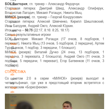
БОК Виктория
, гл. тренер – Александр Федорчук
волонтером
Стартовая пятерка: Дмитрий Швед, Александр Олиферук,
Спонсоры
Владислав Лагодич, Михаил Рогащук, Никита Мыц.
и
МИНСК (резерв)
, гл. тренер – Георгий Кондрусевич
партнеры
Стартовая пятерка: Алексей Шевченко, Кирилл Шишловский,
Спонсоры
Иван Балдуев, Андрей Ожго, Алексей Юдкин.
и
Итог матча –
56:75
(22:17, 8:16: 8:25, 18:17)
партнеры
Самые результативные игроки
Школы
БОК Виктория: Михаил Рогащук (17 очков, 8 подборов, 1
Школы
перехват), Никита Мыц (13 очков, 5 подборов, 2 передачи), Артем
Минск
Тур (9 очков, 1 подбор, 3 передачи, 1 блокшот).
Минск
МИНСК (резерв): Виталий Дучко (24 очка, 13 подборов, 1
Минская
передача, 3 перехвата, 2 блокшота), Андрей Ожго (11 очков, 3
обл
подбора, 5 передачи, 1 перехват), Егор Батвенков (11 очков, 3
Минская
подбора).
обл
Брестская
СТАТИСТИКА
обл
Со счетом 2:0 в серии «МИНСК» (резерв) выходит в
Брестская
четвертьфинал, где уже в предстоящий вторник встретятся с
обл
могилевским «Борисфеном».
Гродненская
обл
Гродненская
обл
Витебская