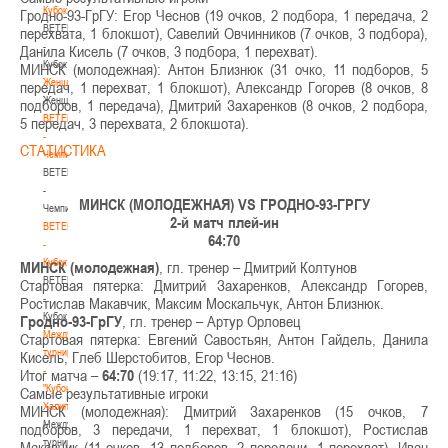
Кубок
Гродно-93-ГрГУ: Егор Чеснов (19 очков, 2 подбора, 1 передача, 2
BETERA
перехвата, 1 блокшот), Савелий Овчинников (7 очков, 3 подбора),
-
Данила Кисель (7 очков, 3 подбора, 1 перехват).
Кубок
МИНСК (молодежная): Антон Близнюк (31 очко, 11 подборов, 5
Женщины
передач, 1 перехват, 1 блокшот), Александр Гогорев (8 очков, 8
Женщины
подборов, 1 передача), Дмитрий Захаренков (8 очков, 2 подбора,
BETERA
5 передач, 3 перехвата, 2 блокшота).
-
СТАТИСТИКА
Чемпионат
BETERA
-
МИНСК (МОЛОДЕЖНАЯ) VS ГРОДНО-93-ГРГУ
Чемпионат
2-й матч плей-ин
BETERA
64:70
-
Кубок
МИНСК (молодежная)
, гл. тренер – Дмитрий Колтунов
BETERA
Стартовая пятерка: Дмитрий Захаренков, Александр Гогорев,
-
Ростислав Макавчик, Максим Москальчук, Антон Близнюк.
Кубок
Гродно-93-ГрГУ
, гл. тренер – Артур Орловец
Международный
Стартовая пятерка: Евгений Савостьян, Антон Гайдель, Данила
турнир
Кисель, Глеб Шерстобитов, Егор Чеснов.
-
Итог матча –
64:70
(19:17, 11:22, 13:15, 21:16)
"Кубок
Самые результативные игроки
Халипского"
МИНСК (молодежная): Дмитрий Захаренков (15 очков, 7
Международный
подборов, 3 передачи, 1 перехват, 1 блокшот), Ростислав
турнир
Макавчик (11 очков, 13 подборов, 2 передачи, 1 перехват), Иван