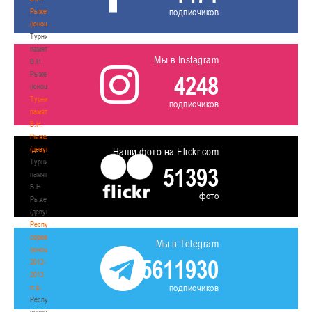
подписчиков
Рыженкова
(юноши)
Турнир
памяти
Мы в Instagram
В.Н.
Рыженкова
4248
(юноши)
Турнир
подписчиков
памяти
В.Н.
Рыженкова
(девушки)
Наши фото на Flickr.com
Турнир
51393
памяти
В.Н.
фото
Рыженкова
(девушки)
Республиканские
соревнования
Мы в Telegram
(юноши)
5611930
2012-
2013
подписчиков
гг.р.
Республиканские
соревнования