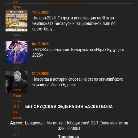
гг.р.
(девушки)
10.08.2026
ОДМ
Палова-2026. Открыта регистрация на III этап
2008-
чемпионата Беларуси и Национальной лиги по
2009
баскетболу...
гг.р.
(девушки)
ОДМ
04.08.2026
2008-
«MINSK» представил Беларусь на «Играх Будущего –
2009
2026»
гг.р.
(юноши)
ОДМ
31.07.2026
2008-
Навсегда в истории спорта: не стало олимпийского
2009
чемпиона Ивана Едешко
гг.р.
(юноши)
Первенство
2010-
БЕЛОРУССКАЯ
ФЕДЕРАЦИЯ БАСКЕТБОЛА
2011
гг.р.
(юноши)
Адрес
: Беларусь, г. Минск, пр. Победителей, 23/1 (блок кабинетов
Первенство
322), 220004
2010-
2011
Телефоны
: