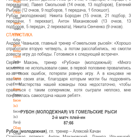
Федерация
перехватов), Павел Смольский (14 очков, 13 подборов), Евгений
Федерация
Рыбкин (12 очков, 9 подборов, 1 передача, 1 блокшот).
Сборные
Рубон (молодежная): Никита Бородин (15 очков, 21 подбор, 3
Сборные
передачи, 1 перехват), Антон Махановский (13 очков, 13
Чемпионат
подборов, 5 передач, 2 перехвата), Никита Сенченко (9 очков).
Чемпионат
СТАТИСТИКА
Кубок
Кубок
Андрей Чваньков, главный тренер «Гомельских рысей»: «Хорошо
Детско-
отработали вторую четверть, а потом расслабились, но смогли
юношеские
довести игру до победы. Готовимся к следующей встрече».
соревнования
Сергей Махонь, тренер «Рубона» (молодежный): «Много
Детско-
моментов не использовали сами, в первой половине провалились
юношеские
из-за своих ошибок, потеряли ровную игру. А в концовке не
соревнования
хватило своих атак, благодаря которым могли бы подровнять
Еврокубки
счёт. Мастерства нашей команды пока недостаточно, чтобы
Еврокубки
сражаться с таким соперником, хотя сыграли неплохо, мне
Разное
понравилась самоотдача наших ребят».
Разное
Баскетбол
3х3
РУБОН (МОЛОДЕЖНАЯ) VS ГОМЕЛЬСКИЕ РЫСИ
Баскетбол
2-й матч плей-ин
3х3
87:66
Лого[modid=121]
Сборные
Рубон (молодежная)
, гл. тренер – Алексей Качан
Сборные
Стартовая пятерка: Антон Махановский, Данила Ильницкий,