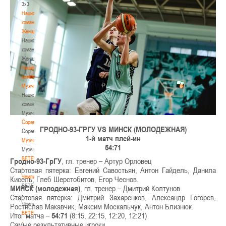
3х3
Национальная
команда.
Женщины
Национальная
команда.
Женщины
Национальная
команда.
Мужчины
Национальная
команда.
Мужчины
Соревнования
ГРОДНО-93-ГРГУ VS МИНСК (МОЛОДЕЖНАЯ)
Соревнования
1-й матч плей-ин
Мужчины
54:71
Мужчины
BETERA
Гродно-93-ГрГУ
, гл. тренер – Артур Орловец
-
Стартовая пятерка: Евгений Савостьян, Антон Гайдель, Данила
Чемпионат
Кисель, Глеб Шерстобитов, Егор Чеснов.
BETERA
МИНСК (молодежная)
, гл. тренер – Дмитрий Колтунов
-
Стартовая пятерка: Дмитрий Захаренков, Александр Гогорев,
Чемпионат
Ростислав Макавчик, Максим Москальчук, Антон Близнюк.
BETERA
Итог матча –
54:71
(8:15, 22:15, 12:20, 12:21)
-
Самые результативные игроки