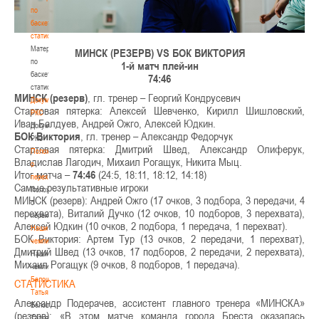
по
баскетбольной
статистике
Материалы
МИНСК (РЕЗЕРВ) VS БОК ВИКТОРИЯ
по
1-й матч плей-ин
баскетбольной
74:46
статистике
МИНСК (резерв)
, гл. тренер – Георгий Кондрусевич
Документы
Стартовая пятерка: Алексей Шевченко, Кирилл Шишловский,
РКС
Иван Балдуев, Андрей Ожго, Алексей Юдкин.
Документы
БОК Виктория
, гл. тренер – Александр Федорчук
РКС
Стартовая пятерка: Дмитрий Швед, Александр Олиферук,
Положение
Владислав Лагодич, Михаил Рогащук, Никита Мыц.
о
Итог матча –
74:46
(24:5, 18:11, 18:12, 14:18)
переходах
Самые результативные игроки
Положение
МИНСК (резерв): Андрей Ожго (17 очков, 3 подбора, 3 передачи, 4
о
перехвата), Виталий Дучко (12 очков, 10 подборов, 3 перехвата),
переходах
Алексей Юдкин (10 очков, 2 подбора, 1 передача, 1 перехват).
Наши
БОК Виктория: Артем Тур (13 очков, 2 передачи, 1 перехват),
чемпионы
Дмитрий Швед (13 очков, 17 подборов, 2 передачи, 2 перехвата),
Наши
Михаил Рогащук (9 очков, 8 подборов, 1 передача).
чемпионы
Белошапко
СТАТИСТИКА
Татьяна
Александр Подерачев, ассистент главного тренера «МИНСКА»
Белошапко
(резерв): «В этом матче команда города Бреста оказалась
Татьяна