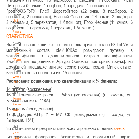
-
Литарный (9 очков, 1 подбор, 1 передача, 1 перехват).
"Кубок
Гродно-93-ГрГУ: Глеб Шерстобитов (22 очка, 8 подборов, 2
Халипского"
передачи, 2 перехвата), Евгений Савостьян (14 очков, 2 подбора,
3x3
3 передачи, 5 перехватов, 1 блокшот), Егор Чеснов (11 очков, 6
3x3
подборов, 1 передача, 1 перехват, 1 блокшот).
Чемпионат
СТАТИСТИКА
3х3
Чемпионат
Имея в своей копилке по одно виктории «Гродно-93-ГрГУ» и
3х3
молодежный состав «МИНСКА» разыграют путевку в
Лига
четвертьфинал в дополнительной встрече квалификации.
"Палова"
Удастся ли подопечным Артура Орловца повторить триумф на
Лига
домашней площадке или же серию побед продит Минск станет
"Палова"
известно уже в понедельник, 15 апреля.
Документы
Расписание решающих игр квалификации к ¼ финала:
3х3
Документы
14 апреля (воскресенье)
3х3
16.00 Гомельские рыси – Рубон (молодежная) (г. Гомель, ул.
История
Б.Хмельницкого, 118А)
баскетбола
15 апреля (понедельник)
3х3
17.30 Гродно-93-ГрГУ – МИНСК (молодежная) (г. Гродно, ул.
История
Гагарина, 18/1)
баскетбола
3х3
За статистикой и результатами всех игр можно следить
здесь
.
Детская
Белорусская федерация баскетбола и спортивный портал
лига