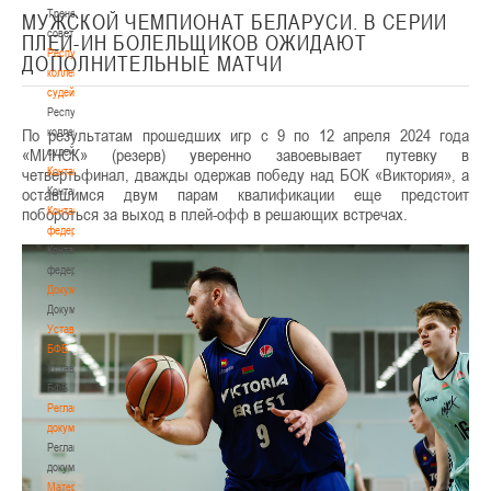
Тренерский
МУЖСКОЙ ЧЕМПИОНАТ БЕЛАРУСИ. В СЕРИИ
совет
ПЛЕЙ-ИН БОЛЕЛЬЩИКОВ ОЖИДАЮТ
Республиканская
ДОПОЛНИТЕЛЬНЫЕ МАТЧИ
коллегия
судей
Республиканская
По результатам прошедших игр с 9 по 12 апреля 2024 года
коллегия
«МИНСК» (резерв) уверенно завоевывает путевку в
судей
четвертьфинал, дважды одержав победу над БОК «Виктория», а
Контакты
оставшимся двум парам квалификации еще предстоит
Контакты
побороться за выход в плей-офф в решающих встречах.
Контакты
федерации
Контакты
федерации
Документы
Документы
Устав
БФБ
Устав
БФБ
Регламентирующие
документы
Регламентирующие
документы
Материалы