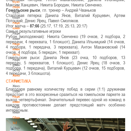
Мужские
Максим Ханцевич, Никита Бородин, Никита Сенченко.
сборные
Гомельские рыси
, гл. тренер – Андрей Чваньков
Мужские
Стартовая пятерка: Данила Янов, Виталий Курцевич, Артем
сборные
Потоцкий, Денис Ярец, Павел Смоляков.
Национальная
Итог матча –
87:66
(25:17, 17:19, 25:13, 20:17)
команда
Самые результативные игроки
Национальная
Рубон (молодежная): Никита Сенченко (19 очков, 2 подбора, 2
команда
передачи, 4 перехвата, 1 блокшот), Данила Ильницкий (14 очков,
Национальная
4 подбора, 1 передача, 3 перехвата), Антон Махановский (14
команда
очков, 4 подбора, 5 передач, 1 перехват).
(история)
Гомельские рыси: Данила Янов (23 очка, 10 подборов, 13
Национальная
передач, 5 перехватов, 1 блокшот), Денис Ярец (18 очков, 3
команда
подбора, 1 передача), Виталий Курцевич (12 очков, 15 подборов,
(история)
4 передачи, 3 блокшота).
Женские
СТАТИСТИКА
сборные
Женские
Благодаря равному количеству побед в серии (1:1) дружинам
сборные
предстоит в это воскресенье сразиться на гомельском паркете за
Национальная
выход четвертьфинал. Значительный перевес одной из команд в
команда
каждом противостоянии делает предстоящий матч особенно
Национальная
интересным.
команда
Сборные
3х3
Сборные