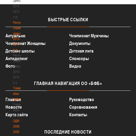
(девушки)
2012-
2013
гг.р.
БЫСТРЫЕ
ССЫЛКИ
Республиканские
соревнования
(девушки)
Актуально
Чемпионат Мужчины
2013-
Чемпионат Женщины
Документы
2014
гг.р.
Детские школы
Детская лига
Республиканские
Антидопинг
Спонсоры
соревнования
Фото
Видео
(девушки)
2013-
2014
гг.р.
ГЛАВНАЯ
НАВИГАЦИЯ ОО «БФБ»
Товарищеские
игры
Главная
Руководство
(девушки)
Товарищеские
Новости
Соревнования
игры
Карта сайта
Контакты
(девушки)
ОДМ
2008-
ПОСЛЕДНИЕ
НОВОСТИ
2009