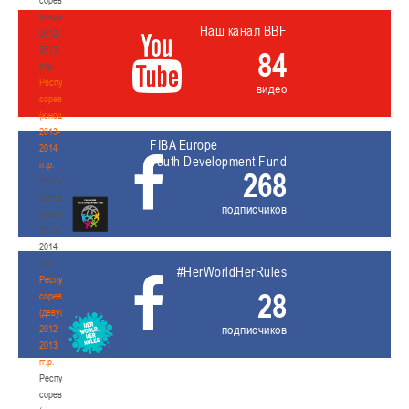
(юноши)
Наш канал BBF
2012-
2013
84
гг.р.
Республиканские
видео
соревнования
(юноши)
2013-
FIBA Europe
2014
Youth Development Fund
гг.р.
268
Республиканские
соревнования
подписчиков
(юноши)
2013-
2014
гг.р.
#HerWorldHerRules
Республиканские
28
соревнования
(девушки)
подписчиков
2012-
2013
гг.р.
Республиканские
соревнования