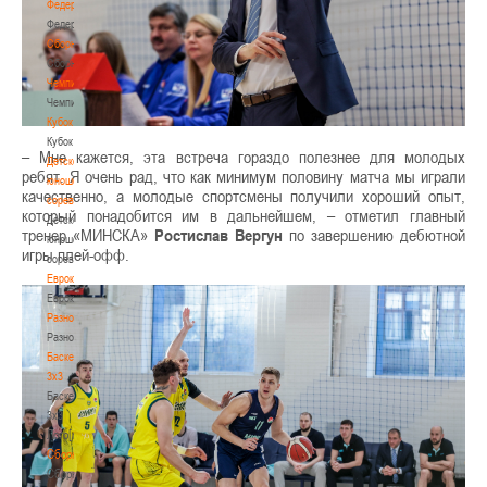
Федерация
Федерация
Сборные
Сборные
Чемпионат
Чемпионат
Кубок
Кубок
– Мне кажется, эта встреча гораздо полезнее для молодых
Детско-
ребят. Я очень рад, что как минимум половину матча мы играли
юношеские
качественно, а молодые спортсмены получили хороший опыт,
соревнования
который понадобится им в дальнейшем, – отметил главный
Детско-
тренер «МИНСКА»
Ростислав Вергун
по завершению дебютной
юношеские
игры плей-офф.
соревнования
Еврокубки
Еврокубки
Разное
Разное
Баскетбол
3х3
Баскетбол
3х3
Лого[modid=121]
Сборные
Сборные