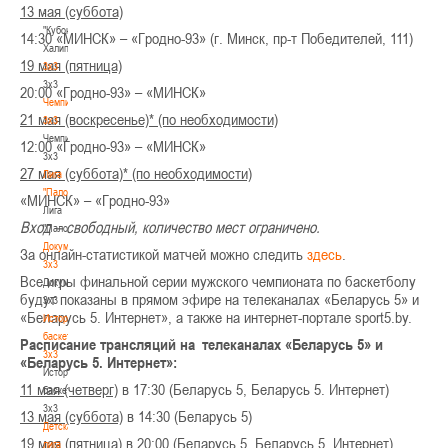
13 мая (суббота)
-
"Кубок
14:30 «МИНСК» – «Гродно-93» (г. Минск, пр-т Победителей, 111)
Халипского"
19 мая (пятница)
3x3
3x3
20:00 «Гродно-93» – «МИНСК»
Чемпионат
21 мая (воскресенье)* (по необходимости)
3х3
Чемпионат
12:00 «Гродно-93» – «МИНСК»
3х3
27 мая (суббота)* (по необходимости)
Лига
"Палова"
«МИНСК» – «Гродно-93»
Лига
Вход – свободный, количество мест ограничено.
"Палова"
Документы
За онлайн-статистикой матчей можно следить
здесь
.
3х3
Все игры финальной серии мужского чемпионата по баскетболу
Документы
будут показаны в прямом эфире на телеканалах «Беларусь 5» и
3х3
«Беларусь 5. Интернет», а также на интернет-портале sport5.by.
История
баскетбола
Расписание трансляций на телеканалах «Беларусь 5» и
3х3
«Беларусь 5. Интернет»:
История
11 мая (четверг)
в 17:30 (Беларусь 5, Беларусь 5. Интернет)
баскетбола
3х3
13 мая (суббота)
в 14:30 (Беларусь 5)
Детская
19 мая (пятница)
в 20:00 (Беларусь 5, Беларусь 5. Интернет)
лига