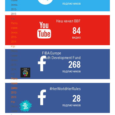
подписчиков
(юноши)
2012-
2013
гг.р.
Наш канал BBF
Республиканские
84
соревнования
(юноши)
видео
2013-
2014
гг.р.
Республиканские
FIBA Europe
соревнования
Youth Development Fund
(юноши)
268
2013-
2014
подписчиков
гг.р.
Республиканские
соревнования
(девушки)
#HerWorldHerRules
2012-
28
2013
гг.р.
подписчиков
Республиканские
соревнования