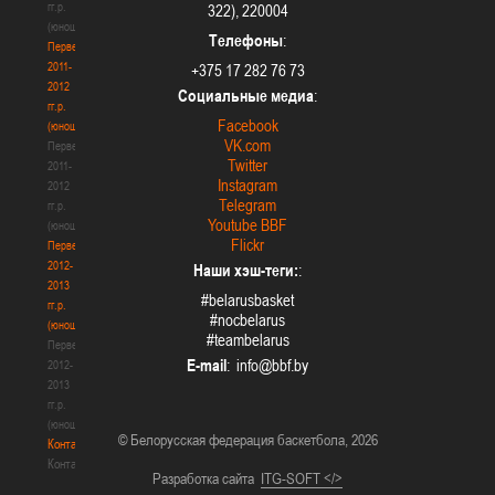
гг.р.
322), 220004
(юноши)
Телефоны
:
Первенство
2011-
+375 17 282 76 73
2012
Социальные медиа
:
гг.р.
Facebook
(юноши)
VK.com
Первенство
Twitter
2011-
Instagram
2012
Telegram
гг.р.
Youtube BBF
(юноши)
Flickr
Первенство
2012-
Наши хэш-теги:
:
2013
#belarusbasket
гг.р.
#nocbelarus
(юноши)
#teambelarus
Первенство
E-mail
:
2012-
2013
гг.р.
(юноши)
© Белорусская федерация баскетбола, 2026
Контакты
Контакты
Разработка сайта
ITG-SOFT </>