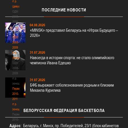
гг.р.
(девушки)
ПОСЛЕДНИЕ
НОВОСТИ
ОДМ
2008-
2009
04.08.2026
гг.р.
«MINSK» представил Беларусь на «Играх Будущего –
(девушки)
2026»
ОДМ
2008-
2009
31.07.2026
гг.р.
Навсегда в истории спорта: не стало олимпийского
(юноши)
чемпиона Ивана Едешко
ОДМ
2008-
2009
гг.р.
31.07.2026
(юноши)
БФБ выражает соболезнования родным и близким
Первенство
Михаила Курилика
2010-
2011
гг.р.
(юноши)
БЕЛОРУССКАЯ
ФЕДЕРАЦИЯ БАСКЕТБОЛА
Первенство
2010-
2011
Адрес
: Беларусь, г. Минск, пр. Победителей, 23/1 (блок кабинетов