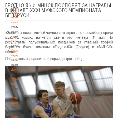
Тренерский
ГРОДНО-93 И МИНСК ПОСПОРЯТ ЗА НАГРАДЫ
совет
В ФИНАЛЕ XXXI МУЖСКОГО ЧЕМПИОНАТА
Республиканская
БЕЛАРУСИ
коллегия
судей
Республиканская
«Золотая» серия матчей чемпионата страны по баскетболу среди
коллегия
мужских команд начнется уже в этот четверг, 11 мая. По
судей
результатам полуфинальных поединков за главный трофей
Контакты
бороться будут команды «Гродно-93» (Гродно) и «МИНСК»
Контакты
(Минск).
Контакты
федерации
Победитель определится в серии до трех побед.
Контакты
федерации
Документы
Документы
Устав
БФБ
Устав
БФБ
Регламентирующие
документы
Регламентирующие
документы
Материалы