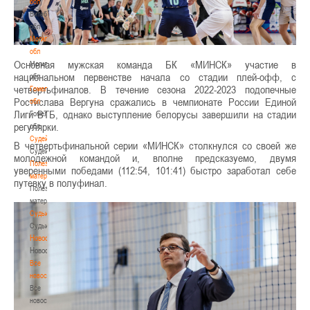
обл
Витебская
обл
Могилевская
обл
Основная мужская команда БК «МИНСК» участие в
Могилевская
национальном первенстве начала со стадии плей-офф, с
обл
четвертьфиналов. В течение сезона 2022-2023 подопечные
Гомельская
Ростислава Вергуна сражались в чемпионате России Единой
обл
Лиги ВТБ, однако выступление белорусы завершили на стадии
Гомельская
регулярки.
обл
Судейство
В четвертьфинальной серии «МИНСК» столкнулся со своей же
Судейство
молодежной командой и, вполне предсказуемо, двумя
Полезные
уверенными победами (112:54, 101:41) быстро заработал себе
материалы
путевку в полуфинал.
Полезные
материалы
Судьи
Судьи
Новости
Новости
Все
новости
Все
новости