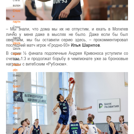
волонтером
Спонсоры
и
партнеры
Спонсоры
– Мы знали, что дома мы их не отпустим, и ехать в Могилев
и
лично у меня даже в мыслях не было. Даже если бы был
партнеры
овертайм, мы бы оставили серию здесь, – прокомментировал
Школы
последний матч игрок «Гродно-93»
Илья Шарипов
.
Школы
В серии ½ финала подопечные Андрея Кривоноса уступили со
Минск
счетом 1:3 и продолжат борьбу в чемпионате уже за бронзовые
Минск
награды с витебским «Рубоном».
Минская
обл
Минская
обл
Брестская
обл
Брестская
обл
Гродненская
обл
Гродненская
обл
Витебская