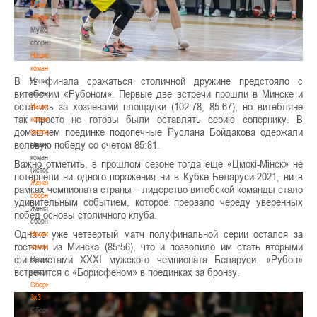
Мужские
сборные
Мужские
сборные
Национальная
команда
В ½ финала сражаться столичной дружине предстояло с
Национальная
витебским «Рубоном». Первые две встречи прошли в Минске и
команда
остались за хозяевами площадки (102:78, 85:67), но витебляне
Национальная
так просто не готовы были оставлять серию сопернику. В
команда
домашнем поединке подопечные Руслана Бойдакова одержали
(история)
волевую победу со счетом 85:81.
Национальная
команда
Важно отметить, в прошлом сезоне тогда еще «Цмокі-Мінск» не
(история)
потерпели ни одного поражения ни в Кубке Беларуси-2021, ни в
Женские
рамках чемпионата страны – лидерство витебской команды стало
сборные
удивительным событием, которое прервало череду уверенных
Женские
побед основы столичного клуба.
сборные
Однако уже четвертый матч полуфинальной серии остался за
Национальная
гостями из Минска (85:56), что и позволило им стать вторыми
команда
финалистами XXXI мужского чемпионата Беларуси. «Рубон»
Национальная
встретится с «Борисфеном» в поединках за бронзу.
команда
Сборные
3х3
Сборные