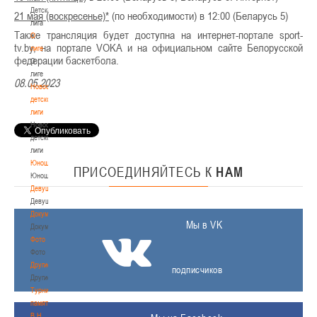
Детская
21 мая (воскресенье)*
(по необходимости) в 12:00 (Беларусь 5)
лига
Также трансляция будет доступна на интернет-портале sport-
О
tv.by, на портале VOKA и на официальном сайте Белорусской
лиге
федерации баскетбола.
О
лиге
08.05.2023
Новости
детской
лиги
Новости
детской
лиги
Юноши
ПРИСОЕДИНЯЙТЕСЬ
К
НАМ
Юноши
Девушки
Девушки
Документы
Мы в VK
Документы
Фото
Фото
Другие
подписчиков
Другие
Турнир
памяти
В.Н.