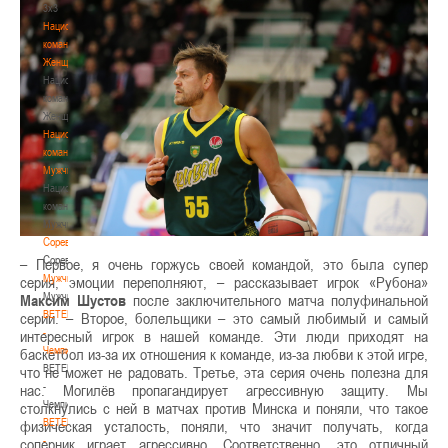
3х3
Национальная
команда.
Женщины
Национальная
команда.
Женщины
Национальная
команда.
Мужчины
Национальная
команда.
Мужчины
Соревнования
Соревнования
– Первое, я очень горжусь своей командой, это была супер
Мужчины
серия, эмоции переполняют, – рассказывает игрок «Рубона»
Мужчины
Максим Шустов
после заключительного матча полуфинальной
BETERA
серии. – Второе, болельщики – это самый любимый и самый
-
интересный игрок в нашей команде. Эти люди приходят на
Чемпионат
баскетбол из-за их отношения к команде, из-за любви к этой игре,
BETERA
что не может не радовать. Третье, эта серия очень полезна для
-
нас. Могилёв пропагандирует агрессивную защиту. Мы
Чемпионат
столкнулись с ней в матчах против Минска и поняли, что такое
BETERA
физическая усталость, поняли, что значит получать, когда
-
соперник играет агрессивно. Соответственно, это отличный