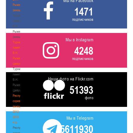
Мы на Facebook
Рыженкова
1471
(юноши)
Турнир
подписчиков
памяти
В.Н.
Рыженкова
(юноши)
Мы в Instagram
Турнир
4248
памяти
В.Н.
подписчиков
Рыженкова
(девушки)
Турнир
памяти
Наши фото на Flickr.com
В.Н.
Рыженкова
51393
(девушки)
Республиканские
фото
соревнования
(юноши)
2012-
2013
Мы в Telegram
гг.р.
5611930
Республиканские
соревнования