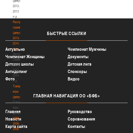
(девушки)
2012-
2013
гг.р.
Республиканские
соревнования
(девушки)
БЫСТРЫЕ
ССЫЛКИ
2013-
2014
Актуально
Чемпионат Мужчины
гг.р.
Республиканские
Чемпионат Женщины
Документы
соревнования
Детские школы
Детская лига
(девушки)
2013-
Антидопинг
Спонсоры
2014
Фото
Видео
гг.р.
Товарищеские
игры
ГЛАВНАЯ
НАВИГАЦИЯ ОО «БФБ»
(девушки)
Товарищеские
игры
Главная
Руководство
(девушки)
ОДМ
Новости
Соревнования
2008-
Карта сайта
Контакты
2009