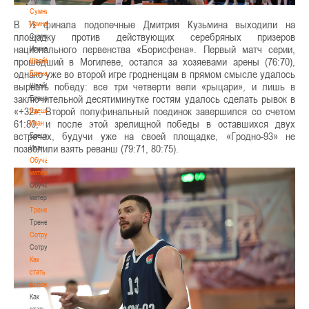
Сумникова
В ½ финала подопечные Дмитрия Кузьмина выходили на
Ирина
площадку против действующих серебряных призеров
Сумникова
национального первенства «Борисфена». Первый матч серии,
Ирина
прошедший в Могилеве, остался за хозяевами арены (76:70),
Швайбович
однако уже во второй игре гродненцам в прямом смысле удалось
Елена
вырвать победу: все три четверти вели «рыцари», и лишь в
Швайбович
заключительной десятиминутке гостям удалось сделать рывок в
Елена
«+32». Второй полуфинальный поединок завершился со счетом
Едешко
61:80, и после этой зрелищной победы в оставшихся двух
Иван
встречах, будучи уже на своей площадке, «Гродно-93» не
Едешко
позволили взять реванш (79:71, 80:75).
Иван
Обучающие
материалы
Обучающие
материалы
Тренерам
Тренерам
Сотрудничество
Сотрудничество
Как
стать
волонтером
Как
стать