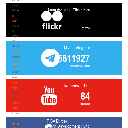
волонтером
Наши фото на Flickr.com
Спонсоры
и
партнеры
Спонсоры
фото
и
партнеры
Школы
Школы
Мы в Telegram
Минск
5611927
Минск
Минская
подписчиков
обл
Минская
обл
Брестская
Наш канал BBF
обл
84
Брестская
обл
Гродненская
видео
обл
Гродненская
обл
FIBA Europe
Витебская
Youth Development Fund