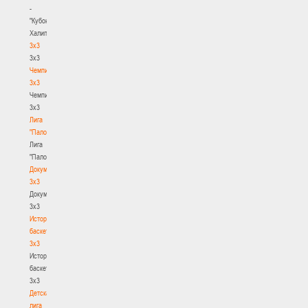
-
"Кубок
Халипского"
3x3
3x3
Чемпионат
3х3
Чемпионат
3х3
Лига
"Палова"
Лига
"Палова"
Документы
3х3
Документы
3х3
История
баскетбола
3х3
История
баскетбола
3х3
Детская
лига