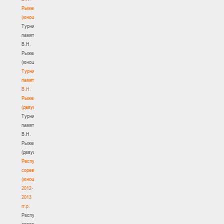
Рыженкова
(юноши)
Турнир
памяти
В.Н.
Рыженкова
(юноши)
Турнир
памяти
В.Н.
Рыженкова
(девушки)
Турнир
памяти
В.Н.
Рыженкова
(девушки)
Республиканские
соревнования
(юноши)
2012-
2013
гг.р.
Республиканские
соревнования