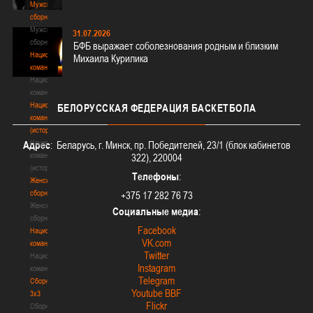
Мужские
сборные
Мужские
31.07.2026
сборные
БФБ выражает соболезнования родным и близким
Национальная
Михаила Курилика
команда
Национальная
команда
Национальная
БЕЛОРУССКАЯ
ФЕДЕРАЦИЯ БАСКЕТБОЛА
команда
(история)
Национальная
Адрес
: Беларусь, г. Минск, пр. Победителей, 23/1 (блок кабинетов
команда
322), 220004
(история)
Телефоны
:
Женские
сборные
+375 17 282 76 73
Женские
Социальные медиа
:
сборные
Facebook
Национальная
VK.com
команда
Twitter
Национальная
Instagram
команда
Telegram
Сборные
Youtube BBF
3х3
Flickr
Сборные