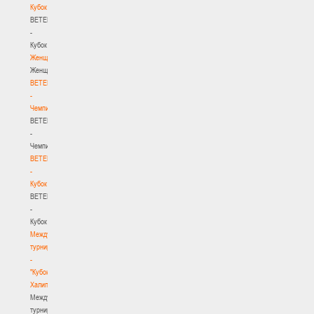
Кубок
BETERA
-
Кубок
Женщины
Женщины
BETERA
-
Чемпионат
BETERA
-
Чемпионат
BETERA
-
Кубок
BETERA
-
Кубок
Международный
турнир
-
"Кубок
Халипского"
Международный
турнир