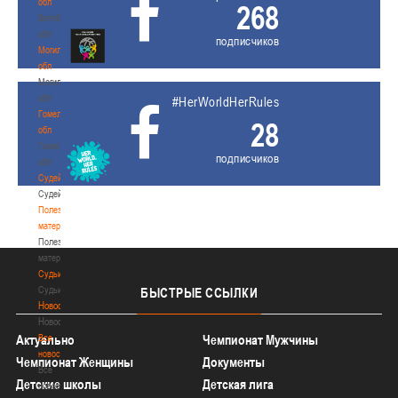
обл
268
Витебская
обл
подписчиков
Могилевская
обл
Могилевская
обл
#HerWorldHerRules
Гомельская
28
обл
Гомельская
подписчиков
обл
Судейство
Судейство
Полезные
материалы
Полезные
материалы
Судьи
Судьи
БЫСТРЫЕ
ССЫЛКИ
Новости
Новости
Актуально
Все
Чемпионат Мужчины
новости
Чемпионат Женщины
Документы
Все
Детские школы
Детская лига
новости