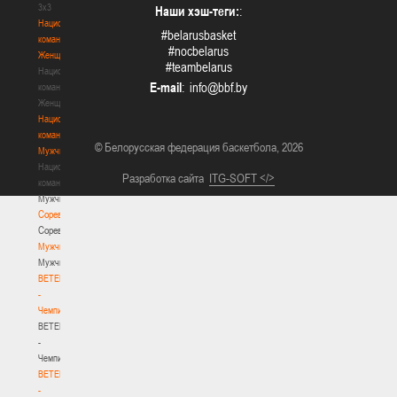
3х3
Наши хэш-теги:
:
Национальная
#belarusbasket
команда.
#nocbelarus
Женщины
#teambelarus
Национальная
E-mail
:
команда.
Женщины
Национальная
команда.
© Белорусская федерация баскетбола, 2026
Мужчины
Национальная
Разработка сайта
ITG-SOFT </>
команда.
Мужчины
Соревнования
Соревнования
Мужчины
Мужчины
BETERA
-
Чемпионат
BETERA
-
Чемпионат
BETERA
-