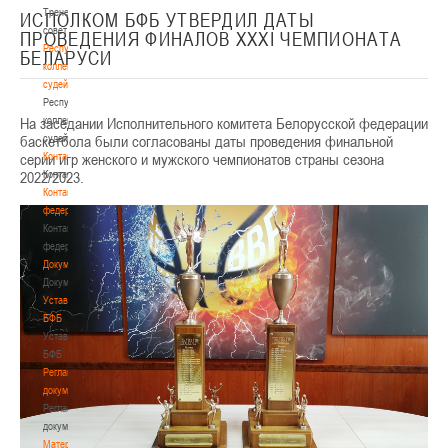
Тренерский
ИСПОЛКОМ БФБ УТВЕРДИЛ ДАТЫ
совет
ПРОВЕДЕНИЯ ФИНАЛОВ XXXI ЧЕМПИОНАТА
Республиканская
БЕЛАРУСИ
коллегия
судей
Республиканская
На заседании Исполнительного комитета Белорусской федерации
коллегия
баскетбола были согласованы даты проведения финальной
судей
серии игр женского и мужского чемпионатов страны сезона
Контакты
2022/2023.
Контакты
Контакты
федерации
Контакты
федерации
Документы
Документы
Устав
БФБ
Устав
БФБ
Регламентирующие
документы
Регламентирующие
документы
Материалы