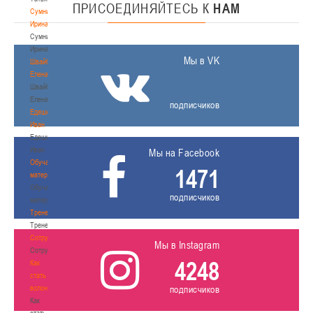
ПРИСОЕДИНЯЙТЕСЬ
К
НАМ
Сумникова
Ирина
Сумникова
Ирина
Мы в VK
Швайбович
Елена
Швайбович
Елена
подписчиков
Едешко
Иван
Едешко
Иван
Мы на Facebook
Обучающие
1471
материалы
Обучающие
подписчиков
материалы
Тренерам
Тренерам
Сотрудничество
Мы в Instagram
Сотрудничество
4248
Как
стать
волонтером
подписчиков
Как
стать