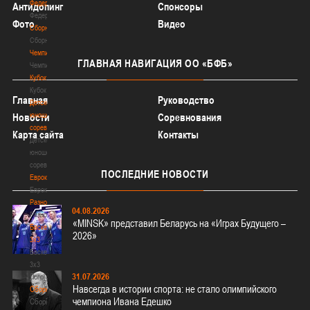
Федерация
Антидопинг
Спонсоры
Федерация
Фото
Видео
Сборные
Сборные
Чемпионат
ГЛАВНАЯ
НАВИГАЦИЯ ОО «БФБ»
Чемпионат
Кубок
Кубок
Главная
Руководство
Детско-
юношеские
Новости
Соревнования
соревнования
Карта сайта
Контакты
Детско-
юношеские
соревнования
ПОСЛЕДНИЕ
НОВОСТИ
Еврокубки
Еврокубки
Разное
04.08.2026
Разное
«MINSK» представил Беларусь на «Играх Будущего –
Баскетбол
2026»
3х3
Баскетбол
3х3
31.07.2026
Лого[modid=121]
Навсегда в истории спорта: не стало олимпийского
Сборные
чемпиона Ивана Едешко
Сборные