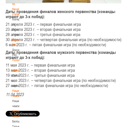
по
баскетбольной
Даты проведения финалов женского первенства (команды
статистике
играют до 3-х побед):
Материалы
21 апреля 2023 г. – первая финальная игра
по
23 апреля 2023 г. – вторая финальная игра
баскетбольной
28 апреля 2023 г. – третья финальная игра
статистике
30 апреля 2023 г. – четвертая финальная игра (по необходимости)
Документы
6 мая 2023 г. – пятая финальная игра (по необходимости)
РКС
Документы
Даты проведения финалов мужского первенства (команды
РКС
играют до 3-х побед):
Положение
11 мая 2023 г. – первая финальная игра
о
13 мая 2023 г. – вторая финальная игра
переходах
19 мая 2023 г. – третья финальная игра
Положение
21 мая 2023 г. – четвертая финальная игра (по необходимости)
о
27 мая 2023 г. – пятая финальная игра (по необходимости)
переходах
Наши
11.04.2023
чемпионы
Наши
чемпионы
Белошапко
Татьяна
Белошапко
Татьяна