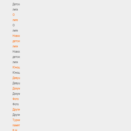
Детская
лига
О
лиге
О
лиге
Новости
детской
лиги
Новости
детской
лиги
Юноши
Юноши
Девушки
Девушки
Документы
Документы
Фото
Фото
Другие
Другие
Турнир
памяти
В.Н.