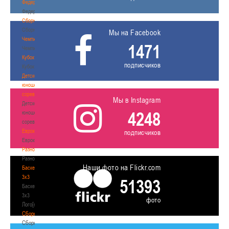
Федерация
Федерация
Сборные
Сборные
Мы на Facebook
Чемпионат
1471
Чемпионат
Кубок
подписчиков
Кубок
Детско-
юношеские
соревнования
Мы в Instagram
Детско-
4248
юношеские
соревнования
Еврокубки
подписчиков
Еврокубки
Разное
Разное
Наши фото на Flickr.com
Баскетбол
3х3
51393
Баскетбол
3х3
фото
Лого[modid=121]
Сборные
Сборные