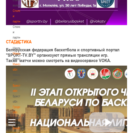
волонтером
Спонсоры
и
партнеры
Спонсоры
и
партнеры
СТАТИСТИКА
Школы
Школы
Белорусская федерация баскетбола и спортивный портал
Минск
"SPORT-TV.BY"
организуют прямые трансляции игр.
Минск
Также матчи можно смотреть на видеосервисе VOKA.
Минская
обл
Минская
обл
Брестская
обл
Брестская
обл
Гродненская
обл
Гродненская
обл
Витебская