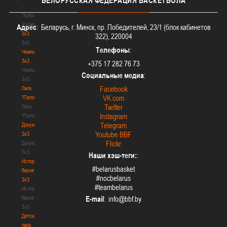
БЕЛОРУССКАЯ
ФЕДЕРАЦИЯ БАСКЕТБОЛА
-
"Кубок
Халипского"
Адрес
: Беларусь, г. Минск, пр. Победителей, 23/1 (блок кабинетов
3x3
322), 220004
3x3
Телефоны
:
Чемпионат
3х3
+375 17 282 76 73
Чемпионат
Социальные медиа
:
3х3
Facebook
Лига
VK.com
"Палова"
Twitter
Лига
Instagram
"Палова"
Telegram
Документы
Youtube BBF
3х3
Flickr
Документы
3х3
Наши хэш-теги:
:
История
#belarusbasket
баскетбола
#nocbelarus
3х3
#teambelarus
История
баскетбола
E-mail
:
3х3
Детская
лига