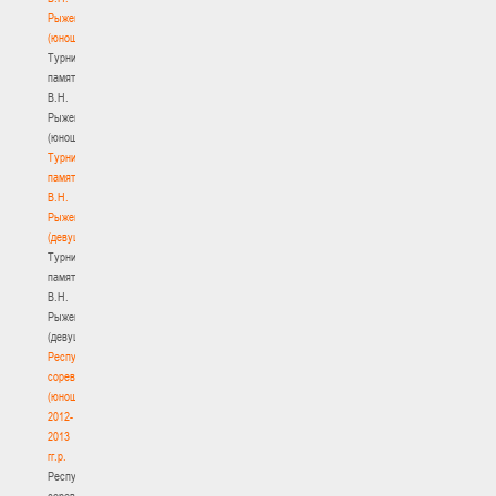
Рыженкова
(юноши)
Турнир
памяти
В.Н.
Рыженкова
(юноши)
Турнир
памяти
В.Н.
Рыженкова
(девушки)
Турнир
памяти
В.Н.
Рыженкова
(девушки)
Республиканские
соревнования
(юноши)
2012-
2013
гг.р.
Республиканские
соревнования