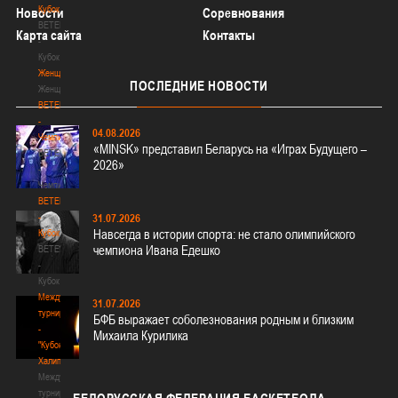
Кубок
Новости
Соревнования
BETERA
Карта сайта
Контакты
-
Кубок
Женщины
ПОСЛЕДНИЕ
НОВОСТИ
Женщины
BETERA
-
04.08.2026
Чемпионат
«MINSK» представил Беларусь на «Играх Будущего –
BETERA
2026»
-
Чемпионат
BETERA
-
31.07.2026
Навсегда в истории спорта: не стало олимпийского
Кубок
чемпиона Ивана Едешко
BETERA
-
Кубок
Международный
31.07.2026
турнир
БФБ выражает соболезнования родным и близким
-
Михаила Курилика
"Кубок
Халипского"
Международный
турнир