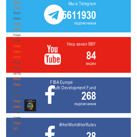
Мужские
Мы в Telegram
сборные
5611930
Мужские
сборные
подписчиков
Национальная
команда
Национальная
команда
Наш канал BBF
Национальная
84
команда
(история)
Национальная
видео
команда
(история)
Женские
FIBA Europe
сборные
Youth Development Fund
Женские
268
сборные
Национальная
подписчиков
команда
Национальная
команда
Сборные
#HerWorldHerRules
3х3
28
Сборные