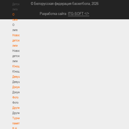
© Белорусская федерация баскетбола, 2026
Детская
лига
Разработка сайта
ITG-SOFT </>
О
лиге
О
лиге
Новости
детской
лиги
Новости
детской
лиги
Юноши
Юноши
Девушки
Девушки
Документы
Документы
Фото
Фото
Другие
Другие
Турнир
памяти
В.Н.