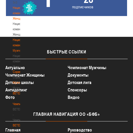
3х3
подписчиков
Национальная
команда.
Женщины
Национальная
команда.
Женщины
Национальная
команда.
Мужчины
БЫСТРЫЕ
ССЫЛКИ
Национальная
команда.
Мужчины
Актуально
Чемпионат Мужчины
Соревнования
Чемпионат Женщины
Документы
Соревнования
Детские школы
Детская лига
Мужчины
Мужчины
Антидопинг
Спонсоры
BETERA
Фото
Видео
-
Чемпионат
BETERA
ГЛАВНАЯ
НАВИГАЦИЯ ОО «БФБ»
-
Чемпионат
BETERA
Главная
Руководство
-