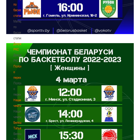
по
баскетбольной
статистике
Материалы
по
баскетбольной
статистике
Документы
РКС
Документы
РКС
Положение
о
переходах
Положение
о
переходах
Наши
чемпионы
Наши
чемпионы
Белошапко
Татьяна
Белошапко
Татьяна