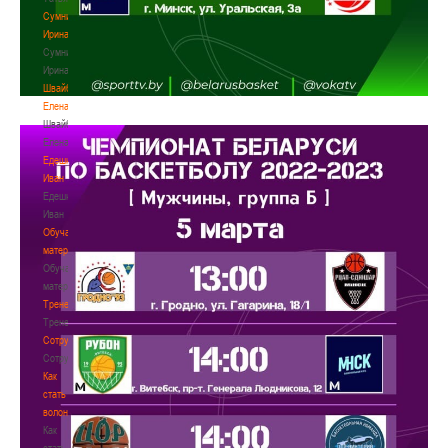
Сумникова
Ирина
Сумникова
Ирина
Швайбович
Елена
Швайбович
Елена
Едешко
Иван
Едешко
Иван
Обучающие
материалы
Обучающие
материалы
Тренерам
Тренерам
Сотрудничество
Сотрудничество
Как
стать
волонтером
Как
стать