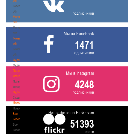
обл
Витебская
обл
подписчиков
Могилевская
обл
Могилевская
обл
Мы на Facebook
Гомельская
1471
обл
Гомельская
подписчиков
обл
Судейство
Судейство
Полезные
Мы в Instagram
материалы
4248
Полезные
материалы
подписчиков
Судьи
Судьи
Новости
Новости
Наши фото на Flickr.com
Все
новости
51393
Все
новости
фото