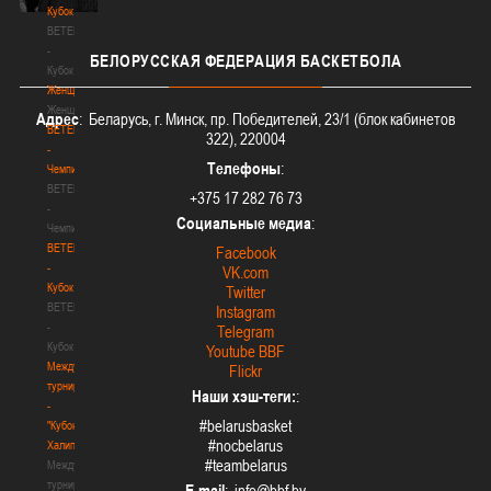
Кубок
BETERA
-
БЕЛОРУССКАЯ
ФЕДЕРАЦИЯ БАСКЕТБОЛА
Кубок
Женщины
Женщины
Адрес
: Беларусь, г. Минск, пр. Победителей, 23/1 (блок кабинетов
BETERA
322), 220004
-
Телефоны
:
Чемпионат
BETERA
+375 17 282 76 73
-
Социальные медиа
:
Чемпионат
BETERA
Facebook
-
VK.com
Кубок
Twitter
BETERA
Instagram
-
Telegram
Кубок
Youtube BBF
Международный
Flickr
турнир
Наши хэш-теги:
:
-
#belarusbasket
"Кубок
#nocbelarus
Халипского"
#teambelarus
Международный
турнир
E-mail
: