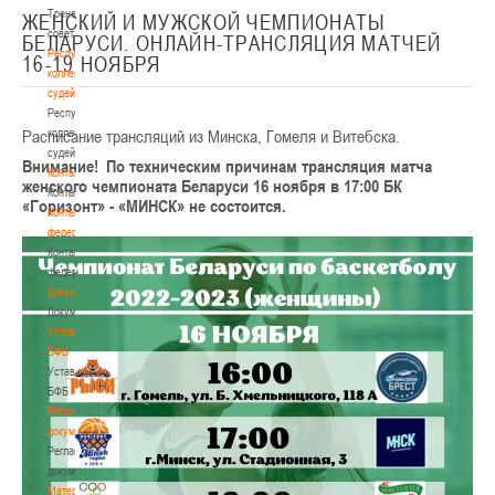
Тренерский
ЖЕНСКИЙ И МУЖСКОЙ ЧЕМПИОНАТЫ
совет
БЕЛАРУСИ. ОНЛАЙН-ТРАНСЛЯЦИЯ МАТЧЕЙ
Республиканская
16-19 НОЯБРЯ
коллегия
судей
Республиканская
Расписание трансляций из Минска, Гомеля и Витебска.
коллегия
судей
Внимание! По техническим причинам трансляция матча
Контакты
женского чемпионата Беларуси 16 ноября в 17:00 БК
Контакты
«Горизонт» - «МИНСК» не состоится.
Контакты
федерации
Контакты
федерации
Документы
Документы
Устав
БФБ
Устав
БФБ
Регламентирующие
документы
Регламентирующие
документы
Материалы