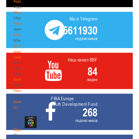
Федерация
Федерация
Сборные
Сборные
Мы в Telegram
Чемпионат
5611930
Чемпионат
Кубок
подписчиков
Кубок
Детско-
юношеские
соревнования
Наш канал BBF
Детско-
84
юношеские
соревнования
видео
Еврокубки
Еврокубки
Разное
Разное
FIBA Europe
Баскетбол
Youth Development Fund
3х3
268
Баскетбол
3х3
подписчиков
Лого[modid=121]
Сборные
Сборные