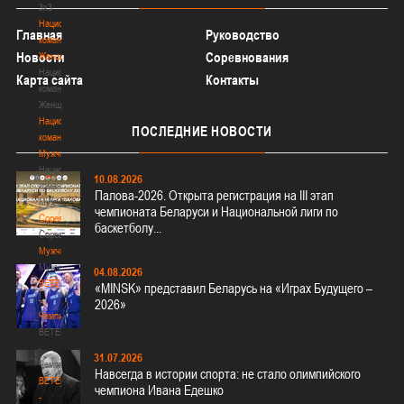
3х3
Национальная
Главная
Руководство
команда.
Новости
Соревнования
Женщины
Национальная
Карта сайта
Контакты
команда.
Женщины
Национальная
ПОСЛЕДНИЕ
НОВОСТИ
команда.
Мужчины
Национальная
10.08.2026
команда.
Палова-2026. Открыта регистрация на III этап
Мужчины
чемпионата Беларуси и Национальной лиги по
Соревнования
баскетболу...
Соревнования
Мужчины
Мужчины
04.08.2026
BETERA
«MINSK» представил Беларусь на «Играх Будущего –
-
2026»
Чемпионат
BETERA
-
31.07.2026
Чемпионат
Навсегда в истории спорта: не стало олимпийского
BETERA
чемпиона Ивана Едешко
-