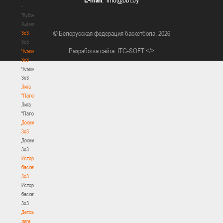
-
"Кубок
Халипского"
© Белорусская федерация баскетбола, 2026
3x3
3x3
Разработка сайта
ITG-SOFT </>
Чемпионат
3х3
Чемпионат
3х3
Лига
"Палова"
Лига
"Палова"
Документы
3х3
Документы
3х3
История
баскетбола
3х3
История
баскетбола
3х3
Детская
лига