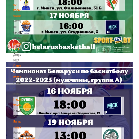
по
баскетбольной
статистике
Материалы
по
баскетбольной
статистике
Документы
РКС
Документы
РКС
Положение
о
переходах
Положение
о
переходах
Наши
чемпионы
Наши
чемпионы
Белошапко
Татьяна
Белошапко
Татьяна