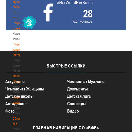
Мужские
#HerWorldHerRules
сборные
28
Мужские
сборные
подписчиков
Национальная
команда
Национальная
команда
Национальная
команда
(история)
Национальная
БЫСТРЫЕ
ССЫЛКИ
команда
(история)
Женские
Актуально
Чемпионат Мужчины
сборные
Женские
Чемпионат Женщины
Документы
сборные
Детские школы
Детская лига
Национальная
команда
Антидопинг
Спонсоры
Национальная
Фото
Видео
команда
Сборные
3х3
ГЛАВНАЯ
НАВИГАЦИЯ ОО «БФБ»
Сборные