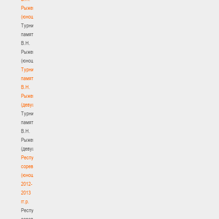
Рыженкова
(юноши)
Турнир
памяти
В.Н.
Рыженкова
(юноши)
Турнир
памяти
В.Н.
Рыженкова
(девушки)
Турнир
памяти
В.Н.
Рыженкова
(девушки)
Республиканские
соревнования
(юноши)
2012-
2013
гг.р.
Республиканские
соревнования