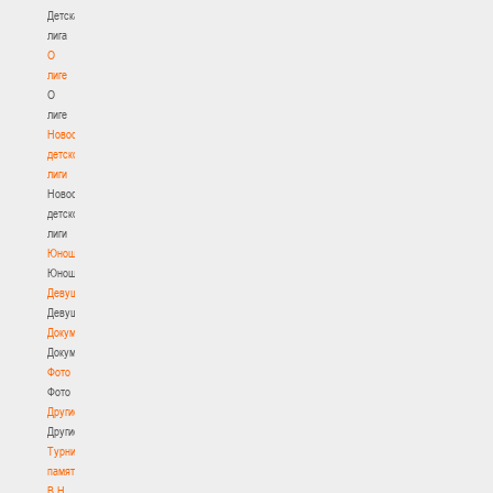
Детская
лига
О
лиге
О
лиге
Новости
детской
лиги
Новости
детской
лиги
Юноши
Юноши
Девушки
Девушки
Документы
Документы
Фото
Фото
Другие
Другие
Турнир
памяти
В.Н.