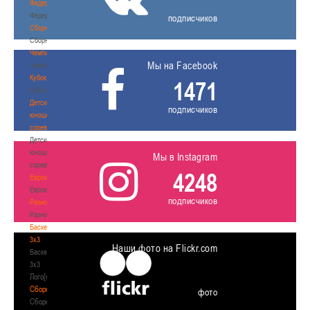
Федерация
Федерация
подписчиков
Сборные
Сборные
Чемпионат
Мы на Facebook
Чемпионат
Кубок
1471
Кубок
Детско-
подписчиков
юношеские
соревнования
Детско-
юношеские
Мы в Instagram
соревнования
4248
Еврокубки
Еврокубки
подписчиков
Разное
Разное
Баскетбол
3х3
Наши фото на Flickr.com
Баскетбол
3х3
Лого[modid=121]
Сборные
фото
Сборные