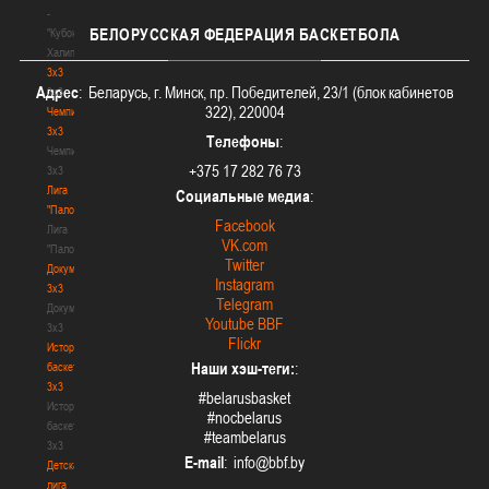
-
БЕЛОРУССКАЯ
ФЕДЕРАЦИЯ БАСКЕТБОЛА
"Кубок
Халипского"
3x3
Адрес
: Беларусь, г. Минск, пр. Победителей, 23/1 (блок кабинетов
3x3
322), 220004
Чемпионат
3х3
Телефоны
:
Чемпионат
+375 17 282 76 73
3х3
Лига
Социальные медиа
:
"Палова"
Facebook
Лига
VK.com
"Палова"
Twitter
Документы
Instagram
3х3
Telegram
Документы
Youtube BBF
3х3
Flickr
История
Наши хэш-теги:
:
баскетбола
3х3
#belarusbasket
История
#nocbelarus
баскетбола
#teambelarus
3х3
E-mail
:
Детская
лига