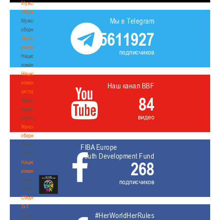
Мужские
сборные
Мы в Telegram
Мужские
сборные
5611927
Национальная
команда
подписчиков
Национальная
команда
Национальная
команда
Наш канал BBF
(история)
84
Национальная
команда
видео
(история)
Женские
сборные
Женские
FIBA Europe
сборные
Youth Development Fund
268
Национальная
команда
Национальная
подписчиков
команда
Сборные
3х3
#HerWorldHerRules
Сборные