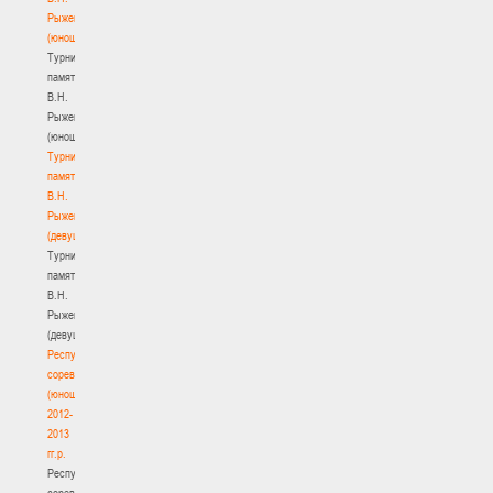
Рыженкова
(юноши)
Турнир
памяти
В.Н.
Рыженкова
(юноши)
Турнир
памяти
В.Н.
Рыженкова
(девушки)
Турнир
памяти
В.Н.
Рыженкова
(девушки)
Республиканские
соревнования
(юноши)
2012-
2013
гг.р.
Республиканские
соревнования