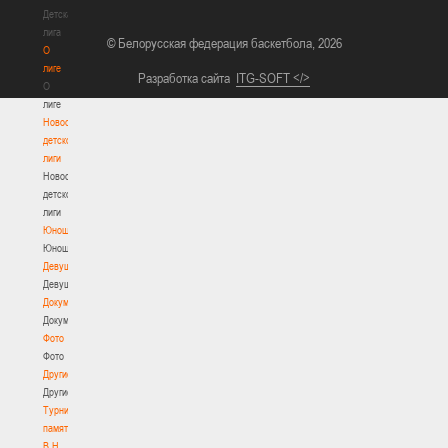
Детская
лига
© Белорусская федерация баскетбола, 2026
О
лиге
Разработка сайта
ITG-SOFT </>
О
лиге
Новости
детской
лиги
Новости
детской
лиги
Юноши
Юноши
Девушки
Девушки
Документы
Документы
Фото
Фото
Другие
Другие
Турнир
памяти
В.Н.