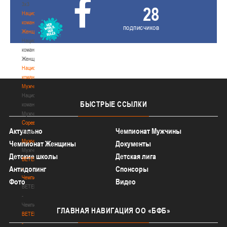
3х3
28
Национальная
команда.
подписчиков
Женщины
Национальная
команда.
Женщины
Национальная
команда.
Мужчины
Национальная
БЫСТРЫЕ
ССЫЛКИ
команда.
Мужчины
Соревнования
Актуально
Чемпионат Мужчины
Соревнования
Мужчины
Чемпионат Женщины
Документы
Мужчины
Детские школы
Детская лига
BETERA
Антидопинг
Спонсоры
-
Чемпионат
Фото
Видео
BETERA
-
Чемпионат
ГЛАВНАЯ
НАВИГАЦИЯ ОО «БФБ»
BETERA
-