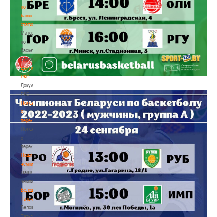
по
баскетбольной
статистике
Материалы
по
баскетбольной
статистике
Документы
РКС
Документы
РКС
Положение
о
переходах
Положение
о
переходах
Наши
чемпионы
Наши
чемпионы
Белошапко
Татьяна
Белошапко
Татьяна