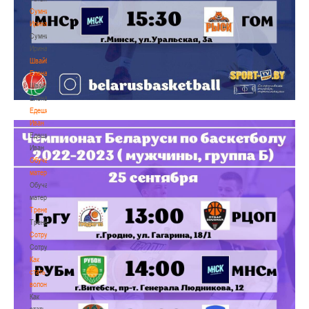
Сумникова
Ирина
Сумникова
Ирина
Швайбович
Елена
Швайбович
Елена
Едешко
Иван
Едешко
Иван
Обучающие
материалы
Обучающие
материалы
Тренерам
Тренерам
Сотрудничество
Сотрудничество
Как
стать
волонтером
Как
стать