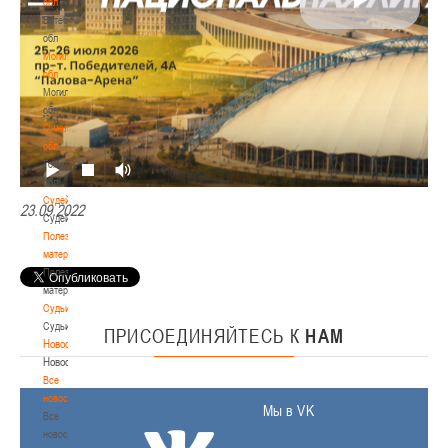
обл
Витебская
обл
Могилевская
обл
Могилевская
обл
Гомельская
обл
Гомельская
обл
Судейство
23.09.2022
Судейство
Полезные
материалы
Полезные
материалы
Судьи
Судьи
ПРИСОЕДИНЯЙТЕСЬ
К
НАМ
Новости
Новости
Все
новости
Мы в VK
Все
новости