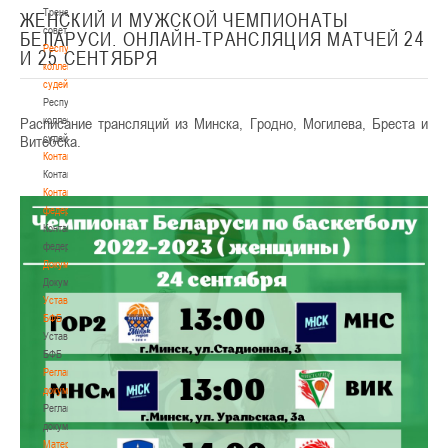
Тренерский
ЖЕНСКИЙ И МУЖСКОЙ ЧЕМПИОНАТЫ
совет
БЕЛАРУСИ. ОНЛАЙН-ТРАНСЛЯЦИЯ МАТЧЕЙ 24
Республиканская
И 25 СЕНТЯБРЯ
коллегия
судей
Республиканская
Расписание трансляций из Минска, Гродно, Могилева, Бреста и
коллегия
Витебска.
судей
Контакты
Контакты
Контакты
федерации
Контакты
федерации
Документы
Документы
Устав
БФБ
Устав
БФБ
Регламентирующие
документы
Регламентирующие
документы
Материалы