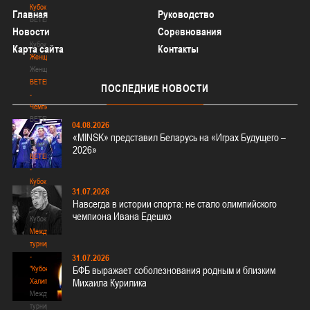
Кубок
Главная
Руководство
BETERA
Новости
Соревнования
-
Кубок
Карта сайта
Контакты
Женщины
Женщины
BETERA
ПОСЛЕДНИЕ
НОВОСТИ
-
Чемпионат
BETERA
04.08.2026
-
«MINSK» представил Беларусь на «Играх Будущего –
Чемпионат
2026»
BETERA
-
Кубок
31.07.2026
BETERA
Навсегда в истории спорта: не стало олимпийского
-
чемпиона Ивана Едешко
Кубок
Международный
турнир
-
31.07.2026
"Кубок
БФБ выражает соболезнования родным и близким
Халипского"
Михаила Курилика
Международный
турнир