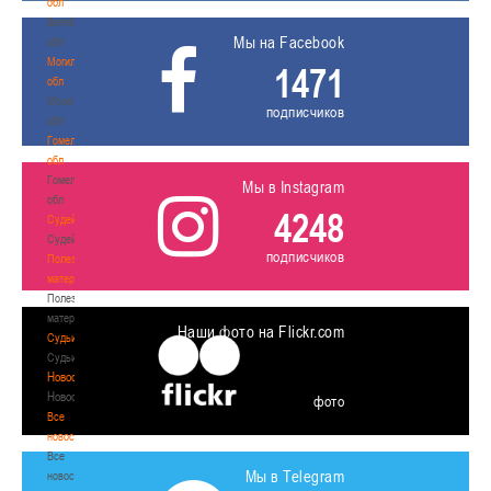
обл
Витебская
Мы на Facebook
обл
Могилевская
1471
обл
Могилевская
подписчиков
обл
Гомельская
обл
Гомельская
Мы в Instagram
обл
4248
Судейство
Судейство
подписчиков
Полезные
материалы
Полезные
материалы
Наши фото на Flickr.com
Судьи
Судьи
Новости
Новости
фото
Все
новости
Все
Мы в Telegram
новости