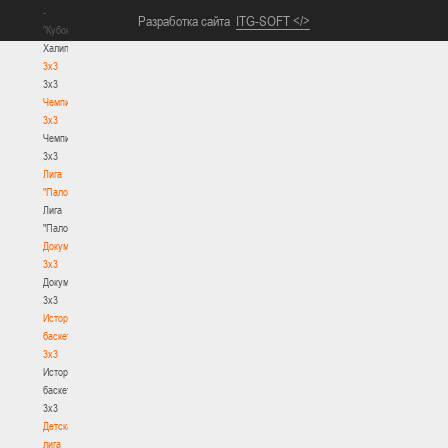
-
Разработка сайта
ITG-SOFT </>
"Кубок
Халипского"
3x3
3x3
Чемпионат
3х3
Чемпионат
3х3
Лига
"Палова"
Лига
"Палова"
Документы
3х3
Документы
3х3
История
баскетбола
3х3
История
баскетбола
3х3
Детская
лига