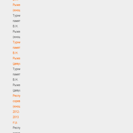
Рыженкова
(юноши)
Турнир
памяти
В.Н.
Рыженкова
(юноши)
Турнир
памяти
В.Н.
Рыженкова
(девушки)
Турнир
памяти
В.Н.
Рыженкова
(девушки)
Республиканские
соревнования
(юноши)
2012-
2013
гг.р.
Республиканские
соревнования