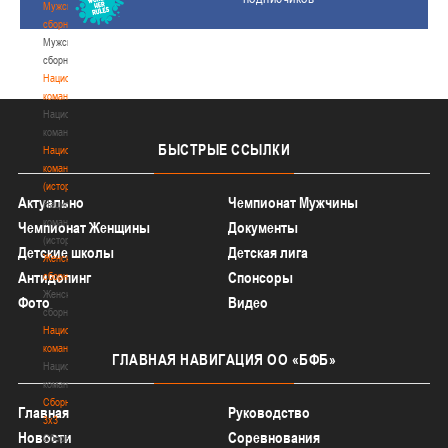
Мужские
сборные
Мужские
сборные
Национальная
команда
Национальная
команда
БЫСТРЫЕ
ССЫЛКИ
Национальная
команда
(история)
Актуально
Чемпионат Мужчины
Национальная
команда
Чемпионат Женщины
Документы
(история)
Детские школы
Детская лига
Женские
Антидопинг
Спонсоры
сборные
Женские
Фото
Видео
сборные
Национальная
команда
ГЛАВНАЯ
НАВИГАЦИЯ ОО «БФБ»
Национальная
команда
Сборные
Главная
Руководство
3х3
Новости
Соревнования
Сборные