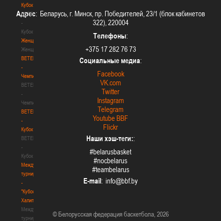
Кубок
Адрес
: Беларусь, г. Минск, пр. Победителей, 23/1 (блок кабинетов
BETERA
322), 220004
-
Кубок
Телефоны
:
Женщины
+375 17 282 76 73
Женщины
BETERA
Социальные медиа
:
-
Facebook
Чемпионат
VK.com
BETERA
Twitter
-
Instagram
Чемпионат
Telegram
BETERA
Youtube BBF
-
Flickr
Кубок
Наши хэш-теги:
:
BETERA
-
#belarusbasket
Кубок
#nocbelarus
Международный
#teambelarus
турнир
E-mail
:
-
"Кубок
Халипского"
Международный
© Белорусская федерация баскетбола, 2026
турнир