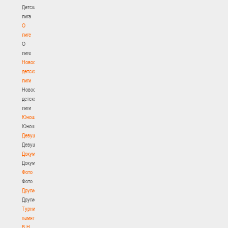
Детская
лига
О
лиге
О
лиге
Новости
детской
лиги
Новости
детской
лиги
Юноши
Юноши
Девушки
Девушки
Документы
Документы
Фото
Фото
Другие
Другие
Турнир
памяти
В.Н.