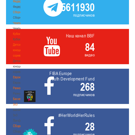
Федерация
5611930
Федерация
Сборные
подписчиков
Сборные
Чемпионат
Чемпионат
Кубок
Наш канал BBF
Кубок
84
Детско-
юношеские
видео
соревнования
Детско-
юношеские
соревнования
FIBA Europe
Еврокубки
Youth Development Fund
268
Еврокубки
Разное
Разное
подписчиков
Баскетбол
3х3
Баскетбол
#HerWorldHerRules
3х3
Лого[modid=121]
28
Сборные
Сборные
подписчиков