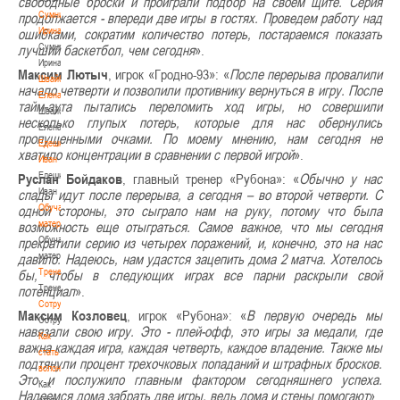
свободные броски и проиграли подбор на своем щите. Серия
Сумникова
продолжается - впереди две игры в гостях. Проведем работу над
Ирина
ошибками, сократим количество потерь, постараемся показать
Сумникова
лучший баскетбол, чем сегодня
».
Ирина
Максим Лютыч
, игрок «Гродно-93»: «
После перерыва провалили
Швайбович
начало четверти и позволили противнику вернуться в игру. После
Елена
тайм-аута пытались переломить ход игры, но совершили
Швайбович
несколько глупых потерь, которые для нас обернулись
Елена
пропущенными очками. По моему мнению, нам сегодня не
Едешко
хватило концентрации в сравнении с первой игрой
».
Иван
Едешко
Руслан Бойдаков
, главный тренер «Рубона»: «
Обычно у нас
Иван
спады идут после перерыва, а сегодня – во второй четверти. С
Обучающие
одной стороны, это сыграло нам на руку, потому что была
материалы
возможность еще отыграться. Самое важное, что мы сегодня
Обучающие
прекратили серию из четырех поражений, и, конечно, это на нас
материалы
давило. Надеюсь, нам удастся зацепить дома 2 матча. Хотелось
Тренерам
бы, чтобы в следующих играх все парни раскрыли свой
Тренерам
потенциал
».
Сотрудничество
Максим Козловец
, игрок «Рубона»: «
В первую очередь мы
Сотрудничество
навязали свою игру. Это - плей-офф, это игры за медали, где
Как
важна каждая игра, каждая четверть, каждое владение. Также мы
стать
подтянули процент трехочковых попаданий и штрафных бросков.
волонтером
Это и послужило главным фактором сегодняшнего успеха.
Как
Надеемся дома забрать две игры, ведь дома и стены помогают
».
стать