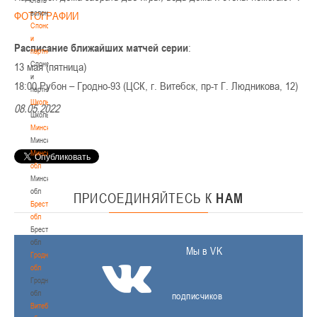
волонтером
ФОТОГРАФИИ
Спонсоры
и
Расписание ближайших матчей серии
:
партнеры
Спонсоры
13 мая (пятница)
и
18:00 Рубон – Гродно-93 (ЦСК, г. Витебск, пр-т Г. Людникова, 12)
партнеры
Школы
08.05.2022
Школы
Минск
Минск
Минская
обл
Минская
обл
ПРИСОЕДИНЯЙТЕСЬ
К
НАМ
Брестская
обл
Брестская
обл
Мы в VK
Гродненская
обл
Гродненская
обл
подписчиков
Витебская