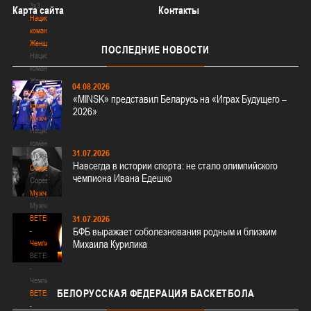
3х3
Карта сайта
Контакты
Национальная
команда.
Женщины
ПОСЛЕДНИЕ
НОВОСТИ
Национальная
команда.
Женщины
04.08.2026
Национальная
«MINSK» представил Беларусь на «Играх Будущего –
команда.
2026»
Мужчины
Национальная
команда.
31.07.2026
Мужчины
Навсегда в истории спорта: не стало олимпийского
Соревнования
чемпиона Ивана Едешко
Соревнования
Мужчины
Мужчины
BETERA
31.07.2026
БФБ выражает соболезнования родным и близким
-
Михаила Курилика
Чемпионат
BETERA
-
Чемпионат
БЕЛОРУССКАЯ
ФЕДЕРАЦИЯ БАСКЕТБОЛА
BETERA
-