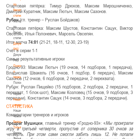
по
Стартовая пятёрка: Тимур Дрюков, Максим Мирошниченко,
баскетбольной
Дмитрий Куратник, Максим Лютыч, Максим Сазонов.
статистике
Рубон
(гл. тренер – Руслан Бойдаков)
Материалы
по
Стартовая пятёрка: Максим Шустов, Константин Сацук, Виктор
баскетбольной
Овсепян, Илья Полоневич, Марсель Овсепян.
статистике
Итог матча
74:81
(21-21, 18-11, 12-30, 23-19)
Документы
РКС
Счёт в серии 1-1
Документы
Самые результативные игроки
РКС
Положение
Гродно-93: Максим Лютыч (19 очков, 14 подборов, 1 передача),
о
Владислав Швакель (16 очков, 1 подбор, 6 передач), Максим
переходах
Сазонов (12 очков, 6 подборов, 2 передачи, 2 перехвата).
Положение
Рубон: Руслан Пищейко (15 подборов, 2 подбора, 2 передачи, 1
о
перехват, 1 блок-шот), Максим Козловец (15 очков, 9 подборов, 3
переходах
передачи), Константин Сацук (14 очков, 3 подбора, 2 передачи).
Наши
чемпионы
СТАТИСТИКА
Наши
Комментарии тренеров и игроков
чемпионы
Белошапко
Предраг Мушицки
, главный тренер «Гродно-93»: «
Мы проиграли
Татьяна
игру в третьей четверти, пропустив от соперника 30 очков за
Белошапко
четверть. При этом сами смогли забить лишь 12. Не попали
Татьяна